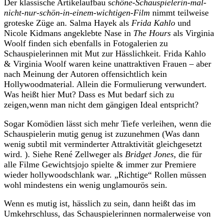
Der klassische Artikelaufbau s
chöne-Schauspielerin-mal-
nicht-nur-schön-in-einem-wichtigen-Film
nimmt teilweise
groteske Züge an. Salma Hayek als
Frida Kahlo
und
Nicole Kidmans angeklebte Nase in
The Hours
als Virginia
Woolf finden sich ebenfalls in Fotogalerien zu
Schauspielerinnen mit Mut zur Hässlichkeit. Frida Kahlo
& Virginia Woolf waren keine unattraktiven Frauen – aber
nach Meinung der Autoren offensichtlich kein
Hollywoodmaterial. Allein die Formulierung verwundert.
Was heißt hier Mut? Dass es Mut bedarf sich zu
zeigen,wenn man nicht dem gängigen Ideal entspricht?
Sogar Komödien lässt sich mehr Tiefe verleihen, wenn die
Schauspielerin mutig genug ist zuzunehmen (Was dann
wenig subtil mit verminderter Attraktivität gleichgesetzt
wird. ). Siehe René Zellweger als
Bridget Jones,
die für
alle Filme Gewichtsjojo spielte & immer zur Premiere
wieder hollywoodschlank war. „Richtige“ Rollen müssen
wohl mindestens ein wenig unglamourös sein.
Wenn es mutig ist, hässlich zu sein, dann heißt das im
Umkehrschluss, das Schauspielerinnen normalerweise von