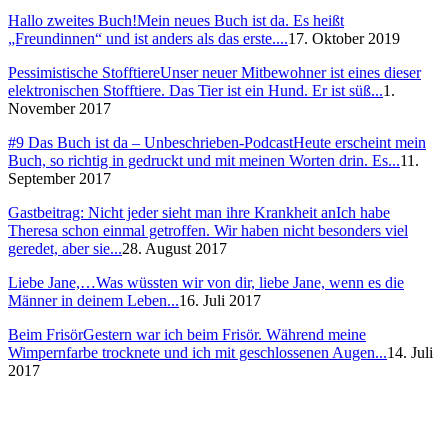
Hallo zweites Buch!
Mein neues Buch ist da. Es heißt
„Freundinnen“ und ist anders als das erste....
17. Oktober 2019
Pessimistische Stofftiere
Unser neuer Mitbewohner ist eines dieser
elektronischen Stofftiere. Das Tier ist ein Hund. Er ist süß...
1.
November 2017
#9 Das Buch ist da – Unbeschrieben-Podcast
Heute erscheint mein
Buch, so richtig in gedruckt und mit meinen Worten drin. Es...
11.
September 2017
Gastbeitrag: Nicht jeder sieht man ihre Krankheit an
Ich habe
Theresa schon einmal getroffen. Wir haben nicht besonders viel
geredet, aber sie...
28. August 2017
Liebe Jane,…
Was wüssten wir von dir, liebe Jane, wenn es die
Männer in deinem Leben...
16. Juli 2017
Beim Frisör
Gestern war ich beim Frisör. Während meine
Wimpernfarbe trocknete und ich mit geschlossenen Augen...
14. Juli
2017