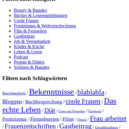
Beauty & Banales
Bücher & Leseempfehlungen
Coole Frauen
Feminismus & Weltverschwörung
Film & Fernsehen
Gastbeitrag
Job & Vereinbarkeit
Kinder & Küche
Leben & Lesen
Podcast
Promis & Diäten
Schönes & Banales
Filtern nach Schlagwörtern
Bekenntnisse
blablabla
/
/
/
Bauchmuskeln
Das
coole Frauen
Bloggen
Buchbesprechung
/
/
/
echte Leben
Diät
/
/
/
/
Essen mit Freunden
Facebook
Frau arbeitet
Fernsehserien
Feminismus
Filme
/
/
/
/
Fitness
Gastbeitrag
Frauenzeitschriften
/
/
/
/
Gewaltbeziehung