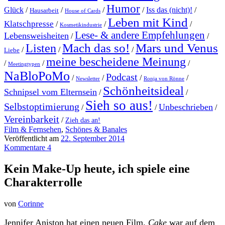
Humor
Glück
/
/
/
/
Iss das (nicht)!
/
Hausarbeit
House of Cards
Leben mit Kind
Klatschpresse
/
/
/
Kosmetikindustrie
Lese- & andere Empfehlungen
Lebensweisheiten
/
/
Mach das so!
Mars und Venus
Listen
/
/
/
Liebe
meine bescheidene Meinung
/
/
/
Meetingtypen
NaBloPoMo
Podcast
/
/
/
/
Newsletter
Ronja von Rönne
Schönheitsideal
Schnipsel vom Elternsein
/
/
Sieh so aus!
Selbstoptimierung
Unbeschrieben
/
/
/
Vereinbarkeit
/
Zieh das an!
Film & Fernsehen
,
Schönes & Banales
Veröffentlicht am
22. September 2014
Kommentare 4
Kein Make-Up heute, ich spiele eine
Charakterrolle
von
Corinne
Jennifer Aniston hat einen neuen Film.
Cake
war auf dem