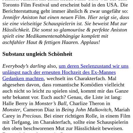
Toronto Film Festival und erscheint bald in den USA. Die
Berichterstattung geht immer ähnlich & zwar ungefähr so:
Jennifer Aniston hat einen neuen Film. Hier zeigt sie, dass
sie eine vielseitige Schauspielerin ist. Sie beweist Mut zur
Hässlichkeit. Die sonst so glamouröse & perfekte Aniston
spielt eine Medikamentenabhängige komplett mit
aschfahler Haut & fettigen Haaren. Applaus!
Substanz ungleich Schönheit
Everybody’s darling
also,
um deren Seelenzustand wir uns
unlängst nach der erneuten Hochzeit des Ex-Mannes
Gedanken machten
, wechselt ins Charakterfach. Mal
abgesehen davon, dass romantische Komödien vielleicht
auch nicht so leicht zu spielen sind, kommt mir das Ganze
sehr bekannt vor. Euch auch? Genau, die Liste ist lang:
Halle Berry in
Monster’s Ball
, Charlize Theron in
Monster
, Cameron Diaz in
Being John Malkovitch,
Mariah
Carey in
Precious.
Bei einer richtigen Rolle, in einem Film
mit Tiefgang, im Charakterfach, sollte eine Schauspielerin
den oben beschworenen Mut zur Hässlichkeit beweisen.