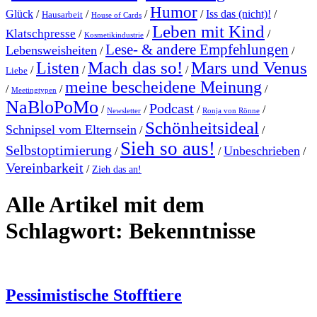
Humor
Glück
/
/
/
/
Iss das (nicht)!
/
Hausarbeit
House of Cards
Leben mit Kind
Klatschpresse
/
/
/
Kosmetikindustrie
Lese- & andere Empfehlungen
Lebensweisheiten
/
/
Mach das so!
Mars und Venus
Listen
/
/
/
Liebe
meine bescheidene Meinung
/
/
/
Meetingtypen
NaBloPoMo
Podcast
/
/
/
/
Newsletter
Ronja von Rönne
Schönheitsideal
Schnipsel vom Elternsein
/
/
Sieh so aus!
Selbstoptimierung
Unbeschrieben
/
/
/
Vereinbarkeit
/
Zieh das an!
Alle Artikel mit dem
Schlagwort:
Bekenntnisse
Pessimistische Stofftiere