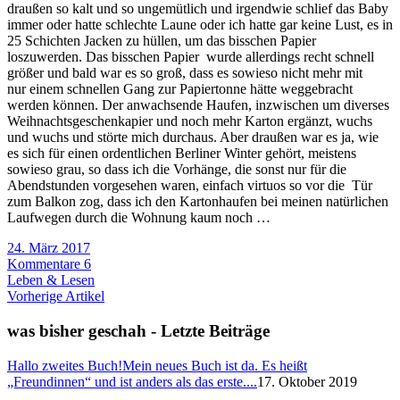
draußen so kalt und so ungemütlich und irgendwie schlief das Baby
immer oder hatte schlechte Laune oder ich hatte gar keine Lust, es in
25 Schichten Jacken zu hüllen, um das bisschen Papier
loszuwerden. Das bisschen Papier wurde allerdings recht schnell
größer und bald war es so groß, dass es sowieso nicht mehr mit
nur einem schnellen Gang zur Papiertonne hätte weggebracht
werden können. Der anwachsende Haufen, inzwischen um diverses
Weihnachtsgeschenkapier und noch mehr Karton ergänzt, wuchs
und wuchs und störte mich durchaus. Aber draußen war es ja, wie
es sich für einen ordentlichen Berliner Winter gehört, meistens
sowieso grau, so dass ich die Vorhänge, die sonst nur für die
Abendstunden vorgesehen waren, einfach virtuos so vor die Tür
zum Balkon zog, dass ich den Kartonhaufen bei meinen natürlichen
Laufwegen durch die Wohnung kaum noch …
24. März 2017
Kommentare 6
Leben & Lesen
Vorherige Artikel
was bisher geschah - Letzte Beiträge
Hallo zweites Buch!
Mein neues Buch ist da. Es heißt
„Freundinnen“ und ist anders als das erste....
17. Oktober 2019