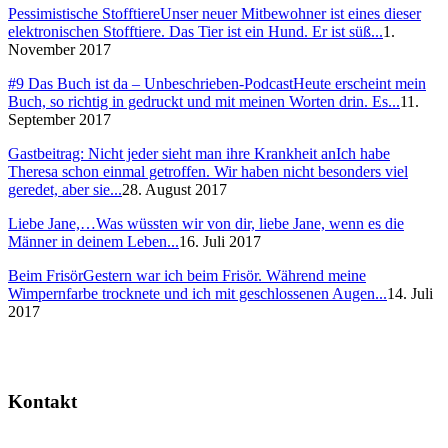
Pessimistische Stofftiere
Unser neuer Mitbewohner ist eines dieser
elektronischen Stofftiere. Das Tier ist ein Hund. Er ist süß...
1.
November 2017
#9 Das Buch ist da – Unbeschrieben-Podcast
Heute erscheint mein
Buch, so richtig in gedruckt und mit meinen Worten drin. Es...
11.
September 2017
Gastbeitrag: Nicht jeder sieht man ihre Krankheit an
Ich habe
Theresa schon einmal getroffen. Wir haben nicht besonders viel
geredet, aber sie...
28. August 2017
Liebe Jane,…
Was wüssten wir von dir, liebe Jane, wenn es die
Männer in deinem Leben...
16. Juli 2017
Beim Frisör
Gestern war ich beim Frisör. Während meine
Wimpernfarbe trocknete und ich mit geschlossenen Augen...
14. Juli
2017
Kontakt