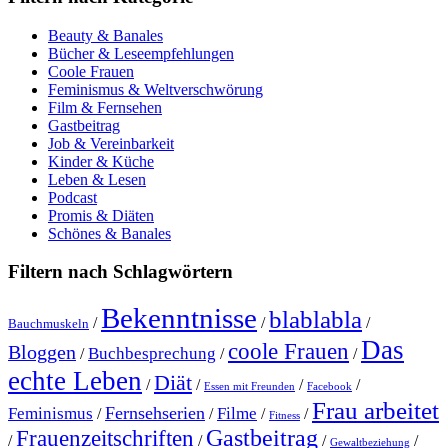
Beauty & Banales
Bücher & Leseempfehlungen
Coole Frauen
Feminismus & Weltverschwörung
Film & Fernsehen
Gastbeitrag
Job & Vereinbarkeit
Kinder & Küche
Leben & Lesen
Podcast
Promis & Diäten
Schönes & Banales
Filtern nach Schlagwörtern
Bekenntnisse
blablabla
/
/
/
Bauchmuskeln
Das
coole Frauen
Bloggen
Buchbesprechung
/
/
/
echte Leben
Diät
/
/
/
/
Essen mit Freunden
Facebook
Frau arbeitet
Fernsehserien
Feminismus
Filme
/
/
/
/
Fitness
Gastbeitrag
Frauenzeitschriften
/
/
/
/
Gewaltbeziehung