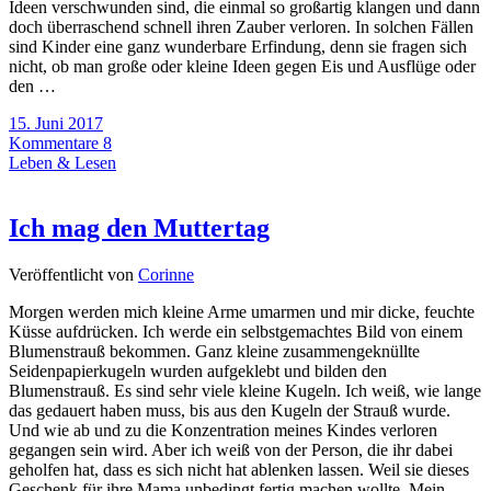
Ideen verschwunden sind, die einmal so großartig klangen und dann
doch überraschend schnell ihren Zauber verloren. In solchen Fällen
sind Kinder eine ganz wunderbare Erfindung, denn sie fragen sich
nicht, ob man große oder kleine Ideen gegen Eis und Ausflüge oder
den …
15. Juni 2017
Kommentare 8
Leben & Lesen
Ich mag den Muttertag
Veröffentlicht von
Corinne
Morgen werden mich kleine Arme umarmen und mir dicke, feuchte
Küsse aufdrücken. Ich werde ein selbstgemachtes Bild von einem
Blumenstrauß bekommen. Ganz kleine zusammengeknüllte
Seidenpapierkugeln wurden aufgeklebt und bilden den
Blumenstrauß. Es sind sehr viele kleine Kugeln. Ich weiß, wie lange
das gedauert haben muss, bis aus den Kugeln der Strauß wurde.
Und wie ab und zu die Konzentration meines Kindes verloren
gegangen sein wird. Aber ich weiß von der Person, die ihr dabei
geholfen hat, dass es sich nicht hat ablenken lassen. Weil sie dieses
Geschenk für ihre Mama unbedingt fertig machen wollte. Mein