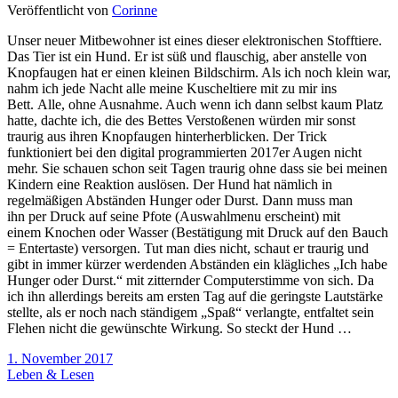
Veröffentlicht von
Corinne
Unser neuer Mitbewohner ist eines dieser elektronischen Stofftiere.
Das Tier ist ein Hund. Er ist süß und flauschig, aber anstelle von
Knopfaugen hat er einen kleinen Bildschirm. Als ich noch klein war,
nahm ich jede Nacht alle meine Kuscheltiere mit zu mir ins
Bett. Alle, ohne Ausnahme. Auch wenn ich dann selbst kaum Platz
hatte, dachte ich, die des Bettes Verstoßenen würden mir sonst
traurig aus ihren Knopfaugen hinterherblicken. Der Trick
funktioniert bei den digital programmierten 2017er Augen nicht
mehr. Sie schauen schon seit Tagen traurig ohne dass sie bei meinen
Kindern eine Reaktion auslösen. Der Hund hat nämlich in
regelmäßigen Abständen Hunger oder Durst. Dann muss man
ihn per Druck auf seine Pfote (Auswahlmenu erscheint) mit
einem Knochen oder Wasser (Bestätigung mit Druck auf den Bauch
= Entertaste) versorgen. Tut man dies nicht, schaut er traurig und
gibt in immer kürzer werdenden Abständen ein klägliches „Ich habe
Hunger oder Durst.“ mit zitternder Computerstimme von sich. Da
ich ihn allerdings bereits am ersten Tag auf die geringste Lautstärke
stellte, als er noch nach ständigem „Spaß“ verlangte, entfaltet sein
Flehen nicht die gewünschte Wirkung. So steckt der Hund …
1. November 2017
Leben & Lesen