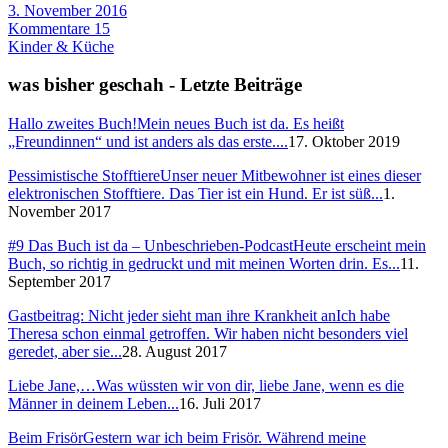
3. November 2016
Kommentare 15
Kinder & Küche
was bisher geschah - Letzte Beiträge
Hallo zweites Buch!
Mein neues Buch ist da. Es heißt
„Freundinnen“ und ist anders als das erste....
17. Oktober 2019
Pessimistische Stofftiere
Unser neuer Mitbewohner ist eines dieser
elektronischen Stofftiere. Das Tier ist ein Hund. Er ist süß...
1.
November 2017
#9 Das Buch ist da – Unbeschrieben-Podcast
Heute erscheint mein
Buch, so richtig in gedruckt und mit meinen Worten drin. Es...
11.
September 2017
Gastbeitrag: Nicht jeder sieht man ihre Krankheit an
Ich habe
Theresa schon einmal getroffen. Wir haben nicht besonders viel
geredet, aber sie...
28. August 2017
Liebe Jane,…
Was wüssten wir von dir, liebe Jane, wenn es die
Männer in deinem Leben...
16. Juli 2017
Beim Frisör
Gestern war ich beim Frisör. Während meine