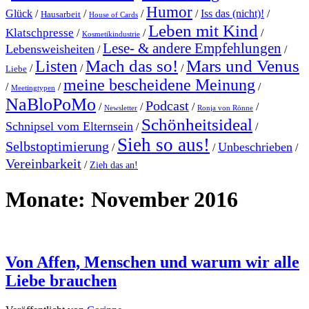
Humor
Glück
/
/
/
/
Iss das (nicht)!
/
Hausarbeit
House of Cards
Leben mit Kind
Klatschpresse
/
/
/
Kosmetikindustrie
Lese- & andere Empfehlungen
Lebensweisheiten
/
/
Mach das so!
Mars und Venus
Listen
/
/
/
Liebe
meine bescheidene Meinung
/
/
/
Meetingtypen
NaBloPoMo
Podcast
/
/
/
/
Newsletter
Ronja von Rönne
Schönheitsideal
Schnipsel vom Elternsein
/
/
Sieh so aus!
Selbstoptimierung
Unbeschrieben
/
/
/
Vereinbarkeit
/
Zieh das an!
Monate:
November 2016
Von Affen, Menschen und warum wir alle
Liebe brauchen