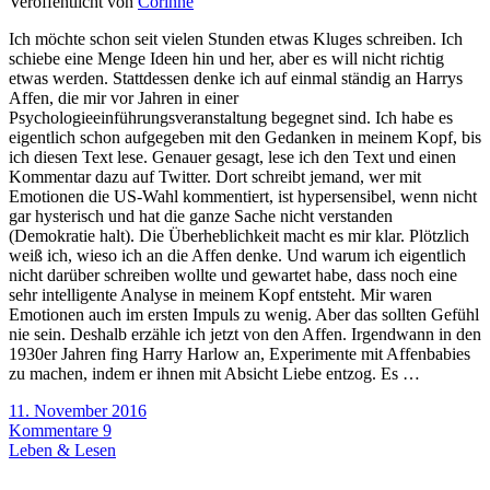
Veröffentlicht von
Corinne
Ich möchte schon seit vielen Stunden etwas Kluges schreiben. Ich
schiebe eine Menge Ideen hin und her, aber es will nicht richtig
etwas werden. Stattdessen denke ich auf einmal ständig an Harrys
Affen, die mir vor Jahren in einer
Psychologieeinführungsveranstaltung begegnet sind. Ich habe es
eigentlich schon aufgegeben mit den Gedanken in meinem Kopf, bis
ich diesen Text lese. Genauer gesagt, lese ich den Text und einen
Kommentar dazu auf Twitter. Dort schreibt jemand, wer mit
Emotionen die US-Wahl kommentiert, ist hypersensibel, wenn nicht
gar hysterisch und hat die ganze Sache nicht verstanden
(Demokratie halt). Die Überheblichkeit macht es mir klar. Plötzlich
weiß ich, wieso ich an die Affen denke. Und warum ich eigentlich
nicht darüber schreiben wollte und gewartet habe, dass noch eine
sehr intelligente Analyse in meinem Kopf entsteht. Mir waren
Emotionen auch im ersten Impuls zu wenig. Aber das sollten Gefühl
nie sein. Deshalb erzähle ich jetzt von den Affen. Irgendwann in den
1930er Jahren fing Harry Harlow an, Experimente mit Affenbabies
zu machen, indem er ihnen mit Absicht Liebe entzog. Es …
11. November 2016
Kommentare 9
Leben & Lesen