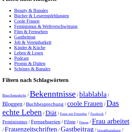
Beauty & Banales
Bücher & Leseempfehlungen
Coole Frauen
Feminismus & Weltverschwörung
Film & Fernsehen
Gastbeitrag
Job & Vereinbarkeit
Kinder & Küche
Leben & Lesen
Podcast
Promis & Diäten
Schönes & Banales
Filtern nach Schlagwörtern
Bekenntnisse
blablabla
/
/
/
Bauchmuskeln
Das
coole Frauen
Bloggen
Buchbesprechung
/
/
/
echte Leben
Diät
/
/
/
/
Essen mit Freunden
Facebook
Frau arbeitet
Fernsehserien
Feminismus
Filme
/
/
/
/
Fitness
Gastbeitrag
Frauenzeitschriften
/
/
/
/
Gewaltbeziehung