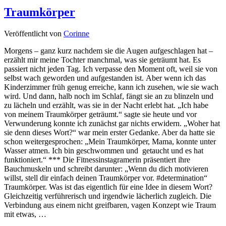
Traumkörper
Veröffentlicht von
Corinne
Morgens – ganz kurz nachdem sie die Augen aufgeschlagen hat –
erzählt mir meine Tochter manchmal, was sie geträumt hat. Es
passiert nicht jeden Tag. Ich verpasse den Moment oft, weil sie von
selbst wach geworden und aufgestanden ist. Aber wenn ich das
Kinderzimmer früh genug erreiche, kann ich zusehen, wie sie wach
wird. Und dann, halb noch im Schlaf, fängt sie an zu blinzeln und
zu lächeln und erzählt, was sie in der Nacht erlebt hat. „Ich habe
von meinem Traumkörper geträumt.“ sagte sie heute und vor
Verwunderung konnte ich zunächst gar nichts erwidern. „Woher hat
sie denn dieses Wort?“ war mein erster Gedanke. Aber da hatte sie
schon weitergesprochen: „Mein Traumkörper, Mama, konnte unter
Wasser atmen. Ich bin geschwommen und getaucht und es hat
funktioniert.“ *** Die Fitnessinstagramerin präsentiert ihre
Bauchmuskeln und schreibt darunter: „Wenn du dich motivieren
willst, stell dir einfach deinen Traumkörper vor. #determination“
Traumkörper. Was ist das eigentlich für eine Idee in diesem Wort?
Gleichzeitig verführerisch und irgendwie lächerlich zugleich. Die
Verbindung aus einem nicht greifbaren, vagen Konzept wie Traum
mit etwas, …