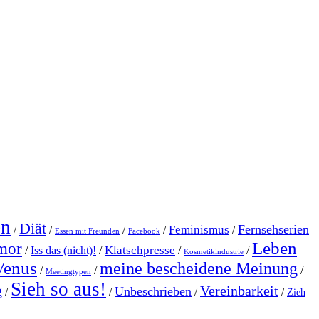
en
Diät
Fernsehserien
Feminismus
/
/
/
/
/
Essen mit Freunden
Facebook
Leben
mor
Klatschpresse
/
Iss das (nicht)!
/
/
/
Kosmetikindustrie
Venus
meine bescheidene Meinung
/
/
/
Meetingtypen
Sieh so aus!
g
Vereinbarkeit
Unbeschrieben
/
/
/
/
Zieh