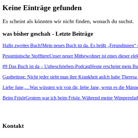
Keine Einträge gefunden
Es scheint als könnten wir nicht finden, wonach du suchst.
was bisher geschah - Letzte Beiträge
Hallo zweites Buch!
Mein neues Buch ist da. Es heißt „Freundinnen“ und
Pessimistische Stofftiere
Unser neuer Mitbewohner ist eines dieser elekt
#9 Das Buch ist da – Unbeschrieben-Podcast
Heute erscheint mein Buc
Gastbeitrag: Nicht jeder sieht man ihre Krankheit an
Ich habe Theresa 
Liebe Jane,…
Was wüssten wir von dir, liebe Jane, wenn es die Männ
Beim Frisör
Gestern war ich beim Frisör. Während meine Wimpernfarb
Kontakt