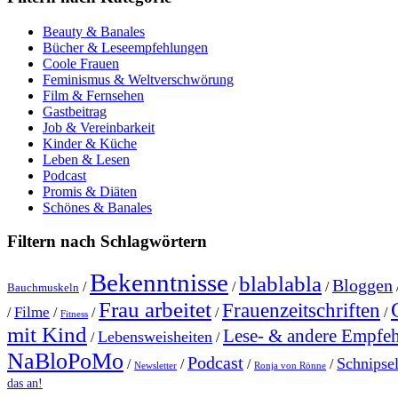
Beauty & Banales
Bücher & Leseempfehlungen
Coole Frauen
Feminismus & Weltverschwörung
Film & Fernsehen
Gastbeitrag
Job & Vereinbarkeit
Kinder & Küche
Leben & Lesen
Podcast
Promis & Diäten
Schönes & Banales
Filtern nach Schlagwörtern
Bekenntnisse
blablabla
Bloggen
/
/
/
Bauchmuskeln
Frau arbeitet
Frauenzeitschriften
Filme
/
/
/
/
/
Fitness
mit Kind
Lese- & andere Empfe
Lebensweisheiten
/
/
NaBloPoMo
Podcast
Schnipse
/
/
/
/
Newsletter
Ronja von Rönne
das an!