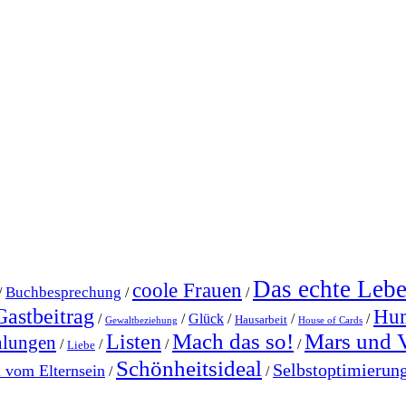
Das echte Leb
coole Frauen
Buchbesprechung
/
/
/
Gastbeitrag
Hu
/
/
Glück
/
/
/
Hausarbeit
Gewaltbeziehung
House of Cards
Mach das so!
Mars und 
Listen
hlungen
/
/
/
/
Liebe
Schönheitsideal
Selbstoptimierun
l vom Elternsein
/
/