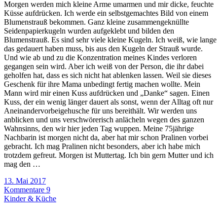
Morgen werden mich kleine Arme umarmen und mir dicke, feuchte
Küsse aufdrücken. Ich werde ein selbstgemachtes Bild von einem
Blumenstrauß bekommen. Ganz kleine zusammengeknüllte
Seidenpapierkugeln wurden aufgeklebt und bilden den
Blumenstrauß. Es sind sehr viele kleine Kugeln. Ich weiß, wie lange
das gedauert haben muss, bis aus den Kugeln der Strauß wurde.
Und wie ab und zu die Konzentration meines Kindes verloren
gegangen sein wird. Aber ich weiß von der Person, die ihr dabei
geholfen hat, dass es sich nicht hat ablenken lassen. Weil sie dieses
Geschenk für ihre Mama unbedingt fertig machen wollte. Mein
Mann wird mir einen Kuss aufdrücken und „Danke“ sagen. Einen
Kuss, der ein wenig länger dauert als sonst, wenn der Alltag oft nur
Aneinandervorbeigehusche für uns bereithält. Wir werden uns
anblicken und uns verschwörerisch anlächeln wegen des ganzen
Wahnsinns, den wir hier jeden Tag wuppen. Meine 75jährige
Nachbarin ist morgen nicht da, aber hat mir schon Pralinen vorbei
gebracht. Ich mag Pralinen nicht besonders, aber ich habe mich
trotzdem gefreut. Morgen ist Muttertag. Ich bin gern Mutter und ich
mag den …
13. Mai 2017
Kommentare 9
Kinder & Küche