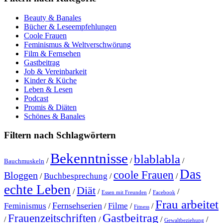
Beauty & Banales
Bücher & Leseempfehlungen
Coole Frauen
Feminismus & Weltverschwörung
Film & Fernsehen
Gastbeitrag
Job & Vereinbarkeit
Kinder & Küche
Leben & Lesen
Podcast
Promis & Diäten
Schönes & Banales
Filtern nach Schlagwörtern
Bekenntnisse
blablabla
/
/
/
Bauchmuskeln
Das
coole Frauen
Bloggen
Buchbesprechung
/
/
/
echte Leben
Diät
/
/
/
/
Essen mit Freunden
Facebook
Frau arbeitet
Fernsehserien
Feminismus
Filme
/
/
/
/
Fitness
Gastbeitrag
Frauenzeitschriften
/
/
/
/
Gewaltbeziehung