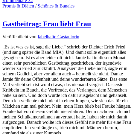
Kommentare 32
Promis & Diäten
/
Schönes & Banales
Gastbeitrag: Frau liebt Frau
Veröffentlicht von
fabelhafte Gastautorin
„Es ist was es ist, sagt die Liebe.“ schrieb der Dichter Erich Fried
(und sang später die Band MIA). Und damit sollte eigentlich alles
gesagt sein. Ist es aber leider oft nicht. Jamie hat in diesem Monat
einen sehr persönlichen Gastbeitrag geschrieben, der irgendwie
wieder zu Fried zurückführt. Analysiert die Liebe nicht, sagte er in
seinem Gedicht, aber vor allem auch – beurteilt sie nicht. Danke
Jamie für deine Offenheit und deine wunderbaren Sätze. Das erste
Mal verliebt sein ist wohl etwas, das niemand vergisst. Das erste
Kribbeln im Bauch, die Vorfreude, das Verlangen, dem Menschen
nahe zu sein. Und doch wurde ich dafür ausgelacht und gehänselt.
Denn ich verliebte mich nicht in einen Jungen, wie sich das für ein
Mädchen nun mal gehört. Nein, mein Herz blieb bei Frauke hängen.
Frauke hat von diesem Gefühl nie erfahren. Denn nachdem ich mich
meinen Schulkameradinnen anvertraut hatte, haben sie mich damit
aufgezogen. Danach wollte ich dieses Gefühl nie mehr für eine Frau
empfinden. Ich verdrängte es, trieb mich mit Männern herum,
empfand sie als super Kumpels …