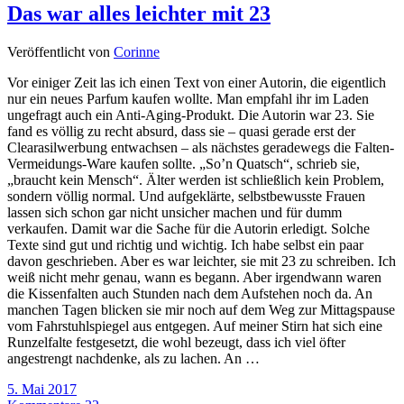
Das war alles leichter mit 23
Veröffentlicht von
Corinne
Vor einiger Zeit las ich einen Text von einer Autorin, die eigentlich
nur ein neues Parfum kaufen wollte. Man empfahl ihr im Laden
ungefragt auch ein Anti-Aging-Produkt. Die Autorin war 23. Sie
fand es völlig zu recht absurd, dass sie – quasi gerade erst der
Clearasilwerbung entwachsen – als nächstes geradewegs die Falten-
Vermeidungs-Ware kaufen sollte. „So’n Quatsch“, schrieb sie,
„braucht kein Mensch“. Älter werden ist schließlich kein Problem,
sondern völlig normal. Und aufgeklärte, selbstbewusste Frauen
lassen sich schon gar nicht unsicher machen und für dumm
verkaufen. Damit war die Sache für die Autorin erledigt. Solche
Texte sind gut und richtig und wichtig. Ich habe selbst ein paar
davon geschrieben. Aber es war leichter, sie mit 23 zu schreiben. Ich
weiß nicht mehr genau, wann es begann. Aber irgendwann waren
die Kissenfalten auch Stunden nach dem Aufstehen noch da. An
manchen Tagen blicken sie mir noch auf dem Weg zur Mittagspause
vom Fahrstuhlspiegel aus entgegen. Auf meiner Stirn hat sich eine
Runzelfalte festgesetzt, die wohl bezeugt, dass ich viel öfter
angestrengt nachdenke, als zu lachen. An …
5. Mai 2017