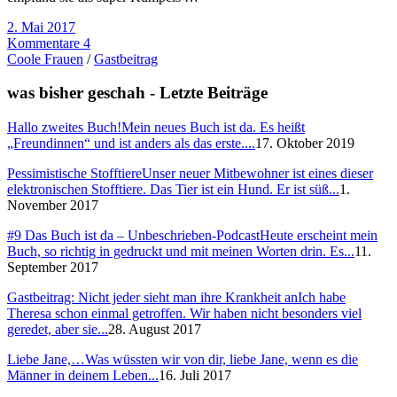
2. Mai 2017
Kommentare 4
Coole Frauen
/
Gastbeitrag
was bisher geschah - Letzte Beiträge
Hallo zweites Buch!
Mein neues Buch ist da. Es heißt
„Freundinnen“ und ist anders als das erste....
17. Oktober 2019
Pessimistische Stofftiere
Unser neuer Mitbewohner ist eines dieser
elektronischen Stofftiere. Das Tier ist ein Hund. Er ist süß...
1.
November 2017
#9 Das Buch ist da – Unbeschrieben-Podcast
Heute erscheint mein
Buch, so richtig in gedruckt und mit meinen Worten drin. Es...
11.
September 2017
Gastbeitrag: Nicht jeder sieht man ihre Krankheit an
Ich habe
Theresa schon einmal getroffen. Wir haben nicht besonders viel
geredet, aber sie...
28. August 2017
Liebe Jane,…
Was wüssten wir von dir, liebe Jane, wenn es die
Männer in deinem Leben...
16. Juli 2017