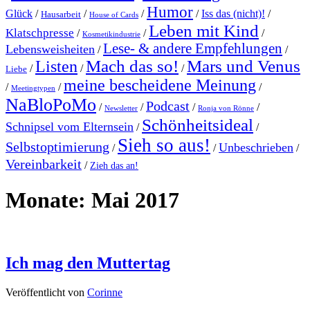
Humor
Glück
/
/
/
/
Iss das (nicht)!
/
Hausarbeit
House of Cards
Leben mit Kind
Klatschpresse
/
/
/
Kosmetikindustrie
Lese- & andere Empfehlungen
Lebensweisheiten
/
/
Mach das so!
Mars und Venus
Listen
/
/
/
Liebe
meine bescheidene Meinung
/
/
/
Meetingtypen
NaBloPoMo
Podcast
/
/
/
/
Newsletter
Ronja von Rönne
Schönheitsideal
Schnipsel vom Elternsein
/
/
Sieh so aus!
Selbstoptimierung
Unbeschrieben
/
/
/
Vereinbarkeit
/
Zieh das an!
Monate:
Mai 2017
Ich mag den Muttertag
Veröffentlicht von
Corinne