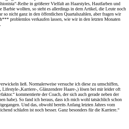
hionista“-Reihe in größerer Vielfalt an Haarstyles, Hautfarben und
Barbie wollten, so steht es allerdings in dem Artikel, die Leute noch
r so nicht ganz in den öffentlichen Quartalszahlen, aber fragen wir
Sch*** problemlos verkaufen lassen, wie wir in den letzten Monaten
…
 verwickeln ließ. Normalerweise versuche ich diese zu umschiffen,
festyle-,Karriere-, Glänzendere Haare-,) lösen bei mir leider oft
efaktor.“ kommentierte der Coach, der sich auch gerade neben der
en habe). So fand ich heraus, dass ich mich wohl tatsächlich schon
eigegangen. Und das, obwohl bereits Anfang letzten Jahres vom
ichend schlafen ist noch besser. Ganz besonders für die Karriere.“