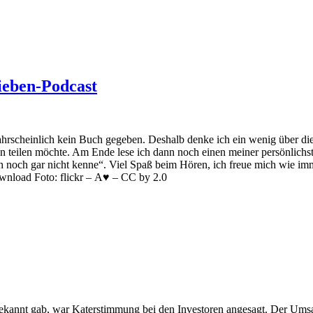
ieben-Podcast
hrscheinlich kein Buch gegeben. Deshalb denke ich ein wenig über die 
 man teilen möchte. Am Ende lese ich dann noch einen meiner persönlic
 ich noch gar nicht kenne“. Viel Spaß beim Hören, ich freue mich wie
ownload Foto: flickr – A♥ – CC by 2.0
ekannt gab, war Katerstimmung bei den Investoren angesagt. Der Umsat