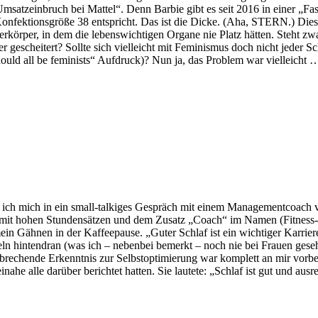
msatzeinbruch bei Mattel“. Denn Barbie gibt es seit 2016 in einer „Fas
Konfektionsgröße 38 entspricht. Das ist die Dicke. (Aha, STERN.) Diese 
erkörper, in dem die lebenswichtigen Organe nie Platz hätten. Steht zwa
er gescheitert? Sollte sich vielleicht mit Feminismus doch nicht jeder 
ould all be feminists“ Aufdruck)? Nun ja, das Problem war vielleicht 
ass ich mich in ein small-talkiges Gespräch mit einem Managementcoach
it hohen Stundensätzen und dem Zusatz „Coach“ im Namen (Fitness-, Li
n Gähnen in der Kaffeepause. „Guter Schlaf ist ein wichtiger Karrier
ln hintendran (was ich – nebenbei bemerkt – noch nie bei Frauen geseh
brechende Erkenntnis zur Selbstoptimierung war komplett an mir vorb
e alle darüber berichtet hatten. Sie lautete: „Schlaf ist gut und ausre