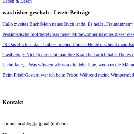
Leben & Lesen
was bisher geschah - Letzte Beiträge
Hallo zweites Buch!
Mein neues Buch ist da. Es heißt „Freundinnen“ und
Pessimistische Stofftiere
Unser neuer Mitbewohner ist eines dieser elekt
#9 Das Buch ist da – Unbeschrieben-Podcast
Heute erscheint mein Buc
Gastbeitrag: Nicht jeder sieht man ihre Krankheit an
Ich habe Theresa 
Liebe Jane,…
Was wüssten wir von dir, liebe Jane, wenn es die Männ
Beim Frisör
Gestern war ich beim Frisör. Während meine Wimpernfarb
Kontakt
corinnelucablogt(at)gmail(dot)com