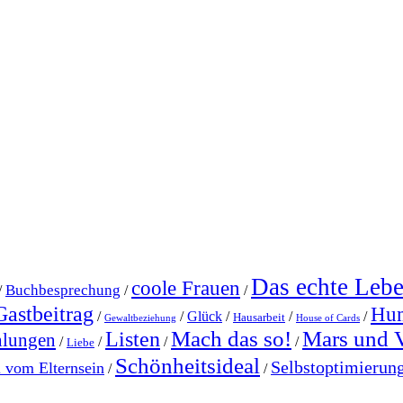
Das echte Leb
coole Frauen
Buchbesprechung
/
/
/
Gastbeitrag
Hu
/
/
Glück
/
/
/
Hausarbeit
Gewaltbeziehung
House of Cards
Mach das so!
Mars und 
Listen
hlungen
/
/
/
/
Liebe
Schönheitsideal
Selbstoptimierun
l vom Elternsein
/
/