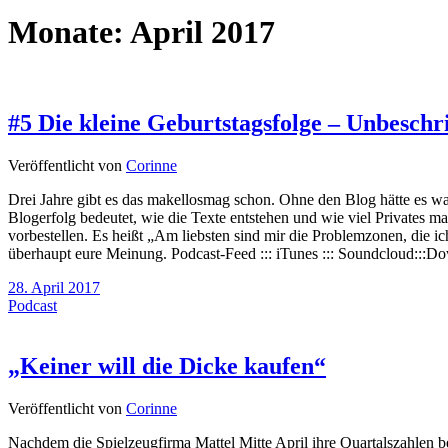
Monate:
April 2017
#5 Die kleine Geburtstagsfolge – Unbeschr
Veröffentlicht von
Corinne
Drei Jahre gibt es das makellosmag schon. Ohne den Blog hätte es wa
Blogerfolg bedeutet, wie die Texte entstehen und wie viel Privates
vorbestellen. Es heißt „Am liebsten sind mir die Problemzonen, die
überhaupt eure Meinung. Podcast-Feed ::: iTunes ::: Soundcloud:::D
28. April 2017
Podcast
„Keiner will die Dicke kaufen“
Veröffentlicht von
Corinne
Nachdem die Spielzeugfirma Mattel Mitte April ihre Quartalszahlen b