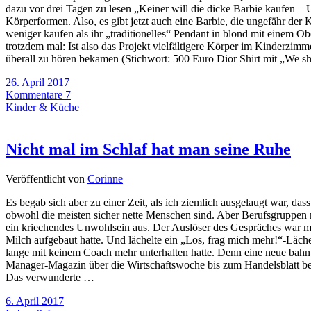
dazu vor drei Tagen zu lesen „Keiner will die dicke Barbie kaufen – U
Körperformen. Also, es gibt jetzt auch eine Barbie, die ungefähr der 
weniger kaufen als ihr „traditionelles“ Pendant in blond mit einem Ob
trotzdem mal: Ist also das Projekt vielfältigere Körper im Kinderzimm
überall zu hören bekamen (Stichwort: 500 Euro Dior Shirt mit „We sh
26. April 2017
Kommentare 7
Kinder & Küche
Nicht mal im Schlaf hat man seine Ruhe
Veröffentlicht von
Corinne
Es begab sich aber zu einer Zeit, als ich ziemlich ausgelaugt war, d
obwohl die meisten sicher nette Menschen sind. Aber Berufsgruppen m
ein kriechendes Unwohlsein aus. Der Auslöser des Gespräches war mei
Milch aufgebaut hatte. Und lächelte ein „Los, frag mich mehr!“-Läche
lange mit keinem Coach mehr unterhalten hatte. Denn eine neue bahn
Manager-Magazin über die Wirtschaftswoche bis zum Handelsblatt beinah
Das verwunderte …
6. April 2017