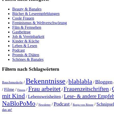
Beauty & Banales
Bücher & Leseempfehlungen
Coole Frauen
Feminismus & Weltverschwörung
Film & Fernsehen
Gastbeitrag
Job & Vereinbarkeit
Kinder & Küche
Leben & Lesen
Podcast
Promis & Diäten
Schönes & Banales
Filtern nach Schlagwörtern
Bekenntnisse
blablabla
Bloggen
/
/
/
Bauchmuskeln
Frau arbeitet
Frauenzeitschriften
Filme
/
/
/
/
/
Fitness
mit Kind
Lese- & andere Empfe
Lebensweisheiten
/
/
NaBloPoMo
Podcast
Schnipse
/
/
/
/
Newsletter
Ronja von Rönne
das an!