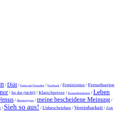
en
Diät
Fernsehserien
Feminismus
/
/
/
/
/
Essen mit Freunden
Facebook
Leben
mor
Klatschpresse
/
Iss das (nicht)!
/
/
/
Kosmetikindustrie
Venus
meine bescheidene Meinung
/
/
/
Meetingtypen
Sieh so aus!
g
Vereinbarkeit
Unbeschrieben
/
/
/
/
Zieh