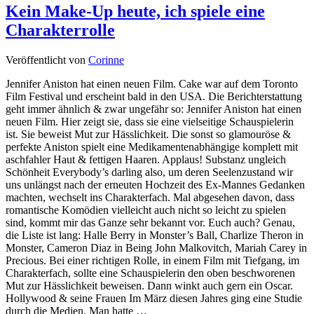
Kein Make-Up heute, ich spiele eine
Charakterrolle
Veröffentlicht von
Corinne
Jennifer Aniston hat einen neuen Film. Cake war auf dem Toronto
Film Festival und erscheint bald in den USA. Die Berichterstattung
geht immer ähnlich & zwar ungefähr so: Jennifer Aniston hat einen
neuen Film. Hier zeigt sie, dass sie eine vielseitige Schauspielerin
ist. Sie beweist Mut zur Hässlichkeit. Die sonst so glamouröse &
perfekte Aniston spielt eine Medikamentenabhängige komplett mit
aschfahler Haut & fettigen Haaren. Applaus! Substanz ungleich
Schönheit Everybody’s darling also, um deren Seelenzustand wir
uns unlängst nach der erneuten Hochzeit des Ex-Mannes Gedanken
machten, wechselt ins Charakterfach. Mal abgesehen davon, dass
romantische Komödien vielleicht auch nicht so leicht zu spielen
sind, kommt mir das Ganze sehr bekannt vor. Euch auch? Genau,
die Liste ist lang: Halle Berry in Monster’s Ball, Charlize Theron in
Monster, Cameron Diaz in Being John Malkovitch, Mariah Carey in
Precious. Bei einer richtigen Rolle, in einem Film mit Tiefgang, im
Charakterfach, sollte eine Schauspielerin den oben beschworenen
Mut zur Hässlichkeit beweisen. Dann winkt auch gern ein Oscar.
Hollywood & seine Frauen Im März diesen Jahres ging eine Studie
durch die Medien. Man hatte …