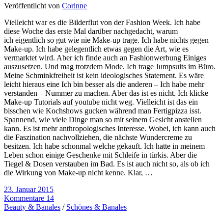
Veröffentlicht von
Corinne
Vielleicht war es die Bilderflut von der Fashion Week. Ich habe
diese Woche das erste Mal darüber nachgedacht, warum
ich eigentlich so gut wie nie Make-up trage. Ich habe nichts gegen
Make-up. Ich habe gelegentlich etwas gegen die Art, wie es
vermarktet wird. Aber ich finde auch an Fashionwerbung Einiges
auszusetzen. Und mag trotzdem Mode. Ich trage Jumpsuits im Büro.
Meine Schminkfreiheit ist kein ideologisches Statement. Es wäre
leicht hieraus eine Ich bin besser als die anderen – Ich habe mehr
verstanden – Nummer zu machen. Aber das ist es nicht. Ich klicke
Make-up Tutorials auf youtube nicht weg. Vielleicht ist das ein
bisschen wie Kochshows gucken während man Fertigpizza isst.
Spannend, wie viele Dinge man so mit seinem Gesicht anstellen
kann. Es ist mehr anthropologisches Interesse. Wobei, ich kann auch
die Faszination nachvollziehen, die nächste Wundercreme zu
besitzen. Ich habe schonmal welche gekauft. Ich hatte in meinem
Leben schon einige Geschenke mit Schleife in türkis. Aber die
Tiegel & Dosen verstauben im Bad. Es ist auch nicht so, als ob ich
die Wirkung von Make-up nicht kenne. Klar, …
23. Januar 2015
Kommentare 14
Beauty & Banales
/
Schönes & Banales