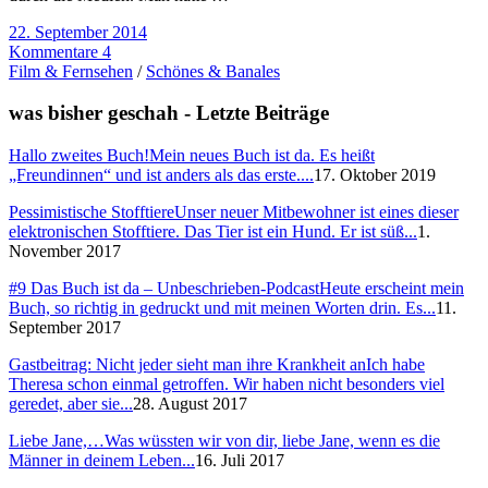
22. September 2014
Kommentare 4
Film & Fernsehen
/
Schönes & Banales
was bisher geschah - Letzte Beiträge
Hallo zweites Buch!
Mein neues Buch ist da. Es heißt
„Freundinnen“ und ist anders als das erste....
17. Oktober 2019
Pessimistische Stofftiere
Unser neuer Mitbewohner ist eines dieser
elektronischen Stofftiere. Das Tier ist ein Hund. Er ist süß...
1.
November 2017
#9 Das Buch ist da – Unbeschrieben-Podcast
Heute erscheint mein
Buch, so richtig in gedruckt und mit meinen Worten drin. Es...
11.
September 2017
Gastbeitrag: Nicht jeder sieht man ihre Krankheit an
Ich habe
Theresa schon einmal getroffen. Wir haben nicht besonders viel
geredet, aber sie...
28. August 2017
Liebe Jane,…
Was wüssten wir von dir, liebe Jane, wenn es die
Männer in deinem Leben...
16. Juli 2017