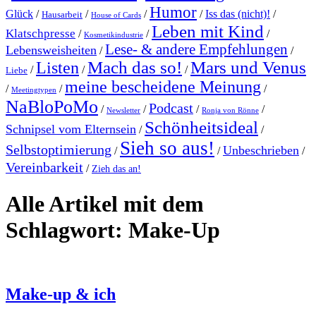
Humor
Glück
/
/
/
/
Iss das (nicht)!
/
Hausarbeit
House of Cards
Leben mit Kind
Klatschpresse
/
/
/
Kosmetikindustrie
Lese- & andere Empfehlungen
Lebensweisheiten
/
/
Mach das so!
Mars und Venus
Listen
/
/
/
Liebe
meine bescheidene Meinung
/
/
/
Meetingtypen
NaBloPoMo
Podcast
/
/
/
/
Newsletter
Ronja von Rönne
Schönheitsideal
Schnipsel vom Elternsein
/
/
Sieh so aus!
Selbstoptimierung
Unbeschrieben
/
/
/
Vereinbarkeit
/
Zieh das an!
Alle Artikel mit dem
Schlagwort:
Make-Up
Make-up & ich