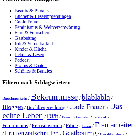
Beauty & Banales
Bücher & Leseempfehlungen
Coole Frauen
Feminismus & Weltverschwörung
Film & Fernsehen
Gastbeitrag
Job & Vereinbarkeit
Kinder & Küche
Leben & Lesen
Podcast
Promis & Diäten
Schönes & Banales
Filtern nach Schlagwörtern
Bekenntnisse
blablabla
/
/
/
Bauchmuskeln
Das
coole Frauen
Bloggen
Buchbesprechung
/
/
/
echte Leben
Diät
/
/
/
/
Essen mit Freunden
Facebook
Frau arbeitet
Fernsehserien
Feminismus
Filme
/
/
/
/
Fitness
Gastbeitrag
Frauenzeitschriften
/
/
/
/
Gewaltbeziehung