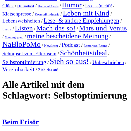
Humor
Glück
/
/
/
/
Iss das (nicht)!
/
Hausarbeit
House of Cards
Leben mit Kind
Klatschpresse
/
/
/
Kosmetikindustrie
Lese- & andere Empfehlungen
Lebensweisheiten
/
/
Mach das so!
Mars und Venus
Listen
/
/
/
Liebe
meine bescheidene Meinung
/
/
/
Meetingtypen
NaBloPoMo
Podcast
/
/
/
/
Newsletter
Ronja von Rönne
Schönheitsideal
Schnipsel vom Elternsein
/
/
Sieh so aus!
Selbstoptimierung
Unbeschrieben
/
/
/
Vereinbarkeit
/
Zieh das an!
Alle Artikel mit dem
Schlagwort:
Selbstoptimierung
Beim Frisör