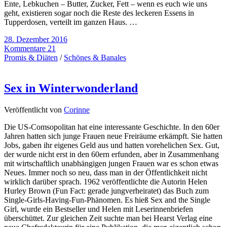
Ente, Lebkuchen – Butter, Zucker, Fett – wenn es euch wie uns
geht, existieren sogar noch die Reste des leckeren Essens in
Tupperdosen, verteilt im ganzen Haus. …
28. Dezember 2016
Kommentare 21
Promis & Diäten
/
Schönes & Banales
Sex in Winterwonderland
Veröffentlicht von
Corinne
Die US-Comsopolitan hat eine interessante Geschichte. In den 60er
Jahren hatten sich junge Frauen neue Freiräume erkämpft. Sie hatten
Jobs, gaben ihr eigenes Geld aus und hatten vorehelichen Sex. Gut,
der wurde nicht erst in den 60ern erfunden, aber in Zusammenhang
mit wirtschaftlich unabhängigen jungen Frauen war es schon etwas
Neues. Immer noch so neu, dass man in der Öffentlichkeit nicht
wirklich darüber sprach. 1962 veröffentlichte die Autorin Helen
Hurley Brown (Fun Fact: gerade jungverheiratet) das Buch zum
Single-Girls-Having-Fun-Phänomen. Es hieß Sex and the Single
Girl, wurde ein Bestseller und Helen mit Leserinnenbriefen
überschüttet. Zur gleichen Zeit suchte man bei Hearst Verlag eine