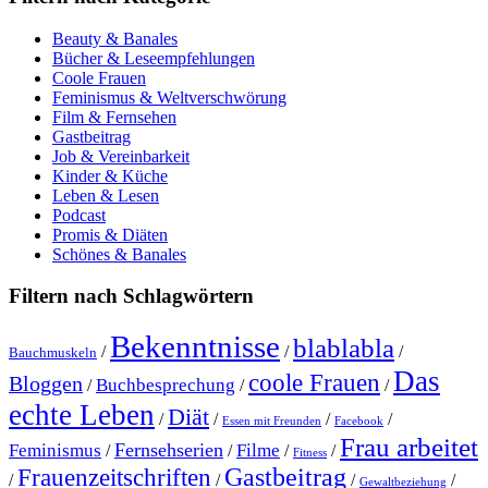
Beauty & Banales
Bücher & Leseempfehlungen
Coole Frauen
Feminismus & Weltverschwörung
Film & Fernsehen
Gastbeitrag
Job & Vereinbarkeit
Kinder & Küche
Leben & Lesen
Podcast
Promis & Diäten
Schönes & Banales
Filtern nach Schlagwörtern
Bekenntnisse
blablabla
/
/
/
Bauchmuskeln
Das
coole Frauen
Bloggen
Buchbesprechung
/
/
/
echte Leben
Diät
/
/
/
/
Essen mit Freunden
Facebook
Frau arbeitet
Fernsehserien
Feminismus
Filme
/
/
/
/
Fitness
Gastbeitrag
Frauenzeitschriften
/
/
/
/
Gewaltbeziehung