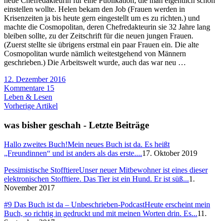
neue Chefredakteurin für eine Publikation, die man eigentlich schon
einstellen wollte. Helen bekam den Job (Frauen werden in
Krisenzeiten ja bis heute gern eingestellt um es zu richten.) und
machte die Cosmopolitan, deren Chefredakteurin sie 32 Jahre lang
bleiben sollte, zu der Zeitschrift für die neuen jungen Frauen.
(Zuerst stellte sie übrigens erstmal ein paar Frauen ein. Die alte
Cosmopolitan wurde nämlich weitestgehend von Männern
geschrieben.) Die Arbeitswelt wurde, auch das war neu …
12. Dezember 2016
Kommentare 15
Leben & Lesen
Vorherige Artikel
was bisher geschah - Letzte Beiträge
Hallo zweites Buch!
Mein neues Buch ist da. Es heißt
„Freundinnen“ und ist anders als das erste....
17. Oktober 2019
Pessimistische Stofftiere
Unser neuer Mitbewohner ist eines dieser
elektronischen Stofftiere. Das Tier ist ein Hund. Er ist süß...
1.
November 2017
#9 Das Buch ist da – Unbeschrieben-Podcast
Heute erscheint mein
Buch, so richtig in gedruckt und mit meinen Worten drin. Es...
11.