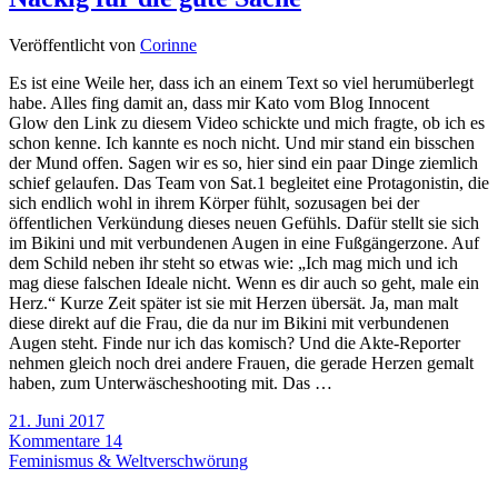
Veröffentlicht von
Corinne
Es ist eine Weile her, dass ich an einem Text so viel herumüberlegt
habe. Alles fing damit an, dass mir Kato vom Blog Innocent
Glow den Link zu diesem Video schickte und mich fragte, ob ich es
schon kenne. Ich kannte es noch nicht. Und mir stand ein bisschen
der Mund offen. Sagen wir es so, hier sind ein paar Dinge ziemlich
schief gelaufen. Das Team von Sat.1 begleitet eine Protagonistin, die
sich endlich wohl in ihrem Körper fühlt, sozusagen bei der
öffentlichen Verkündung dieses neuen Gefühls. Dafür stellt sie sich
im Bikini und mit verbundenen Augen in eine Fußgängerzone. Auf
dem Schild neben ihr steht so etwas wie: „Ich mag mich und ich
mag diese falschen Ideale nicht. Wenn es dir auch so geht, male ein
Herz.“ Kurze Zeit später ist sie mit Herzen übersät. Ja, man malt
diese direkt auf die Frau, die da nur im Bikini mit verbundenen
Augen steht. Finde nur ich das komisch? Und die Akte-Reporter
nehmen gleich noch drei andere Frauen, die gerade Herzen gemalt
haben, zum Unterwäscheshooting mit. Das …
21. Juni 2017
Kommentare 14
Feminismus & Weltverschwörung