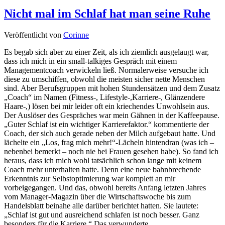
Nicht mal im Schlaf hat man seine Ruhe
Veröffentlicht von
Corinne
Es begab sich aber zu einer Zeit, als ich ziemlich ausgelaugt war,
dass ich mich in ein small-talkiges Gespräch mit einem
Managementcoach verwickeln ließ. Normalerweise versuche ich
diese zu umschiffen, obwohl die meisten sicher nette Menschen
sind. Aber Berufsgruppen mit hohen Stundensätzen und dem Zusatz
„Coach“ im Namen (Fitness-, Lifestyle-,Karriere-, Glänzendere
Haare-,) lösen bei mir leider oft ein kriechendes Unwohlsein aus.
Der Auslöser des Gespräches war mein Gähnen in der Kaffeepause.
„Guter Schlaf ist ein wichtiger Karrierefaktor.“ kommentierte der
Coach, der sich auch gerade neben der Milch aufgebaut hatte. Und
lächelte ein „Los, frag mich mehr!“-Lächeln hintendran (was ich –
nebenbei bemerkt – noch nie bei Frauen gesehen habe). So fand ich
heraus, dass ich mich wohl tatsächlich schon lange mit keinem
Coach mehr unterhalten hatte. Denn eine neue bahnbrechende
Erkenntnis zur Selbstoptimierung war komplett an mir
vorbeigegangen. Und das, obwohl bereits Anfang letzten Jahres
vom Manager-Magazin über die Wirtschaftswoche bis zum
Handelsblatt beinahe alle darüber berichtet hatten. Sie lautete:
„Schlaf ist gut und ausreichend schlafen ist noch besser. Ganz
besonders für die Karriere.“ Das verwunderte …