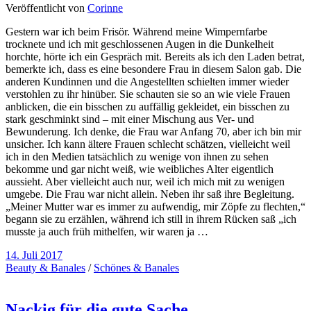
Veröffentlicht von
Corinne
Gestern war ich beim Frisör. Während meine Wimpernfarbe
trocknete und ich mit geschlossenen Augen in die Dunkelheit
horchte, hörte ich ein Gespräch mit. Bereits als ich den Laden betrat,
bemerkte ich, dass es eine besondere Frau in diesem Salon gab. Die
anderen Kundinnen und die Angestellten schielten immer wieder
verstohlen zu ihr hinüber. Sie schauten sie so an wie viele Frauen
anblicken, die ein bisschen zu auffällig gekleidet, ein bisschen zu
stark geschminkt sind – mit einer Mischung aus Ver- und
Bewunderung. Ich denke, die Frau war Anfang 70, aber ich bin mir
unsicher. Ich kann ältere Frauen schlecht schätzen, vielleicht weil
ich in den Medien tatsächlich zu wenige von ihnen zu sehen
bekomme und gar nicht weiß, wie weibliches Alter eigentlich
aussieht. Aber vielleicht auch nur, weil ich mich mit zu wenigen
umgebe. Die Frau war nicht allein. Neben ihr saß ihre Begleitung.
„Meiner Mutter war es immer zu aufwendig, mir Zöpfe zu flechten,“
begann sie zu erzählen, während ich still in ihrem Rücken saß „ich
musste ja auch früh mithelfen, wir waren ja …
14. Juli 2017
Beauty & Banales
/
Schönes & Banales
Nackig für die gute Sache