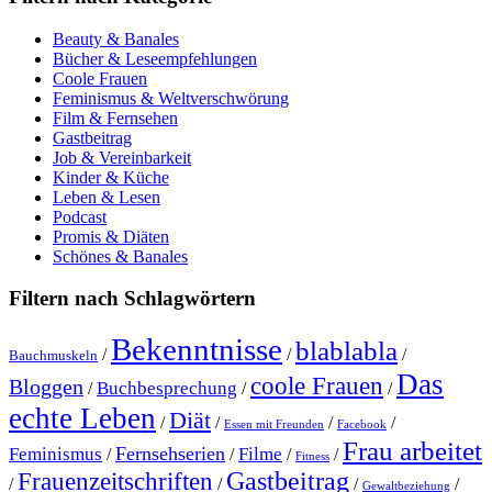
Beauty & Banales
Bücher & Leseempfehlungen
Coole Frauen
Feminismus & Weltverschwörung
Film & Fernsehen
Gastbeitrag
Job & Vereinbarkeit
Kinder & Küche
Leben & Lesen
Podcast
Promis & Diäten
Schönes & Banales
Filtern nach Schlagwörtern
Bekenntnisse
blablabla
/
/
/
Bauchmuskeln
Das
coole Frauen
Bloggen
Buchbesprechung
/
/
/
echte Leben
Diät
/
/
/
/
Essen mit Freunden
Facebook
Frau arbeitet
Fernsehserien
Feminismus
Filme
/
/
/
/
Fitness
Gastbeitrag
Frauenzeitschriften
/
/
/
/
Gewaltbeziehung