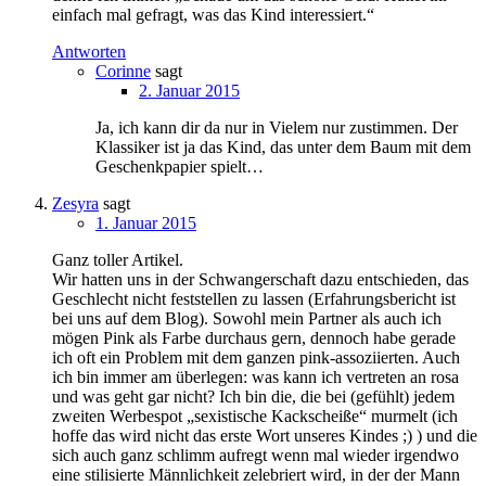
einfach mal gefragt, was das Kind interessiert.“
Antworten
Corinne
sagt
2. Januar 2015
Ja, ich kann dir da nur in Vielem nur zustimmen. Der
Klassiker ist ja das Kind, das unter dem Baum mit dem
Geschenkpapier spielt…
Zesyra
sagt
1. Januar 2015
Ganz toller Artikel.
Wir hatten uns in der Schwangerschaft dazu entschieden, das
Geschlecht nicht feststellen zu lassen (Erfahrungsbericht ist
bei uns auf dem Blog). Sowohl mein Partner als auch ich
mögen Pink als Farbe durchaus gern, dennoch habe gerade
ich oft ein Problem mit dem ganzen pink-assoziierten. Auch
ich bin immer am überlegen: was kann ich vertreten an rosa
und was geht gar nicht? Ich bin die, die bei (gefühlt) jedem
zweiten Werbespot „sexistische Kackscheiße“ murmelt (ich
hoffe das wird nicht das erste Wort unseres Kindes ;) ) und die
sich auch ganz schlimm aufregt wenn mal wieder irgendwo
eine stilisierte Männlichkeit zelebriert wird, in der der Mann