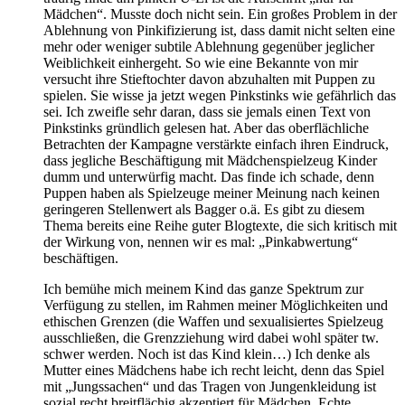
Mädchen“. Musste doch nicht sein. Ein großes Problem in der
Ablehnung von Pinkifizierung ist, dass damit nicht selten eine
mehr oder weniger subtile Ablehnung gegenüber jeglicher
Weiblichkeit einhergeht. So wie eine Bekannte von mir
versucht ihre Stieftochter davon abzuhalten mit Puppen zu
spielen. Sie wisse ja jetzt wegen Pinkstinks wie gefährlich das
sei. Ich zweifle sehr daran, dass sie jemals einen Text von
Pinkstinks gründlich gelesen hat. Aber das oberflächliche
Betrachten der Kampagne verstärkte einfach ihren Eindruck,
dass jegliche Beschäftigung mit Mädchenspielzeug Kinder
dumm und unterwürfig macht. Das finde ich schade, denn
Puppen haben als Spielzeuge meiner Meinung nach keinen
geringeren Stellenwert als Bagger o.ä. Es gibt zu diesem
Thema bereits eine Reihe guter Blogtexte, die sich kritisch mit
der Wirkung von, nennen wir es mal: „Pinkabwertung“
beschäftigen.
Ich bemühe mich meinem Kind das ganze Spektrum zur
Verfügung zu stellen, im Rahmen meiner Möglichkeiten und
ethischen Grenzen (die Waffen und sexualisiertes Spielzeug
ausschließen, die Grenzziehung wird dabei wohl später tw.
schwer werden. Noch ist das Kind klein…) Ich denke als
Mutter eines Mädchens habe ich recht leicht, denn das Spiel
mit „Jungssachen“ und das Tragen von Jungenkleidung ist
sozial recht breitflächig akzeptiert für Mädchen. Echte