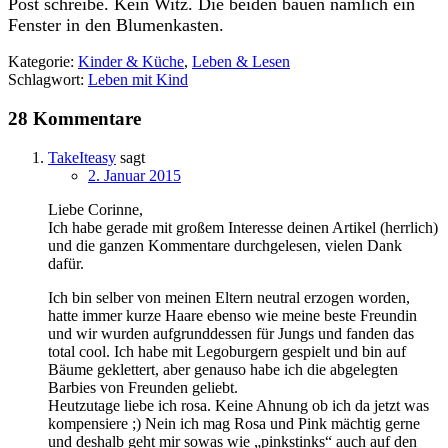
Post schreibe. Kein Witz. Die beiden bauen nämlich ein
Fenster in den Blumenkasten.
Kategorie:
Kinder & Küche
,
Leben & Lesen
Schlagwort:
Leben mit Kind
28 Kommentare
TakeIteasy
sagt
2. Januar 2015
Liebe Corinne,
Ich habe gerade mit großem Interesse deinen Artikel (herrlich)
und die ganzen Kommentare durchgelesen, vielen Dank
dafür.
Ich bin selber von meinen Eltern neutral erzogen worden,
hatte immer kurze Haare ebenso wie meine beste Freundin
und wir wurden aufgrunddessen für Jungs und fanden das
total cool. Ich habe mit Legoburgern gespielt und bin auf
Bäume geklettert, aber genauso habe ich die abgelegten
Barbies von Freunden geliebt.
Heutzutage liebe ich rosa. Keine Ahnung ob ich da jetzt was
kompensiere ;) Nein ich mag Rosa und Pink mächtig gerne
und deshalb geht mir sowas wie „pinkstinks“ auch auf den