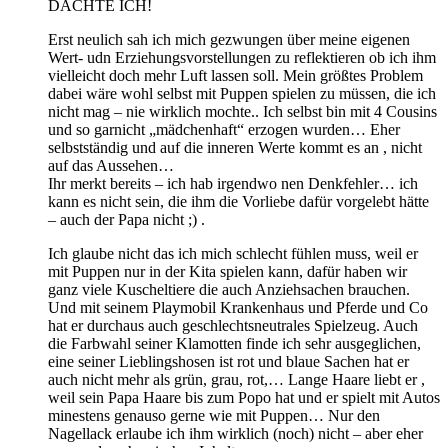
DACHTE ICH!
Erst neulich sah ich mich gezwungen über meine eigenen
Wert- udn Erziehungsvorstellungen zu reflektieren ob ich ihm
vielleicht doch mehr Luft lassen soll. Mein größtes Problem
dabei wäre wohl selbst mit Puppen spielen zu müssen, die ich
nicht mag – nie wirklich mochte.. Ich selbst bin mit 4 Cousins
und so garnicht „mädchenhaft“ erzogen wurden… Eher
selbstständig und auf die inneren Werte kommt es an , nicht
auf das Aussehen…
Ihr merkt bereits – ich hab irgendwo nen Denkfehler… ich
kann es nicht sein, die ihm die Vorliebe dafür vorgelebt hätte
– auch der Papa nicht ;) .
Ich glaube nicht das ich mich schlecht fühlen muss, weil er
mit Puppen nur in der Kita spielen kann, dafür haben wir
ganz viele Kuscheltiere die auch Anziehsachen brauchen.
Und mit seinem Playmobil Krankenhaus und Pferde und Co
hat er durchaus auch geschlechtsneutrales Spielzeug. Auch
die Farbwahl seiner Klamotten finde ich sehr ausgeglichen,
eine seiner Lieblingshosen ist rot und blaue Sachen hat er
auch nicht mehr als grün, grau, rot,… Lange Haare liebt er ,
weil sein Papa Haare bis zum Popo hat und er spielt mit Autos
minestens genauso gerne wie mit Puppen… Nur den
Nagellack erlaube ich ihm wirklich (noch) nicht – aber eher