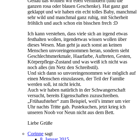
Genau das wollten wir eben verhindern (und die
ganzen rosa oder blauen Geschenke). Hat ganz gut
geklappt und wir haben ein echt tolles Baby, manchmal
sehr wild und manchmal ganz ruhig, mit Sicherheit
fröhlich und auch schon ein bisschen frech :D
Ich kann verstehen, dass viele sich an irgend etwas
festhalten wollen, irgendetwas wissen wollen über
dieses Wesen. Man geht ja auch sonst an keinen
Menschen unvoreingenommen heran, sondern sieht
Geschlechtsmerkmale, Haarfarbe, Auftreten, Gesten,
Körperpflege-Zustand und was weiß ich nicht was
noch alles (im Netz den Schreibstil).
Und sich dann so unvoreingenommen wie möglich auf
einen Menschen einzulassen, der Teil der Familie
werden soll, ist nicht leicht.
Auch wir haben natürlich in der Schwangerschaft
versucht, bereits Eigenschaften zuzuschreiben.
„Frühaufsteher“ zum Beispiel, weil’s immer um vier
Uhr nachts Tritte gab. Pustekuchen, jetzt krieg ich
unseren Noob vor Neun nicht aus dem Bett.
Liebe Grüße
Corinne
sagt
8. Januar 2015