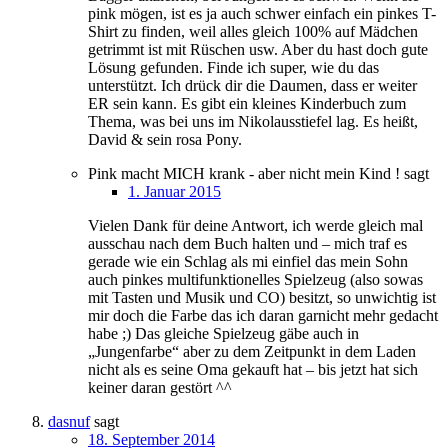
pink mögen, ist es ja auch schwer einfach ein pinkes T-
Shirt zu finden, weil alles gleich 100% auf Mädchen
getrimmt ist mit Rüschen usw. Aber du hast doch gute
Lösung gefunden. Finde ich super, wie du das
unterstützt. Ich drück dir die Daumen, dass er weiter
ER sein kann. Es gibt ein kleines Kinderbuch zum
Thema, was bei uns im Nikolausstiefel lag. Es heißt,
David & sein rosa Pony.
Pink macht MICH krank - aber nicht mein Kind !
sagt
1. Januar 2015
Vielen Dank für deine Antwort, ich werde gleich mal
ausschau nach dem Buch halten und – mich traf es
gerade wie ein Schlag als mi einfiel das mein Sohn
auch pinkes multifunktionelles Spielzeug (also sowas
mit Tasten und Musik und CO) besitzt, so unwichtig ist
mir doch die Farbe das ich daran garnicht mehr gedacht
habe ;) Das gleiche Spielzeug gäbe auch in
„Jungenfarbe“ aber zu dem Zeitpunkt in dem Laden
nicht als es seine Oma gekauft hat – bis jetzt hat sich
keiner daran gestört ^^
dasnuf
sagt
18. September 2014