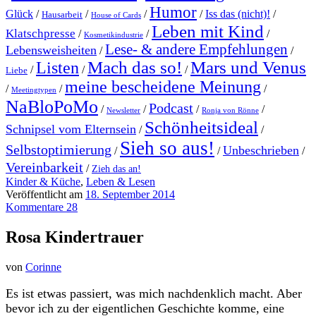
Humor
Glück
/
/
/
/
Iss das (nicht)!
/
Hausarbeit
House of Cards
Leben mit Kind
Klatschpresse
/
/
/
Kosmetikindustrie
Lese- & andere Empfehlungen
Lebensweisheiten
/
/
Mach das so!
Mars und Venus
Listen
/
/
/
Liebe
meine bescheidene Meinung
/
/
/
Meetingtypen
NaBloPoMo
Podcast
/
/
/
/
Newsletter
Ronja von Rönne
Schönheitsideal
Schnipsel vom Elternsein
/
/
Sieh so aus!
Selbstoptimierung
Unbeschrieben
/
/
/
Vereinbarkeit
/
Zieh das an!
Kinder & Küche
,
Leben & Lesen
Veröffentlicht am
18. September 2014
Kommentare 28
Rosa Kindertrauer
von
Corinne
Es ist etwas passiert, was mich nachdenklich macht. Aber
bevor ich zu der eigentlichen Geschichte komme, eine