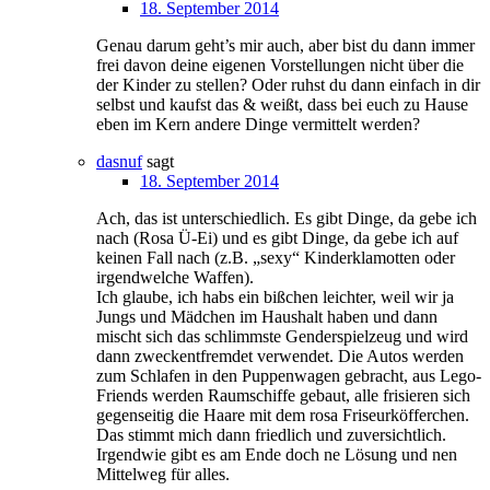
18. September 2014
Genau darum geht’s mir auch, aber bist du dann immer
frei davon deine eigenen Vorstellungen nicht über die
der Kinder zu stellen? Oder ruhst du dann einfach in dir
selbst und kaufst das & weißt, dass bei euch zu Hause
eben im Kern andere Dinge vermittelt werden?
dasnuf
sagt
18. September 2014
Ach, das ist unterschiedlich. Es gibt Dinge, da gebe ich
nach (Rosa Ü-Ei) und es gibt Dinge, da gebe ich auf
keinen Fall nach (z.B. „sexy“ Kinderklamotten oder
irgendwelche Waffen).
Ich glaube, ich habs ein bißchen leichter, weil wir ja
Jungs und Mädchen im Haushalt haben und dann
mischt sich das schlimmste Genderspielzeug und wird
dann zweckentfremdet verwendet. Die Autos werden
zum Schlafen in den Puppenwagen gebracht, aus Lego-
Friends werden Raumschiffe gebaut, alle frisieren sich
gegenseitig die Haare mit dem rosa Friseurköfferchen.
Das stimmt mich dann friedlich und zuversichtlich.
Irgendwie gibt es am Ende doch ne Lösung und nen
Mittelweg für alles.