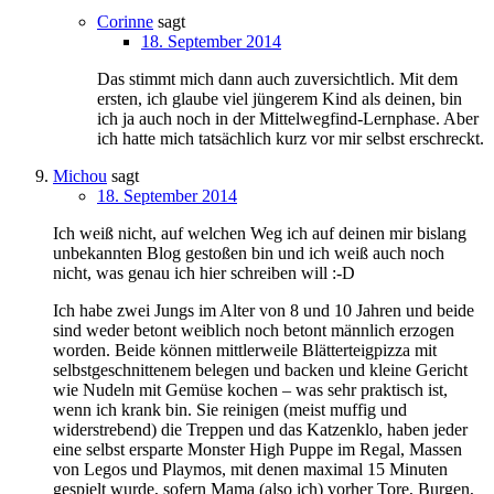
Corinne
sagt
18. September 2014
Das stimmt mich dann auch zuversichtlich. Mit dem
ersten, ich glaube viel jüngerem Kind als deinen, bin
ich ja auch noch in der Mittelwegfind-Lernphase. Aber
ich hatte mich tatsächlich kurz vor mir selbst erschreckt.
Michou
sagt
18. September 2014
Ich weiß nicht, auf welchen Weg ich auf deinen mir bislang
unbekannten Blog gestoßen bin und ich weiß auch noch
nicht, was genau ich hier schreiben will :-D
Ich habe zwei Jungs im Alter von 8 und 10 Jahren und beide
sind weder betont weiblich noch betont männlich erzogen
worden. Beide können mittlerweile Blätterteigpizza mit
selbstgeschnittenem belegen und backen und kleine Gericht
wie Nudeln mit Gemüse kochen – was sehr praktisch ist,
wenn ich krank bin. Sie reinigen (meist muffig und
widerstrebend) die Treppen und das Katzenklo, haben jeder
eine selbst ersparte Monster High Puppe im Regal, Massen
von Legos und Playmos, mit denen maximal 15 Minuten
gespielt wurde, sofern Mama (also ich) vorher Tore, Burgen,