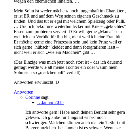
wegen den chemischen Inhalten,….
Mein Sohn ist weder mächen- noch jungenhaft im Charakter ,
er ist ER und auf dem Weg seinen eigenen Geschmack zu
finden. Und das tut er egal mit welchem Spielzeug oder Pulli,
… Und ich bekomme weiterhin lecker mit Knete „gekochtes“
Essen zum probieren serviert :D Er will gerne „Mama“ sein
weil ich ein Vorbild für ihn bin, nicht weil ich eine Frau bin.
Er möchte gerne eine Prinzessin sein und kein Prinz weil er
sich gerne „hübsch“ kleidet und dann fotografieren lässt –
nicht weil er sich „wie ein Mädchen“ gibt …
(Das Einzige was mich jetzt noch stört ist – das ich dauernd
gefragt werde wie alt meine Tochter ein oder waum mein
Sohn sich so „mädchenhaft“ verhält)
Antworten erwünscht :D
Antworten
Corinne
sagt
1. Januar 2015
Ich antworte gern! Habe auch deinen Bericht sehr gern
gelesen. Ich glaube für Jungs ist es fast noch
schwieriger. Mädchen können auch mal ein T-Shirt mit
Bagger anziehen, bei Jungen ist es schwer. Wenn sie