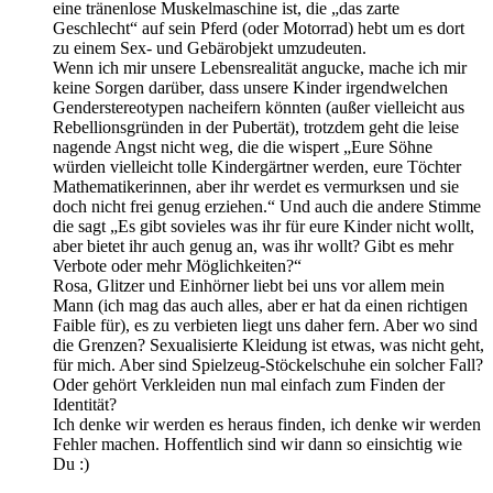
eine tränenlose Muskelmaschine ist, die „das zarte
Geschlecht“ auf sein Pferd (oder Motorrad) hebt um es dort
zu einem Sex- und Gebärobjekt umzudeuten.
Wenn ich mir unsere Lebensrealität angucke, mache ich mir
keine Sorgen darüber, dass unsere Kinder irgendwelchen
Genderstereotypen nacheifern könnten (außer vielleicht aus
Rebellionsgründen in der Pubertät), trotzdem geht die leise
nagende Angst nicht weg, die die wispert „Eure Söhne
würden vielleicht tolle Kindergärtner werden, eure Töchter
Mathematikerinnen, aber ihr werdet es vermurksen und sie
doch nicht frei genug erziehen.“ Und auch die andere Stimme
die sagt „Es gibt sovieles was ihr für eure Kinder nicht wollt,
aber bietet ihr auch genug an, was ihr wollt? Gibt es mehr
Verbote oder mehr Möglichkeiten?“
Rosa, Glitzer und Einhörner liebt bei uns vor allem mein
Mann (ich mag das auch alles, aber er hat da einen richtigen
Faible für), es zu verbieten liegt uns daher fern. Aber wo sind
die Grenzen? Sexualisierte Kleidung ist etwas, was nicht geht,
für mich. Aber sind Spielzeug-Stöckelschuhe ein solcher Fall?
Oder gehört Verkleiden nun mal einfach zum Finden der
Identität?
Ich denke wir werden es heraus finden, ich denke wir werden
Fehler machen. Hoffentlich sind wir dann so einsichtig wie
Du :)