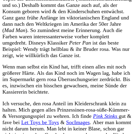
und so.) Deshalb kommt das Ganze auch auf, als der
Konsum geboren wird & den Kinderschuhen entwächst.
Ganz ganz frühe Anfänge im viktorianischen England und
dann nach den Weltkriegen im Amerika der 50er Jahre
(
Mad Man
). So zumindest meine Erinnerung. Auch die
Farben waren interessanterweise vorher komplett
umgedreht. Disneys Klassiker
Peter Pan
ist das beste
Beispiel: Wendy trägt hellblau & ihr Bruder rosa. Was nur
zeigt, wie willkürlich das Ganze ist.
Wenn man selbst ein Kind hat, trifft einen alles mit noch
größerer Härte. Als das Kind noch im Wagen lag, habe ich
im Supermarkt gern rosa Überraschungseier zerdrückt. Bis
es, inzwischen ein bisschen gewachsen, meine Sünde der
Kassiererin beichtete.
Ich versuche, den rosa Anteil im Kleiderschrank klein zu
halten. Mich gegen alles Prinzessinen-rosa-süße-Kümmer-
& Versorgungsspiel zu wehren. Ich finde
Pink Stinks
gut &
fave bei
Let Toys be Toys
&
SocImages
. Aber man kommt
nicht darum herum. Man lebt in keiner Blase, schon gar