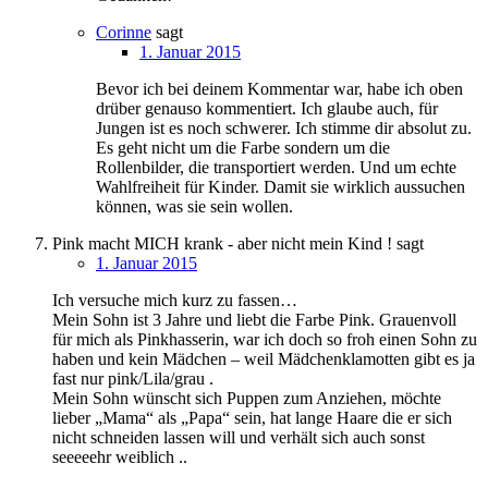
Corinne
sagt
1. Januar 2015
Bevor ich bei deinem Kommentar war, habe ich oben
drüber genauso kommentiert. Ich glaube auch, für
Jungen ist es noch schwerer. Ich stimme dir absolut zu.
Es geht nicht um die Farbe sondern um die
Rollenbilder, die transportiert werden. Und um echte
Wahlfreiheit für Kinder. Damit sie wirklich aussuchen
können, was sie sein wollen.
Pink macht MICH krank - aber nicht mein Kind !
sagt
1. Januar 2015
Ich versuche mich kurz zu fassen…
Mein Sohn ist 3 Jahre und liebt die Farbe Pink. Grauenvoll
für mich als Pinkhasserin, war ich doch so froh einen Sohn zu
haben und kein Mädchen – weil Mädchenklamotten gibt es ja
fast nur pink/Lila/grau .
Mein Sohn wünscht sich Puppen zum Anziehen, möchte
lieber „Mama“ als „Papa“ sein, hat lange Haare die er sich
nicht schneiden lassen will und verhält sich auch sonst
seeeeehr weiblich ..