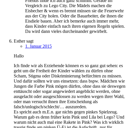
Friends finde ich auch ganz schlimm. Gerade im
Vergleich zu Lego City. Die Mädels machen die
Eisbecher & wenn es brennt müssen sie die Feuerwehr
aus der City holen. Oder die Bauarbeiter, die ihnen die
Eisdiele bauen. Aber ich bemerke auch immer mehr,
dass Kinder einfach nach ihren eigenen Regeln spielen.
Da wird dann vieles durcheinander gewirbelt.
Esther
sagt
1. Januar 2015
Hallo
Ich finde wir als Erziehende können es so ganz gut sehen: es
geht um die Freiheit der Kinder wählen zu dürfen ohne
Scham, Stigma oder Diskriminierung befürchten zu müssen.
Und dafür sollten wir uns einsetzen: dass bspw. Mädchen wie
Jungen die Farbe Pink mögen dürfen, ohne dass sie deswegen
enttäuscht oder sogar angewiedert angeblickt werden, ohne
ausgelacht oder ausgeschlossen zu werden wegen ihrer Wahl,
oder man versucht ihnen ihre Entscheidung als
falsch/unlogisch/schlecht/… auszureden.
Es spricht auch m.E.n. gar nichts gegen pinkes Spielzeug.
Warum gab es denn früher kein Pink und Lila bei Lego? Und
warum nicht auch mal eine Rakete in Pink? Was ich wirklich
traurig finde am pinken Ü-Ei ist die Aufschrift „nur für