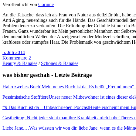
Veröffentlicht von
Corinne
An die Tatsache, dass ich als Frau von Natur aus defizitär bin, hab
Anti Aging, neuerdings auch für die Hände. Das Geschäftsmodell der 
Problem teuer zu verkaufen. Die Erfindung der Cellulite ist nur ein 
Frauen. Ganz wunderbar ist: Mein persönlicher Marathon zur Selbst
den unendlichen Welten der Anzeigenseiten der Modezeitschriften, möch
kraftloses oder stumpfes Haar. Die Problematik von geschwächtem H
5. Juli 2014
Kommentare 2
Beauty & Banales
/
Schönes & Banales
was bisher geschah - Letzte Beiträge
Hallo zweites Buch!
Mein neues Buch ist da. Es heißt „Freundinnen“ und
Pessimistische Stofftiere
Unser neuer Mitbewohner ist eines dieser elekt
#9 Das Buch ist da – Unbeschrieben-Podcast
Heute erscheint mein Buc
Gastbeitrag: Nicht jeder sieht man ihre Krankheit an
Ich habe Theresa 
Liebe Jane,…
Was wüssten wir von dir, liebe Jane, wenn es die Männ