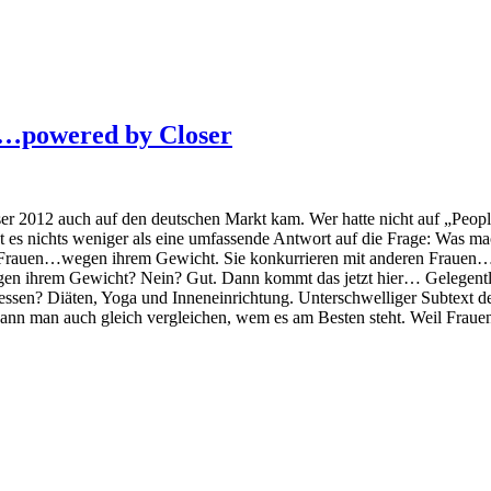
le…powered by Closer
ser 2012 auch auf den deutschen Markt kam. Wer hatte nicht auf „Peop
s nichts weniger als eine umfassende Antwort auf die Frage: Was mach
en Frauen…wegen ihrem Gewicht. Sie konkurrieren mit anderen Frauen…
egen ihrem Gewicht? Nein? Gut. Dann kommt das jetzt hier… Gelegent
essen? Diäten, Yoga und Inneneinrichtung. Unterschwelliger Subtext d
r kann man auch gleich vergleichen, wem es am Besten steht. Weil Frau