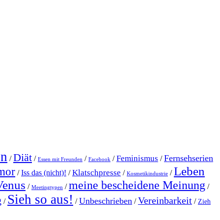
en
Diät
Fernsehserien
Feminismus
/
/
/
/
/
Essen mit Freunden
Facebook
Leben
mor
Klatschpresse
/
Iss das (nicht)!
/
/
/
Kosmetikindustrie
Venus
meine bescheidene Meinung
/
/
/
Meetingtypen
Sieh so aus!
g
Vereinbarkeit
Unbeschrieben
/
/
/
/
Zieh