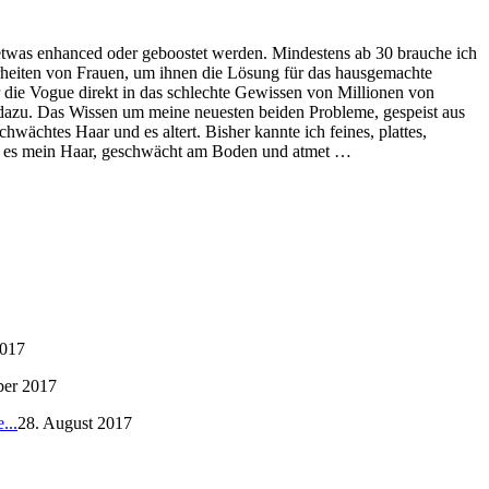
h etwas enhanced oder geboostet werden. Mindestens ab 30 brauche ich
herheiten von Frauen, um ihnen die Lösung für das hausgemachte
r die Vogue direkt in das schlechte Gewissen von Millionen von
dazu. Das Wissen um meine neuesten beiden Probleme, gespeist aus
wächtes Haar und es altert. Bisher kannte ich feines, plattes,
egt es mein Haar, geschwächt am Boden und atmet …
2017
ber 2017
...
28. August 2017