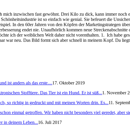
e ich mich inzwischen fast gewöhnt. Drei Kilo zu dick, kann immer noc
Schönheitsindustrie ist so einfach wie genial. Sie befeuert die Unsic
Beispiel. In den 60er Jahren von den Köpfen der Marketingstrategen übe
verbesserung endet nie. Unaufhörlich kommen neue Streckenabschnitte 
te ich der weiblichen Welt daher nicht vorenthalten. 1. Ich habe gesch
aar war neu. Das Bild formt sich aber schnell in meinem Kopf. Da li
 ist anders als das erste....
17. Oktober 2019
ronischen Stofftiere. Das Tier ist ein Hund. Er ist süß...
1. November 
h, so richtig in gedruckt und mit meinen Worten drin. Es...
11. Septem
schon einmal getroffen. Wir haben nicht besonders viel geredet, aber sie
er in deinem Leben...
16. Juli 2017