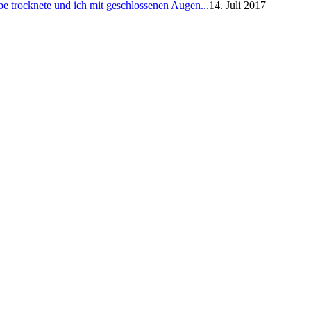
e trocknete und ich mit geschlossenen Augen...
14. Juli 2017