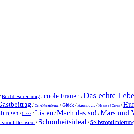
Das echte Leb
coole Frauen
Buchbesprechung
/
/
/
Gastbeitrag
Hu
/
/
Glück
/
/
/
Hausarbeit
Gewaltbeziehung
House of Cards
Mach das so!
Mars und 
Listen
hlungen
/
/
/
/
Liebe
Schönheitsideal
Selbstoptimierun
l vom Elternsein
/
/