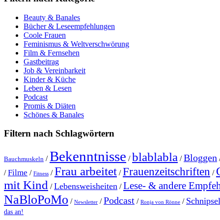
Beauty & Banales
Bücher & Leseempfehlungen
Coole Frauen
Feminismus & Weltverschwörung
Film & Fernsehen
Gastbeitrag
Job & Vereinbarkeit
Kinder & Küche
Leben & Lesen
Podcast
Promis & Diäten
Schönes & Banales
Filtern nach Schlagwörtern
Bekenntnisse
blablabla
Bloggen
/
/
/
Bauchmuskeln
Frau arbeitet
Frauenzeitschriften
Filme
/
/
/
/
/
Fitness
mit Kind
Lese- & andere Empfe
Lebensweisheiten
/
/
NaBloPoMo
Podcast
Schnipse
/
/
/
/
Newsletter
Ronja von Rönne
das an!