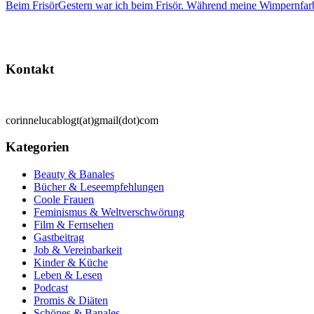
Beim Frisör
Gestern war ich beim Frisör. Während meine Wimpernfarb
Kontakt
corinnelucablogt(at)gmail(dot)com
Kategorien
Beauty & Banales
Bücher & Leseempfehlungen
Coole Frauen
Feminismus & Weltverschwörung
Film & Fernsehen
Gastbeitrag
Job & Vereinbarkeit
Kinder & Küche
Leben & Lesen
Podcast
Promis & Diäten
Schönes & Banales