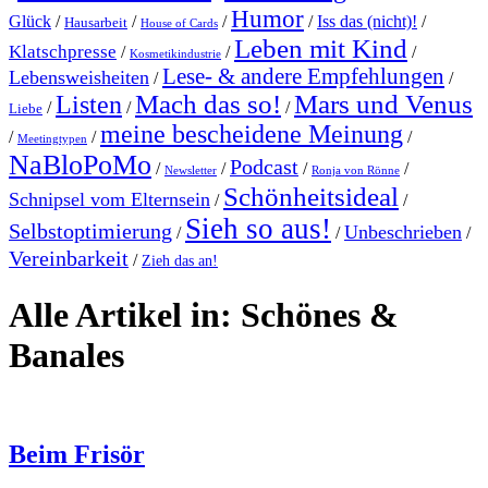
Humor
Glück
/
/
/
/
Iss das (nicht)!
/
Hausarbeit
House of Cards
Leben mit Kind
Klatschpresse
/
/
/
Kosmetikindustrie
Lese- & andere Empfehlungen
Lebensweisheiten
/
/
Mach das so!
Mars und Venus
Listen
/
/
/
Liebe
meine bescheidene Meinung
/
/
/
Meetingtypen
NaBloPoMo
Podcast
/
/
/
/
Newsletter
Ronja von Rönne
Schönheitsideal
Schnipsel vom Elternsein
/
/
Sieh so aus!
Selbstoptimierung
Unbeschrieben
/
/
/
Vereinbarkeit
/
Zieh das an!
Alle Artikel in:
Schönes &
Banales
Beim Frisör