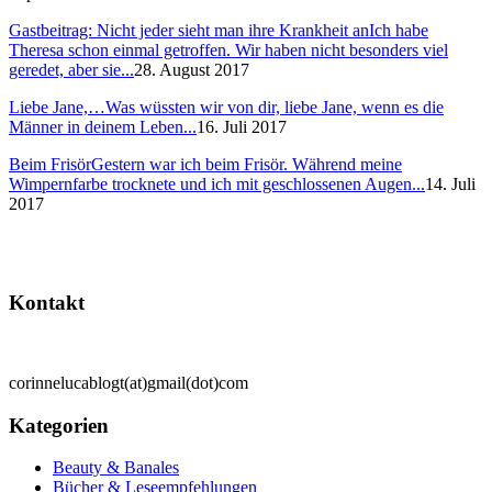
Gastbeitrag: Nicht jeder sieht man ihre Krankheit an
Ich habe
Theresa schon einmal getroffen. Wir haben nicht besonders viel
geredet, aber sie...
28. August 2017
Liebe Jane,…
Was wüssten wir von dir, liebe Jane, wenn es die
Männer in deinem Leben...
16. Juli 2017
Beim Frisör
Gestern war ich beim Frisör. Während meine
Wimpernfarbe trocknete und ich mit geschlossenen Augen...
14. Juli
2017
Kontakt
corinnelucablogt(at)gmail(dot)com
Kategorien
Beauty & Banales
Bücher & Leseempfehlungen