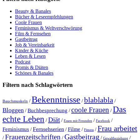
Beauty & Banales
Bücher & Leseempfehlungen
Coole Frauen
Feminismus & Weltverschwörung
Film & Fernsehen
Gastbeitrag
Job & Vereinbarkeit
Kinder & Küche
Leben & Lesen
Podcast
Promis & Diäten
Schönes & Banales
Filtern nach Schlagwörtern
Bekenntnisse
blablabla
/
/
/
Bauchmuskeln
Das
coole Frauen
Bloggen
Buchbesprechung
/
/
/
echte Leben
Diät
/
/
/
/
Essen mit Freunden
Facebook
Frau arbeitet
Fernsehserien
Feminismus
Filme
/
/
/
/
Fitness
Gastbeitrag
Frauenzeitschriften
/
/
/
/
Gewaltbeziehung