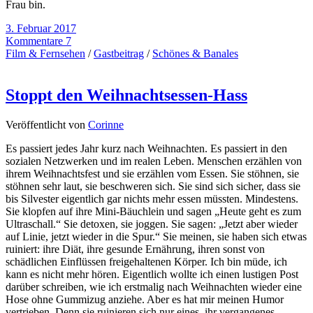
Frau bin.
3. Februar 2017
Kommentare 7
Film & Fernsehen
/
Gastbeitrag
/
Schönes & Banales
Stoppt den Weihnachtsessen-Hass
Veröffentlicht von
Corinne
Es passiert jedes Jahr kurz nach Weihnachten. Es passiert in den
sozialen Netzwerken und im realen Leben. Menschen erzählen von
ihrem Weihnachtsfest und sie erzählen vom Essen. Sie stöhnen, sie
stöhnen sehr laut, sie beschweren sich. Sie sind sich sicher, dass sie
bis Silvester eigentlich gar nichts mehr essen müssten. Mindestens.
Sie klopfen auf ihre Mini-Bäuchlein und sagen „Heute geht es zum
Ultraschall.“ Sie detoxen, sie joggen. Sie sagen: „Jetzt aber wieder
auf Linie, jetzt wieder in die Spur.“ Sie meinen, sie haben sich etwas
ruiniert: ihre Diät, ihre gesunde Ernährung, ihren sonst von
schädlichen Einflüssen freigehaltenen Körper. Ich bin müde, ich
kann es nicht mehr hören. Eigentlich wollte ich einen lustigen Post
darüber schreiben, wie ich erstmalig nach Weihnachten wieder eine
Hose ohne Gummizug anziehe. Aber es hat mir meinen Humor
vertrieben. Denn sie ruinieren sich nur eines, ihr vergangenes