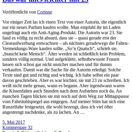
Veröffentlicht von
Corinne
Vor einiger Zeit las ich einen Text von einer Autorin, die eigentlich
nur ein neues Parfum kaufen wollte. Man empfahl ihr im Laden
ungefragt auch ein Anti-Aging-Produkt. Die Autorin war 23. Sie
fand es völlig zu recht absurd, dass sie – quasi gerade erst der
Clearasilwerbung entwachsen – als nächstes geradewegs die Falten-
Vermeidungs-Ware kaufen sollte. „So’n Quatsch“, schrieb sie,
„braucht kein Mensch“. Älter werden ist schließlich kein Problem,
sondern völlig normal. Und aufgeklärte, selbstbewusste Frauen
lassen sich schon gar nicht unsicher machen und für dumm
verkaufen. Damit war die Sache für die Autorin erledigt. Solche
Texte sind gut und richtig und wichtig. Ich habe selbst ein paar
davon geschrieben. Aber es war leichter, sie mit 23 zu schreiben. Ich
weiß nicht mehr genau, wann es begann. Aber irgendwann waren
die Kissenfalten auch Stunden nach dem Aufstehen noch da. An
manchen Tagen blicken sie mir noch auf dem Weg zur Mittagspause
vom Fahrstuhlspiegel aus entgegen. Auf meiner Stirn hat sich eine
Runzelfalte festgesetzt, die wohl bezeugt, dass ich viel öfter
angestrengt nachdenke, als zu lachen. An …
5. Mai 2017
Kommentare 32