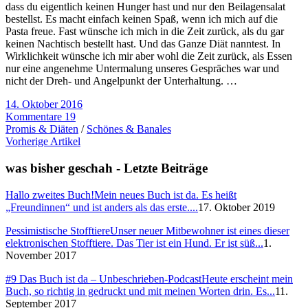
dass du eigentlich keinen Hunger hast und nur den Beilagensalat
bestellst. Es macht einfach keinen Spaß, wenn ich mich auf die
Pasta freue. Fast wünsche ich mich in die Zeit zurück, als du gar
keinen Nachtisch bestellt hast. Und das Ganze Diät nanntest. In
Wirklichkeit wünsche ich mir aber wohl die Zeit zurück, als Essen
nur eine angenehme Untermalung unseres Gespräches war und
nicht der Dreh- und Angelpunkt der Unterhaltung. …
14. Oktober 2016
Kommentare 19
Promis & Diäten
/
Schönes & Banales
Vorherige Artikel
was bisher geschah - Letzte Beiträge
Hallo zweites Buch!
Mein neues Buch ist da. Es heißt
„Freundinnen“ und ist anders als das erste....
17. Oktober 2019
Pessimistische Stofftiere
Unser neuer Mitbewohner ist eines dieser
elektronischen Stofftiere. Das Tier ist ein Hund. Er ist süß...
1.
November 2017
#9 Das Buch ist da – Unbeschrieben-Podcast
Heute erscheint mein
Buch, so richtig in gedruckt und mit meinen Worten drin. Es...
11.
September 2017