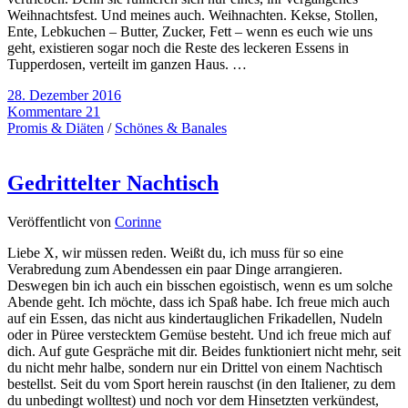
Weihnachtsfest. Und meines auch. Weihnachten. Kekse, Stollen,
Ente, Lebkuchen – Butter, Zucker, Fett – wenn es euch wie uns
geht, existieren sogar noch die Reste des leckeren Essens in
Tupperdosen, verteilt im ganzen Haus. …
28. Dezember 2016
Kommentare 21
Promis & Diäten
/
Schönes & Banales
Gedrittelter Nachtisch
Veröffentlicht von
Corinne
Liebe X, wir müssen reden. Weißt du, ich muss für so eine
Verabredung zum Abendessen ein paar Dinge arrangieren.
Deswegen bin ich auch ein bisschen egoistisch, wenn es um solche
Abende geht. Ich möchte, dass ich Spaß habe. Ich freue mich auch
auf ein Essen, das nicht aus kindertauglichen Frikadellen, Nudeln
oder in Püree verstecktem Gemüse besteht. Und ich freue mich auf
dich. Auf gute Gespräche mit dir. Beides funktioniert nicht mehr, seit
du nicht mehr halbe, sondern nur ein Drittel von einem Nachtisch
bestellst. Seit du vom Sport herein rauschst (in den Italiener, zu dem
du unbedingt wolltest) und noch vor dem Hinsetzten verkündest,