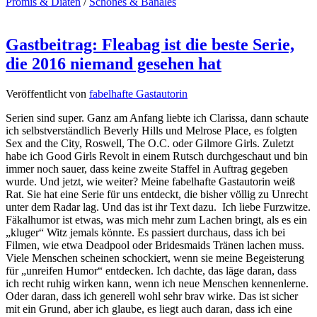
Promis & Diäten
/
Schönes & Banales
Gastbeitrag: Fleabag ist die beste Serie,
die 2016 niemand gesehen hat
Veröffentlicht von
fabelhafte Gastautorin
Serien sind super. Ganz am Anfang liebte ich Clarissa, dann schaute
ich selbstverständlich Beverly Hills und Melrose Place, es folgten
Sex and the City, Roswell, The O.C. oder Gilmore Girls. Zuletzt
habe ich Good Girls Revolt in einem Rutsch durchgeschaut und bin
immer noch sauer, dass keine zweite Staffel in Auftrag gegeben
wurde. Und jetzt, wie weiter? Meine fabelhafte Gastautorin weiß
Rat. Sie hat eine Serie für uns entdeckt, die bisher völlig zu Unrecht
unter dem Radar lag. Und das ist ihr Text dazu. Ich liebe Furzwitze.
Fäkalhumor ist etwas, was mich mehr zum Lachen bringt, als es ein
„kluger“ Witz jemals könnte. Es passiert durchaus, dass ich bei
Filmen, wie etwa Deadpool oder Bridesmaids Tränen lachen muss.
Viele Menschen scheinen schockiert, wenn sie meine Begeisterung
für „unreifen Humor“ entdecken. Ich dachte, das läge daran, dass
ich recht ruhig wirken kann, wenn ich neue Menschen kennenlerne.
Oder daran, dass ich generell wohl sehr brav wirke. Das ist sicher
mit ein Grund, aber ich glaube, es liegt auch daran, dass ich eine