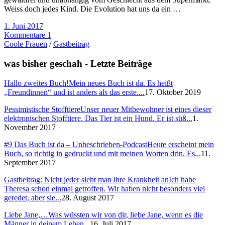
Weiss doch jedes Kind. Die Evolution hat uns da ein …
1. Juni 2017
Kommentare 1
Coole Frauen
/
Gastbeitrag
was bisher geschah - Letzte Beiträge
Hallo zweites Buch!
Mein neues Buch ist da. Es heißt
„Freundinnen“ und ist anders als das erste....
17. Oktober 2019
Pessimistische Stofftiere
Unser neuer Mitbewohner ist eines dieser
elektronischen Stofftiere. Das Tier ist ein Hund. Er ist süß...
1.
November 2017
#9 Das Buch ist da – Unbeschrieben-Podcast
Heute erscheint mein
Buch, so richtig in gedruckt und mit meinen Worten drin. Es...
11.
September 2017
Gastbeitrag: Nicht jeder sieht man ihre Krankheit an
Ich habe
Theresa schon einmal getroffen. Wir haben nicht besonders viel
geredet, aber sie...
28. August 2017
Liebe Jane,…
Was wüssten wir von dir, liebe Jane, wenn es die
Männer in deinem Leben...
16. Juli 2017