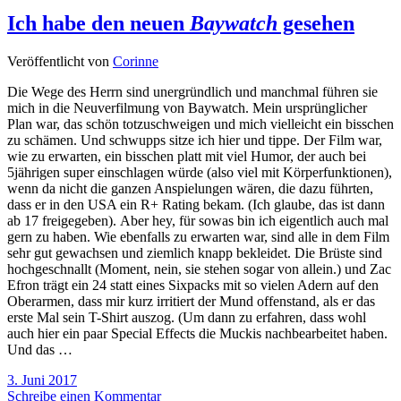
Ich habe den neuen
Baywatch
gesehen
Veröffentlicht von
Corinne
Die Wege des Herrn sind unergründlich und manchmal führen sie
mich in die Neuverfilmung von Baywatch. Mein ursprünglicher
Plan war, das schön totzuschweigen und mich vielleicht ein bisschen
zu schämen. Und schwupps sitze ich hier und tippe. Der Film war,
wie zu erwarten, ein bisschen platt mit viel Humor, der auch bei
5jährigen super einschlagen würde (also viel mit Körperfunktionen),
wenn da nicht die ganzen Anspielungen wären, die dazu führten,
dass er in den USA ein R+ Rating bekam. (Ich glaube, das ist dann
ab 17 freigegeben). Aber hey, für sowas bin ich eigentlich auch mal
gern zu haben. Wie ebenfalls zu erwarten war, sind alle in dem Film
sehr gut gewachsen und ziemlich knapp bekleidet. Die Brüste sind
hochgeschnallt (Moment, nein, sie stehen sogar von allein.) und Zac
Efron trägt ein 24 statt eines Sixpacks mit so vielen Adern auf den
Oberarmen, dass mir kurz irritiert der Mund offenstand, als er das
erste Mal sein T-Shirt auszog. (Um dann zu erfahren, dass wohl
auch hier ein paar Special Effects die Muckis nachbearbeitet haben.
Und das …
3. Juni 2017
Schreibe einen Kommentar