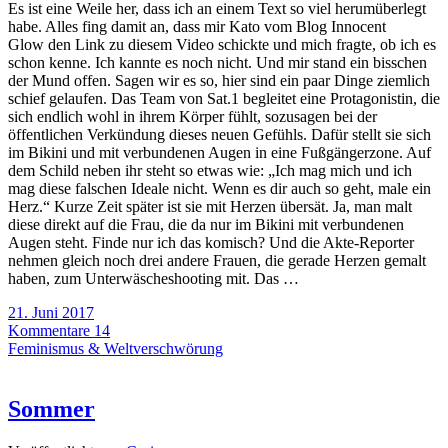
Es ist eine Weile her, dass ich an einem Text so viel herumüberlegt
habe. Alles fing damit an, dass mir Kato vom Blog Innocent
Glow den Link zu diesem Video schickte und mich fragte, ob ich es
schon kenne. Ich kannte es noch nicht. Und mir stand ein bisschen
der Mund offen. Sagen wir es so, hier sind ein paar Dinge ziemlich
schief gelaufen. Das Team von Sat.1 begleitet eine Protagonistin, die
sich endlich wohl in ihrem Körper fühlt, sozusagen bei der
öffentlichen Verkündung dieses neuen Gefühls. Dafür stellt sie sich
im Bikini und mit verbundenen Augen in eine Fußgängerzone. Auf
dem Schild neben ihr steht so etwas wie: „Ich mag mich und ich
mag diese falschen Ideale nicht. Wenn es dir auch so geht, male ein
Herz.“ Kurze Zeit später ist sie mit Herzen übersät. Ja, man malt
diese direkt auf die Frau, die da nur im Bikini mit verbundenen
Augen steht. Finde nur ich das komisch? Und die Akte-Reporter
nehmen gleich noch drei andere Frauen, die gerade Herzen gemalt
haben, zum Unterwäscheshooting mit. Das …
21. Juni 2017
Kommentare 14
Feminismus & Weltverschwörung
Sommer