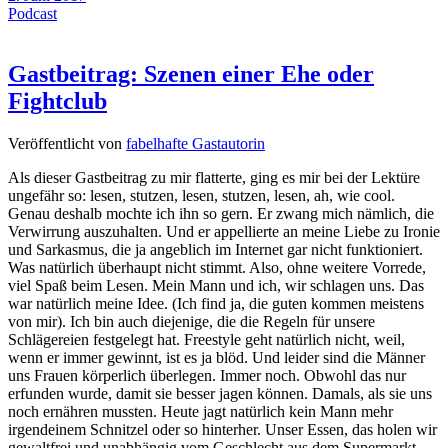
Podcast
Gastbeitrag: Szenen einer Ehe oder
Fightclub
Veröffentlicht von
fabelhafte Gastautorin
Als dieser Gastbeitrag zu mir flatterte, ging es mir bei der Lektüre
ungefähr so: lesen, stutzen, lesen, stutzen, lesen, ah, wie cool.
Genau deshalb mochte ich ihn so gern. Er zwang mich nämlich, die
Verwirrung auszuhalten. Und er appellierte an meine Liebe zu Ironie
und Sarkasmus, die ja angeblich im Internet gar nicht funktioniert.
Was natürlich überhaupt nicht stimmt. Also, ohne weitere Vorrede,
viel Spaß beim Lesen. Mein Mann und ich, wir schlagen uns. Das
war natürlich meine Idee. (Ich find ja, die guten kommen meistens
von mir). Ich bin auch diejenige, die die Regeln für unsere
Schlägereien festgelegt hat. Freestyle geht natürlich nicht, weil,
wenn er immer gewinnt, ist es ja blöd. Und leider sind die Männer
uns Frauen körperlich überlegen. Immer noch. Obwohl das nur
erfunden wurde, damit sie besser jagen können. Damals, als sie uns
noch ernähren mussten. Heute jagt natürlich kein Mann mehr
irgendeinem Schnitzel oder so hinterher. Unser Essen, das holen wir
gewaltfrei und unabhängig vom Geschlecht aus dem Supermarkt.