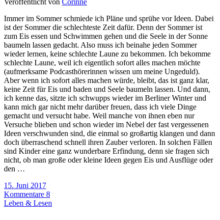
Veröffentlicht von
Corinne
Immer im Sommer schmiede ich Pläne und sprühe vor Ideen. Dabei
ist der Sommer die schlechteste Zeit dafür. Denn der Sommer ist
zum Eis essen und Schwimmen gehen und die Seele in der Sonne
baumeln lassen gedacht. Also muss ich beinahe jeden Sommer
wieder lernen, keine schlechte Laune zu bekommen. Ich bekomme
schlechte Laune, weil ich eigentlich sofort alles machen möchte
(aufmerksame Podcasthörerinnen wissen um meine Ungeduld).
Aber wenn ich sofort alles machen würde, bleibt, das ist ganz klar,
keine Zeit für Eis und baden und Seele baumeln lassen. Und dann,
ich kenne das, sitzte ich schwupps wieder im Berliner Winter und
kann mich gar nicht mehr darüber freuen, dass ich viele Dinge
gemacht und versucht habe. Weil manche von ihnen eben nur
Versuche blieben und schon wieder im Nebel der fast vergessenen
Ideen verschwunden sind, die einmal so großartig klangen und dann
doch überraschend schnell ihren Zauber verloren. In solchen Fällen
sind Kinder eine ganz wunderbare Erfindung, denn sie fragen sich
nicht, ob man große oder kleine Ideen gegen Eis und Ausflüge oder
den …
15. Juni 2017
Kommentare 8
Leben & Lesen