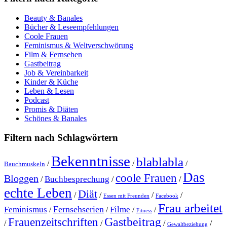
Beauty & Banales
Bücher & Leseempfehlungen
Coole Frauen
Feminismus & Weltverschwörung
Film & Fernsehen
Gastbeitrag
Job & Vereinbarkeit
Kinder & Küche
Leben & Lesen
Podcast
Promis & Diäten
Schönes & Banales
Filtern nach Schlagwörtern
Bekenntnisse
blablabla
/
/
/
Bauchmuskeln
Das
coole Frauen
Bloggen
Buchbesprechung
/
/
/
echte Leben
Diät
/
/
/
/
Essen mit Freunden
Facebook
Frau arbeitet
Fernsehserien
Feminismus
Filme
/
/
/
/
Fitness
Gastbeitrag
Frauenzeitschriften
/
/
/
/
Gewaltbeziehung