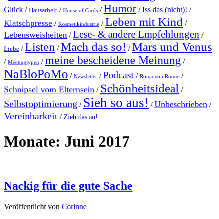
Humor
Glück
/
/
/
/
Iss das (nicht)!
/
Hausarbeit
House of Cards
Leben mit Kind
Klatschpresse
/
/
/
Kosmetikindustrie
Lese- & andere Empfehlungen
Lebensweisheiten
/
/
Mach das so!
Mars und Venus
Listen
/
/
/
Liebe
meine bescheidene Meinung
/
/
/
Meetingtypen
NaBloPoMo
Podcast
/
/
/
/
Newsletter
Ronja von Rönne
Schönheitsideal
Schnipsel vom Elternsein
/
/
Sieh so aus!
Selbstoptimierung
Unbeschrieben
/
/
/
Vereinbarkeit
/
Zieh das an!
Monate:
Juni 2017
Nackig für die gute Sache
Veröffentlicht von
Corinne