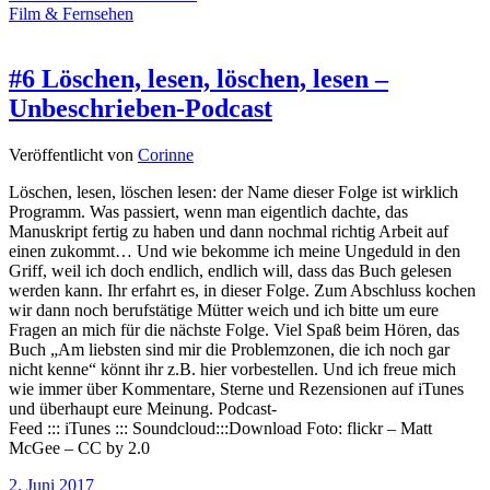
Film & Fernsehen
#6 Löschen, lesen, löschen, lesen –
Unbeschrieben-Podcast
Veröffentlicht von
Corinne
Löschen, lesen, löschen lesen: der Name dieser Folge ist wirklich
Programm. Was passiert, wenn man eigentlich dachte, das
Manuskript fertig zu haben und dann nochmal richtig Arbeit auf
einen zukommt… Und wie bekomme ich meine Ungeduld in den
Griff, weil ich doch endlich, endlich will, dass das Buch gelesen
werden kann. Ihr erfahrt es, in dieser Folge. Zum Abschluss kochen
wir dann noch berufstätige Mütter weich und ich bitte um eure
Fragen an mich für die nächste Folge. Viel Spaß beim Hören, das
Buch „Am liebsten sind mir die Problemzonen, die ich noch gar
nicht kenne“ könnt ihr z.B. hier vorbestellen. Und ich freue mich
wie immer über Kommentare, Sterne und Rezensionen auf iTunes
und überhaupt eure Meinung. Podcast-
Feed ::: iTunes ::: Soundcloud:::Download Foto: flickr – Matt
McGee – CC by 2.0
2. Juni 2017