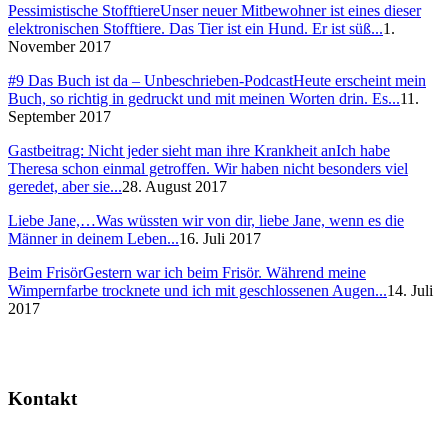
Pessimistische Stofftiere
Unser neuer Mitbewohner ist eines dieser
elektronischen Stofftiere. Das Tier ist ein Hund. Er ist süß...
1.
November 2017
#9 Das Buch ist da – Unbeschrieben-Podcast
Heute erscheint mein
Buch, so richtig in gedruckt und mit meinen Worten drin. Es...
11.
September 2017
Gastbeitrag: Nicht jeder sieht man ihre Krankheit an
Ich habe
Theresa schon einmal getroffen. Wir haben nicht besonders viel
geredet, aber sie...
28. August 2017
Liebe Jane,…
Was wüssten wir von dir, liebe Jane, wenn es die
Männer in deinem Leben...
16. Juli 2017
Beim Frisör
Gestern war ich beim Frisör. Während meine
Wimpernfarbe trocknete und ich mit geschlossenen Augen...
14. Juli
2017
Kontakt