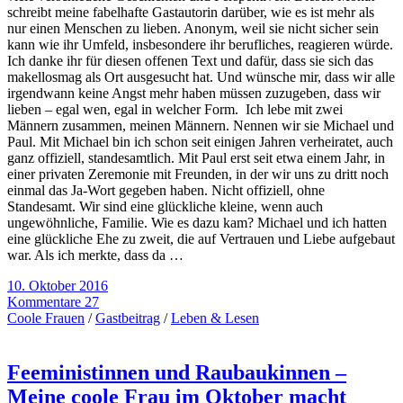
schreibt meine fabelhafte Gastautorin darüber, wie es ist mehr als
nur einen Menschen zu lieben. Anonym, weil sie nicht sicher sein
kann wie ihr Umfeld, insbesondere ihr berufliches, reagieren würde.
Ich danke ihr für diesen offenen Text und dafür, dass sie sich das
makellosmag als Ort ausgesucht hat. Und wünsche mir, dass wir alle
irgendwann keine Angst mehr haben müssen zuzugeben, dass wir
lieben – egal wen, egal in welcher Form. Ich lebe mit zwei
Männern zusammen, meinen Männern. Nennen wir sie Michael und
Paul. Mit Michael bin ich schon seit einigen Jahren verheiratet, auch
ganz offiziell, standesamtlich. Mit Paul erst seit etwa einem Jahr, in
einer privaten Zeremonie mit Freunden, in der wir uns zu dritt noch
einmal das Ja-Wort gegeben haben. Nicht offiziell, ohne
Standesamt. Wir sind eine glückliche kleine, wenn auch
ungewöhnliche, Familie. Wie es dazu kam? Michael und ich hatten
eine glückliche Ehe zu zweit, die auf Vertrauen und Liebe aufgebaut
war. Als ich merkte, dass da …
10. Oktober 2016
Kommentare 27
Coole Frauen
/
Gastbeitrag
/
Leben & Lesen
Feeministinnen und Raubaukinnen –
Meine coole Frau im Oktober macht