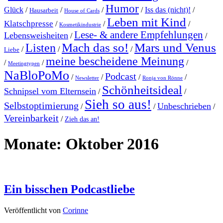
Humor
Glück
/
/
/
/
Iss das (nicht)!
/
Hausarbeit
House of Cards
Leben mit Kind
Klatschpresse
/
/
/
Kosmetikindustrie
Lese- & andere Empfehlungen
Lebensweisheiten
/
/
Mach das so!
Mars und Venus
Listen
/
/
/
Liebe
meine bescheidene Meinung
/
/
/
Meetingtypen
NaBloPoMo
Podcast
/
/
/
/
Newsletter
Ronja von Rönne
Schönheitsideal
Schnipsel vom Elternsein
/
/
Sieh so aus!
Selbstoptimierung
Unbeschrieben
/
/
/
Vereinbarkeit
/
Zieh das an!
Monate:
Oktober 2016
Ein bisschen Podcastliebe
Veröffentlicht von
Corinne