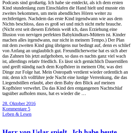
Podcasts sind großartig. Ich habe sie entdeckt, als ich dem ersten
Kind stundenlang zum Einschlafen die Hand hielt und musste ein
zweites bekommen, um mein abendliches Hören weiter zu
rechtfertigen. Nachdem das erste Kind irgendwann wie aus dem
Nichts beschloss, dass es groß sei und mich nicht mehr brauche.
(Nicht erst seit diesem Erlebnis weiß ich, dass Erziehung eine
Illusion von nervigen perfekten Babykindkurs-Müttern ist. Kinder
machen alles irgendwann, nur nicht in meinem Tempo.) Der Plan
mit dem zweiten Kind ging übrigens nur bedingt auf, denn es schlief
von Anfang an unglaublich gut. Freundlicherweise hat es sich aber
das Zahnen bis jetzt aufgehoben, so dass es nachts ganz viel wach
ist, allerdings relativ friedlich. Es lässt sich gemächlich Dauerstillen
und greift ständig nach dem Kopfhörer in meinem Ohr, was drei
Dinge zur Folge hat. Mein Osteopath verdient wieder ordentlich an
mir, denn ich vollführe jede Nacht eine lustige Verrenkung, die das
Liegendstillen erlaubt, aber dem Baby den Blick auf meinen
Kopfhörer verwehrt. Da das Kind den entgangenen Nachtschlaf
tagsüber aufholen muss, hat es wieder die …
28. Oktober 2016
Kommentare 5
Leben & Lesen
Herr von Uslar spielt „Ich habe heute