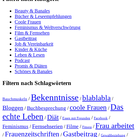
Beauty & Banales
Bücher & Leseempfehlungen
Coole Frauen
Feminismus & Weltverschwörung
Film & Fernsehen
Gastbeitrag
Job & Vereinbarkeit
Kinder & Küche
Leben & Lesen
Podcast
Promis & Diäten
Schönes & Banales
Filtern nach Schlagwörtern
Bekenntnisse
blablabla
/
/
/
Bauchmuskeln
Das
coole Frauen
Bloggen
Buchbesprechung
/
/
/
echte Leben
Diät
/
/
/
/
Essen mit Freunden
Facebook
Frau arbeitet
Fernsehserien
Feminismus
Filme
/
/
/
/
Fitness
Gastbeitrag
Frauenzeitschriften
/
/
/
/
Gewaltbeziehung