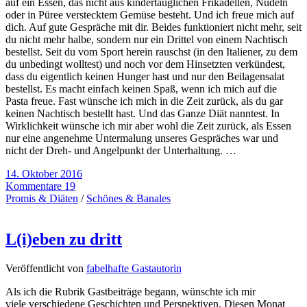
auf ein Essen, das nicht aus kindertauglichen Frikadellen, Nudeln
oder in Püree verstecktem Gemüse besteht. Und ich freue mich auf
dich. Auf gute Gespräche mit dir. Beides funktioniert nicht mehr, seit
du nicht mehr halbe, sondern nur ein Drittel von einem Nachtisch
bestellst. Seit du vom Sport herein rauschst (in den Italiener, zu dem
du unbedingt wolltest) und noch vor dem Hinsetzten verkündest,
dass du eigentlich keinen Hunger hast und nur den Beilagensalat
bestellst. Es macht einfach keinen Spaß, wenn ich mich auf die
Pasta freue. Fast wünsche ich mich in die Zeit zurück, als du gar
keinen Nachtisch bestellt hast. Und das Ganze Diät nanntest. In
Wirklichkeit wünsche ich mir aber wohl die Zeit zurück, als Essen
nur eine angenehme Untermalung unseres Gespräches war und
nicht der Dreh- und Angelpunkt der Unterhaltung. …
14. Oktober 2016
Kommentare 19
Promis & Diäten
/
Schönes & Banales
L(i)eben zu dritt
Veröffentlicht von
fabelhafte Gastautorin
Als ich die Rubrik Gastbeiträge begann, wünschte ich mir
viele verschiedene Geschichten und Perspektiven. Diesen Monat