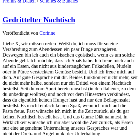
Promis & Diäten
/
Schönes & Banales
Gedrittelter Nachtisch
Veröffentlicht von
Corinne
Liebe X, wir müssen reden. Weißt du, ich muss für so eine
Verabredung zum Abendessen ein paar Dinge arrangieren.
Deswegen bin ich auch ein bisschen egoistisch, wenn es um solche
Abende geht. Ich möchte, dass ich Spaß habe. Ich freue mich auch
auf ein Essen, das nicht aus kindertauglichen Frikadellen, Nudeln
oder in Püree verstecktem Gemüse besteht. Und ich freue mich auf
dich. Auf gute Gespräche mit dir. Beides funktioniert nicht mehr, seit
du nicht mehr halbe, sondern nur ein Drittel von einem Nachtisch
bestellst. Seit du vom Sport herein rauschst (in den Italiener, zu dem
du unbedingt wolltest) und noch vor dem Hinsetzten verkündest,
dass du eigentlich keinen Hunger hast und nur den Beilagensalat
bestellst. Es macht einfach keinen Spaß, wenn ich mich auf die
Pasta freue. Fast wünsche ich mich in die Zeit zurück, als du gar
keinen Nachtisch bestellt hast. Und das Ganze Diät nanntest. In
Wirklichkeit wünsche ich mir aber wohl die Zeit zurück, als Essen
nur eine angenehme Untermalung unseres Gespräches war und
nicht der Dreh- und Angelpunkt der Unterhaltung. …