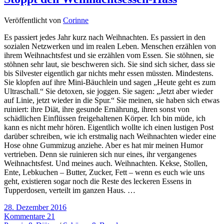
Veröffentlicht von
Corinne
Es passiert jedes Jahr kurz nach Weihnachten. Es passiert in den
sozialen Netzwerken und im realen Leben. Menschen erzählen von
ihrem Weihnachtsfest und sie erzählen vom Essen. Sie stöhnen, sie
stöhnen sehr laut, sie beschweren sich. Sie sind sich sicher, dass sie
bis Silvester eigentlich gar nichts mehr essen müssten. Mindestens.
Sie klopfen auf ihre Mini-Bäuchlein und sagen „Heute geht es zum
Ultraschall.“ Sie detoxen, sie joggen. Sie sagen: „Jetzt aber wieder
auf Linie, jetzt wieder in die Spur.“ Sie meinen, sie haben sich etwas
ruiniert: ihre Diät, ihre gesunde Ernährung, ihren sonst von
schädlichen Einflüssen freigehaltenen Körper. Ich bin müde, ich
kann es nicht mehr hören. Eigentlich wollte ich einen lustigen Post
darüber schreiben, wie ich erstmalig nach Weihnachten wieder eine
Hose ohne Gummizug anziehe. Aber es hat mir meinen Humor
vertrieben. Denn sie ruinieren sich nur eines, ihr vergangenes
Weihnachtsfest. Und meines auch. Weihnachten. Kekse, Stollen,
Ente, Lebkuchen – Butter, Zucker, Fett – wenn es euch wie uns
geht, existieren sogar noch die Reste des leckeren Essens in
Tupperdosen, verteilt im ganzen Haus. …
28. Dezember 2016
Kommentare 21