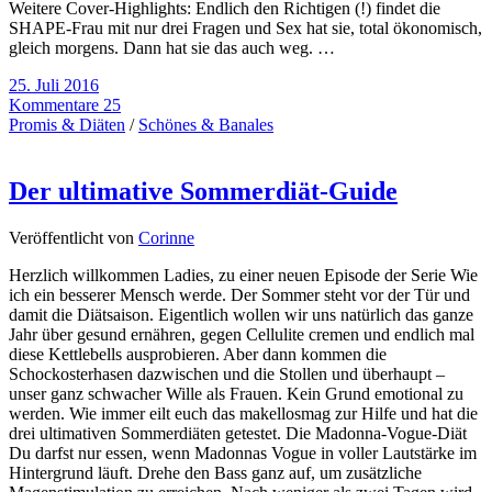
Weitere Cover-Highlights: Endlich den Richtigen (!) findet die
SHAPE-Frau mit nur drei Fragen und Sex hat sie, total ökonomisch,
gleich morgens. Dann hat sie das auch weg. …
25. Juli 2016
Kommentare 25
Promis & Diäten
/
Schönes & Banales
Der ultimative Sommerdiät-Guide
Veröffentlicht von
Corinne
Herzlich willkommen Ladies, zu einer neuen Episode der Serie Wie
ich ein besserer Mensch werde. Der Sommer steht vor der Tür und
damit die Diätsaison. Eigentlich wollen wir uns natürlich das ganze
Jahr über gesund ernähren, gegen Cellulite cremen und endlich mal
diese Kettlebells ausprobieren. Aber dann kommen die
Schockosterhasen dazwischen und die Stollen und überhaupt –
unser ganz schwacher Wille als Frauen. Kein Grund emotional zu
werden. Wie immer eilt euch das makellosmag zur Hilfe und hat die
drei ultimativen Sommerdiäten getestet. Die Madonna-Vogue-Diät
Du darfst nur essen, wenn Madonnas Vogue in voller Lautstärke im
Hintergrund läuft. Drehe den Bass ganz auf, um zusätzliche