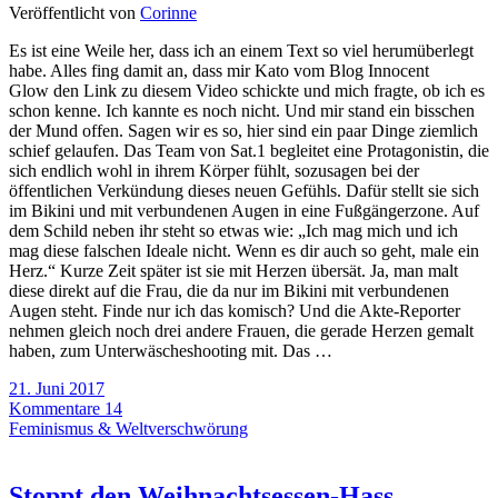
Veröffentlicht von
Corinne
Es ist eine Weile her, dass ich an einem Text so viel herumüberlegt
habe. Alles fing damit an, dass mir Kato vom Blog Innocent
Glow den Link zu diesem Video schickte und mich fragte, ob ich es
schon kenne. Ich kannte es noch nicht. Und mir stand ein bisschen
der Mund offen. Sagen wir es so, hier sind ein paar Dinge ziemlich
schief gelaufen. Das Team von Sat.1 begleitet eine Protagonistin, die
sich endlich wohl in ihrem Körper fühlt, sozusagen bei der
öffentlichen Verkündung dieses neuen Gefühls. Dafür stellt sie sich
im Bikini und mit verbundenen Augen in eine Fußgängerzone. Auf
dem Schild neben ihr steht so etwas wie: „Ich mag mich und ich
mag diese falschen Ideale nicht. Wenn es dir auch so geht, male ein
Herz.“ Kurze Zeit später ist sie mit Herzen übersät. Ja, man malt
diese direkt auf die Frau, die da nur im Bikini mit verbundenen
Augen steht. Finde nur ich das komisch? Und die Akte-Reporter
nehmen gleich noch drei andere Frauen, die gerade Herzen gemalt
haben, zum Unterwäscheshooting mit. Das …
21. Juni 2017
Kommentare 14
Feminismus & Weltverschwörung
Stoppt den Weihnachtsessen-Hass