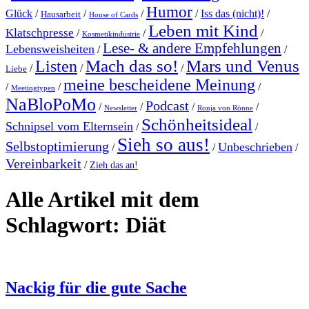
Humor
Glück
/
/
/
/
Iss das (nicht)!
/
Hausarbeit
House of Cards
Leben mit Kind
Klatschpresse
/
/
/
Kosmetikindustrie
Lese- & andere Empfehlungen
Lebensweisheiten
/
/
Mach das so!
Mars und Venus
Listen
/
/
/
Liebe
meine bescheidene Meinung
/
/
/
Meetingtypen
NaBloPoMo
Podcast
/
/
/
/
Newsletter
Ronja von Rönne
Schönheitsideal
Schnipsel vom Elternsein
/
/
Sieh so aus!
Selbstoptimierung
Unbeschrieben
/
/
/
Vereinbarkeit
/
Zieh das an!
Alle Artikel mit dem
Schlagwort:
Diät
Nackig für die gute Sache