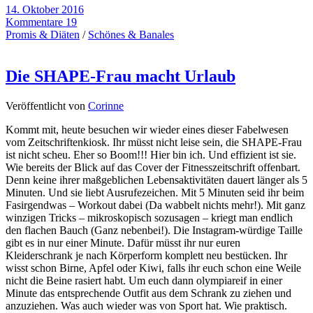
14. Oktober 2016
Kommentare 19
Promis & Diäten
/
Schönes & Banales
Die SHAPE-Frau macht Urlaub
Veröffentlicht von
Corinne
Kommt mit, heute besuchen wir wieder eines dieser Fabelwesen
vom Zeitschriftenkiosk. Ihr müsst nicht leise sein, die SHAPE-Frau
ist nicht scheu. Eher so Boom!!! Hier bin ich. Und effizient ist sie.
Wie bereits der Blick auf das Cover der Fitnesszeitschrift offenbart.
Denn keine ihrer maßgeblichen Lebensaktivitäten dauert länger als 5
Minuten. Und sie liebt Ausrufezeichen. Mit 5 Minuten seid ihr beim
Fasirgendwas – Workout dabei (Da wabbelt nichts mehr!). Mit ganz
winzigen Tricks – mikroskopisch sozusagen – kriegt man endlich
den flachen Bauch (Ganz nebenbei!). Die Instagram-würdige Taille
gibt es in nur einer Minute. Dafür müsst ihr nur euren
Kleiderschrank je nach Körperform komplett neu bestücken. Ihr
wisst schon Birne, Apfel oder Kiwi, falls ihr euch schon eine Weile
nicht die Beine rasiert habt. Um euch dann olympiareif in einer
Minute das entsprechende Outfit aus dem Schrank zu ziehen und
anzuziehen. Was auch wieder was von Sport hat. Wie praktisch.