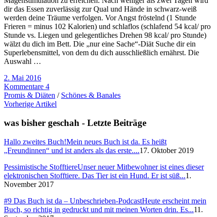
Magenstimulation zu erreichen. Nach weniger als zwei Tagen wird
dir das Essen zuverlässig zur Qual und Hände in schwarz-weiß
werden deine Träume verfolgen. Vor Angst fröstelnd (1 Stunde
Frieren = minus 102 Kalorien) und schlaflos (schlafend 54 kcal/ pro
Stunde vs. Liegen und gelegentliches Drehen 98 kcal/ pro Stunde)
wälzt du dich im Bett. Die „nur eine Sache“-Diät Suche dir ein
Superlebensmittel, von dem du dich ausschließlich ernährst. Die
Auswahl …
2. Mai 2016
Kommentare 4
Promis & Diäten
/
Schönes & Banales
Vorherige Artikel
was bisher geschah - Letzte Beiträge
Hallo zweites Buch!
Mein neues Buch ist da. Es heißt
„Freundinnen“ und ist anders als das erste....
17. Oktober 2019
Pessimistische Stofftiere
Unser neuer Mitbewohner ist eines dieser
elektronischen Stofftiere. Das Tier ist ein Hund. Er ist süß...
1.
November 2017
#9 Das Buch ist da – Unbeschrieben-Podcast
Heute erscheint mein
Buch, so richtig in gedruckt und mit meinen Worten drin. Es...
11.