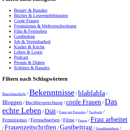
Beauty & Banales
Bücher & Leseempfehlungen
Coole Frauen
Feminismus & Weltverschwörung
Film & Fernsehen
Gastbeitrag
Job & Vereinbarkeit
Kinder & Küche
Leben & Lesen
Podcast
Promis & Diäten
Schönes & Banales
Filtern nach Schlagwörtern
Bekenntnisse
blablabla
/
/
/
Bauchmuskeln
Das
coole Frauen
Bloggen
Buchbesprechung
/
/
/
echte Leben
Diät
/
/
/
/
Essen mit Freunden
Facebook
Frau arbeitet
Fernsehserien
Feminismus
Filme
/
/
/
/
Fitness
Gastbeitrag
Frauenzeitschriften
/
/
/
/
Gewaltbeziehung