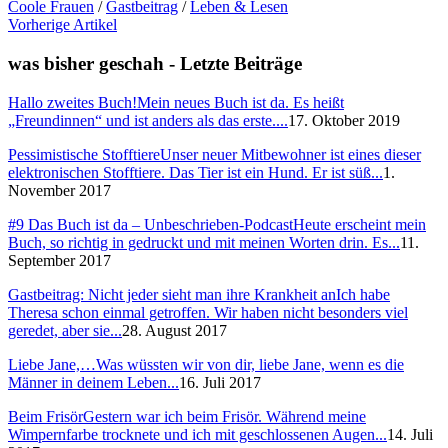
Coole Frauen
/
Gastbeitrag
/
Leben & Lesen
Vorherige Artikel
was bisher geschah - Letzte Beiträge
Hallo zweites Buch!
Mein neues Buch ist da. Es heißt
„Freundinnen“ und ist anders als das erste....
17. Oktober 2019
Pessimistische Stofftiere
Unser neuer Mitbewohner ist eines dieser
elektronischen Stofftiere. Das Tier ist ein Hund. Er ist süß...
1.
November 2017
#9 Das Buch ist da – Unbeschrieben-Podcast
Heute erscheint mein
Buch, so richtig in gedruckt und mit meinen Worten drin. Es...
11.
September 2017
Gastbeitrag: Nicht jeder sieht man ihre Krankheit an
Ich habe
Theresa schon einmal getroffen. Wir haben nicht besonders viel
geredet, aber sie...
28. August 2017
Liebe Jane,…
Was wüssten wir von dir, liebe Jane, wenn es die
Männer in deinem Leben...
16. Juli 2017
Beim Frisör
Gestern war ich beim Frisör. Während meine
Wimpernfarbe trocknete und ich mit geschlossenen Augen...
14. Juli