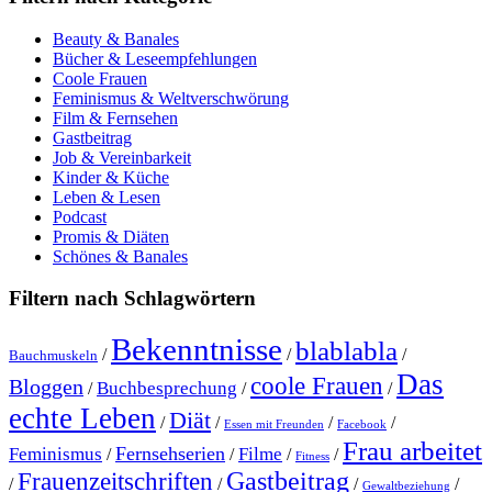
Beauty & Banales
Bücher & Leseempfehlungen
Coole Frauen
Feminismus & Weltverschwörung
Film & Fernsehen
Gastbeitrag
Job & Vereinbarkeit
Kinder & Küche
Leben & Lesen
Podcast
Promis & Diäten
Schönes & Banales
Filtern nach Schlagwörtern
Bekenntnisse
blablabla
/
/
/
Bauchmuskeln
Das
coole Frauen
Bloggen
Buchbesprechung
/
/
/
echte Leben
Diät
/
/
/
/
Essen mit Freunden
Facebook
Frau arbeitet
Fernsehserien
Feminismus
Filme
/
/
/
/
Fitness
Gastbeitrag
Frauenzeitschriften
/
/
/
/
Gewaltbeziehung