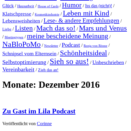
Humor
Glück
/
/
/
/
Iss das (nicht)!
/
Hausarbeit
House of Cards
Leben mit Kind
Klatschpresse
/
/
/
Kosmetikindustrie
Lese- & andere Empfehlungen
Lebensweisheiten
/
/
Mach das so!
Mars und Venus
Listen
/
/
/
Liebe
meine bescheidene Meinung
/
/
/
Meetingtypen
NaBloPoMo
Podcast
/
/
/
/
Newsletter
Ronja von Rönne
Schönheitsideal
Schnipsel vom Elternsein
/
/
Sieh so aus!
Selbstoptimierung
Unbeschrieben
/
/
/
Vereinbarkeit
/
Zieh das an!
Monate:
Dezember 2016
Zu Gast im Lila Podcast
Veröffentlicht von
Corinne