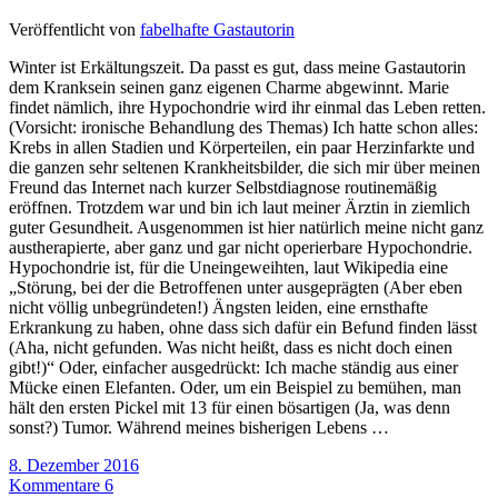
Veröffentlicht von
fabelhafte Gastautorin
Winter ist Erkältungszeit. Da passt es gut, dass meine Gastautorin
dem Kranksein seinen ganz eigenen Charme abgewinnt. Marie
findet nämlich, ihre Hypochondrie wird ihr einmal das Leben retten.
(Vorsicht: ironische Behandlung des Themas) Ich hatte schon alles:
Krebs in allen Stadien und Körperteilen, ein paar Herzinfarkte und
die ganzen sehr seltenen Krankheitsbilder, die sich mir über meinen
Freund das Internet nach kurzer Selbstdiagnose routinemäßig
eröffnen. Trotzdem war und bin ich laut meiner Ärztin in ziemlich
guter Gesundheit. Ausgenommen ist hier natürlich meine nicht ganz
austherapierte, aber ganz und gar nicht operierbare Hypochondrie.
Hypochondrie ist, für die Uneingeweihten, laut Wikipedia eine
„Störung, bei der die Betroffenen unter ausgeprägten (Aber eben
nicht völlig unbegründeten!) Ängsten leiden, eine ernsthafte
Erkrankung zu haben, ohne dass sich dafür ein Befund finden lässt
(Aha, nicht gefunden. Was nicht heißt, dass es nicht doch einen
gibt!)“ Oder, einfacher ausgedrückt: Ich mache ständig aus einer
Mücke einen Elefanten. Oder, um ein Beispiel zu bemühen, man
hält den ersten Pickel mit 13 für einen bösartigen (Ja, was denn
sonst?) Tumor. Während meines bisherigen Lebens …
8. Dezember 2016
Kommentare 6