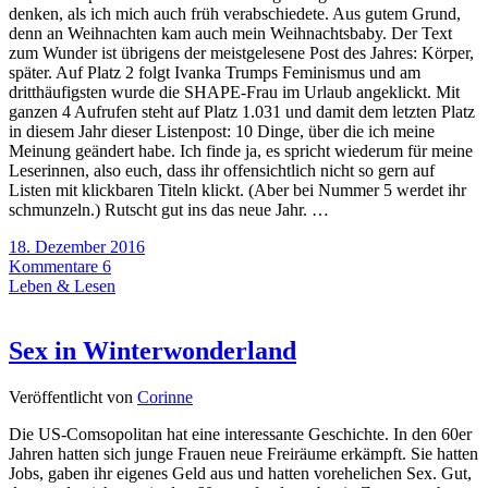
denken, als ich mich auch früh verabschiedete. Aus gutem Grund,
denn an Weihnachten kam auch mein Weihnachtsbaby. Der Text
zum Wunder ist übrigens der meistgelesene Post des Jahres: Körper,
später. Auf Platz 2 folgt Ivanka Trumps Feminismus und am
dritthäufigsten wurde die SHAPE-Frau im Urlaub angeklickt. Mit
ganzen 4 Aufrufen steht auf Platz 1.031 und damit dem letzten Platz
in diesem Jahr dieser Listenpost: 10 Dinge, über die ich meine
Meinung geändert habe. Ich finde ja, es spricht wiederum für meine
Leserinnen, also euch, dass ihr offensichtlich nicht so gern auf
Listen mit klickbaren Titeln klickt. (Aber bei Nummer 5 werdet ihr
schmunzeln.) Rutscht gut ins das neue Jahr. …
18. Dezember 2016
Kommentare 6
Leben & Lesen
Sex in Winterwonderland
Veröffentlicht von
Corinne
Die US-Comsopolitan hat eine interessante Geschichte. In den 60er
Jahren hatten sich junge Frauen neue Freiräume erkämpft. Sie hatten
Jobs, gaben ihr eigenes Geld aus und hatten vorehelichen Sex. Gut,