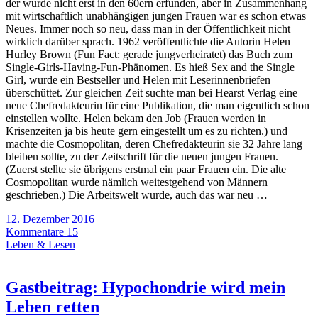
der wurde nicht erst in den 60ern erfunden, aber in Zusammenhang
mit wirtschaftlich unabhängigen jungen Frauen war es schon etwas
Neues. Immer noch so neu, dass man in der Öffentlichkeit nicht
wirklich darüber sprach. 1962 veröffentlichte die Autorin Helen
Hurley Brown (Fun Fact: gerade jungverheiratet) das Buch zum
Single-Girls-Having-Fun-Phänomen. Es hieß Sex and the Single
Girl, wurde ein Bestseller und Helen mit Leserinnenbriefen
überschüttet. Zur gleichen Zeit suchte man bei Hearst Verlag eine
neue Chefredakteurin für eine Publikation, die man eigentlich schon
einstellen wollte. Helen bekam den Job (Frauen werden in
Krisenzeiten ja bis heute gern eingestellt um es zu richten.) und
machte die Cosmopolitan, deren Chefredakteurin sie 32 Jahre lang
bleiben sollte, zu der Zeitschrift für die neuen jungen Frauen.
(Zuerst stellte sie übrigens erstmal ein paar Frauen ein. Die alte
Cosmopolitan wurde nämlich weitestgehend von Männern
geschrieben.) Die Arbeitswelt wurde, auch das war neu …
12. Dezember 2016
Kommentare 15
Leben & Lesen
Gastbeitrag: Hypochondrie wird mein
Leben retten