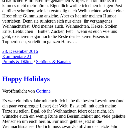
schädlichen Einflüssen freigehaltenen Körper. Ich bin müde, ich
kann es nicht mehr hören. Eigentlich wollte ich einen lustigen Post
darüber schreiben, wie ich erstmalig nach Weihnachten wieder eine
Hose ohne Gummizug anziehe. Aber es hat mir meinen Humor
vertrieben. Denn sie ruinieren sich nur eines, ihr vergangenes
Weihnachtsfest. Und meines auch. Weihnachten. Kekse, Stollen,
Ente, Lebkuchen – Butter, Zucker, Fett – wenn es euch wie uns
geht, existieren sogar noch die Reste des leckeren Essens in
Tupperdosen, verteilt im ganzen Haus. …
28. Dezember 2016
Kommentare 21
Promis & Diäten
/
Schönes & Banales
Happy Holidays
Veröffentlicht von
Corinne
Es war ein tolles Jahr mit euch. Ich habe die besten Leserinnen (und
ein paar versprengte Leser) der Welt. Es ist toll, mit euch meine
Texte zu teilen. Egal, ob ihr Weihnachten feiert oder nicht, ich
wünsche euch ein wenig Ruhe und Besinnlichkeit und viele geliebte
Menschen um euch herum. Für mich geht es jetzt in die
Weihnachtspause. Und ich muss zwangsläufig an das letzte Jahr