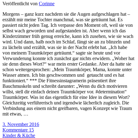
Veröffentlicht von
Corinne
Morgens – ganz kurz nachdem sie die Augen aufgeschlagen hat –
erzählt mir meine Tochter manchmal, was sie geträumt hat. Es
passiert nicht jeden Tag. Ich verpasse den Moment oft, weil sie von
selbst wach geworden und aufgestanden ist. Aber wenn ich das
Kinderzimmer früh genug erreiche, kann ich zusehen, wie sie wach
wird. Und dann, halb noch im Schlaf, fängt sie an zu blinzeln und
zu lächeln und erzählt, was sie in der Nacht erlebt hat. „Ich habe
von meinem Traumkörper geträumt.“ sagte sie heute und vor
Verwunderung konnte ich zunächst gar nichts erwidern. „Woher hat
sie denn dieses Wort?“ war mein erster Gedanke. Aber da hatte sie
schon weitergesprochen: „Mein Traumkörper, Mama, konnte unter
Wasser atmen. Ich bin geschwommen und getaucht und es hat
funktioniert.“ *** Die Fitnessinstagramerin präsentiert ihre
Bauchmuskeln und schreibt darunter: „Wenn du dich motivieren
willst, stell dir einfach deinen Traumkörper vor. #determination“
Traumkörper. Was ist das eigentlich für eine Idee in diesem Wort?
Gleichzeitig verführerisch und irgendwie lächerlich zugleich. Die
Verbindung aus einem nicht greifbaren, vagen Konzept wie Traum
mit etwas, …
3. November 2016
Kommentare 15
Kinder & Küche