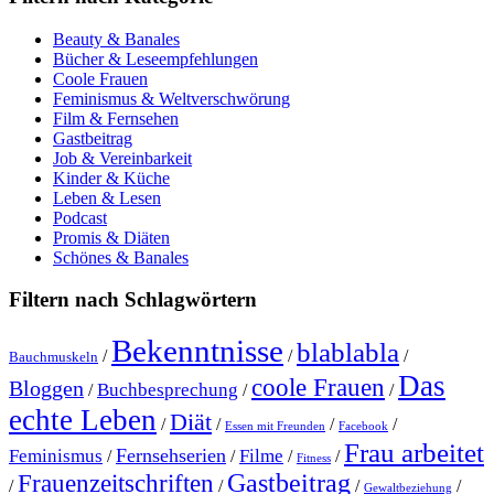
Beauty & Banales
Bücher & Leseempfehlungen
Coole Frauen
Feminismus & Weltverschwörung
Film & Fernsehen
Gastbeitrag
Job & Vereinbarkeit
Kinder & Küche
Leben & Lesen
Podcast
Promis & Diäten
Schönes & Banales
Filtern nach Schlagwörtern
Bekenntnisse
blablabla
/
/
/
Bauchmuskeln
Das
coole Frauen
Bloggen
Buchbesprechung
/
/
/
echte Leben
Diät
/
/
/
/
Essen mit Freunden
Facebook
Frau arbeitet
Fernsehserien
Feminismus
Filme
/
/
/
/
Fitness
Gastbeitrag
Frauenzeitschriften
/
/
/
/
Gewaltbeziehung