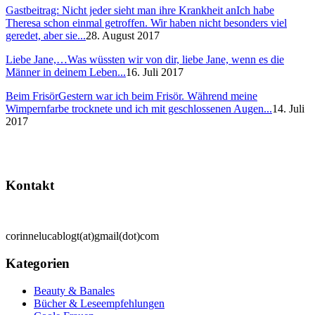
Gastbeitrag: Nicht jeder sieht man ihre Krankheit an
Ich habe
Theresa schon einmal getroffen. Wir haben nicht besonders viel
geredet, aber sie...
28. August 2017
Liebe Jane,…
Was wüssten wir von dir, liebe Jane, wenn es die
Männer in deinem Leben...
16. Juli 2017
Beim Frisör
Gestern war ich beim Frisör. Während meine
Wimpernfarbe trocknete und ich mit geschlossenen Augen...
14. Juli
2017
Kontakt
corinnelucablogt(at)gmail(dot)com
Kategorien
Beauty & Banales
Bücher & Leseempfehlungen