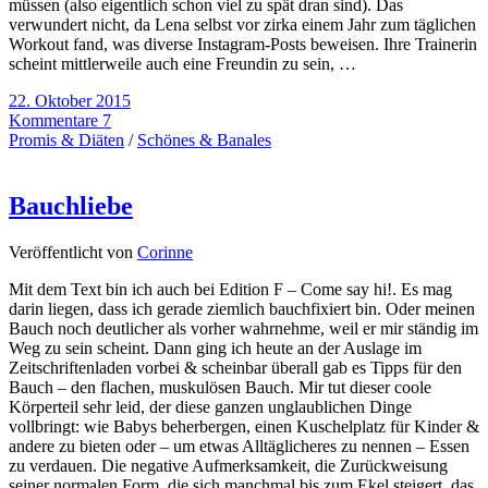
müssen (also eigentlich schon viel zu spät dran sind). Das
verwundert nicht, da Lena selbst vor zirka einem Jahr zum täglichen
Workout fand, was diverse Instagram-Posts beweisen. Ihre Trainerin
scheint mittlerweile auch eine Freundin zu sein, …
22. Oktober 2015
Kommentare 7
Promis & Diäten
/
Schönes & Banales
Bauchliebe
Veröffentlicht von
Corinne
Mit dem Text bin ich auch bei Edition F – Come say hi!. Es mag
darin liegen, dass ich gerade ziemlich bauchfixiert bin. Oder meinen
Bauch noch deutlicher als vorher wahrnehme, weil er mir ständig im
Weg zu sein scheint. Dann ging ich heute an der Auslage im
Zeitschriftenladen vorbei & scheinbar überall gab es Tipps für den
Bauch – den flachen, muskulösen Bauch. Mir tut dieser coole
Körperteil sehr leid, der diese ganzen unglaublichen Dinge
vollbringt: wie Babys beherbergen, einen Kuschelplatz für Kinder &
andere zu bieten oder – um etwas Alltäglicheres zu nennen – Essen
zu verdauen. Die negative Aufmerksamkeit, die Zurückweisung
seiner normalen Form, die sich manchmal bis zum Ekel steigert, das