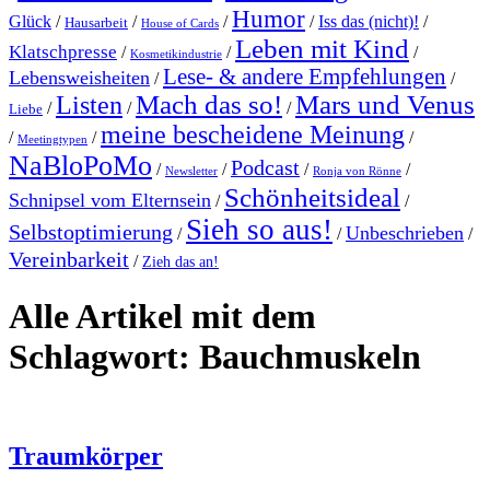
Humor
Glück
/
/
/
/
Iss das (nicht)!
/
Hausarbeit
House of Cards
Leben mit Kind
Klatschpresse
/
/
/
Kosmetikindustrie
Lese- & andere Empfehlungen
Lebensweisheiten
/
/
Mach das so!
Mars und Venus
Listen
/
/
/
Liebe
meine bescheidene Meinung
/
/
/
Meetingtypen
NaBloPoMo
Podcast
/
/
/
/
Newsletter
Ronja von Rönne
Schönheitsideal
Schnipsel vom Elternsein
/
/
Sieh so aus!
Selbstoptimierung
Unbeschrieben
/
/
/
Vereinbarkeit
/
Zieh das an!
Alle Artikel mit dem
Schlagwort:
Bauchmuskeln
Traumkörper