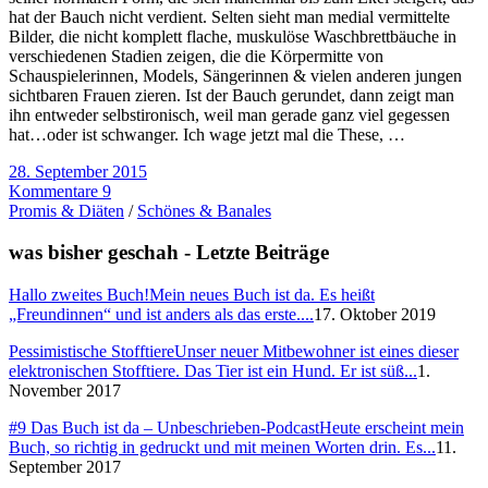
hat der Bauch nicht verdient. Selten sieht man medial vermittelte
Bilder, die nicht komplett flache, muskulöse Waschbrettbäuche in
verschiedenen Stadien zeigen, die die Körpermitte von
Schauspielerinnen, Models, Sängerinnen & vielen anderen jungen
sichtbaren Frauen zieren. Ist der Bauch gerundet, dann zeigt man
ihn entweder selbstironisch, weil man gerade ganz viel gegessen
hat…oder ist schwanger. Ich wage jetzt mal die These, …
28. September 2015
Kommentare 9
Promis & Diäten
/
Schönes & Banales
was bisher geschah - Letzte Beiträge
Hallo zweites Buch!
Mein neues Buch ist da. Es heißt
„Freundinnen“ und ist anders als das erste....
17. Oktober 2019
Pessimistische Stofftiere
Unser neuer Mitbewohner ist eines dieser
elektronischen Stofftiere. Das Tier ist ein Hund. Er ist süß...
1.
November 2017
#9 Das Buch ist da – Unbeschrieben-Podcast
Heute erscheint mein
Buch, so richtig in gedruckt und mit meinen Worten drin. Es...
11.
September 2017