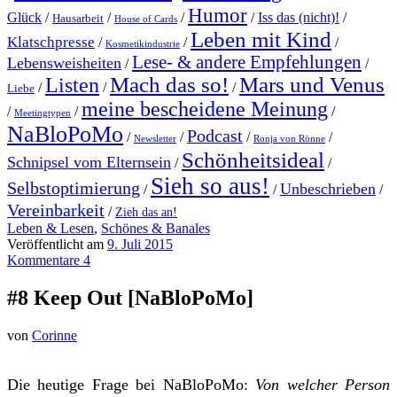
Humor
Glück
/
/
/
/
Iss das (nicht)!
/
Hausarbeit
House of Cards
Leben mit Kind
Klatschpresse
/
/
/
Kosmetikindustrie
Lese- & andere Empfehlungen
Lebensweisheiten
/
/
Mach das so!
Mars und Venus
Listen
/
/
/
Liebe
meine bescheidene Meinung
/
/
/
Meetingtypen
NaBloPoMo
Podcast
/
/
/
/
Newsletter
Ronja von Rönne
Schönheitsideal
Schnipsel vom Elternsein
/
/
Sieh so aus!
Selbstoptimierung
Unbeschrieben
/
/
/
Vereinbarkeit
/
Zieh das an!
Leben & Lesen
,
Schönes & Banales
Veröffentlicht am
9. Juli 2015
Kommentare 4
#8 Keep Out [NaBloPoMo]
von
Corinne
Die heutige Frage bei NaBloPoMo:
Von welcher Person