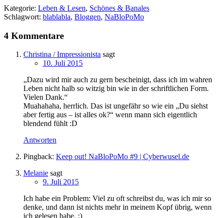
Kategorie:
Leben & Lesen
,
Schönes & Banales
Schlagwort:
blablabla
,
Bloggen
,
NaBloPoMo
4 Kommentare
Christina / Impressionista
sagt
10. Juli 2015
„Dazu wird mir auch zu gern bescheinigt, dass ich im wahren
Leben nicht halb so witzig bin wie in der schriftlichen Form.
Vielen Dank.“
Muahahaha, herrlich. Das ist ungefähr so wie ein „Du siehst
aber fertig aus – ist alles ok?“ wenn mann sich eigentlich
blendend fühlt :D
Antworten
Pingback:
Keep out! NaBloPoMo #9 | Cyberwusel.de
Melanie
sagt
9. Juli 2015
Ich habe ein Problem: Viel zu oft schreibst du, was ich mir so
denke, und dann ist nichts mehr in meinem Kopf übrig, wenn
ich gelesen habe. ;)