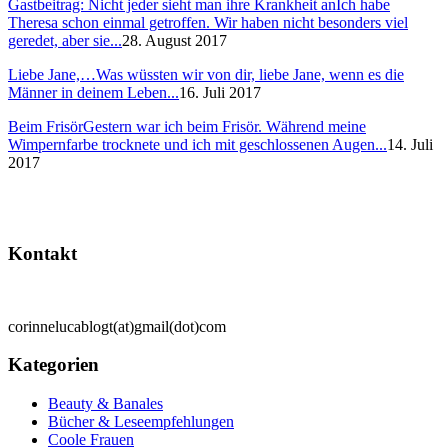
Gastbeitrag: Nicht jeder sieht man ihre Krankheit an
Ich habe
Theresa schon einmal getroffen. Wir haben nicht besonders viel
geredet, aber sie...
28. August 2017
Liebe Jane,…
Was wüssten wir von dir, liebe Jane, wenn es die
Männer in deinem Leben...
16. Juli 2017
Beim Frisör
Gestern war ich beim Frisör. Während meine
Wimpernfarbe trocknete und ich mit geschlossenen Augen...
14. Juli
2017
Kontakt
corinnelucablogt(at)gmail(dot)com
Kategorien
Beauty & Banales
Bücher & Leseempfehlungen
Coole Frauen