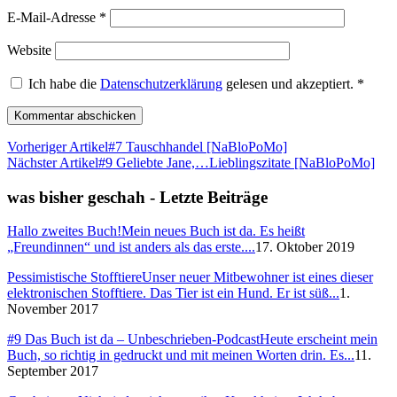
E-Mail-Adresse
*
Website
Ich habe die
Datenschutzerklärung
gelesen und akzeptiert.
*
Vorheriger Artikel
#7 Tauschhandel [NaBloPoMo]
Nächster Artikel
#9 Geliebte Jane,…Lieblingszitate [NaBloPoMo]
was bisher geschah - Letzte Beiträge
Hallo zweites Buch!
Mein neues Buch ist da. Es heißt
„Freundinnen“ und ist anders als das erste....
17. Oktober 2019
Pessimistische Stofftiere
Unser neuer Mitbewohner ist eines dieser
elektronischen Stofftiere. Das Tier ist ein Hund. Er ist süß...
1.
November 2017
#9 Das Buch ist da – Unbeschrieben-Podcast
Heute erscheint mein
Buch, so richtig in gedruckt und mit meinen Worten drin. Es...
11.
September 2017