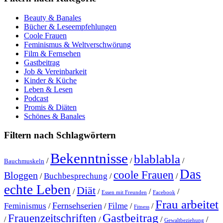
Beauty & Banales
Bücher & Leseempfehlungen
Coole Frauen
Feminismus & Weltverschwörung
Film & Fernsehen
Gastbeitrag
Job & Vereinbarkeit
Kinder & Küche
Leben & Lesen
Podcast
Promis & Diäten
Schönes & Banales
Filtern nach Schlagwörtern
Bekenntnisse
blablabla
/
/
/
Bauchmuskeln
Das
coole Frauen
Bloggen
Buchbesprechung
/
/
/
echte Leben
Diät
/
/
/
/
Essen mit Freunden
Facebook
Frau arbeitet
Fernsehserien
Feminismus
Filme
/
/
/
/
Fitness
Gastbeitrag
Frauenzeitschriften
/
/
/
/
Gewaltbeziehung