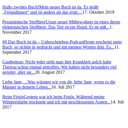
Hallo zweites Buch!
Mein neues Buch ist da. Es heißt
„Freundinnen“ und ist anders als das erste....
17. Oktober 2019
Pessimistische Stofftiere
Unser neuer Mitbewohner ist eines dieser
elektronischen Stofftiere. Das Tier ist ein Hund. Er ist süß...
1.
November 2017
#9 Das Buch ist da – Unbeschrieben-Podcast
Heute erscheint mein
Buch, so richtig in gedruckt und mit meinen Worten drin. Es...
11.
September 2017
Gastbeitrag: Nicht jeder sieht man ihre Krankheit an
Ich habe
Theresa schon einmal getroffen. Wir haben nicht besonders viel
geredet, aber sie...
28. August 2017
Liebe Jane,…
Was wüssten wir von dir, liebe Jane, wenn es die
Männer in deinem Leben...
16. Juli 2017
Beim Frisör
Gestern war ich beim Frisör. Während meine
Wimpernfarbe trocknete und ich mit geschlossenen Augen...
14. Juli
2017