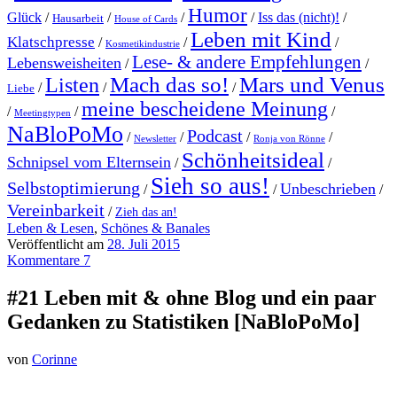
Humor
Glück
/
/
/
/
Iss das (nicht)!
/
Hausarbeit
House of Cards
Leben mit Kind
Klatschpresse
/
/
/
Kosmetikindustrie
Lese- & andere Empfehlungen
Lebensweisheiten
/
/
Mach das so!
Mars und Venus
Listen
/
/
/
Liebe
meine bescheidene Meinung
/
/
/
Meetingtypen
NaBloPoMo
Podcast
/
/
/
/
Newsletter
Ronja von Rönne
Schönheitsideal
Schnipsel vom Elternsein
/
/
Sieh so aus!
Selbstoptimierung
Unbeschrieben
/
/
/
Vereinbarkeit
/
Zieh das an!
Leben & Lesen
,
Schönes & Banales
Veröffentlicht am
28. Juli 2015
Kommentare 7
#21 Leben mit & ohne Blog und ein paar
Gedanken zu Statistiken [NaBloPoMo]
von
Corinne