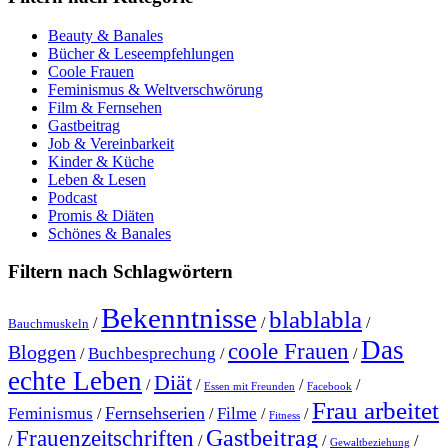
Beauty & Banales
Bücher & Leseempfehlungen
Coole Frauen
Feminismus & Weltverschwörung
Film & Fernsehen
Gastbeitrag
Job & Vereinbarkeit
Kinder & Küche
Leben & Lesen
Podcast
Promis & Diäten
Schönes & Banales
Filtern nach Schlagwörtern
Bekenntnisse
blablabla
/
/
/
Bauchmuskeln
Das
coole Frauen
Bloggen
Buchbesprechung
/
/
/
echte Leben
Diät
/
/
/
/
Essen mit Freunden
Facebook
Frau arbeitet
Fernsehserien
Feminismus
Filme
/
/
/
/
Fitness
Gastbeitrag
Frauenzeitschriften
/
/
/
/
Gewaltbeziehung