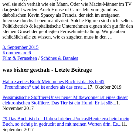
weil sie sich verhält wie ein Mann. Oder wie Macht-Männer im TV
dargestellt werden. Auch House of Cards lebt vom grandios-
diabolischen Kevin Spacey als Francis, der sich im ureigenen
Interesse durchs Leben manövriert. Solche Figuren sind nicht selten.
Politikbetrieb & kapitalistische Unternehmen eignen sich gut für den
kleinen Grusel der gepflegten Fernsehunterhaltung. Wir glauben
schließlich alle zu wissen, wie es zugehen muss in den …
3. September 2015
Kommentare 6
Film & Fernsehen
/
Schönes & Banales
was bisher geschah - Letzte Beiträge
Hallo zweites Buch!
Mein neues Buch ist da. Es heißt
„Freundinnen“ und ist anders als das erste....
17. Oktober 2019
Pessimistische Stofftiere
Unser neuer Mitbewohner ist eines dieser
elektronischen Stofftiere. Das Tier ist ein Hund. Er ist süß...
1.
November 2017
#9 Das Buch ist da – Unbeschrieben-Podcast
Heute erscheint mein
Buch, so richtig in gedruckt und mit meinen Worten drin. Es...
11.
September 2017