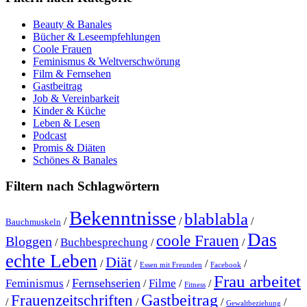
Beauty & Banales
Bücher & Leseempfehlungen
Coole Frauen
Feminismus & Weltverschwörung
Film & Fernsehen
Gastbeitrag
Job & Vereinbarkeit
Kinder & Küche
Leben & Lesen
Podcast
Promis & Diäten
Schönes & Banales
Filtern nach Schlagwörtern
Bekenntnisse
blablabla
/
/
/
Bauchmuskeln
Das
coole Frauen
Bloggen
Buchbesprechung
/
/
/
echte Leben
Diät
/
/
/
/
Essen mit Freunden
Facebook
Frau arbeitet
Fernsehserien
Feminismus
Filme
/
/
/
/
Fitness
Gastbeitrag
Frauenzeitschriften
/
/
/
/
Gewaltbeziehung