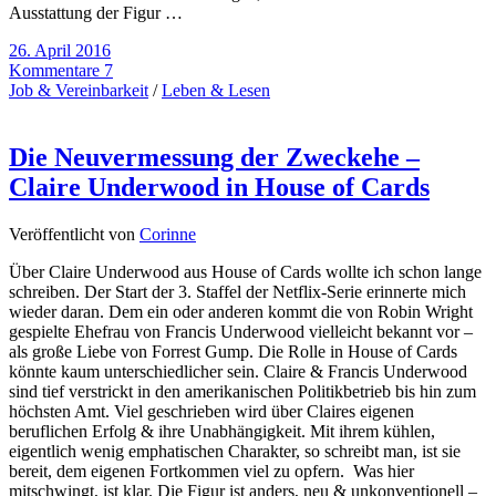
Ausstattung der Figur …
26. April 2016
Kommentare 7
Job & Vereinbarkeit
/
Leben & Lesen
Die Neuvermessung der Zweckehe –
Claire Underwood in House of Cards
Veröffentlicht von
Corinne
Über Claire Underwood aus House of Cards wollte ich schon lange
schreiben. Der Start der 3. Staffel der Netflix-Serie erinnerte mich
wieder daran. Dem ein oder anderen kommt die von Robin Wright
gespielte Ehefrau von Francis Underwood vielleicht bekannt vor –
als große Liebe von Forrest Gump. Die Rolle in House of Cards
könnte kaum unterschiedlicher sein. Claire & Francis Underwood
sind tief verstrickt in den amerikanischen Politikbetrieb bis hin zum
höchsten Amt. Viel geschrieben wird über Claires eigenen
beruflichen Erfolg & ihre Unabhängigkeit. Mit ihrem kühlen,
eigentlich wenig emphatischen Charakter, so schreibt man, ist sie
bereit, dem eigenen Fortkommen viel zu opfern. Was hier
mitschwingt, ist klar. Die Figur ist anders, neu & unkonventionell –