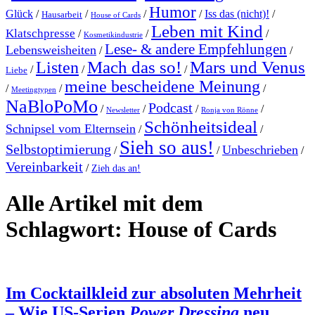
Humor
Glück
/
/
/
/
Iss das (nicht)!
/
Hausarbeit
House of Cards
Leben mit Kind
Klatschpresse
/
/
/
Kosmetikindustrie
Lese- & andere Empfehlungen
Lebensweisheiten
/
/
Mach das so!
Mars und Venus
Listen
/
/
/
Liebe
meine bescheidene Meinung
/
/
/
Meetingtypen
NaBloPoMo
Podcast
/
/
/
/
Newsletter
Ronja von Rönne
Schönheitsideal
Schnipsel vom Elternsein
/
/
Sieh so aus!
Selbstoptimierung
Unbeschrieben
/
/
/
Vereinbarkeit
/
Zieh das an!
Alle Artikel mit dem
Schlagwort:
House of Cards
Im Cocktailkleid zur absoluten Mehrheit
– Wie US-Serien
Power Dressing
neu