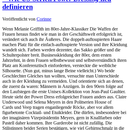
definieren
Veröffentlicht von
Corinne
Wenn Melanie Griffith im 80er-Jahre-Klassiker Die Waffen der
Frauen heraus findet wie man in der Geschäftswelt erfolgreich ist,
verändert sich auch ihr Äußeres. Die doppelt-auftoupierten Haare
machen Platz für die einfach-auftoupierte Version und ihre Kleidung
wandelt sich. Farben werden dezenter, das Sakko größer und die
Schulterpolster breit. Businesskleidung der 80er, dem ersten
Jahrzehnt, in dem Frauen selbstbewusst und selbstverständlich ihren
Platz am Konferenztisch einforderten, versteckte die weibliche
Silhouette. (Nun gut, minus lange Beine vielleicht.) Wo beide
Geschlechter Gleiches tun wollten, versuchte man Unterschiede
auch in der Kleidung zu vermeiden. Und orientierte sich an denen,
die zuerst da waren: Männern in Anzügen. In den 90ern folgte auf
den Laufstegen die erste Unisex-Kollektion von Jean-Paul Gaultier.
Heute sieht der Power Dress erfolgreicher Frauen anders aus. Claire
Underwood und Selena Meyers in den Politserien House of
Cards und Veep tragen enganliegende Röcke, aber vor allem
figurbetonte Cocktail- und Etuikleider. Die dürfen, insbesondere bei
der imaginären Vizepräsidentin Meyers, gern in Knallfarben oder
Pastell daher kommen. Ihre Garderobe ist nicht zufällig. Die
Stilistinnen beider Serien bestätigen, wie viel Gehirnschmalz in die