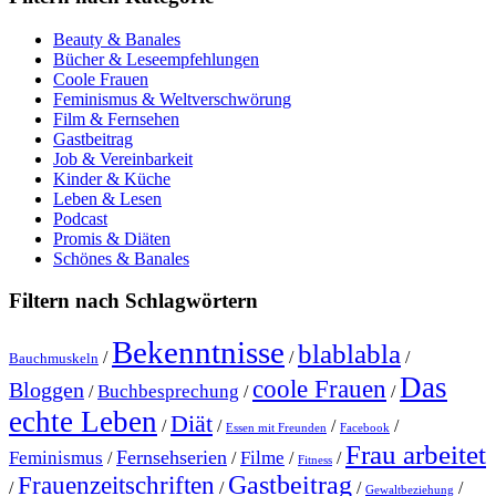
Beauty & Banales
Bücher & Leseempfehlungen
Coole Frauen
Feminismus & Weltverschwörung
Film & Fernsehen
Gastbeitrag
Job & Vereinbarkeit
Kinder & Küche
Leben & Lesen
Podcast
Promis & Diäten
Schönes & Banales
Filtern nach Schlagwörtern
Bekenntnisse
blablabla
/
/
/
Bauchmuskeln
Das
coole Frauen
Bloggen
Buchbesprechung
/
/
/
echte Leben
Diät
/
/
/
/
Essen mit Freunden
Facebook
Frau arbeitet
Fernsehserien
Feminismus
Filme
/
/
/
/
Fitness
Gastbeitrag
Frauenzeitschriften
/
/
/
/
Gewaltbeziehung