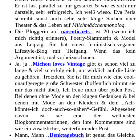
Er ist fast parallel zu mir gestartet & wie es sich mir
darstellt, sehr erfolgreich. Ich weiß wieso. Eva Perla
schreibt sonst auch sehr, sehr kluge Sachen über
Theater & das Leben auf
Milchmädchenmonolog
.
Die Bloggerin auf
narcoticarts
ist 20 (wenn ich
mich richtig erinnere), Poetry-Slammerin & Model
aus Leipzig. Sie hat einen feministisch-veganen
Lifestyle-Blog mit Tiefgang. Wenn das kein
Argument ist, mal vorbeizuschauen.
Ja, ja…
Michou loves Vintage
gibt es schon viel zu
lange & viel zu erfolgreich, um wirklich auf die Liste
zu gehören. Trotzdem. Sie ist für mich wie eine cool-
unaufgeregte große Schwester (hoffentlich nimmt sie
mir das nicht übel)
.
Ich freue mich über jeden Post.
Bei denen ohne Mode an den klugen Gedanken & bei
denen mit Mode an den Kleidern & dem „Ach-
könnte-ich doch-auch-so-nähen“-Gefühl. Abgesehen
davon ist sie eine der weltbesten
Blogkommentatorinnen, den ihre Kommentare sind
wie ein zusätzlicher, weiterführender Post.
Mann, Mann…
Denktagebuch
ist genau das Gleiche.