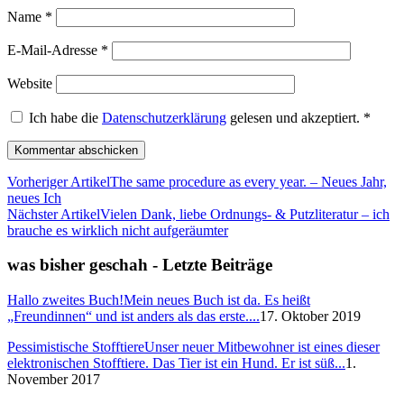
Name
*
E-Mail-Adresse
*
Website
Ich habe die
Datenschutzerklärung
gelesen und akzeptiert.
*
Vorheriger Artikel
The same procedure as every year. – Neues Jahr,
neues Ich
Nächster Artikel
Vielen Dank, liebe Ordnungs- & Putzliteratur – ich
brauche es wirklich nicht aufgeräumter
was bisher geschah - Letzte Beiträge
Hallo zweites Buch!
Mein neues Buch ist da. Es heißt
„Freundinnen“ und ist anders als das erste....
17. Oktober 2019
Pessimistische Stofftiere
Unser neuer Mitbewohner ist eines dieser
elektronischen Stofftiere. Das Tier ist ein Hund. Er ist süß...
1.
November 2017