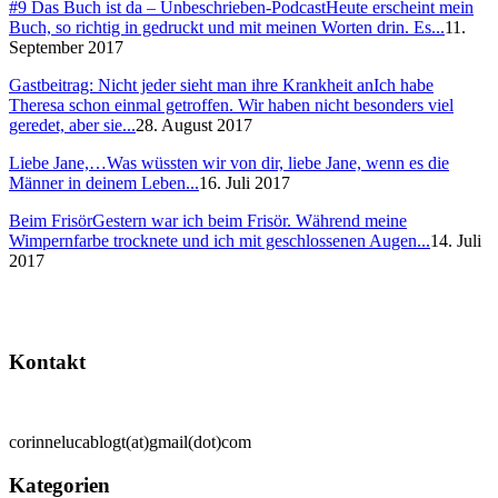
#9 Das Buch ist da – Unbeschrieben-Podcast
Heute erscheint mein
Buch, so richtig in gedruckt und mit meinen Worten drin. Es...
11.
September 2017
Gastbeitrag: Nicht jeder sieht man ihre Krankheit an
Ich habe
Theresa schon einmal getroffen. Wir haben nicht besonders viel
geredet, aber sie...
28. August 2017
Liebe Jane,…
Was wüssten wir von dir, liebe Jane, wenn es die
Männer in deinem Leben...
16. Juli 2017
Beim Frisör
Gestern war ich beim Frisör. Während meine
Wimpernfarbe trocknete und ich mit geschlossenen Augen...
14. Juli
2017
Kontakt
corinnelucablogt(at)gmail(dot)com
Kategorien