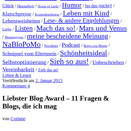
Humor
Glück
/
/
/
/
Iss das (nicht)!
/
Hausarbeit
House of Cards
Leben mit Kind
Klatschpresse
/
/
/
Kosmetikindustrie
Lese- & andere Empfehlungen
Lebensweisheiten
/
/
Mach das so!
Mars und Venus
Listen
/
/
/
Liebe
meine bescheidene Meinung
/
/
/
Meetingtypen
NaBloPoMo
Podcast
/
/
/
/
Newsletter
Ronja von Rönne
Schönheitsideal
Schnipsel vom Elternsein
/
/
Sieh so aus!
Selbstoptimierung
Unbeschrieben
/
/
/
Vereinbarkeit
/
Zieh das an!
Leben & Lesen
Veröffentlicht am
2. Januar 2015
Kommentare 4
Liebster Blog Award – 11 Fragen &
Blogs, die ich mag
von
Corinne