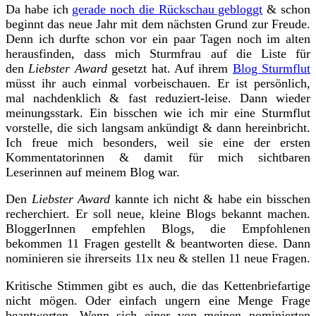
Da habe ich
gerade noch die Rückschau gebloggt
& schon
beginnt das neue Jahr mit dem nächsten Grund zur Freude.
Denn ich durfte schon vor ein paar Tagen noch im alten
herausfinden, dass mich Sturmfrau auf die Liste für
den
Liebster Award
gesetzt hat. Auf ihrem
Blog Sturmflut
müsst ihr auch einmal vorbeischauen. Er ist persönlich,
mal nachdenklich & fast reduziert-leise. Dann wieder
meinungsstark. Ein bisschen wie ich mir eine Sturmflut
vorstelle, die sich langsam ankündigt & dann hereinbricht.
Ich freue mich besonders, weil sie eine der ersten
Kommentatorinnen & damit für mich sichtbaren
Leserinnen auf meinem Blog war.
Den
Liebster Award
kannte ich nicht & habe ein bisschen
recherchiert. Er soll neue, kleine Blogs bekannt machen.
BloggerInnen empfehlen Blogs, die Empfohlenen
bekommen 11 Fragen gestellt & beantworten diese. Dann
nominieren sie ihrerseits 11x neu & stellen 11 neue Fragen.
Kritische Stimmen gibt es auch, die das Kettenbriefartige
nicht mögen. Oder einfach ungern eine Menge Frage
beantworten. Wenn sich einer von meinen nominierten