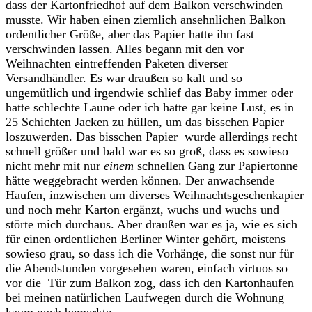
dass der Kartonfriedhof auf dem Balkon verschwinden
musste. Wir haben einen ziemlich ansehnlichen Balkon
ordentlicher Größe, aber das Papier hatte ihn fast
verschwinden lassen. Alles begann mit den vor
Weihnachten eintreffenden Paketen diverser
Versandhändler. Es war draußen so kalt und so
ungemütlich und irgendwie schlief das Baby immer oder
hatte schlechte Laune oder ich hatte gar keine Lust, es in
25 Schichten Jacken zu hüllen, um das bisschen Papier
loszuwerden. Das bisschen Papier wurde allerdings recht
schnell größer und bald war es so groß, dass es sowieso
nicht mehr mit nur
einem
schnellen Gang zur Papiertonne
hätte weggebracht werden können. Der anwachsende
Haufen, inzwischen um diverses Weihnachtsgeschenkapier
und noch mehr Karton ergänzt, wuchs und wuchs und
störte mich durchaus. Aber draußen war es ja, wie es sich
für einen ordentlichen Berliner Winter gehört, meistens
sowieso grau, so dass ich die Vorhänge, die sonst nur für
die Abendstunden vorgesehen waren, einfach virtuos so
vor die Tür zum Balkon zog, dass ich den Kartonhaufen
bei meinen natürlichen Laufwegen durch die Wohnung
kaum noch bemerkte.