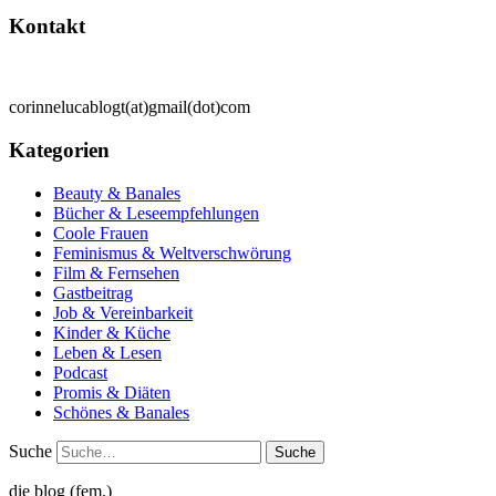
Kontakt
corinnelucablogt(at)gmail(dot)com
Kategorien
Beauty & Banales
Bücher & Leseempfehlungen
Coole Frauen
Feminismus & Weltverschwörung
Film & Fernsehen
Gastbeitrag
Job & Vereinbarkeit
Kinder & Küche
Leben & Lesen
Podcast
Promis & Diäten
Schönes & Banales
Suche
die blog (fem.)