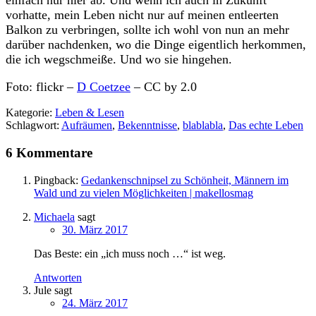
einfach nur hier ab. Und wenn ich auch in Zukunft
vorhatte, mein Leben nicht nur auf meinen entleerten
Balkon zu verbringen, sollte ich wohl von nun an mehr
darüber nachdenken, wo die Dinge eigentlich herkommen,
die ich wegschmeiße. Und wo sie hingehen.
Foto: flickr –
D Coetzee
– CC by 2.0
Kategorie:
Leben & Lesen
Schlagwort:
Aufräumen
,
Bekenntnisse
,
blablabla
,
Das echte Leben
6 Kommentare
Pingback:
Gedankenschnipsel zu Schönheit, Männern im
Wald und zu vielen Möglichkeiten | makellosmag
Michaela
sagt
30. März 2017
Das Beste: ein „ich muss noch …“ ist weg.
Antworten
Jule
sagt
24. März 2017