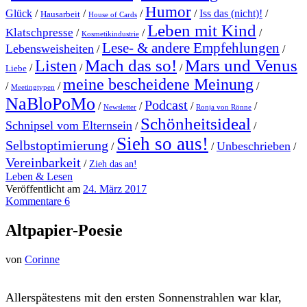
Humor
Glück
/
/
/
/
Iss das (nicht)!
/
Hausarbeit
House of Cards
Leben mit Kind
Klatschpresse
/
/
/
Kosmetikindustrie
Lese- & andere Empfehlungen
Lebensweisheiten
/
/
Mach das so!
Mars und Venus
Listen
/
/
/
Liebe
meine bescheidene Meinung
/
/
/
Meetingtypen
NaBloPoMo
Podcast
/
/
/
/
Newsletter
Ronja von Rönne
Schönheitsideal
Schnipsel vom Elternsein
/
/
Sieh so aus!
Selbstoptimierung
Unbeschrieben
/
/
/
Vereinbarkeit
/
Zieh das an!
Leben & Lesen
Veröffentlicht am
24. März 2017
Kommentare 6
Altpapier-Poesie
von
Corinne
A
llerspätestens mit den ersten Sonnenstrahlen war klar,