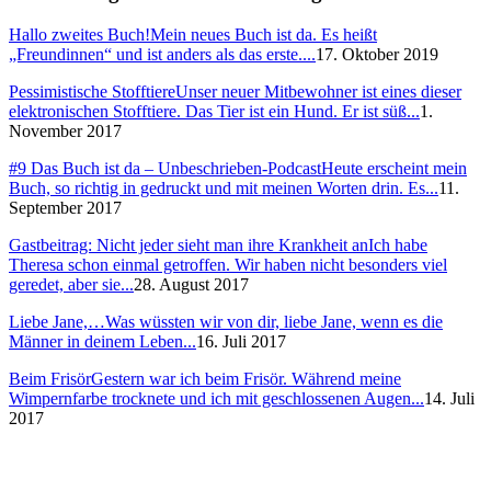
Hallo zweites Buch!
Mein neues Buch ist da. Es heißt
„Freundinnen“ und ist anders als das erste....
17. Oktober 2019
Pessimistische Stofftiere
Unser neuer Mitbewohner ist eines dieser
elektronischen Stofftiere. Das Tier ist ein Hund. Er ist süß...
1.
November 2017
#9 Das Buch ist da – Unbeschrieben-Podcast
Heute erscheint mein
Buch, so richtig in gedruckt und mit meinen Worten drin. Es...
11.
September 2017
Gastbeitrag: Nicht jeder sieht man ihre Krankheit an
Ich habe
Theresa schon einmal getroffen. Wir haben nicht besonders viel
geredet, aber sie...
28. August 2017
Liebe Jane,…
Was wüssten wir von dir, liebe Jane, wenn es die
Männer in deinem Leben...
16. Juli 2017
Beim Frisör
Gestern war ich beim Frisör. Während meine
Wimpernfarbe trocknete und ich mit geschlossenen Augen...
14. Juli
2017