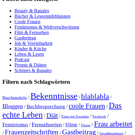
Beauty & Banales
Bücher & Leseempfehlungen
Coole Frauen
Feminismus & Weltverschwörung
Film & Fernsehen
Gastbeitrag
Job & Vereinbarkeit
Kinder & Küche
Leben & Lesen
Podcast
Promis & Diäten
Schönes & Banales
Filtern nach Schlagwörtern
Bekenntnisse
blablabla
/
/
/
Bauchmuskeln
Das
coole Frauen
Bloggen
Buchbesprechung
/
/
/
echte Leben
Diät
/
/
/
/
Essen mit Freunden
Facebook
Frau arbeitet
Fernsehserien
Feminismus
Filme
/
/
/
/
Fitness
Gastbeitrag
Frauenzeitschriften
/
/
/
/
Gewaltbeziehung