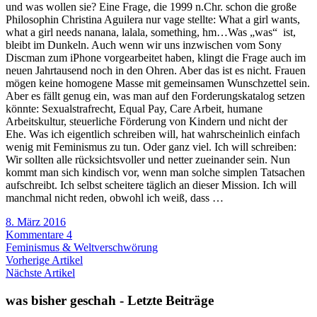
und was wollen sie? Eine Frage, die 1999 n.Chr. schon die große
Philosophin Christina Aguilera nur vage stellte: What a girl wants,
what a girl needs nanana, lalala, something, hm…Was „was“ ist,
bleibt im Dunkeln. Auch wenn wir uns inzwischen vom Sony
Discman zum iPhone vorgearbeitet haben, klingt die Frage auch im
neuen Jahrtausend noch in den Ohren. Aber das ist es nicht. Frauen
mögen keine homogene Masse mit gemeinsamen Wunschzettel sein.
Aber es fällt genug ein, was man auf den Forderungskatalog setzen
könnte: Sexualstrafrecht, Equal Pay, Care Arbeit, humane
Arbeitskultur, steuerliche Förderung von Kindern und nicht der
Ehe. Was ich eigentlich schreiben will, hat wahrscheinlich einfach
wenig mit Feminismus zu tun. Oder ganz viel. Ich will schreiben:
Wir sollten alle rücksichtsvoller und netter zueinander sein. Nun
kommt man sich kindisch vor, wenn man solche simplen Tatsachen
aufschreibt. Ich selbst scheitere täglich an dieser Mission. Ich will
manchmal nicht reden, obwohl ich weiß, dass …
8. März 2016
Kommentare 4
Feminismus & Weltverschwörung
Vorherige Artikel
Nächste Artikel
was bisher geschah - Letzte Beiträge