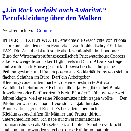
„Ein Rock verleiht auch Autorität.“
–
Berufskleidung über den Wolken
Veröffentlicht von
Corinne
IN DER LETZTEN WOCHE erreichte die Geschichte von Nicola
Thorp auch die deutschen Feuilletons von Süddeutsche, ZEIT bis
FAZ. Die Zeitarbeitskraft sollte als Rezeptionistin im Londoner
Büro der Wirtschaftsprüfungsgesellschaft PricewaterhouseCoopers
arbeiten, weigerte sich aber High Heels mit 5 cm-Absatz zu tragen
und wurde nach Hause geschickt. Inzwischen hat Thorp eine
Petition gestartet und Frauen posten aus Solidarität Fotos von sich in
flachen Schuhen im Büro. Darf ein Arbeitgeber
Kleidungsvorschriften machen, die eine bestimmte Art von
Weiblichkeit einfordern? Rein rechtlich, ja. Es gibt sie bei Banken,
Juwelieren oder Parfümerien. Als ein Pilot der Lufthansa vor zwei
Jahren klagte, weil er seine Pilotenmütze nicht tragen wollte, – Den
Pilotinnen war das Tragen freigestellt. – gab ihm das
Bundesarbeitsgericht Recht. Es bestätigte aber auch,
Kleidungsvorschriften für Männer und Frauen dürfen
unterschiedlich sein. Ich habe nur zwei internationale
Tourismusbörsen als Messehostess auf hohen Schuhen verbracht
und kann unumwunden zugeben, diese Erfahrung hat mir