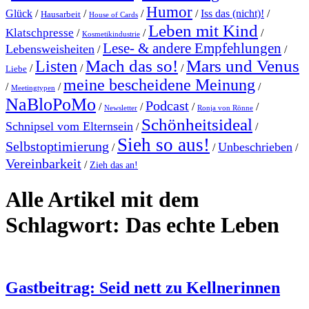
Humor
Glück
/
/
/
/
Iss das (nicht)!
/
Hausarbeit
House of Cards
Leben mit Kind
Klatschpresse
/
/
/
Kosmetikindustrie
Lese- & andere Empfehlungen
Lebensweisheiten
/
/
Mach das so!
Mars und Venus
Listen
/
/
/
Liebe
meine bescheidene Meinung
/
/
/
Meetingtypen
NaBloPoMo
Podcast
/
/
/
/
Newsletter
Ronja von Rönne
Schönheitsideal
Schnipsel vom Elternsein
/
/
Sieh so aus!
Selbstoptimierung
Unbeschrieben
/
/
/
Vereinbarkeit
/
Zieh das an!
Alle Artikel mit dem
Schlagwort:
Das echte Leben
Gastbeitrag: Seid nett zu Kellnerinnen