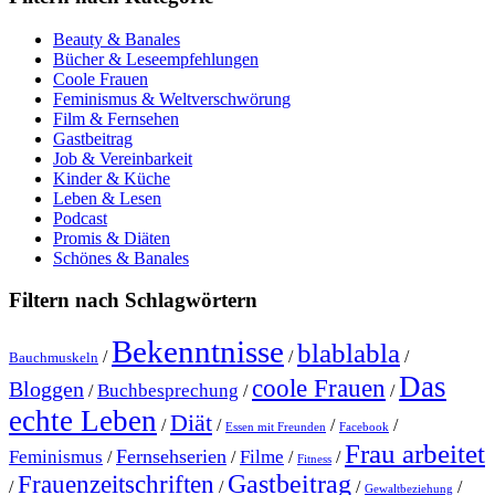
Beauty & Banales
Bücher & Leseempfehlungen
Coole Frauen
Feminismus & Weltverschwörung
Film & Fernsehen
Gastbeitrag
Job & Vereinbarkeit
Kinder & Küche
Leben & Lesen
Podcast
Promis & Diäten
Schönes & Banales
Filtern nach Schlagwörtern
Bekenntnisse
blablabla
/
/
/
Bauchmuskeln
Das
coole Frauen
Bloggen
Buchbesprechung
/
/
/
echte Leben
Diät
/
/
/
/
Essen mit Freunden
Facebook
Frau arbeitet
Fernsehserien
Feminismus
Filme
/
/
/
/
Fitness
Gastbeitrag
Frauenzeitschriften
/
/
/
/
Gewaltbeziehung