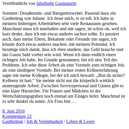
Veröffentlicht von
fabelhafte Gastautorin
Sommer: Draußensitz- und Biergartenwetter. Passend dazu ein
Gastbeitrag von Juliane. Ich freue mich, er ist toll. Ich habe in
meinem bisherigen Arbeitsleben sehr viele Restaurants gesehen.
Manchmal muss ich innehalten und mir sagen, ist schon ok, weil ich
kurz denke, dass ich mir etwas anderes suchen sollte. Es passiert
auch, dass meine Eltern, Bekannte oder Freunde mir sagen, ich
könnte doch etwas anderes machen, mit meinem Potential. Ich
beruhige mich damit, dass ich eben studiere, das Geld brauche und
das Ganze bald vorbei sein wird. Wenn ich dann endlich einen
richtigen Job habe. Im Grunde genommen, bin ich also Teil des
Problems. Ich sehe diese Arbeit als eine Vorstufe zum richtigen Job,
als eine niedrigere Vorstufe. Bei meiner ersten Kellnererfahrung
sagte mir meine Kollegin, bei der ich mich bewarb: „Bist du sicher?
Kellnern ist hart.“ Sie meinte nicht nur die körperlich wirklich
anstrengende Arbeit. Zwischen Servicepersonal und Gästen gibt es
eine klare Hierarchie. Für Frauen und Mädchen ist der
Wertschätzungsgraben noch einmal um Einiges tiefer. Manchmal ist
es sehr dunkel da unten. Als Frau bist …
8. Juni 2016
Kommentare 22
Gastbeitrag
/
Job & Vereinbarkeit
/
Leben & Lesen