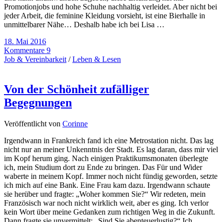
Promotionjobs und hohe Schuhe nachhaltig verleidet. Aber nicht bei
jeder Arbeit, die feminine Kleidung vorsieht, ist eine Bierhalle in
unmittelbarer Nähe… Deshalb habe ich bei Lisa …
18. Mai 2016
Kommentare 9
Job & Vereinbarkeit
/
Leben & Lesen
Von der Schönheit zufälliger
Begegnungen
Veröffentlicht von
Corinne
Irgendwann in Frankreich fand ich eine Metrostation nicht. Das lag
nicht nur an meiner Unkenntnis der Stadt. Es lag daran, dass mir viel
im Kopf herum ging. Nach einigen Praktikumsmonaten überlegte
ich, mein Studium dort zu Ende zu bringen. Das Für und Wider
waberte in meinem Kopf. Immer noch nicht fündig geworden, setzte
ich mich auf eine Bank. Eine Frau kam dazu. Irgendwann schaute
sie herüber und fragte: „Woher kommen Sie?“ Wir redeten, mein
Französisch war noch nicht wirklich weit, aber es ging. Ich verlor
kein Wort über meine Gedanken zum richtigen Weg in die Zukunft.
Dann fragte sie unvermittelt: „Sind Sie abenteuerlustig?“ Ich