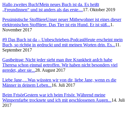
Hallo zweites Buch!
Mein neues Buch ist da. Es heißt
„Freundinnen“ und ist anders als das erste....
17. Oktober 2019
Pessimistische Stofftiere
Unser neuer Mitbewohner ist eines dieser
elektronischen Stofftiere. Das Tier ist ein Hund. Er ist süß...
1.
November 2017
#9 Das Buch ist da – Unbeschrieben-Podcast
Heute erscheint mein
Buch, so richtig in gedruckt und mit meinen Worten drin. Es...
11.
September 2017
Gastbeitrag: Nicht jeder sieht man ihre Krankheit an
Ich habe
Theresa schon einmal getroffen. Wir haben nicht besonders viel
geredet, aber sie...
28. August 2017
Liebe Jane,…
Was wüssten wir von dir, liebe Jane, wenn es die
Männer in deinem Leben...
16. Juli 2017
Beim Frisör
Gestern war ich beim Frisör. Während meine
Wimpernfarbe trocknete und ich mit geschlossenen Augen...
14. Juli
2017