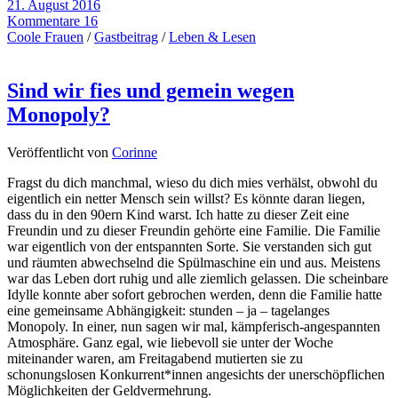
21. August 2016
Kommentare 16
Coole Frauen
/
Gastbeitrag
/
Leben & Lesen
Sind wir fies und gemein wegen
Monopoly?
Veröffentlicht von
Corinne
Fragst du dich manchmal, wieso du dich mies verhälst, obwohl du
eigentlich ein netter Mensch sein willst? Es könnte daran liegen,
dass du in den 90ern Kind warst. Ich hatte zu dieser Zeit eine
Freundin und zu dieser Freundin gehörte eine Familie. Die Familie
war eigentlich von der entspannten Sorte. Sie verstanden sich gut
und räumten abwechselnd die Spülmaschine ein und aus. Meistens
war das Leben dort ruhig und alle ziemlich gelassen. Die scheinbare
Idylle konnte aber sofort gebrochen werden, denn die Familie hatte
eine gemeinsame Abhängigkeit: stunden – ja – tagelanges
Monopoly. In einer, nun sagen wir mal, kämpferisch-angespannten
Atmosphäre. Ganz egal, wie liebevoll sie unter der Woche
miteinander waren, am Freitagabend mutierten sie zu
schonungslosen Konkurrent*innen angesichts der unerschöpflichen
Möglichkeiten der Geldvermehrung.