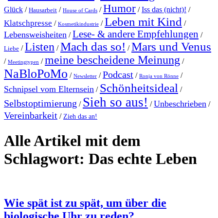
Humor
Glück
/
/
/
/
Iss das (nicht)!
/
Hausarbeit
House of Cards
Leben mit Kind
Klatschpresse
/
/
/
Kosmetikindustrie
Lese- & andere Empfehlungen
Lebensweisheiten
/
/
Mach das so!
Mars und Venus
Listen
/
/
/
Liebe
meine bescheidene Meinung
/
/
/
Meetingtypen
NaBloPoMo
Podcast
/
/
/
/
Newsletter
Ronja von Rönne
Schönheitsideal
Schnipsel vom Elternsein
/
/
Sieh so aus!
Selbstoptimierung
Unbeschrieben
/
/
/
Vereinbarkeit
/
Zieh das an!
Alle Artikel mit dem
Schlagwort:
Das echte Leben
Wie spät ist zu spät, um über die
biologische Uhr zu reden?