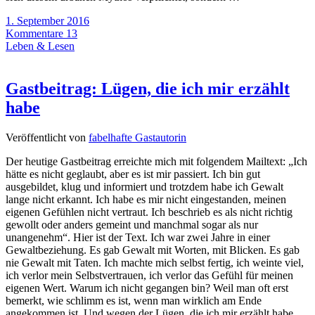
1. September 2016
Kommentare 13
Leben & Lesen
Gastbeitrag: Lügen, die ich mir erzählt
habe
Veröffentlicht von
fabelhafte Gastautorin
Der heutige Gastbeitrag erreichte mich mit folgendem Mailtext: „Ich
hätte es nicht geglaubt, aber es ist mir passiert. Ich bin gut
ausgebildet, klug und informiert und trotzdem habe ich Gewalt
lange nicht erkannt. Ich habe es mir nicht eingestanden, meinen
eigenen Gefühlen nicht vertraut. Ich beschrieb es als nicht richtig
gewollt oder anders gemeint und manchmal sogar als nur
unangenehm“. Hier ist der Text. Ich war zwei Jahre in einer
Gewaltbeziehung. Es gab Gewalt mit Worten, mit Blicken. Es gab
nie Gewalt mit Taten. Ich machte mich selbst fertig, ich weinte viel,
ich verlor mein Selbstvertrauen, ich verlor das Gefühl für meinen
eigenen Wert. Warum ich nicht gegangen bin? Weil man oft erst
bemerkt, wie schlimm es ist, wenn man wirklich am Ende
angekommen ist. Und wegen der Lügen, die ich mir erzählt habe.