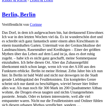
Kinder & Küche
/
Leben & Lesen
Berlin, Berlin
Veröffentlicht von
Corinne
Das Dorf, in dem ich aufgewachsen bin, hat dreitausend Einwohner.
Ich war in den letzten Wochen viel da. Es ist wunderschön dort und
es schreibt sich ganz fantastisch unter einem alten Kirschbaum in
einem traumhaften Garten. Untermalt von der Geräuschkulisse der
Landmaschinen, Rasenmäher und Kreißsägen – Einer der größten
Mythen über das Leben auf dem Land ist ja, dass es dort ruhig
zugeht. – habe ich es nicht ganz geschafft, meine Sommerpause
einzuhalten. Ich liebe diesen Ort. Aber das Zuhausegefühl
überkommt mich schon lange, wenn ich von der A100 aus den
Funkturm erblicke. Berlin ist meine Heimat. Zehn Jahre bin ich nun
hier. In Berlin ist bald Wahl und nicht nur deswegen ist die Stadt
gerade Lieblingskind der Feuilletonisten. Ein komplettes Genre
scheint sich nur damit zu beschäftigen, wieviel besser hier früher
alles war. Als man noch für 300 Mark im 200 Quadratmeter Altbau
wohnte, die Drogen etwas taugten und nichts Unangenehmes
passierte. Jemals. Oder es keinen interessierte, weil alle viel
entspannter waren. Nicht nur die Feuilletonisten und Onliner fühlen
sich diesem urbanen Mythos verpflichtet, sondern …