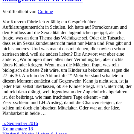
Veröffentlicht von
Corinne
Vor Kurzem führte ich zufällig ein Gespräch über
Aufklärungsunterricht in Schulen. Ich hatte auf Pornokonsum und
den Einfluss auf die Sexualität der Jugendlichen getippt, als ich
fragte, was an dem Thema das Wichtigste sei. Oder die Tatsache,
dass es im Sexualkundeunterricht meist nur Mann und Frau gibt und
nichts anderes. Und was macht das mit denen, die sowieso schon
zerrissen sind, weil sie anders lieben? Die Antwort war aber eine
andere: „Wir bringen ihnen alles über Verhütung bei, aber nichts
übers Kinder kriegen. Wenn man die Mädchen fragt, was rein
biologisch die beste Zeit wäre, um Kinder zu bekommen, sagen die
27 bis 30. Auch in der Abiturstufe.“* Mein Verstand schaltete in
diesem Moment zunächst auf Gegenwehr. Kann ja nicht sein, ist ja
jeder Frau selbst überlassen, ob sie Kinder kriegt. Ein Unterricht, der
indirekt dazu drängt, weil irgendwann der Zug einfach abgefahren
ist, der beibringt, wie man fruchtbare Tage erkennt – mit
Zervixschleim und LH-Anstieg, damit die Chancen steigen, das
schien mir doch ein bisschen Mittelalter. Oder war an der Idee,
Planbarkeit in beide …
5. September 2016
Kommentare 18