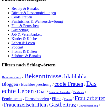
Beauty & Banales
Bücher & Leseempfehlungen
Coole Frauen
Feminismus & Weltverschwörung
Film & Fernsehen
Gastbeitrag
Job & Vereinbarkeit
Kinder & Küche
Leben & Lesen
Podcast
Promis & Diäten
Schönes & Banales
Filtern nach Schlagwörtern
Bekenntnisse
blablabla
/
/
/
Bauchmuskeln
Das
coole Frauen
Bloggen
Buchbesprechung
/
/
/
echte Leben
Diät
/
/
/
/
Essen mit Freunden
Facebook
Frau arbeitet
Fernsehserien
Feminismus
Filme
/
/
/
/
Fitness
Gastbeitrag
Frauenzeitschriften
/
/
/
/
Gewaltbeziehung