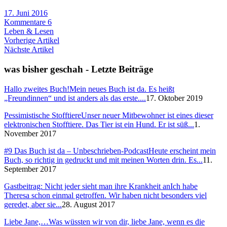
17. Juni 2016
Kommentare 6
Leben & Lesen
Vorherige Artikel
Nächste Artikel
was bisher geschah - Letzte Beiträge
Hallo zweites Buch!
Mein neues Buch ist da. Es heißt
„Freundinnen“ und ist anders als das erste....
17. Oktober 2019
Pessimistische Stofftiere
Unser neuer Mitbewohner ist eines dieser
elektronischen Stofftiere. Das Tier ist ein Hund. Er ist süß...
1.
November 2017
#9 Das Buch ist da – Unbeschrieben-Podcast
Heute erscheint mein
Buch, so richtig in gedruckt und mit meinen Worten drin. Es...
11.
September 2017
Gastbeitrag: Nicht jeder sieht man ihre Krankheit an
Ich habe
Theresa schon einmal getroffen. Wir haben nicht besonders viel
geredet, aber sie...
28. August 2017
Liebe Jane,…
Was wüssten wir von dir, liebe Jane, wenn es die