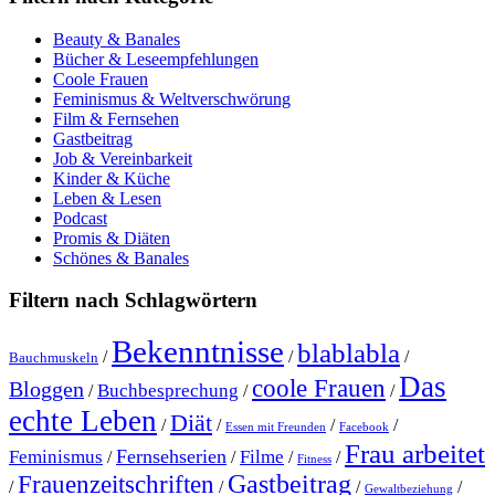
Beauty & Banales
Bücher & Leseempfehlungen
Coole Frauen
Feminismus & Weltverschwörung
Film & Fernsehen
Gastbeitrag
Job & Vereinbarkeit
Kinder & Küche
Leben & Lesen
Podcast
Promis & Diäten
Schönes & Banales
Filtern nach Schlagwörtern
Bekenntnisse
blablabla
/
/
/
Bauchmuskeln
Das
coole Frauen
Bloggen
Buchbesprechung
/
/
/
echte Leben
Diät
/
/
/
/
Essen mit Freunden
Facebook
Frau arbeitet
Fernsehserien
Feminismus
Filme
/
/
/
/
Fitness
Gastbeitrag
Frauenzeitschriften
/
/
/
/
Gewaltbeziehung