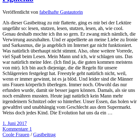
Veröffentlicht von
fabelhafte Gastautorin
Als dieser Gastbeitrag zu mir flatterte, ging es mir bei der Lektüre
ungefähr so: lesen, stutzen, lesen, stutzen, lesen, ah, wie cool.
Genau deshalb mochte ich ihn so gern. Er zwang mich nämlich, die
Verwirrung auszuhalten. Und er appellierte an meine Liebe zu Ironie
und Sarkasmus, die ja angeblich im Internet gar nicht funktioniert.
Was natürlich überhaupt nicht stimmt. Also, ohne weitere Vorrede,
viel Spaß beim Lesen. Mein Mann und ich, wir schlagen uns. Das
war natürlich meine Idee. (Ich find ja, die guten kommen meistens
von mir). Ich bin auch diejenige, die die Regeln für unsere
Schlägereien festgelegt hat. Freestyle geht natürlich nicht, weil,
wenn er immer gewinnt, ist es ja blöd. Und leider sind die Männer
uns Frauen körperlich überlegen. Immer noch. Obwohl das nur
erfunden wurde, damit sie besser jagen können. Damals, als sie uns
noch ernähren mussten. Heute jagt natürlich kein Mann mehr
irgendeinem Schnitzel oder so hinterher. Unser Essen, das holen wir
gewaltfrei und unabhängig vom Geschlecht aus dem Supermarkt.
Weiss doch jedes Kind. Die Evolution hat uns da ein …
1. Juni 2017
Kommentare 1
Coole Frauen
/
Gastbeitrag