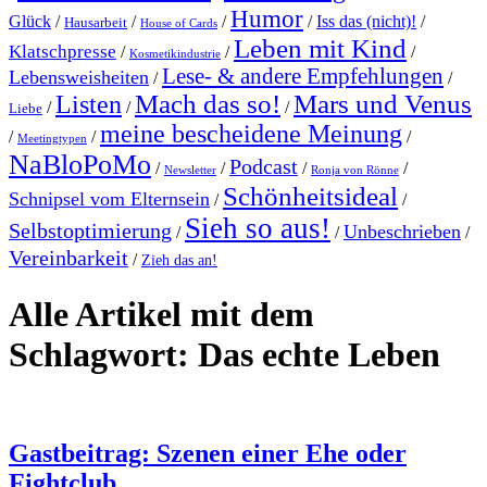
Humor
Glück
/
/
/
/
Iss das (nicht)!
/
Hausarbeit
House of Cards
Leben mit Kind
Klatschpresse
/
/
/
Kosmetikindustrie
Lese- & andere Empfehlungen
Lebensweisheiten
/
/
Mach das so!
Mars und Venus
Listen
/
/
/
Liebe
meine bescheidene Meinung
/
/
/
Meetingtypen
NaBloPoMo
Podcast
/
/
/
/
Newsletter
Ronja von Rönne
Schönheitsideal
Schnipsel vom Elternsein
/
/
Sieh so aus!
Selbstoptimierung
Unbeschrieben
/
/
/
Vereinbarkeit
/
Zieh das an!
Alle Artikel mit dem
Schlagwort:
Das echte Leben
Gastbeitrag: Szenen einer Ehe oder
Fightclub