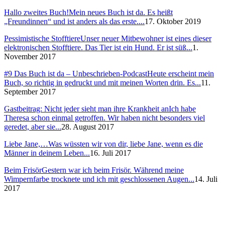
Hallo zweites Buch!
Mein neues Buch ist da. Es heißt
„Freundinnen“ und ist anders als das erste....
17. Oktober 2019
Pessimistische Stofftiere
Unser neuer Mitbewohner ist eines dieser
elektronischen Stofftiere. Das Tier ist ein Hund. Er ist süß...
1.
November 2017
#9 Das Buch ist da – Unbeschrieben-Podcast
Heute erscheint mein
Buch, so richtig in gedruckt und mit meinen Worten drin. Es...
11.
September 2017
Gastbeitrag: Nicht jeder sieht man ihre Krankheit an
Ich habe
Theresa schon einmal getroffen. Wir haben nicht besonders viel
geredet, aber sie...
28. August 2017
Liebe Jane,…
Was wüssten wir von dir, liebe Jane, wenn es die
Männer in deinem Leben...
16. Juli 2017
Beim Frisör
Gestern war ich beim Frisör. Während meine
Wimpernfarbe trocknete und ich mit geschlossenen Augen...
14. Juli
2017