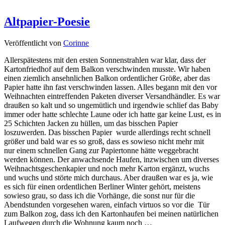
Altpapier-Poesie
Veröffentlicht von
Corinne
Allerspätestens mit den ersten Sonnenstrahlen war klar, dass der
Kartonfriedhof auf dem Balkon verschwinden musste. Wir haben
einen ziemlich ansehnlichen Balkon ordentlicher Größe, aber das
Papier hatte ihn fast verschwinden lassen. Alles begann mit den vor
Weihnachten eintreffenden Paketen diverser Versandhändler. Es war
draußen so kalt und so ungemütlich und irgendwie schlief das Baby
immer oder hatte schlechte Laune oder ich hatte gar keine Lust, es in
25 Schichten Jacken zu hüllen, um das bisschen Papier
loszuwerden. Das bisschen Papier wurde allerdings recht schnell
größer und bald war es so groß, dass es sowieso nicht mehr mit
nur einem schnellen Gang zur Papiertonne hätte weggebracht
werden können. Der anwachsende Haufen, inzwischen um diverses
Weihnachtsgeschenkapier und noch mehr Karton ergänzt, wuchs
und wuchs und störte mich durchaus. Aber draußen war es ja, wie
es sich für einen ordentlichen Berliner Winter gehört, meistens
sowieso grau, so dass ich die Vorhänge, die sonst nur für die
Abendstunden vorgesehen waren, einfach virtuos so vor die Tür
zum Balkon zog, dass ich den Kartonhaufen bei meinen natürlichen
Laufwegen durch die Wohnung kaum noch …