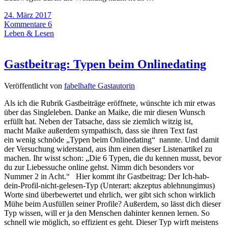
24. März 2017
Kommentare 6
Leben & Lesen
Gastbeitrag: Typen beim Onlinedating
Veröffentlicht von
fabelhafte Gastautorin
Als ich die Rubrik Gastbeiträge eröffnete, wünschte ich mir etwas
über das Singleleben. Danke an Maike, die mir diesen Wunsch
erfüllt hat. Neben der Tatsache, dass sie ziemlich witzig ist,
macht Maike außerdem sympathisch, dass sie ihren Text fast
ein wenig schnöde „Typen beim Onlinedating“ nannte. Und damit
der Versuchung widerstand, aus ihm einen dieser Listenartikel zu
machen. Ihr wisst schon: „Die 6 Typen, die du kennen musst, bevor
du zur Liebessuche online gehst. Nimm dich besonders vor
Nummer 2 in Acht.“ Hier kommt ihr Gastbeitrag: Der Ich-hab-
dein-Profil-nicht-gelesen-Typ (Unterart: akzeptus ablehnungimus)
Worte sind überbewertet und ehrlich, wer gibt sich schon wirklich
Mühe beim Ausfüllen seiner Profile? Außerdem, so lässt dich dieser
Typ wissen, will er ja den Menschen dahinter kennen lernen. So
schnell wie möglich, so effizient es geht. Dieser Typ wirft meistens