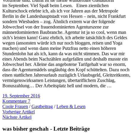
Vorurteile sind. Damit ist sie meine wunderbare Gastautorin
im September. Viel Spaß beim Lesen. Einen ziemlichen
Kulturschock erlebte ich, als ich vor Jahren aus der Metropole
Berlin in die Landeshauptstadt von Hessen – nein, nicht Frankfurt
sondern Wiesbaden – zog. Ähnlich extrem war der folgende
Jobwechsel von der frauendominierten Agenturszene zur
männerdominierten Baubranche. Agentur ist ja so cool, wenn man
sich’s leisten kann! Ganz ehrlich, ich arbeite tatsächlich des Geldes
wegen (ansonsten würde ich nur noch bloggen, reisen und Yoga
machen) und wenn dann meine Putzfrau netto einen höheren
Stundenlohn hat als ich, kann da was nicht stimmen. Das war mir
eines Abends beim Nachzählen aufgefallen und deshalb musste ein
Jobwechsel her. Alleine das angebotene Tarifgehalt war so enorm,
dass die Agenturmädels ungläubig den Kopf schüttelten. Dazu noch
einen stattlichen Jahresurlaub zuzüglich Urlaubsgeld, Gleitzeitkonto,
vermögenswirksamen Leistungen, übertariflichem Zuschlag,
Bonuszahlung… Der Arbeitsplatz hell und modern, die …
19. September 2016
Kommentare 7
Coole Frauen
/
Gastbeitrag
/
Leben & Lesen
Vorherige Artikel
Nächste Artikel
was bisher geschah - Letzte Beiträge