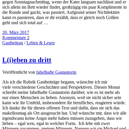
gegen Sonntagnachmittag, wenn der Kater langsam nachlässt und er
sich allein im Bett wieder findet, großzügig ein paar Komplimente in
die Runde und guckt, was passiert. Aufgrund seiner Nichtlektüre
kann es passieren, dass er dir erzählt, dass er gleich noch Grillen
geht und sich total auf …
20. März 2017
Kommentare 2
Gastbeitrag
/
Leben & Lesen
L(i)eben zu dritt
Veröffentlicht von
fabelhafte Gastautorin
Als ich die Rubrik Gastbeiträge begann, wünschte ich mir
viele verschiedene Geschichten und Perspektiven. Diesen Monat
schreibt meine fabelhafte Gastautorin darüber, wie es ist mehr als
nur einen Menschen zu lieben. Anonym, weil sie nicht sicher sein
kann wie ihr Umfeld, insbesondere ihr berufliches, reagieren würde.
Ich danke ihr für diesen offenen Text und dafür, dass sie sich das
makellosmag als Ort ausgesucht hat. Und wünsche mir, dass wir alle
irgendwann keine Angst mehr haben müssen zuzugeben, dass wir
lieben – egal wen, egal in welcher Form. Ich lebe mit zwei
Männern zusammen, meinen Männern. Nennen wir sie Michael und