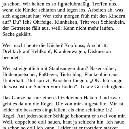
ja schon. Wir halten es so fightclubmäßig. Treffen uns,
wenn die Kinder schlafen und legen los. Arbeiten ab, was
sich angestaut hat: Wer steht morgen früh mit den Kindern
auf? Du? Ich? Ohrfeige, Kinnhaken, Tritt vors Schienbein,
der Getretene fällt aus, weil: Kann nicht mehr laufen.
Sache geklärt.
Wer macht heute die Küche? Kopfnuss, Arschtritt,
Drehkick auf Kehlkopf, Krankenwagen, Diskussion
beendet.
Wer ist eigentlich mit Staubsaugen dran? Nasenstüber,
Hodenquetscher, Fußfeger, Tiefschlag, Flankenhieb aus
Hinterhalt, Blut spritzt, Knochen fliegen: „OK. Ich sauge,
du wischst die Sauerei vom Boden“. Totale Gerechtigkeit.
Das Ganze hat nur einen klitzekleinen Haken. Und zwar
geht es da um die Regel. Die von mir aufgestellte. Mir ist
leider nix besseres eingefallen, als eine schlichte 1:2
Regel. Auf jeden seiner Schläge bekommt er zwei von mir.
Weil, doppelt so doll hauen, haut ja schlecht hin. Ich haue
ja schon so doll ich kann. Leider ist er trotzdem stärker.