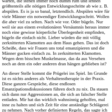
warten, die stehen immer noch dumm rum und lehnen
größtenteils alle nötigen Entwicklungsschritte ab wie z. B.
abspülen. Es is ja so banal, letztendlich. Abspülen wäre für
viele Männer ein notwendiger Entwicklungsschritt. Wollen
die aber viel zu selten. Nach wie vor. Oder bügeln. Nur
weil sie aus einem evolutionären Versäumnis heraus immer
noch eine gewisse körperliche Überlegenheit empfinden,
bügeln die einfach nicht. Lieber würden die mit völlig
zerknitterten Klamotten aus dem Haus gehen. Das ist doch
Scheiße, dass wir Frauen uns total emanzipieren und die
Männer gucken einfach zu. In zerknitterten Klamotten.
Wegen dem bisschen Muskelmasse, das da aus Versehen
noch an dem ein oder anderen dran hängen geblieben ist?
An dieser Stelle kommt die Prügelei ins Spiel. Im Grunde
ist es nichts anderes als Verhaltenstherapie in der Praxis.
Diese ganzen Gespräche, diese endlosen
Emanzipationsdiskussionen führen doch zu nix. Da stauen
sich dann nur Aggressionen an, die sich an falscher Stelle
entladen. Mir hat das wirklich wahnsinnig geholfen, mal
inne zu halten und sich Zeit für eine anständige Schlägerei
zu nehmen. Nach vorher definierten Regeln, das sagte ich