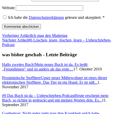
Website
Ich habe die
Datenschutzerklärung
gelesen und akzeptiert.
*
Vorheriger Artikel
Ich mag den Muttertag
Nächster Artikel
#6 Löschen, lesen, löschen, lesen – Unbeschrieben-
Podcast
was bisher geschah - Letzte Beiträge
Hallo zweites Buch!
Mein neues Buch ist da. Es heißt
„Freundinnen“ und ist anders als das erste....
17. Oktober 2019
Pessimistische Stofftiere
Unser neuer Mitbewohner ist eines dieser
elektronischen Stofftiere. Das Tier ist ein Hund. Er ist süß...
1.
November 2017
#9 Das Buch ist da – Unbeschrieben-Podcast
Heute erscheint mein
Buch, so richtig in gedruckt und mit meinen Worten drin. Es...
11.
September 2017
Gastbeitrag: Nicht jeder sieht man ihre Krankheit an
Ich habe