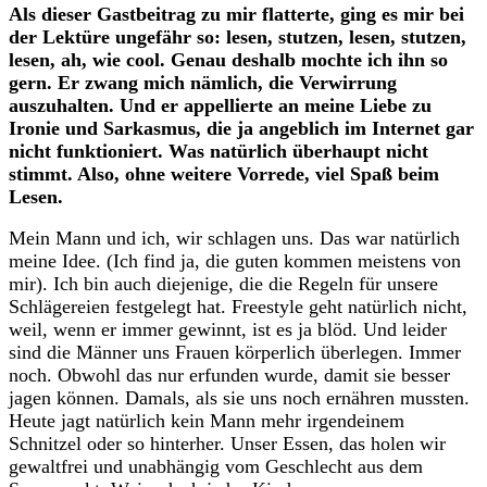
Als dieser Gastbeitrag zu mir flatterte, ging es mir bei
der Lektüre ungefähr so: lesen, stutzen, lesen, stutzen,
lesen, ah, wie cool. Genau deshalb mochte ich ihn so
gern. Er zwang mich nämlich, die Verwirrung
auszuhalten. Und er appellierte an meine Liebe zu
Ironie und Sarkasmus, die ja angeblich im Internet gar
nicht funktioniert. Was natürlich überhaupt nicht
stimmt. Also, ohne weitere Vorrede, viel Spaß beim
Lesen.
M
ein Mann und ich, wir schlagen uns. Das war natürlich
meine Idee. (Ich find ja, die guten kommen meistens von
mir). Ich bin auch diejenige, die die Regeln für unsere
Schlägereien festgelegt hat. Freestyle geht natürlich nicht,
weil, wenn er immer gewinnt, ist es ja blöd. Und leider
sind die Männer uns Frauen körperlich überlegen. Immer
noch. Obwohl das nur erfunden wurde, damit sie besser
jagen können. Damals, als sie uns noch ernähren mussten.
Heute jagt natürlich kein Mann mehr irgendeinem
Schnitzel oder so hinterher. Unser Essen, das holen wir
gewaltfrei und unabhängig vom Geschlecht aus dem