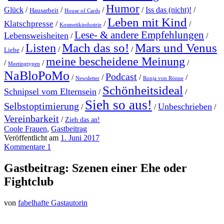
Humor
Glück
/
/
/
/
Iss das (nicht)!
/
Hausarbeit
House of Cards
Leben mit Kind
Klatschpresse
/
/
/
Kosmetikindustrie
Lese- & andere Empfehlungen
Lebensweisheiten
/
/
Mach das so!
Mars und Venus
Listen
/
/
/
Liebe
meine bescheidene Meinung
/
/
/
Meetingtypen
NaBloPoMo
Podcast
/
/
/
/
Newsletter
Ronja von Rönne
Schönheitsideal
Schnipsel vom Elternsein
/
/
Sieh so aus!
Selbstoptimierung
Unbeschrieben
/
/
/
Vereinbarkeit
/
Zieh das an!
Coole Frauen
,
Gastbeitrag
Veröffentlicht am
1. Juni 2017
Kommentare 1
Gastbeitrag: Szenen einer Ehe oder
Fightclub
von
fabelhafte Gastautorin