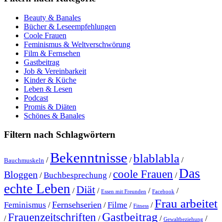
Beauty & Banales
Bücher & Leseempfehlungen
Coole Frauen
Feminismus & Weltverschwörung
Film & Fernsehen
Gastbeitrag
Job & Vereinbarkeit
Kinder & Küche
Leben & Lesen
Podcast
Promis & Diäten
Schönes & Banales
Filtern nach Schlagwörtern
Bekenntnisse
blablabla
/
/
/
Bauchmuskeln
Das
coole Frauen
Bloggen
Buchbesprechung
/
/
/
echte Leben
Diät
/
/
/
/
Essen mit Freunden
Facebook
Frau arbeitet
Fernsehserien
Feminismus
Filme
/
/
/
/
Fitness
Gastbeitrag
Frauenzeitschriften
/
/
/
/
Gewaltbeziehung