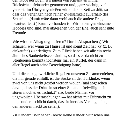
den Kopf gestoßen; wir haben von Anfang an immer
Rücksicht aufeinander genommen und, ganz wichtig, viel
geredet. Im Übrigen genießen wir auch die Zeit zu dritt, so
dass das Verlangen nach reiner Zweisamkeit außerhalb des
Sexuellen (damit wäre dann wohl auch die andere Frage
beantwortet ;) ) kaum vorhanden ist. Wir haben gemeinsame
Hobbies und sind, mal abgesehen von der Ehe, auch sehr gute
Freunde.
Wie wir den Alltag organisieren? Durch Absprachen ;) Wir
schauen, wer wann zu Hause ist und somit Zeit hat, xy (z. B.
einkaufen) zu erledigen. Zum Glück haben wir alle ein recht
ähnliches Sauberkeitsverständnis, so dass es da nicht zu
Streitereien kommt (höchstens mal ein Rüffel, der dann in
aller Regel auch seine Berechtigung hatte).
Und die einzige wirkliche Regel zu unserem Zusammenleben,
die mir gerade einfällt, ist die Socke an der Türklinke, wenn
zwei von uns nicht gestört werden wollen (mal abgesehen
davon, dass der Dritte in so einer Situation freiwillig nicht
stören möchte, es „schützt“ also beide Männer vor
ungewollten Überraschungen — hat nichts mit Eifersucht zu
tun, sondern schlicht damit, dass keiner das Verlangen hat,
den anderen nackt zu sehen).
Zu Kindern: Wir haben (noch) keine Kinder, wünschen uns