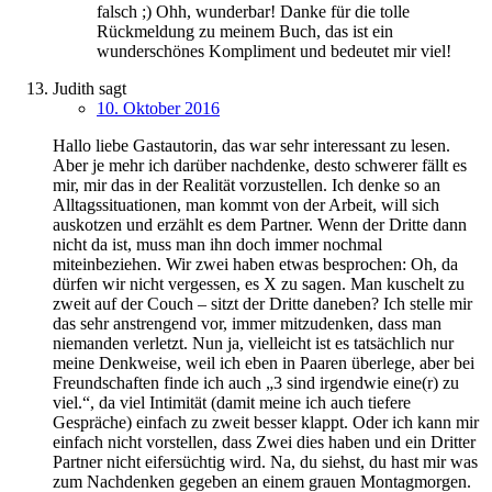
falsch ;) Ohh, wunderbar! Danke für die tolle
Rückmeldung zu meinem Buch, das ist ein
wunderschönes Kompliment und bedeutet mir viel!
Judith
sagt
10. Oktober 2016
Hallo liebe Gastautorin, das war sehr interessant zu lesen.
Aber je mehr ich darüber nachdenke, desto schwerer fällt es
mir, mir das in der Realität vorzustellen. Ich denke so an
Alltagssituationen, man kommt von der Arbeit, will sich
auskotzen und erzählt es dem Partner. Wenn der Dritte dann
nicht da ist, muss man ihn doch immer nochmal
miteinbeziehen. Wir zwei haben etwas besprochen: Oh, da
dürfen wir nicht vergessen, es X zu sagen. Man kuschelt zu
zweit auf der Couch – sitzt der Dritte daneben? Ich stelle mir
das sehr anstrengend vor, immer mitzudenken, dass man
niemanden verletzt. Nun ja, vielleicht ist es tatsächlich nur
meine Denkweise, weil ich eben in Paaren überlege, aber bei
Freundschaften finde ich auch „3 sind irgendwie eine(r) zu
viel.“, da viel Intimität (damit meine ich auch tiefere
Gespräche) einfach zu zweit besser klappt. Oder ich kann mir
einfach nicht vorstellen, dass Zwei dies haben und ein Dritter
Partner nicht eifersüchtig wird. Na, du siehst, du hast mir was
zum Nachdenken gegeben an einem grauen Montagmorgen.