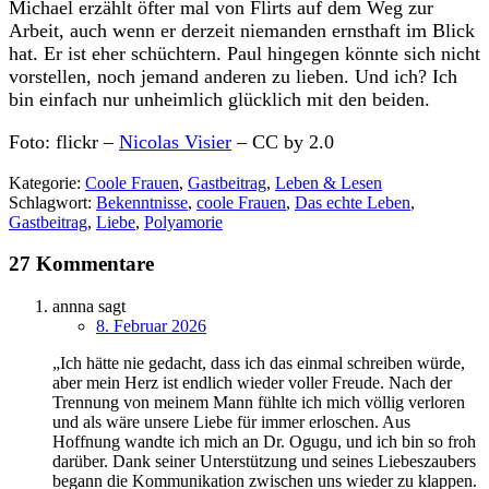
Michael erzählt öfter mal von Flirts auf dem Weg zur
Arbeit, auch wenn er derzeit niemanden ernsthaft im Blick
hat. Er ist eher schüchtern. Paul hingegen könnte sich nicht
vorstellen, noch jemand anderen zu lieben. Und ich? Ich
bin einfach nur unheimlich glücklich mit den beiden.
Foto: flickr –
Nicolas Visier
– CC by 2.0
Kategorie:
Coole Frauen
,
Gastbeitrag
,
Leben & Lesen
Schlagwort:
Bekenntnisse
,
coole Frauen
,
Das echte Leben
,
Gastbeitrag
,
Liebe
,
Polyamorie
27 Kommentare
annna
sagt
8. Februar 2026
„Ich hätte nie gedacht, dass ich das einmal schreiben würde,
aber mein Herz ist endlich wieder voller Freude. Nach der
Trennung von meinem Mann fühlte ich mich völlig verloren
und als wäre unsere Liebe für immer erloschen. Aus
Hoffnung wandte ich mich an Dr. Ogugu, und ich bin so froh
darüber. Dank seiner Unterstützung und seines Liebeszaubers
begann die Kommunikation zwischen uns wieder zu klappen.