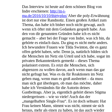
Das Interview ist heute auf dem schönen Blog von
Indre erschienen:
http://m-i-
ma.de/2016/10/10/thirtyplus/
Aber die poly-Erwähnung
ist dort nur eine Randnotiz. Einen großen Artikel zum
Thema, das habe ich bisher noch nicht gewagt, auch
wenn ich öfter mit dem Gedanken gespielt habe. Aus
den von dir genannten Gründen habe ich es nicht
gemacht – aber bei der Frage von Indre, was ich bin, da
gehörte es einfach dazu. Da ging es nicht mehr anders.
Ich bewundere Frauen wie Tilda Swinton, die es ganz
offen gelebt haben, sehr. Denn ja, natürlich bilden sich
die Menschen im Netz ein Urteil und ich habe, sogar im
privaten Bekanntenkreis gemerkt – dieses Thema
polarisiert extrem. Es reizt die Menschen, sich
abgrenzen zu wollen davon, auch wenn man das gar
nicht gefragt hat. Was es da für Reaktionen im Netz
geben mag, wenn man es groß ausbreitet – da muss
man sich gut überlegen, ob man das möchte, daher
habe ich Verständnis für die Autorin deines
Gastbeitrags. Aber ja, eigentlich gehört dieses Stigma
niedergerissen – wie so viele! Auch das der
„mangelhaften Single-Frau“. Es ist doch seltsam: Hat
Frau keinen Mann, stimmt was nicht, nimmt sie sich
heraus, mehr als einen zu haben, ist das auch wieder