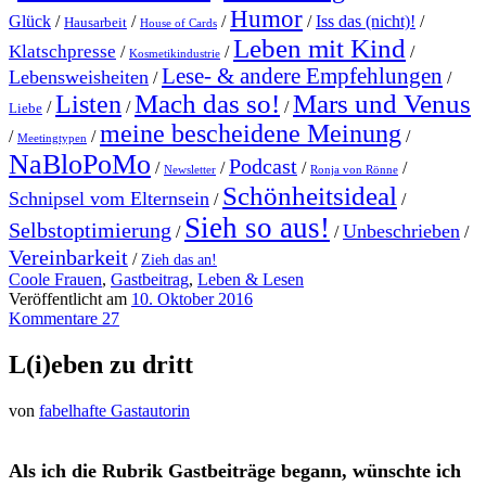
Humor
Glück
/
/
/
/
Iss das (nicht)!
/
Hausarbeit
House of Cards
Leben mit Kind
Klatschpresse
/
/
/
Kosmetikindustrie
Lese- & andere Empfehlungen
Lebensweisheiten
/
/
Mach das so!
Mars und Venus
Listen
/
/
/
Liebe
meine bescheidene Meinung
/
/
/
Meetingtypen
NaBloPoMo
Podcast
/
/
/
/
Newsletter
Ronja von Rönne
Schönheitsideal
Schnipsel vom Elternsein
/
/
Sieh so aus!
Selbstoptimierung
Unbeschrieben
/
/
/
Vereinbarkeit
/
Zieh das an!
Coole Frauen
,
Gastbeitrag
,
Leben & Lesen
Veröffentlicht am
10. Oktober 2016
Kommentare 27
L(i)eben zu dritt
von
fabelhafte Gastautorin
Als ich die Rubrik Gastbeiträge begann, wünschte ich