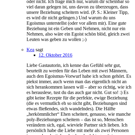
oder nicht. Ich frage mich nur, warum dir scheinbar so
viel daran gelegen ist, uns davon zu überzeugen, dass
unsere Beziehung scheitern wird. (P. S.: Kleiner Tipp,
es wird dir nicht gelingen.) Und warum du uns
Egoismus unterstellst (oder vor allem mir). Eine gute
Beziehung ist ein Geben und Nehmen, nicht nur ein
Nehmen, also wäre ein Egoist schön blöd, gleich zwei
Leuten was geben zu wollen ;-)
Kea
sagt
12. Oktober 2016
Liebe Gastautorin, ich kenne das Gefühl sehr gut,
beurteilt zu werden für das Leben mit zwei Männern,
auch den Egoismus-Vorwurf habe ich schon gehört. Es
piekst immer, auch wenn man das eigentlich nicht an
sich herankommen lassen will – aber so richtig, wie ich
es herauslese, tust du das auch gar nicht. Gut so! :) Es
gibt keine Rezepte für die perfekte, ewige Beziehung
(die es vermutlich eh so nicht gibt, Beziehungen sind
etwas fließendes, sich wandelndes). Die Hälfte
„herkömmlicher“ Ehen scheitert, genauso, wie manche
poly-Beziehungen scheitern – das ist so, Menschen
verändern sich, egal, wieviele Partner sich lieben. Ich
persönlich habe die Liebe mit mehr als zwei Personen