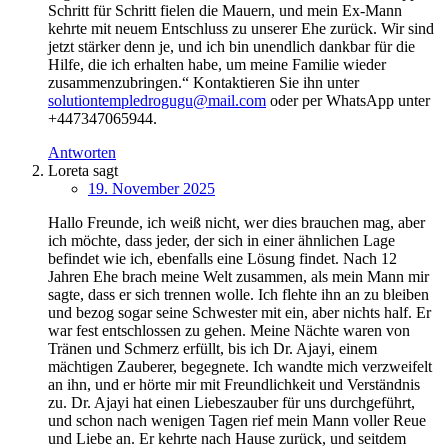
Schritt für Schritt fielen die Mauern, und mein Ex-Mann
kehrte mit neuem Entschluss zu unserer Ehe zurück. Wir sind
jetzt stärker denn je, und ich bin unendlich dankbar für die
Hilfe, die ich erhalten habe, um meine Familie wieder
zusammenzubringen.“ Kontaktieren Sie ihn unter
solutiontempledrogugu@mail.com
oder per WhatsApp unter
+447347065944.
Antworten
Loreta
sagt
19. November 2025
Hallo Freunde, ich weiß nicht, wer dies brauchen mag, aber
ich möchte, dass jeder, der sich in einer ähnlichen Lage
befindet wie ich, ebenfalls eine Lösung findet. Nach 12
Jahren Ehe brach meine Welt zusammen, als mein Mann mir
sagte, dass er sich trennen wolle. Ich flehte ihn an zu bleiben
und bezog sogar seine Schwester mit ein, aber nichts half. Er
war fest entschlossen zu gehen. Meine Nächte waren von
Tränen und Schmerz erfüllt, bis ich Dr. Ajayi, einem
mächtigen Zauberer, begegnete. Ich wandte mich verzweifelt
an ihn, und er hörte mir mit Freundlichkeit und Verständnis
zu. Dr. Ajayi hat einen Liebeszauber für uns durchgeführt,
und schon nach wenigen Tagen rief mein Mann voller Reue
und Liebe an. Er kehrte nach Hause zurück, und seitdem