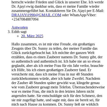
herrscht wieder Frieden und Glück in unserer Ehe. Ich werde
Dr. Ajayi ewig dankbar sein, dass er meine Familie wieder
zusammengeführt hat. Kontaktieren Sie Dr. Ajayi per E-Mail:
DRAJAYi1990@GMAIL.COM
oder WhatsApp/Viber:
+2347084887094
Antworten
Edith
sagt
20. März 2025
Hallo zusammen, es ist mir eine Freude, ein großartiges
Zeugnis über Dr. Sunny zu teilen, der meiner Familie das
Glück zurückgebracht hat. Ich möchte der ganzen Welt
erzählen, dass es einen Zauberer namens Dr. Sunny gibt, der
so authentisch und authentisch ist. Ich habe nie an so etwas
geglaubt, aber als ich meine Frau für ein Jahr verlor, brauchte
ich Hilfe, bis ich einen großartigen Zauberer fand. Er
versicherte mir, dass ich meine Frau in nur 48 Stunden
zurückbekommen würde, aber ich hatte Zweifel. Nachdem
der Zauber 48 Stunden später gewirkt war, klingelte genau
wie vom Zauberer gesagt mein Telefon. Überraschenderweise
war es meine Frau, die mich in den letzten Jahren nicht
angerufen hatte. Sie entschuldigte sich für den Schmerz, den
sie mir zugefügt hatte, und sagte mir, dass sie bereit sei, für
mich nach Hause zu kommen. Dr. Sunny ließ sie wirklich