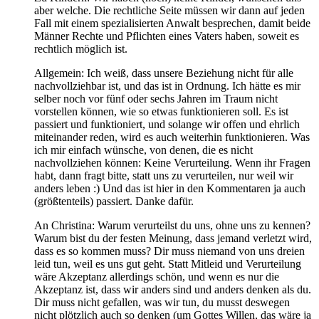
aber welche. Die rechtliche Seite müssen wir dann auf jeden
Fall mit einem spezialisierten Anwalt besprechen, damit beide
Männer Rechte und Pflichten eines Vaters haben, soweit es
rechtlich möglich ist.
Allgemein: Ich weiß, dass unsere Beziehung nicht für alle
nachvollziehbar ist, und das ist in Ordnung. Ich hätte es mir
selber noch vor fünf oder sechs Jahren im Traum nicht
vorstellen können, wie so etwas funktionieren soll. Es ist
passiert und funktioniert, und solange wir offen und ehrlich
miteinander reden, wird es auch weiterhin funktionieren. Was
ich mir einfach wünsche, von denen, die es nicht
nachvollziehen können: Keine Verurteilung. Wenn ihr Fragen
habt, dann fragt bitte, statt uns zu verurteilen, nur weil wir
anders leben :) Und das ist hier in den Kommentaren ja auch
(größtenteils) passiert. Danke dafür.
An Christina: Warum verurteilst du uns, ohne uns zu kennen?
Warum bist du der festen Meinung, dass jemand verletzt wird,
dass es so kommen muss? Dir muss niemand von uns dreien
leid tun, weil es uns gut geht. Statt Mitleid und Verurteilung
wäre Akzeptanz allerdings schön, und wenn es nur die
Akzeptanz ist, dass wir anders sind und anders denken als du.
Dir muss nicht gefallen, was wir tun, du musst deswegen
nicht plötzlich auch so denken (um Gottes Willen, das wäre ja