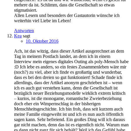
mehere da ist. Schlimm, dass die Gesellschaft so etwas
stigmatisiert.
Allen Lesern und besonders der Gastautorin wünsche ich
weiterhin viel Liebe im Leben!
Antworten
Kea
sagt
10. Oktober 2016
Ach, ist das witzig, dass dieser Artikel ausgerechnet an dem
Tag in meinem Postfach landet, an dem ich in einem
Interview mein eigenes digitales Outing als poly-Mensch habe
:D Ich lebe es anders, so ein festes Zusammenleben wäre mir
(noch?) zu viel, aber ich finde es großartig und wunderbar,
dass es bei den dreien so gut funktioniert! Schade finde ich
allerdings, dass der Artikel anonym geschrieben ist – wenn
ich es auch gut verstehen kann, denn die Gesellschaft ist
bezüglich neuer Beziehungsmodelle wirklich extrem kritisch
– kurios, ist die monogame, romantische Zweierbeziehung
doch eher ein Wimpernschlag in der bisherigen
Menschheitsgeschichte. Ich bin froh, dass seit kurzem auch
meine Familie eingeweiht ist und ich es nun auch öffentlich
sagen kann. Sehr befreiend. Ein großes Ding will ich daraus
gar nicht machen, denn das ist es eigentlich nicht. Warum man
es dann nicht ganz für sich behält? Weil ich das Gefühl habe,