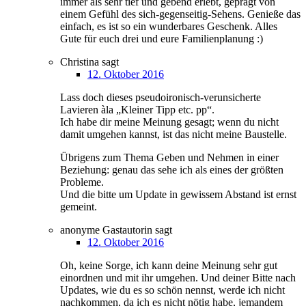
immer als sehr tief und gebend erlebt, geprägt von
einem Gefühl des sich-gegenseitig-Sehens. Genieße das
einfach, es ist so ein wunderbares Geschenk. Alles
Gute für euch drei und eure Familienplanung :)
Christina
sagt
12. Oktober 2016
Lass doch dieses pseudoironisch-verunsicherte
Lavieren àla „Kleiner Tipp etc. pp“.
Ich habe dir meine Meinung gesagt; wenn du nicht
damit umgehen kannst, ist das nicht meine Baustelle.
Übrigens zum Thema Geben und Nehmen in einer
Beziehung: genau das sehe ich als eines der größten
Probleme.
Und die bitte um Update in gewissem Abstand ist ernst
gemeint.
anonyme Gastautorin
sagt
12. Oktober 2016
Oh, keine Sorge, ich kann deine Meinung sehr gut
einordnen und mit ihr umgehen. Und deiner Bitte nach
Updates, wie du es so schön nennst, werde ich nicht
nachkommen, da ich es nicht nötig habe, jemandem