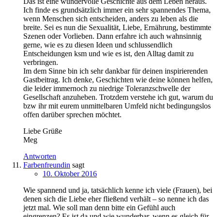
Das ist eine wundervolle Geschichte aus dem Leben heraus.
Ich finde es grundsätzlich immer ein sehr spannendes Thema,
wenn Menschen sich entscheiden, anders zu leben als die
breite. Sei es nun die Sexualität, Liebe, Ernährung, bestimmte
Szenen oder Vorlieben. Dann erfahre ich auch wahnsinnig
gerne, wie es zu diesen Ideen und schlussendlich
Entscheidungen ksm und wie es ist, den Alltag damit zu
verbringen.
Im dem Sinne bin ich sehr dankbar für deinen inspirierenden
Gastbeitrag. Ich denke, Geschichten wie deine können helfen,
die leider immernoch zu niedrige Toleranzschwelle der
Gesellschaft anzuheben. Trotzdem verstehe ich gut, warum du
bzw ihr mit eurem unmittelbaren Umfeld nicht bedingungslos
offen darüber sprechen möchtet.
Liebe Grüße
Meg
Antworten
Farbenfreundin
sagt
10. Oktober 2016
Wie spannend und ja, tatsächlich kenne ich viele (Frauen), bei
denen sich die Liebe eher fließend verhält – so nenne ich das
jetzt mal. Wie soll man denn bitte ein Gefühl auch
eingrenzen? Es ist da und wie wunderbar, wenn es gleich für