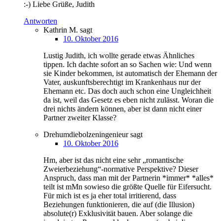
:-) Liebe Grüße, Judith
Antworten
Kathrin M.
sagt
10. Oktober 2016
Lustig Judith, ich wollte gerade etwas Ähnliches
tippen. Ich dachte sofort an so Sachen wie: Und wenn
sie Kinder bekommen, ist automatisch der Ehemann der
Vater, auskunftsberechtigt im Krankenhaus nur der
Ehemann etc. Das doch auch schon eine Ungleichheit
da ist, weil das Gesetz es eben nicht zulässt. Woran die
drei nichts ändern können, aber ist dann nicht einer
Partner zweiter Klasse?
Drehumdiebolzeningenieur
sagt
10. Oktober 2016
Hm, aber ist das nicht eine sehr „romantische
Zweierbeziehung“-normative Perspektive? Dieser
Anspruch, dass man mit der Partnerin *immer* *alles*
teilt ist mMn sowieso die größte Quelle für Eifersucht.
Für mich ist es ja eher total irritierend, dass
Beziehungen funktionieren, die auf (die Illusion)
absolute(r) Exklusivität bauen. Aber solange die