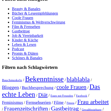
Beauty & Banales
Bücher & Leseempfehlungen
Coole Frauen
Feminismus & Weltverschwörung
Film & Fernsehen
Gastbeitrag
Job & Vereinbarkeit
Kinder & Küche
Leben & Lesen
Podcast
Promis & Diäten
Schönes & Banales
Filtern nach Schlagwörtern
Bekenntnisse
blablabla
/
/
/
Bauchmuskeln
Das
coole Frauen
Bloggen
Buchbesprechung
/
/
/
echte Leben
Diät
/
/
/
/
Essen mit Freunden
Facebook
Frau arbeitet
Fernsehserien
Feminismus
Filme
/
/
/
/
Fitness
Gastbeitrag
Frauenzeitschriften
/
/
/
/
Gewaltbeziehung