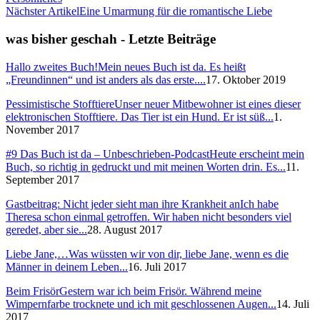
Nächster Artikel
Eine Umarmung für die romantische Liebe
was bisher geschah - Letzte Beiträge
Hallo zweites Buch!
Mein neues Buch ist da. Es heißt
„Freundinnen“ und ist anders als das erste....
17. Oktober 2019
Pessimistische Stofftiere
Unser neuer Mitbewohner ist eines dieser
elektronischen Stofftiere. Das Tier ist ein Hund. Er ist süß...
1.
November 2017
#9 Das Buch ist da – Unbeschrieben-Podcast
Heute erscheint mein
Buch, so richtig in gedruckt und mit meinen Worten drin. Es...
11.
September 2017
Gastbeitrag: Nicht jeder sieht man ihre Krankheit an
Ich habe
Theresa schon einmal getroffen. Wir haben nicht besonders viel
geredet, aber sie...
28. August 2017
Liebe Jane,…
Was wüssten wir von dir, liebe Jane, wenn es die
Männer in deinem Leben...
16. Juli 2017
Beim Frisör
Gestern war ich beim Frisör. Während meine
Wimpernfarbe trocknete und ich mit geschlossenen Augen...
14. Juli
2017