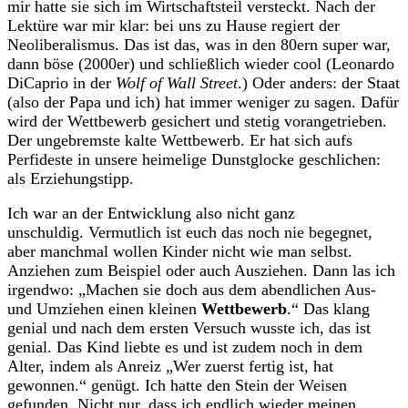
mir hatte sie sich im Wirtschaftsteil versteckt. Nach der
Lektüre war mir klar: bei uns zu Hause regiert der
Neoliberalismus. Das ist das, was in den 80ern super war,
dann böse (2000er) und schließlich wieder cool (Leonardo
DiCaprio in der
Wolf of Wall Street
.) Oder anders: der Staat
(also der Papa und ich) hat immer weniger zu sagen. Dafür
wird der Wettbewerb gesichert und stetig vorangetrieben.
Der ungebremste kalte Wettbewerb. Er hat sich aufs
Perfideste in unsere heimelige Dunstglocke geschlichen:
als Erziehungstipp.
Ich war an der Entwicklung also nicht ganz
unschuldig. Vermutlich ist euch das noch nie begegnet,
aber manchmal wollen Kinder nicht wie man selbst.
Anziehen zum Beispiel oder auch Ausziehen. Dann las ich
irgendwo: „Machen sie doch aus dem abendlichen Aus-
und Umziehen einen kleinen
Wettbewerb
.“ Das klang
genial und nach dem ersten Versuch wusste ich, das ist
genial. Das Kind liebte es und ist zudem noch in dem
Alter, indem als Anreiz „Wer zuerst fertig ist, hat
gewonnen.“ genügt. Ich hatte den Stein der Weisen
gefunden. Nicht nur, dass ich endlich wieder meinen