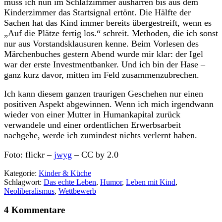
muss ich nun im Schlafzimmer ausharren bis aus dem
Kinderzimmer das Startsignal ertönt. Die Hälfte der
Sachen hat das Kind immer bereits übergestreift, wenn es
„Auf die Plätze fertig los.“ schreit. Methoden, die ich sonst
nur aus Vorstandsklausuren kenne. Beim Vorlesen des
Märchenbuches gestern Abend wurde mir klar: der Igel
war der erste Investmentbanker. Und ich bin der Hase –
ganz kurz davor, mitten im Feld zusammenzubrechen.
Ich kann diesem ganzen traurigen Geschehen nur einen
positiven Aspekt abgewinnen. Wenn ich mich irgendwann
wieder von einer Mutter in Humankapital zurück
verwandele und einer ordentlichen Erwerbsarbeit
nachgehe, werde ich zumindest nichts verlernt haben.
Foto: flickr –
jwyg
– CC by 2.0
Kategorie:
Kinder & Küche
Schlagwort:
Das echte Leben
,
Humor
,
Leben mit Kind
,
Neoliberalismus
,
Wettbewerb
4 Kommentare