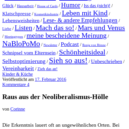
Humor
Glück
/
/
/
/
Iss das (nicht)!
/
Hausarbeit
House of Cards
Leben mit Kind
Klatschpresse
/
/
/
Kosmetikindustrie
Lese- & andere Empfehlungen
Lebensweisheiten
/
/
Mach das so!
Mars und Venus
Listen
/
/
/
Liebe
meine bescheidene Meinung
/
/
/
Meetingtypen
NaBloPoMo
Podcast
/
/
/
/
Newsletter
Ronja von Rönne
Schönheitsideal
Schnipsel vom Elternsein
/
/
Sieh so aus!
Selbstoptimierung
Unbeschrieben
/
/
/
Vereinbarkeit
/
Zieh das an!
Kinder & Küche
Veröffentlicht am
17. Februar 2016
Kommentare 4
Raus aus der Neoliberalismus-Hölle
von
Corinne
Die Erkenntnis lauert oft an ungewöhnlichen Orten. Bei