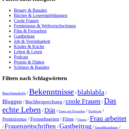
Beauty & Banales
Bücher & Leseempfehlungen
Coole Frauen
Feminismus & Weltverschwörung
Film & Fernsehen
Gastbeitrag
Job & Vereinbarkeit
Kinder & Küche
Leben & Lesen
Podcast
Promis & Diäten
Schönes & Banales
Filtern nach Schlagwörtern
Bekenntnisse
blablabla
/
/
/
Bauchmuskeln
Das
coole Frauen
Bloggen
Buchbesprechung
/
/
/
echte Leben
Diät
/
/
/
/
Essen mit Freunden
Facebook
Frau arbeitet
Fernsehserien
Feminismus
Filme
/
/
/
/
Fitness
Gastbeitrag
Frauenzeitschriften
/
/
/
/
Gewaltbeziehung