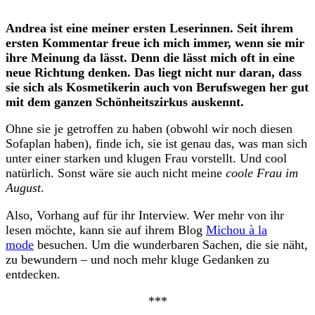
Andrea ist eine meiner ersten Leserinnen. Seit ihrem
ersten Kommentar freue ich mich immer, wenn sie mir
ihre Meinung da lässt. Denn die lässt mich oft in eine
neue Richtung denken. Das liegt nicht nur daran, dass
sie sich als Kosmetikerin auch von Berufswegen her gut
mit dem ganzen Schönheitszirkus auskennt.
O
hne sie je getroffen zu haben (obwohl wir noch diesen
Sofaplan haben), finde ich, sie ist genau das, was man sich
unter einer starken und klugen Frau vorstellt. Und cool
natürlich. Sonst wäre sie auch nicht meine
coole Frau im
August
.
Also, Vorhang auf für ihr Interview. Wer mehr von ihr
lesen möchte, kann sie auf ihrem Blog
Michou à la
mode
besuchen. Um die wunderbaren Sachen, die sie näht,
zu bewundern – und noch mehr kluge Gedanken zu
entdecken.
***