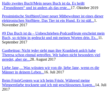
Hallo zweites Buch!
Mein neues Buch ist da. Es heißt
„Freundinnen“ und ist anders als das erste....
17. Oktober 2019
Pessimistische Stofftiere
Unser neuer Mitbewohner ist eines dieser
elektronischen Stofftiere. Das Tier ist ein Hund. Er ist süß...
1.
November 2017
#9 Das Buch ist da – Unbeschrieben-Podcast
Heute erscheint mein
Buch, so richtig in gedruckt und mit meinen Worten drin. Es...
11.
September 2017
Gastbeitrag: Nicht jeder sieht man ihre Krankheit an
Ich habe
Theresa schon einmal getroffen. Wir haben nicht besonders viel
geredet, aber sie...
28. August 2017
Liebe Jane,…
Was wüssten wir von dir, liebe Jane, wenn es die
Männer in deinem Leben...
16. Juli 2017
Beim Frisör
Gestern war ich beim Frisör. Während meine
Wimpernfarbe trocknete und ich mit geschlossenen Augen...
14. Juli
2017