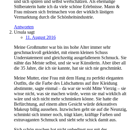
und sich spüren und selbst wertschätzen. Als ehemalige
Stilberaterin hatte ich da viele schöne Erlebnisse. Mann &
Frau müssen sich freimachen von der wirklich lästigen
Vermarktung durch die Schönheitsindustrie.
Antworten
Ursula
sagt
11. August 2016
Meine Großmutter war bis ins hohe Alter immer sehr
geschmackvoll gekleidet, mit einem kleinen Schuss
Understatement und gleichzeitig ausgefallenem Schmuck. Sie
nähte das Meiste selbst, und sie war Künstlerin. Aber über all
die 35 Jahre, die ich sie kannte, hat sie sich nie geschminkt.
Meine Mutter, eine Frau mit dem Hang zu perfekt eleganten
Outfits, die die Farbe des Lidschattens auf ihre Kleidung
abstimmte, sagte einmal – da war sie wohl Mitte Vierzig – sie
wisse nicht, was sie machen würde, wenn sie mal wirklich alt
wäre und sich nicht mehr schminken könne. Sie hatte die
Befürchtung, auf einem alten Gesicht würde dekoratives
Makeup billig aussehen. Inzwischen geht sie auf die Neunzig,
schminkt sich immer noch, trägt klare, kräftige Farben und
extravaganten Schmuck und sieht sehr schick damit aus.
Sich schön machen hat nicht unbedingt nur mit der