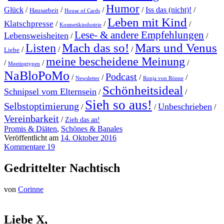
Humor
Glück
/
/
/
/
Iss das (nicht)!
/
Hausarbeit
House of Cards
Leben mit Kind
Klatschpresse
/
/
/
Kosmetikindustrie
Lese- & andere Empfehlungen
Lebensweisheiten
/
/
Mach das so!
Mars und Venus
Listen
/
/
/
Liebe
meine bescheidene Meinung
/
/
/
Meetingtypen
NaBloPoMo
Podcast
/
/
/
/
Newsletter
Ronja von Rönne
Schönheitsideal
Schnipsel vom Elternsein
/
/
Sieh so aus!
Selbstoptimierung
Unbeschrieben
/
/
/
Vereinbarkeit
/
Zieh das an!
Promis & Diäten
,
Schönes & Banales
Veröffentlicht am
14. Oktober 2016
Kommentare 19
Gedrittelter Nachtisch
von
Corinne
Liebe X,