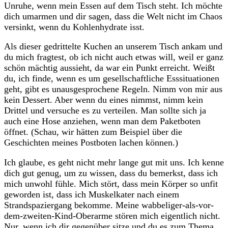
Unruhe, wenn mein Essen auf dem Tisch steht. Ich möchte
dich umarmen und dir sagen, dass die Welt nicht im Chaos
versinkt, wenn du Kohlenhydrate isst.
Als dieser gedrittelte Kuchen an unserem Tisch ankam und
du mich fragtest, ob ich nicht auch etwas will, weil er ganz
schön mächtig aussieht, da war ein Punkt erreicht. Weißt
du, ich finde, wenn es um gesellschaftliche Esssituationen
geht, gibt es unausgesprochene Regeln. Nimm von mir aus
kein Dessert. Aber wenn du eines nimmst, nimm kein
Drittel und versuche es zu verteilen. Man sollte sich ja
auch eine Hose anziehen, wenn man dem Paketboten
öffnet. (Schau, wir hätten zum Beispiel über die
Geschichten meines Postboten lachen können.)
Ich glaube, es geht nicht mehr lange gut mit uns. Ich kenne
dich gut genug, um zu wissen, dass du bemerkst, dass ich
mich unwohl fühle. Mich stört, dass mein Körper so unfit
geworden ist, dass ich Muskelkater nach einem
Strandspaziergang bekomme. Meine wabbeliger-als-vor-
dem-zweiten-Kind-Oberarme stören mich eigentlich nicht.
Nur, wenn ich dir gegenüber sitze und du es zum Thema