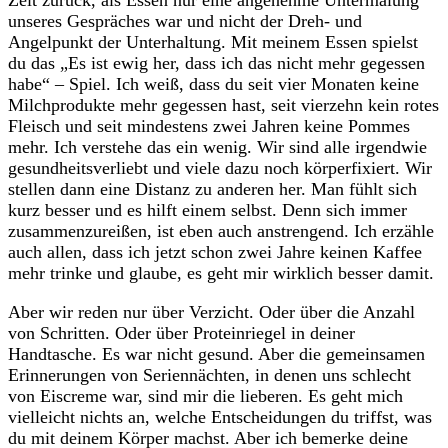
Zeit zurück, als Essen nur eine angenehme Untermalung
unseres Gespräches war und nicht der Dreh- und
Angelpunkt der Unterhaltung. Mit meinem Essen spielst
du das „Es ist ewig her, dass ich das nicht mehr gegessen
habe“ – Spiel. Ich weiß, dass du seit vier Monaten keine
Milchprodukte mehr gegessen hast, seit vierzehn kein rotes
Fleisch und seit mindestens zwei Jahren keine Pommes
mehr. Ich verstehe das ein wenig. Wir sind alle irgendwie
gesundheitsverliebt und viele dazu noch körperfixiert. Wir
stellen dann eine Distanz zu anderen her. Man fühlt sich
kurz besser und es hilft einem selbst. Denn sich immer
zusammenzureißen, ist eben auch anstrengend. Ich erzähle
auch allen, dass ich jetzt schon zwei Jahre keinen Kaffee
mehr trinke und glaube, es geht mir wirklich besser damit.
Aber wir reden nur über Verzicht. Oder über die Anzahl
von Schritten. Oder über Proteinriegel in deiner
Handtasche. Es war nicht gesund. Aber die gemeinsamen
Erinnerungen von Seriennächten, in denen uns schlecht
von Eiscreme war, sind mir die lieberen. Es geht mich
vielleicht nichts an, welche Entscheidungen du triffst, was
du mit deinem Körper machst. Aber ich bemerke deine