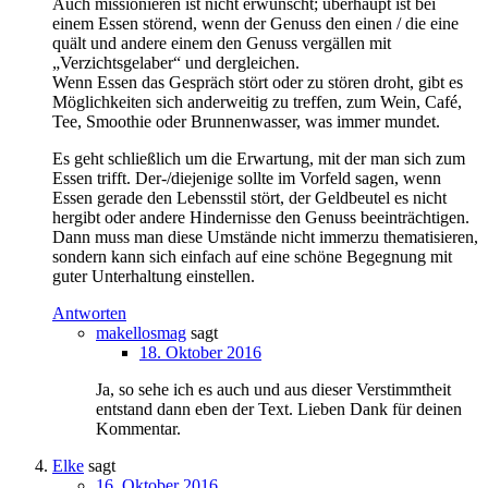
Auch missionieren ist nicht erwünscht; überhaupt ist bei
einem Essen störend, wenn der Genuss den einen / die eine
quält und andere einem den Genuss vergällen mit
„Verzichtsgelaber“ und dergleichen.
Wenn Essen das Gespräch stört oder zu stören droht, gibt es
Möglichkeiten sich anderweitig zu treffen, zum Wein, Café,
Tee, Smoothie oder Brunnenwasser, was immer mundet.
Es geht schließlich um die Erwartung, mit der man sich zum
Essen trifft. Der-/diejenige sollte im Vorfeld sagen, wenn
Essen gerade den Lebensstil stört, der Geldbeutel es nicht
hergibt oder andere Hindernisse den Genuss beeinträchtigen.
Dann muss man diese Umstände nicht immerzu thematisieren,
sondern kann sich einfach auf eine schöne Begegnung mit
guter Unterhaltung einstellen.
Antworten
makellosmag
sagt
18. Oktober 2016
Ja, so sehe ich es auch und aus dieser Verstimmtheit
entstand dann eben der Text. Lieben Dank für deinen
Kommentar.
Elke
sagt
16. Oktober 2016