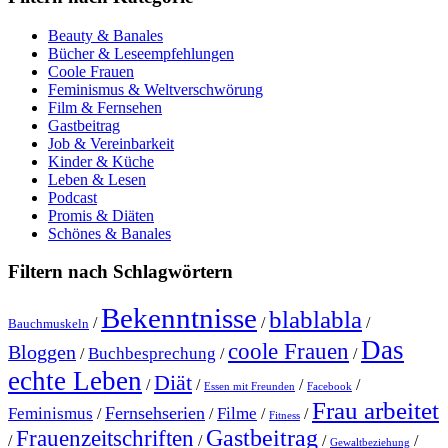
Beauty & Banales
Bücher & Leseempfehlungen
Coole Frauen
Feminismus & Weltverschwörung
Film & Fernsehen
Gastbeitrag
Job & Vereinbarkeit
Kinder & Küche
Leben & Lesen
Podcast
Promis & Diäten
Schönes & Banales
Filtern nach Schlagwörtern
Bekenntnisse
blablabla
/
/
/
Bauchmuskeln
Das
coole Frauen
Bloggen
Buchbesprechung
/
/
/
echte Leben
Diät
/
/
/
/
Essen mit Freunden
Facebook
Frau arbeitet
Fernsehserien
Feminismus
Filme
/
/
/
/
Fitness
Gastbeitrag
Frauenzeitschriften
/
/
/
/
Gewaltbeziehung