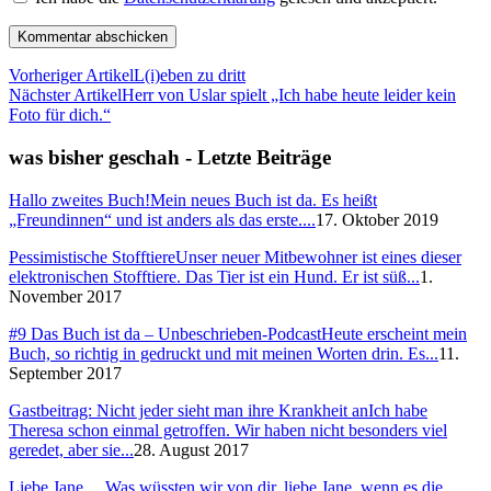
Vorheriger Artikel
L(i)eben zu dritt
Nächster Artikel
Herr von Uslar spielt „Ich habe heute leider kein
Foto für dich.“
was bisher geschah - Letzte Beiträge
Hallo zweites Buch!
Mein neues Buch ist da. Es heißt
„Freundinnen“ und ist anders als das erste....
17. Oktober 2019
Pessimistische Stofftiere
Unser neuer Mitbewohner ist eines dieser
elektronischen Stofftiere. Das Tier ist ein Hund. Er ist süß...
1.
November 2017
#9 Das Buch ist da – Unbeschrieben-Podcast
Heute erscheint mein
Buch, so richtig in gedruckt und mit meinen Worten drin. Es...
11.
September 2017
Gastbeitrag: Nicht jeder sieht man ihre Krankheit an
Ich habe
Theresa schon einmal getroffen. Wir haben nicht besonders viel
geredet, aber sie...
28. August 2017
Liebe Jane,…
Was wüssten wir von dir, liebe Jane, wenn es die