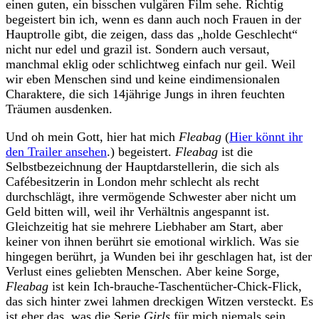
einen guten, ein bisschen vulgären Film sehe. Richtig
begeistert bin ich, wenn es dann auch noch Frauen in der
Hauptrolle gibt, die zeigen, dass das „holde Geschlecht“
nicht nur edel und grazil ist. Sondern auch versaut,
manchmal eklig oder schlichtweg einfach nur geil. Weil
wir eben Menschen sind und keine eindimensionalen
Charaktere, die sich 14jährige Jungs in ihren feuchten
Träumen ausdenken.
Und oh mein Gott, hier hat mich
Fleabag
(
Hier könnt ihr
den Trailer ansehen
.) begeistert.
Fleabag
ist die
Selbstbezeichnung der Hauptdarstellerin, die sich als
Cafébesitzerin in London mehr schlecht als recht
durchschlägt, ihre vermögende Schwester aber nicht um
Geld bitten will, weil ihr Verhältnis angespannt ist.
Gleichzeitig hat sie mehrere Liebhaber am Start, aber
keiner von ihnen berührt sie emotional wirklich. Was sie
hingegen berührt, ja Wunden bei ihr geschlagen hat, ist der
Verlust eines geliebten Menschen. Aber keine Sorge,
Fleabag
ist kein Ich-brauche-Taschentücher-Chick-Flick,
das sich hinter zwei lahmen dreckigen Witzen versteckt. Es
ist eher das, was die Serie
Girls
für mich niemals sein