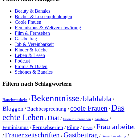
Beauty & Banales
Bücher & Leseempfehlungen
Coole Frauen
Feminismus & Weltverschwörung
Film & Fernsehen
Gastbeitrag
Job & Vereinbarkeit
Kinder & Küche
Leben & Lesen
Podcast
Promis & Diäten
Schönes & Banales
Filtern nach Schlagwörtern
Bekenntnisse
blablabla
/
/
/
Bauchmuskeln
Das
coole Frauen
Bloggen
Buchbesprechung
/
/
/
echte Leben
Diät
/
/
/
/
Essen mit Freunden
Facebook
Frau arbeitet
Fernsehserien
Feminismus
Filme
/
/
/
/
Fitness
Gastbeitrag
Frauenzeitschriften
/
/
/
/
Gewaltbeziehung