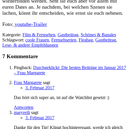
wiederfinden werden. Seht sie euch aber vor allem mit
euren Dates an. Je nachdem, bei welchen Szenen sie
lachen, könnt ihr entscheiden, wie ernst sie euch nehmen.
Foto:
youtube-Trailer
Kategorie:
Film & Fernsehen
,
Gastbeitrag
,
Schönes & Banales
Schlagwort:
coole Frauen
,
Fernsehserien
,
Fleabag
,
Gastbeitrag
,
Lese- & andere Empfehlungen
7 Kommentare
Pingback:
Durchgeklickt: Die besten Beiträge im Januar 2017
– Frau Margarete
Frau Margarete
sagt
3. Februar 2017
Das hört sich super an, ist auf die Watchlist gesetzt :)
Antworten
maryreili
sagt
3. Februar 2017
Danke für den Tip! Klingt hochinteressant, werde ich gleich