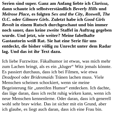
Serien sind super. Ganz am Anfang liebte ich
Clarissa
,
dann schaute ich selbstverständlich
Beverly Hills
und
Melrose Place
, es folgten
Sex and the City
,
Roswell
,
The
O.C.
oder
Gilmore Girls
. Zuletzt habe ich
Good Girls
Revolt
in einem Rutsch durchgeschaut und bin immer
noch sauer, dass keine zweite Staffel in Auftrag gegeben
wurde. Und jetzt, wie weiter? Meine fabelhafte
Gastautorin weiß Rat. Sie hat eine Serie für uns
entdeckt, die bisher völlig zu Unrecht unter dem Radar
lag. Und das ist ihr Text dazu.
I
ch liebe Furzwitze. Fäkalhumor ist etwas, was mich mehr
zum Lachen bringt, als es ein „kluger“ Witz jemals könnte.
Es passiert durchaus, dass ich bei Filmen, wie etwa
Deadpool
oder
Bridesmaids
Tränen lachen muss. Viele
Menschen scheinen schockiert, wenn sie meine
Begeisterung für „unreifen Humor“ entdecken. Ich dachte,
das läge daran, dass ich recht ruhig wirken kann, wenn ich
neue Menschen kennenlerne. Oder daran, dass ich generell
wohl sehr brav wirke. Das ist sicher mit ein Grund, aber
ich glaube, es liegt auch daran, dass ich eine Frau bin.