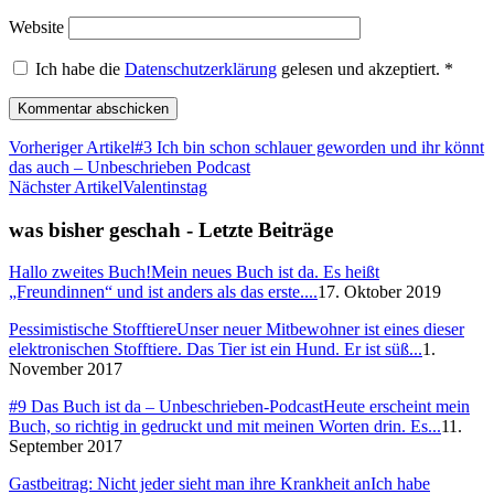
Website
Ich habe die
Datenschutzerklärung
gelesen und akzeptiert.
*
Vorheriger Artikel
#3 Ich bin schon schlauer geworden und ihr könnt
das auch – Unbeschrieben Podcast
Nächster Artikel
Valentinstag
was bisher geschah - Letzte Beiträge
Hallo zweites Buch!
Mein neues Buch ist da. Es heißt
„Freundinnen“ und ist anders als das erste....
17. Oktober 2019
Pessimistische Stofftiere
Unser neuer Mitbewohner ist eines dieser
elektronischen Stofftiere. Das Tier ist ein Hund. Er ist süß...
1.
November 2017
#9 Das Buch ist da – Unbeschrieben-Podcast
Heute erscheint mein
Buch, so richtig in gedruckt und mit meinen Worten drin. Es...
11.
September 2017
Gastbeitrag: Nicht jeder sieht man ihre Krankheit an
Ich habe