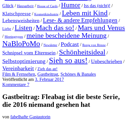
Humor
Glück
/
/
/
/
Iss das (nicht)!
/
Hausarbeit
House of Cards
Leben mit Kind
Klatschpresse
/
/
/
Kosmetikindustrie
Lese- & andere Empfehlungen
Lebensweisheiten
/
/
Mach das so!
Mars und Venus
Listen
/
/
/
Liebe
meine bescheidene Meinung
/
/
/
Meetingtypen
NaBloPoMo
Podcast
/
/
/
/
Newsletter
Ronja von Rönne
Schönheitsideal
Schnipsel vom Elternsein
/
/
Sieh so aus!
Selbstoptimierung
Unbeschrieben
/
/
/
Vereinbarkeit
/
Zieh das an!
Film & Fernsehen
,
Gastbeitrag
,
Schönes & Banales
Veröffentlicht am
3. Februar 2017
Kommentare 7
Gastbeitrag: Fleabag ist die beste Serie,
die 2016 niemand gesehen hat
von
fabelhafte Gastautorin