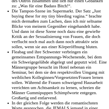
des Outros zusammen und ließ nur einen Gedanken
zu: „Was für eine Badass Bitch!“.
Die Tampon-Szene im Supermarkt. Der Satz „Just
buying these for my tiny bleeding vagina.“ brachte
mich dermaßen zum Lachen, dass ich mir seltsame
Blicke von meinem Gegenüber eingehandelt habe.
Und dann ist diese Szene noch dazu eine gewiefte
Kritik an der Sexualisierung von Frauen, die doch
verflucht noch mal auch dann noch attraktiv sein
sollen, wenn sie aus einer Körperöffnung bluten.
Fleabag und ihre Schwester verbringen ein
gemeinsames Entspannungs-Wochenende, bei dem
ein Schweigegelübde abgelegt und geputzt wird. Eine
Männergruppe besucht im Hotel nebenan ein
Seminar, bei dem sie den respektvollen Umgang mit
weiblichen Kolleginnen/Vorgesetzten/Frauen lernen
sollen. Während die Frauen schweigend Hausarbeit
verrichten um Achtsamkeit zu lernen, schreien die
Männer Gummipuppen Schimpfworte entgegen.
Großartig und entlarvend.
In der gleichen Folge werden die romantischsten
Worte gesprochen, die JEMALS jemand in einer