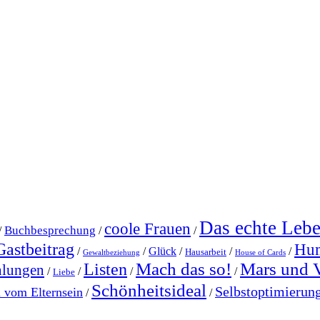
Das echte Leb
coole Frauen
Buchbesprechung
/
/
/
Gastbeitrag
Hu
/
/
Glück
/
/
/
Hausarbeit
Gewaltbeziehung
House of Cards
Mach das so!
Mars und 
Listen
hlungen
/
/
/
/
Liebe
Schönheitsideal
Selbstoptimierun
l vom Elternsein
/
/