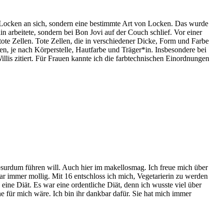
t Locken an sich, sondern eine bestimmte Art von Locken. Das wurde
nin arbeitete, sondern bei Bon Jovi auf der Couch schlief. Vor einer
tote Zellen. Tote Zellen, die in verschiedener Dicke, Form und Farbe
n, je nach Körperstelle, Hautfarbe und Träger*in. Insbesondere bei
lis zitiert. Für Frauen kannte ich die farbtechnischen Einordnungen
bsurdum führen will. Auch hier im makellosmag. Ich freue mich über
r immer mollig. Mit 16 entschloss ich mich, Vegetarierin zu werden
eine Diät. Es war eine ordentliche Diät, denn ich wusste viel über
e für mich wäre. Ich bin ihr dankbar dafür. Sie hat mich immer