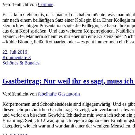
Veröffentlicht von
Corinne
Es ist kein Geheimnis, dass man oft das haben möchte, was man nicht
mir nach einem beiläufigen Satz einer Kollegin klar. Einer Kollegin mi
ziemlich wichtigen Präsentation sagte die Kollegin, sie hasse ihre u
aus dem Kopf sprießen. Und aus weiteren Körperregionen. Natürlich w
Frauen. Bei Männern scheint es mir eher um eine Existenz oder Nicht
– kühle Blonde, heiße Rothaarige oder – es geht immer noch ein bis
22. Juli 2016
Kommentare 8
Schönes & Banales
Gastbeitrag: Nur weil ihr es sagt, muss ic
Veröffentlicht von
fabelhafte Gastautorin
Körpernormen und Schönheitsideale sind allgegenwärtig. Und es gibt 
diesen sehr persönlichen Gastbeitrag. Er zeigt, wie verdammt schwer
und verlor ein bisschen Gewicht. Ich dachte mir, wenn ich schon ein p
Ernährung. Seit ich 12 war, ging ich regelmäßig zu einer Ernährungsb
akzeptiert, wie ich war und war damit einer der wenigen Menschen, der