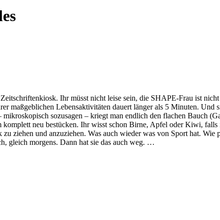
les
schriftenkiosk. Ihr müsst nicht leise sein, die SHAPE-Frau ist nicht s
ihrer maßgeblichen Lebensaktivitäten dauert länger als 5 Minuten. Und 
 mikroskopisch sozusagen – kriegt man endlich den flachen Bauch (Ganz
komplett neu bestücken. Ihr wisst schon Birne, Apfel oder Kiwi, falls 
k zu ziehen und anzuziehen. Was auch wieder was von Sport hat. Wie pr
ch, gleich morgens. Dann hat sie das auch weg. …