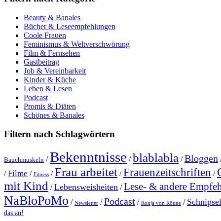
Beauty & Banales
Bücher & Leseempfehlungen
Coole Frauen
Feminismus & Weltverschwörung
Film & Fernsehen
Gastbeitrag
Job & Vereinbarkeit
Kinder & Küche
Leben & Lesen
Podcast
Promis & Diäten
Schönes & Banales
Filtern nach Schlagwörtern
Bekenntnisse
blablabla
Bloggen
/
/
/
Bauchmuskeln
Frau arbeitet
Frauenzeitschriften
Filme
/
/
/
/
/
Fitness
mit Kind
Lese- & andere Empfe
Lebensweisheiten
/
/
NaBloPoMo
Podcast
Schnipse
/
/
/
/
Newsletter
Ronja von Rönne
das an!