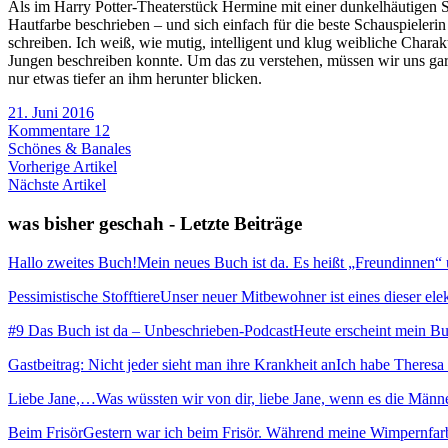
Als im Harry Potter-Theaterstück Hermine mit einer dunkelhäutigen Sc
Hautfarbe beschrieben – und sich einfach für die beste Schauspieleri
schreiben. Ich weiß, wie mutig, intelligent und klug weibliche Charak
Jungen beschreiben konnte. Um das zu verstehen, müssen wir uns gar
nur etwas tiefer an ihm herunter blicken.
21. Juni 2016
Kommentare 12
Schönes & Banales
Vorherige Artikel
Nächste Artikel
was bisher geschah - Letzte Beiträge
Hallo zweites Buch!
Mein neues Buch ist da. Es heißt „Freundinnen“ und
Pessimistische Stofftiere
Unser neuer Mitbewohner ist eines dieser elekt
#9 Das Buch ist da – Unbeschrieben-Podcast
Heute erscheint mein Buc
Gastbeitrag: Nicht jeder sieht man ihre Krankheit an
Ich habe Theresa 
Liebe Jane,…
Was wüssten wir von dir, liebe Jane, wenn es die Männ
Beim Frisör
Gestern war ich beim Frisör. Während meine Wimpernfarb