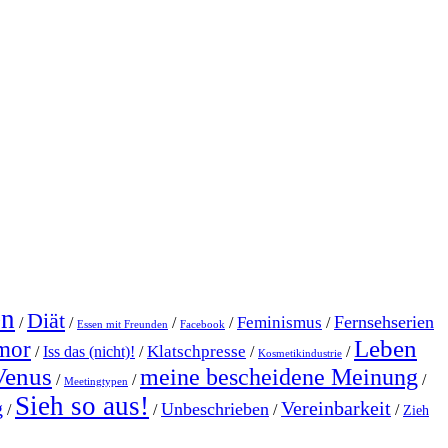
en
Diät
Fernsehserien
Feminismus
/
/
/
/
/
Essen mit Freunden
Facebook
Leben
mor
Klatschpresse
/
Iss das (nicht)!
/
/
/
Kosmetikindustrie
Venus
meine bescheidene Meinung
/
/
/
Meetingtypen
Sieh so aus!
g
Vereinbarkeit
Unbeschrieben
/
/
/
/
Zieh