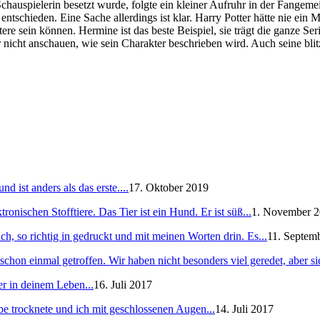
hauspielerin besetzt wurde, folgte ein kleiner Aufruhr in der Fangeme
n entschieden. Eine Sache allerdings ist klar. Harry Potter hätte nie 
tere sein können. Hermine ist das beste Beispiel, sie trägt die ganze S
 nicht anschauen, wie sein Charakter beschrieben wird. Auch seine bl
 ist anders als das erste....
17. Oktober 2019
ronischen Stofftiere. Das Tier ist ein Hund. Er ist süß...
1. November 
h, so richtig in gedruckt und mit meinen Worten drin. Es...
11. Septem
schon einmal getroffen. Wir haben nicht besonders viel geredet, aber sie
er in deinem Leben...
16. Juli 2017
e trocknete und ich mit geschlossenen Augen...
14. Juli 2017