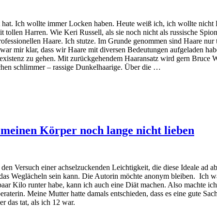
 hat. Ich wollte immer Locken haben. Heute weiß ich, ich wollte nich
t tollen Harren. Wie Keri Russell, als sie noch nicht als russische Spio
nprofessionellen Haare. Ich stutze. Im Grunde genommen sind Haare nur 
ar mir klar, dass wir Haare mit diversen Bedeutungen aufgeladen habe
existenz zu gehen. Mit zurückgehendem Haaransatz wird gern Bruce Wil
schen schlimmer – rassige Dunkelhaarige. Über die …
h meinen Körper noch lange nicht lieben
den Versuch einer achselzuckenden Leichtigkeit, die diese Ideale ad a
 das Weglächeln sein kann. Die Autorin möchte anonym bleiben. Ich wa
aar Kilo runter habe, kann ich auch eine Diät machen. Also machte ich 
eraterin. Meine Mutter hatte damals entschieden, dass es eine gute Sach
 das tat, als ich 12 war.