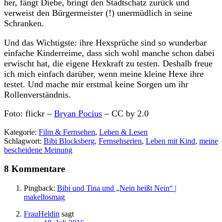
her, fängt Diebe, bringt den Stadtschatz zurück und
verweist den Bürgermeister (!) unermüdlich in seine
Schranken.
Und das Wichtigste: ihre Hexsprüche sind so wunderbar
einfache Kinderreime, dass sich wohl manche schon dabei
erwischt hat, die eigene Hexkraft zu testen. Deshalb freue
ich mich einfach darüber, wenn meine kleine Hexe ihre
testet. Und mache mir erstmal keine Sorgen um ihr
Rollenverständnis.
Foto: flickr –
Bryan Pocius
– CC by 2.0
Kategorie:
Film & Fernsehen
,
Leben & Lesen
Schlagwort:
Bibi Blocksberg
,
Fernsehserien
,
Leben mit Kind
,
meine
bescheidene Meinung
8 Kommentare
Pingback:
Bibi und Tina und „Nein heißt Nein“ |
makellosmag
FrauHeldin
sagt