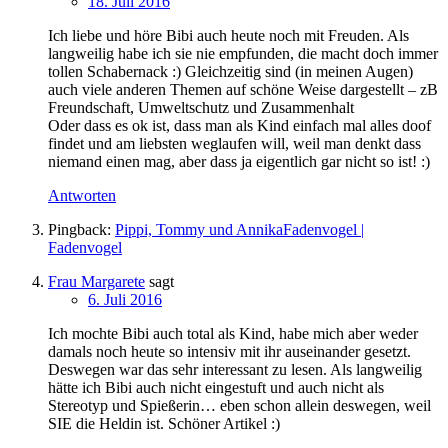
18. Juli 2016
Ich liebe und höre Bibi auch heute noch mit Freuden. Als
langweilig habe ich sie nie empfunden, die macht doch immer
tollen Schabernack :) Gleichzeitig sind (in meinen Augen)
auch viele anderen Themen auf schöne Weise dargestellt – zB
Freundschaft, Umweltschutz und Zusammenhalt
Oder dass es ok ist, dass man als Kind einfach mal alles doof
findet und am liebsten weglaufen will, weil man denkt dass
niemand einen mag, aber dass ja eigentlich gar nicht so ist! :)
Antworten
Pingback:
Pippi, Tommy und AnnikaFadenvogel |
Fadenvogel
Frau Margarete
sagt
6. Juli 2016
Ich mochte Bibi auch total als Kind, habe mich aber weder
damals noch heute so intensiv mit ihr auseinander gesetzt.
Deswegen war das sehr interessant zu lesen. Als langweilig
hätte ich Bibi auch nicht eingestuft und auch nicht als
Stereotyp und Spießerin… eben schon allein deswegen, weil
SIE die Heldin ist. Schöner Artikel :)