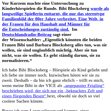
Vor Kurzem machte eine Untersuchung zu
Kinderhörspielen die Runde. Bibi Blocksberg
wurde als
langweilige Spießerin enttarnt, die nur das stereotype
Familienbild der 80er Jahre verbreitet. Eine Welt, in
der Frauen für den Haushalt und Männer für
die Entscheidungen zuständig sind.
Im
Deutschlandradio-Beitrag
sagt einer
der
Wissenschaftler: „Eigentlich könnten die beiden
Frauen Bibi und Barbara Blocksberg alles tun, was sie
wollen, sie sind unglaublich mächtig. Aber sie tun
nicht, was sie wollen. Es geht ständig darum, sie zu
normalisieren.“
I
ch habe Bibi Blocksberg – Hörspiele als Kind geliebt und
ich liebe sie immer noch. Inzwischen hören wir sie zu
zweit. Deshalb – da bin ich ganz ehrlich – trifft es mich,
wenn meine Bibi in der VICE als
„angepasster Feigling“
beschrieben wird, der sich nur ein „beknacktes Zelt und
einen fliegenden Besen“
hext, obwohl sie doch so viel
coolere Sachen könnte.
Bevor ich zum Langweilevorwurf komme, eines