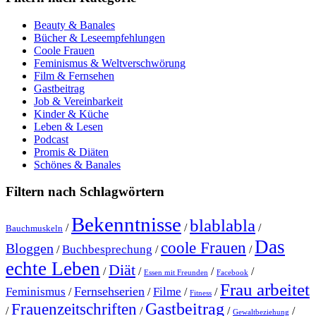
Beauty & Banales
Bücher & Leseempfehlungen
Coole Frauen
Feminismus & Weltverschwörung
Film & Fernsehen
Gastbeitrag
Job & Vereinbarkeit
Kinder & Küche
Leben & Lesen
Podcast
Promis & Diäten
Schönes & Banales
Filtern nach Schlagwörtern
Bekenntnisse
blablabla
/
/
/
Bauchmuskeln
Das
coole Frauen
Bloggen
Buchbesprechung
/
/
/
echte Leben
Diät
/
/
/
/
Essen mit Freunden
Facebook
Frau arbeitet
Fernsehserien
Feminismus
Filme
/
/
/
/
Fitness
Gastbeitrag
Frauenzeitschriften
/
/
/
/
Gewaltbeziehung