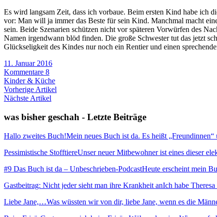
Es wird langsam Zeit, dass ich vorbaue. Beim ersten Kind habe ich di
vor: Man will ja immer das Beste für sein Kind. Manchmal macht ein
sein. Beide Szenarien schützen nicht vor späteren Vorwürfen des Nac
Namen irgendwann blöd finden. Die große Schwester tut das jetzt sc
Glückseligkeit des Kindes nur noch ein Rentier und einen sprechend
11. Januar 2016
Kommentare 8
Kinder & Küche
Vorherige Artikel
Nächste Artikel
was bisher geschah - Letzte Beiträge
Hallo zweites Buch!
Mein neues Buch ist da. Es heißt „Freundinnen“ und
Pessimistische Stofftiere
Unser neuer Mitbewohner ist eines dieser elekt
#9 Das Buch ist da – Unbeschrieben-Podcast
Heute erscheint mein Buc
Gastbeitrag: Nicht jeder sieht man ihre Krankheit an
Ich habe Theresa 
Liebe Jane,…
Was wüssten wir von dir, liebe Jane, wenn es die Männ