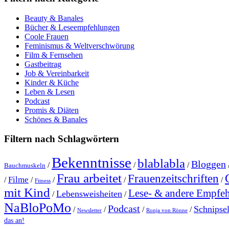
Beauty & Banales
Bücher & Leseempfehlungen
Coole Frauen
Feminismus & Weltverschwörung
Film & Fernsehen
Gastbeitrag
Job & Vereinbarkeit
Kinder & Küche
Leben & Lesen
Podcast
Promis & Diäten
Schönes & Banales
Filtern nach Schlagwörtern
Bekenntnisse
blablabla
Bloggen
/
/
/
Bauchmuskeln
Frau arbeitet
Frauenzeitschriften
Filme
/
/
/
/
/
Fitness
mit Kind
Lese- & andere Empfe
Lebensweisheiten
/
/
NaBloPoMo
Podcast
Schnipse
/
/
/
/
Newsletter
Ronja von Rönne
das an!