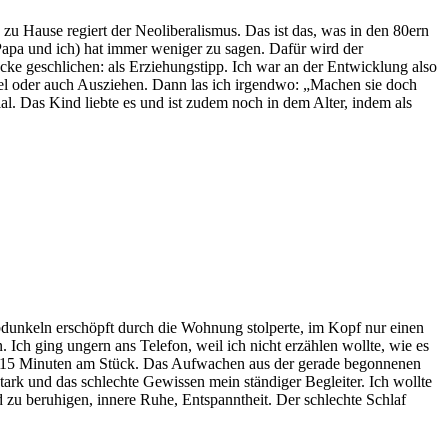
s zu Hause regiert der Neoliberalismus. Das ist das, was in den 80ern
 Papa und ich) hat immer weniger zu sagen. Dafür wird der
cke geschlichen: als Erziehungstipp. Ich war an der Entwicklung also
iel oder auch Ausziehen. Dann las ich irgendwo: „Machen sie doch
l. Das Kind liebte es und ist zudem noch in dem Alter, indem als
bdunkeln erschöpft durch die Wohnung stolperte, im Kopf nur einen
 Ich ging ungern ans Telefon, weil ich nicht erzählen wollte, wie es
 als 15 Minuten am Stück. Das Aufwachen aus der gerade begonnenen
rk und das schlechte Gewissen mein ständiger Begleiter. Ich wollte
ind zu beruhigen, innere Ruhe, Entspanntheit. Der schlechte Schlaf