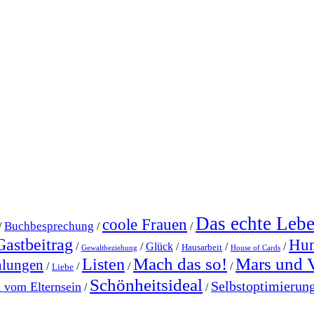
Das echte Leb
coole Frauen
Buchbesprechung
/
/
/
Gastbeitrag
Hu
/
/
Glück
/
/
/
Hausarbeit
Gewaltbeziehung
House of Cards
Mach das so!
Mars und 
Listen
hlungen
/
/
/
/
Liebe
Schönheitsideal
Selbstoptimierun
l vom Elternsein
/
/