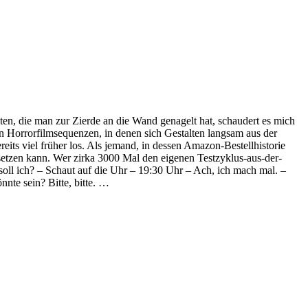
n, die man zur Zierde an die Wand genagelt hat, schaudert es mich
 Horrorfilmsequenzen, in denen sich Gestalten langsam aus der
its viel früher los. Als jemand, in dessen Amazon-Bestellhistorie
insetzen kann. Wer zirka 3000 Mal den eigenen Testzyklus-aus-der-
ll ich? – Schaut auf die Uhr – 19:30 Uhr – Ach, ich mach mal. –
nte sein? Bitte, bitte. …