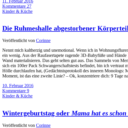
11. Februar 2016
Kommentare 27
Kinder & Küche
Die Ruhmeshalle abgestorbener Körpertei
Veröffentlicht von
Corinne
Nennt mich kaltherzig und unemotional. Wenn ich in Wohnungsfluren
ein wenig. Aus der Raufasertapete ragende 3D-Babyfüße und Hände lö
Wand materialisieren. Das geht selten gut aus. Das Sammeln von Memor
sich ein 100er Pack Schwangerschaftstests befindet, bin ich vertraut
Hölle durchlaufen hat, (Gedächtnisprotokoll des inneren Monologs: 
Moment, ist das eine zweite Linie? – Ok, konzentriere dich: 9 Tage 
10. Februar 2016
Kommentare 9
Kinder & Küche
Wintergeburtstag oder
Mama hat es schon 
Veröffentlicht von
Corinne