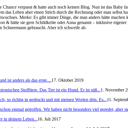
e Chance verpasst & hatte auch noch keinen Blog. Nun ist das Baby fast 
em das Leben aber einen Strich durch die Rechnung oder man selbst hat
hwuchses. Merke: Es gibt immer Dinge, die man anders hätte machen kö
hon & hätte sie gern Schildkröte oder Anna genannt – inklusive eigen
en Schneemann gebraucht. Aber ich schweife ab.
 ist anders als das erste....
17. Oktober 2019
ronischen Stofftiere. Das Tier ist ein Hund. Er ist süß...
1. November 
h, so richtig in gedruckt und mit meinen Worten drin. Es...
11. Septem
schon einmal getroffen. Wir haben nicht besonders viel geredet, aber sie
er in deinem Leben...
16. Juli 2017