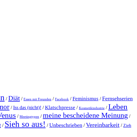
en
Diät
Fernsehserien
Feminismus
/
/
/
/
/
Essen mit Freunden
Facebook
Leben
mor
Klatschpresse
/
Iss das (nicht)!
/
/
/
Kosmetikindustrie
Venus
meine bescheidene Meinung
/
/
/
Meetingtypen
Sieh so aus!
g
Vereinbarkeit
Unbeschrieben
/
/
/
/
Zieh