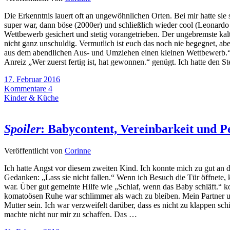
Die Erkenntnis lauert oft an ungewöhnlichen Orten. Bei mir hatte sie s
super war, dann böse (2000er) und schließlich wieder cool (Leonardo 
Wettbewerb gesichert und stetig vorangetrieben. Der ungebremste kalt
nicht ganz unschuldig. Vermutlich ist euch das noch nie begegnet, 
aus dem abendlichen Aus- und Umziehen einen kleinen Wettbewerb.“ Da
Anreiz „Wer zuerst fertig ist, hat gewonnen.“ genügt. Ich hatte den 
17. Februar 2016
Kommentare 4
Kinder & Küche
Spoiler
: Babycontent, Vereinbarkeit und P
Veröffentlicht von
Corinne
Ich hatte Angst vor diesem zweiten Kind. Ich konnte mich zu gut an 
Gedanken: „Lass sie nicht fallen.“ Wenn ich Besuch die Tür öffnete, k
war. Über gut gemeinte Hilfe wie „Schlaf, wenn das Baby schläft.“ 
komatoösen Ruhe war schlimmer als wach zu bleiben. Mein Partner un
Mutter sein. Ich war verzweifelt darüber, dass es nicht zu klappen sch
machte nicht nur mir zu schaffen. Das …