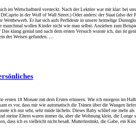
ich im Wirtschaftsteil versteckt. Nach der Lektüre war mir klar: bei un
DiCaprio in der Wolf of Wall Street.) Oder anders: der Staat (also der
e Wettbewerb. Er hat sich aufs Perfideste in unsere heimelige Dunstglo
aber manchmal wollen Kinder nicht wie man selbst. Anziehen zum Beisp
s klang genial und nach dem ersten Versuch wusste ich, das ist genia
Stein der Weisen gefunden. …
ersönliches
die ersten 18 Monate mit dem Ersten erinnern. Wie ich morgens im Hal
am es vor, dass mir wie automatisch die Tränen über die Wangen liefen.
konnte ich nur sehr, sehr müde lächeln. Dieses Baby schlief nie mehr
d meine Eltern waren immer da, aber die Wohnung klein, die Lunge sta
ien, dass ich es vielleicht nicht besaß. Mutterinstinkt, die Gabe, ein K