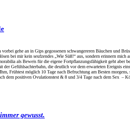
le
 vorbei gehe an in Gips gegossenen schwangereren Bäuchen und Brüste
sen bei mir kein seufzendes „Wie Süß!“ aus, sondern erinnern mich an
abilia als Beweis für die eigene Fortpflanzungsfähigkeit geht aber bere
 mit der Gefühlsachterbahn, die deutlich vor dem erwarteten Ereignis e
Mhm, Frühtest möglich 10 Tage nach Befruchtung am Besten morgens, so
nach dem positiven Ovulationstest & 8 und 3/4 Tage nach dem Sex – Kön
immer gewusst.