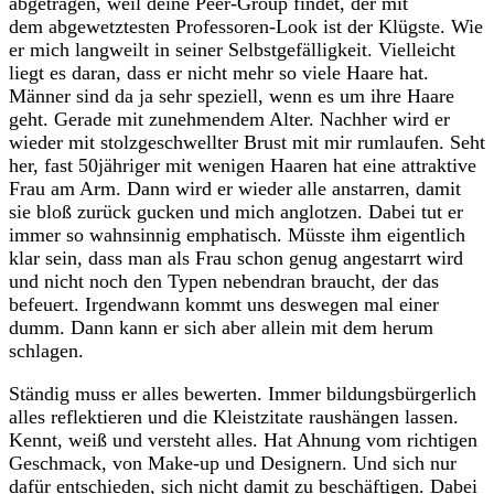
abgetragen, weil deine Peer-Group findet, der mit
dem abgewetztesten Professoren-Look ist der Klügste. Wie
er mich langweilt in seiner Selbstgefälligkeit. Vielleicht
liegt es daran, dass er nicht mehr so viele Haare hat.
Männer sind da ja sehr speziell, wenn es um ihre Haare
geht. Gerade mit zunehmendem Alter. Nachher wird er
wieder mit stolzgeschwellter Brust mit mir rumlaufen. Seht
her, fast 50jähriger mit wenigen Haaren hat eine attraktive
Frau am Arm. Dann wird er wieder alle anstarren, damit
sie bloß zurück gucken und mich anglotzen. Dabei tut er
immer so wahnsinnig emphatisch. Müsste ihm eigentlich
klar sein, dass man als Frau schon genug angestarrt wird
und nicht noch den Typen nebendran braucht, der das
befeuert. Irgendwann kommt uns deswegen mal einer
dumm. Dann kann er sich aber allein mit dem herum
schlagen.
Ständig muss er alles bewerten. Immer bildungsbürgerlich
alles reflektieren und die Kleistzitate raushängen lassen.
Kennt, weiß und versteht alles. Hat Ahnung vom richtigen
Geschmack, von Make-up und Designern. Und sich nur
dafür entschieden, sich nicht damit zu beschäftigen. Dabei