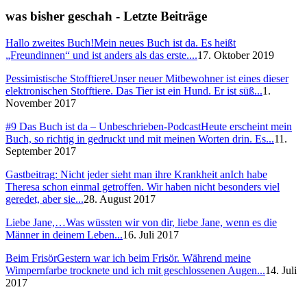
was bisher geschah - Letzte Beiträge
Hallo zweites Buch!
Mein neues Buch ist da. Es heißt
„Freundinnen“ und ist anders als das erste....
17. Oktober 2019
Pessimistische Stofftiere
Unser neuer Mitbewohner ist eines dieser
elektronischen Stofftiere. Das Tier ist ein Hund. Er ist süß...
1.
November 2017
#9 Das Buch ist da – Unbeschrieben-Podcast
Heute erscheint mein
Buch, so richtig in gedruckt und mit meinen Worten drin. Es...
11.
September 2017
Gastbeitrag: Nicht jeder sieht man ihre Krankheit an
Ich habe
Theresa schon einmal getroffen. Wir haben nicht besonders viel
geredet, aber sie...
28. August 2017
Liebe Jane,…
Was wüssten wir von dir, liebe Jane, wenn es die
Männer in deinem Leben...
16. Juli 2017
Beim Frisör
Gestern war ich beim Frisör. Während meine
Wimpernfarbe trocknete und ich mit geschlossenen Augen...
14. Juli
2017