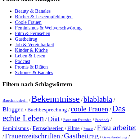
Beauty & Banales
Bücher & Leseempfehlungen
Coole Frauen
Feminismus & Weltverschwörung
Film & Fernsehen
Gastbeitrag
Job & Vereinbarkeit
Kinder & Küche
Leben & Lesen
Podcast
Promis & Diäten
Schönes & Banales
Filtern nach Schlagwörtern
Bekenntnisse
blablabla
/
/
/
Bauchmuskeln
Das
coole Frauen
Bloggen
Buchbesprechung
/
/
/
echte Leben
Diät
/
/
/
/
Essen mit Freunden
Facebook
Frau arbeitet
Fernsehserien
Feminismus
Filme
/
/
/
/
Fitness
Gastbeitrag
Frauenzeitschriften
/
/
/
/
Gewaltbeziehung