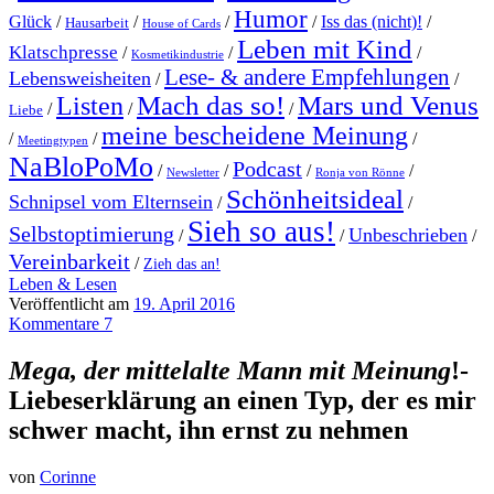
Humor
Glück
/
/
/
/
Iss das (nicht)!
/
Hausarbeit
House of Cards
Leben mit Kind
Klatschpresse
/
/
/
Kosmetikindustrie
Lese- & andere Empfehlungen
Lebensweisheiten
/
/
Mach das so!
Mars und Venus
Listen
/
/
/
Liebe
meine bescheidene Meinung
/
/
/
Meetingtypen
NaBloPoMo
Podcast
/
/
/
/
Newsletter
Ronja von Rönne
Schönheitsideal
Schnipsel vom Elternsein
/
/
Sieh so aus!
Selbstoptimierung
Unbeschrieben
/
/
/
Vereinbarkeit
/
Zieh das an!
Leben & Lesen
Veröffentlicht am
19. April 2016
Kommentare 7
Mega, der mittelalte Mann mit Meinung
!-
Liebeserklärung an einen Typ, der es mir
schwer macht, ihn ernst zu nehmen
von
Corinne