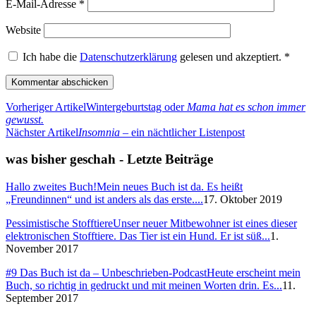
E-Mail-Adresse
*
Website
Ich habe die
Datenschutzerklärung
gelesen und akzeptiert.
*
Vorheriger Artikel
Wintergeburtstag oder
Mama hat es schon immer
gewusst.
Nächster Artikel
Insomnia
– ein nächtlicher Listenpost
was bisher geschah - Letzte Beiträge
Hallo zweites Buch!
Mein neues Buch ist da. Es heißt
„Freundinnen“ und ist anders als das erste....
17. Oktober 2019
Pessimistische Stofftiere
Unser neuer Mitbewohner ist eines dieser
elektronischen Stofftiere. Das Tier ist ein Hund. Er ist süß...
1.
November 2017
#9 Das Buch ist da – Unbeschrieben-Podcast
Heute erscheint mein
Buch, so richtig in gedruckt und mit meinen Worten drin. Es...
11.
September 2017