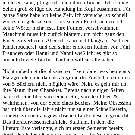
ich lesen kann, pflüge ich mich durch Bücher. Ich scanne
Seiten grob & füge die Handlung im Kopf zusammen. Für
ganze Sätze habe ich keine Zeit. Ich versuche, so schnell
wie es nur geht zu sein – bis zu dem Punkt, an dem ich
keine Wörter mehr lese. Ihre Formen verschwimmen.
Manchmal muss ich zurück blättern, um nicht ganz den
Faden zu verlieren. Aber ich kann nicht langsam. Seit der
Kinderbücherei und den schier endlosen Reihen von Fünf
Freunden oder Hanni und Nanni weiß ich: es gibt so
unendlich viele Bücher. Und ich will sie alle haben.
Nicht unbedingt die physischen Exemplare, was heute aus
Platzgründen und damals aufgrund des Ausleihmaximums
von 5 Büchern nicht möglich wäre. Nein, es geht mir um
ihre Natur, ihren Charakter. Bereits nach einigen Seiten
habe ich eine Idee von seinem Stil, von den Ideen &
Wahrheiten, von der Seele eines Buches. Meine Obsession
hat mich über die Jahre nicht nur zu einer Schnellleserin,
sondern zu einer ausgewachsenen Lückenleserin gemacht.
Das literaturwissenschaftliche Studium, in dem die
Literaturliste verlangte, sich im ersten Semester bereits
durch den halben Kanon zu fräsen, hat die Symptome