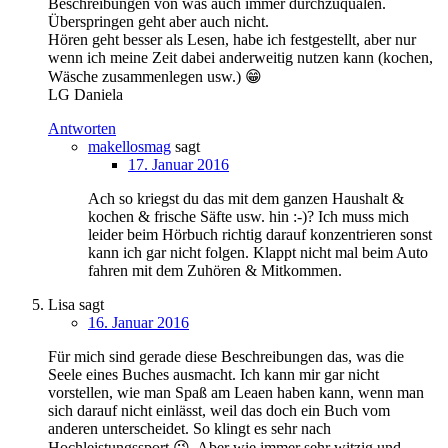
Beschreibungen von was auch immer durchzuquälen.
Überspringen geht aber auch nicht.
Hören geht besser als Lesen, habe ich festgestellt, aber nur
wenn ich meine Zeit dabei anderweitig nutzen kann (kochen,
Wäsche zusammenlegen usw.) 😁
LG Daniela
Antworten
makellosmag
sagt
17. Januar 2016
Ach so kriegst du das mit dem ganzen Haushalt &
kochen & frische Säfte usw. hin :-)? Ich muss mich
leider beim Hörbuch richtig darauf konzentrieren sonst
kann ich gar nicht folgen. Klappt nicht mal beim Auto
fahren mit dem Zuhören & Mitkommen.
Lisa
sagt
16. Januar 2016
Für mich sind gerade diese Beschreibungen das, was die
Seele eines Buches ausmacht. Ich kann mir gar nicht
vorstellen, wie man Spaß am Leaen haben kann, wenn man
sich darauf nicht einlässt, weil das doch ein Buch vom
anderen unterscheidet. So klingt es sehr nach
Hochleistungssport 😉. Aber wie immer sehr witzig und