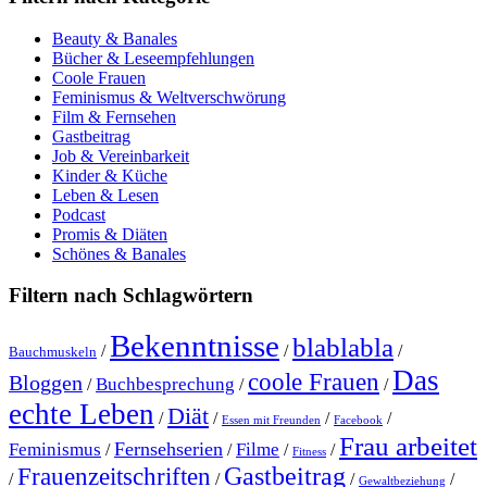
Beauty & Banales
Bücher & Leseempfehlungen
Coole Frauen
Feminismus & Weltverschwörung
Film & Fernsehen
Gastbeitrag
Job & Vereinbarkeit
Kinder & Küche
Leben & Lesen
Podcast
Promis & Diäten
Schönes & Banales
Filtern nach Schlagwörtern
Bekenntnisse
blablabla
/
/
/
Bauchmuskeln
Das
coole Frauen
Bloggen
Buchbesprechung
/
/
/
echte Leben
Diät
/
/
/
/
Essen mit Freunden
Facebook
Frau arbeitet
Fernsehserien
Feminismus
Filme
/
/
/
/
Fitness
Gastbeitrag
Frauenzeitschriften
/
/
/
/
Gewaltbeziehung