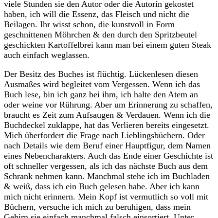
viele Stunden sie den Autor oder die Autorin gekostet
haben, ich will die Essenz, das Fleisch und nicht die
Beilagen. Ihr wisst schon, die kunstvoll in Form
geschnittenen Möhrchen & den durch den Spritzbeutel
geschickten Kartoffelbrei kann man bei einem guten Steak
auch einfach weglassen.
Der Besitz des Buches ist flüchtig. Lückenlesen diesen
Ausmaßes wird begleitet vom Vergessen. Wenn ich das
Buch lese, bin ich ganz bei ihm, ich halte den Atem an
oder weine vor Rührung. Aber um Erinnerung zu schaffen,
braucht es Zeit zum Aufsaugen & Verdauen. Wenn ich die
Buchdeckel zuklappe, hat das Verlieren bereits eingesetzt.
Mich überfordert die Frage nach Lieblingsbüchern. Oder
nach Details wie dem Beruf einer Hauptfigur, dem Namen
eines Nebencharakters. Auch das Ende einer Geschichte ist
oft schneller vergessen, als ich das nächste Buch aus dem
Schrank nehmen kann. Manchmal stehe ich im Buchladen
& weiß, dass ich ein Buch gelesen habe. Aber ich kann
mich nicht erinnern. Mein Kopf ist vermutlich so voll mit
Büchern, versuche ich mich zu beruhigen, dass mein
Gehirn sie einfach manchmal falsch einsortiert. Unter