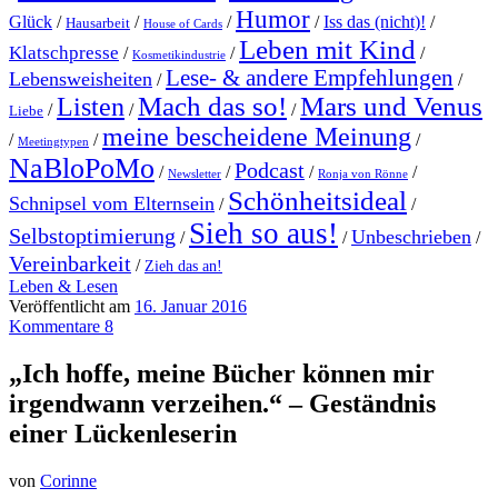
Humor
Glück
/
/
/
/
Iss das (nicht)!
/
Hausarbeit
House of Cards
Leben mit Kind
Klatschpresse
/
/
/
Kosmetikindustrie
Lese- & andere Empfehlungen
Lebensweisheiten
/
/
Mach das so!
Mars und Venus
Listen
/
/
/
Liebe
meine bescheidene Meinung
/
/
/
Meetingtypen
NaBloPoMo
Podcast
/
/
/
/
Newsletter
Ronja von Rönne
Schönheitsideal
Schnipsel vom Elternsein
/
/
Sieh so aus!
Selbstoptimierung
Unbeschrieben
/
/
/
Vereinbarkeit
/
Zieh das an!
Leben & Lesen
Veröffentlicht am
16. Januar 2016
Kommentare 8
„Ich hoffe, meine Bücher können mir
irgendwann verzeihen.“ – Geständnis
einer Lückenleserin
von
Corinne