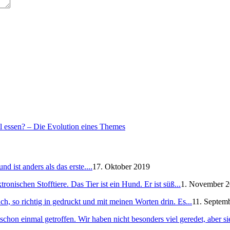
l essen? – Die Evolution eines Themes
 ist anders als das erste....
17. Oktober 2019
ronischen Stofftiere. Das Tier ist ein Hund. Er ist süß...
1. November 
h, so richtig in gedruckt und mit meinen Worten drin. Es...
11. Septem
schon einmal getroffen. Wir haben nicht besonders viel geredet, aber sie