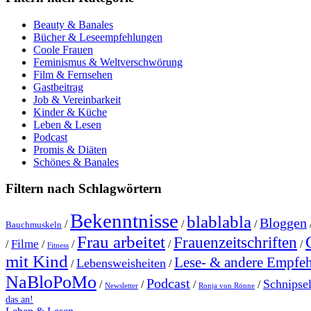
Beauty & Banales
Bücher & Leseempfehlungen
Coole Frauen
Feminismus & Weltverschwörung
Film & Fernsehen
Gastbeitrag
Job & Vereinbarkeit
Kinder & Küche
Leben & Lesen
Podcast
Promis & Diäten
Schönes & Banales
Filtern nach Schlagwörtern
Bekenntnisse
blablabla
Bloggen
/
/
/
Bauchmuskeln
Frau arbeitet
Frauenzeitschriften
Filme
/
/
/
/
/
Fitness
mit Kind
Lese- & andere Empfe
Lebensweisheiten
/
/
NaBloPoMo
Podcast
Schnipse
/
/
/
/
Newsletter
Ronja von Rönne
das an!