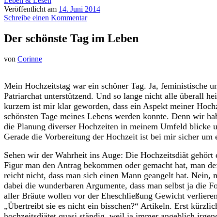
Leben & Lesen
Veröffentlicht am
14. Juni 2014
Schreibe einen Kommentar
Der schönste Tag im Leben
von
Corinne
Mein Hochzeitstag war ein schöner Tag. Ja, feministische und
Patriarchat unterstützend. Und so lange nicht alle überall 
kurzem ist mir klar geworden, dass ein Aspekt meiner Hochz
schönsten Tage meines Lebens werden konnte. Denn wir habe
die Planung diverser Hochzeiten in meinem Umfeld blicke un
Gerade die Vorbereitung der Hochzeit ist bei mir sicher um 
Sehen wir der Wahrheit ins Auge: Die Hochzeitsdiät gehört 
Figur man den Antrag bekommen oder gemacht hat, man defini
reicht nicht, dass man sich einen Mann geangelt hat. Nein, 
dabei die wunderbaren Argumente, dass man selbst ja die 
aller Bräute wollen vor der Eheschließung Gewicht verliere
„Übertreibt sie es nicht ein bisschen?“ Artikeln. Erst kürzl
hochzeitsdiätet quasi ständig, weil ja immer angeblich irg