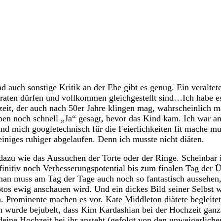
 auch sonstige Kritik an der Ehe gibt es genug. Ein veraltete
heiraten dürfen und vollkommen gleichgestellt sind…Ich habe e
eit, der auch nach 50er Jahre klingen mag, wahrscheinlich maß
n noch schnell „Ja“ gesagt, bevor das Kind kam. Ich war am
d mich googletechnisch für die Feierlichkeiten fit mache mu
einiges ruhiger abgelaufen. Denn ich musste nicht diäten.
dazu wie das Aussuchen der Torte oder der Ringe. Scheinbar i
tiv noch Verbesserungspotential bis zum finalen Tag der Übe
man muss am Tag der Tage auch noch so fantastisch aussehen, d
Fotos ewig anschauen wird. Und ein dickes Bild seiner Selb
n. Prominente machen es vor. Kate Middleton diätete begleit
ich wurde bejubelt, dass Kim Kardashian bei der Hochzeit ganz
endeine Hochzeit bei ihr ansteht (gefolgt von den unweigerli