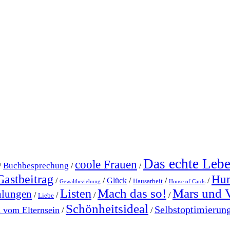
Das echte Leb
coole Frauen
Buchbesprechung
/
/
/
Gastbeitrag
Hu
/
/
Glück
/
/
/
Hausarbeit
Gewaltbeziehung
House of Cards
Mach das so!
Mars und 
Listen
hlungen
/
/
/
/
Liebe
Schönheitsideal
Selbstoptimierun
l vom Elternsein
/
/