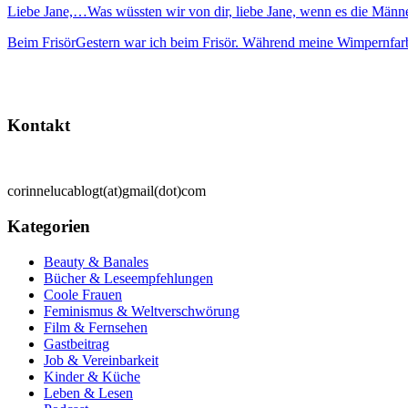
Liebe Jane,…
Was wüssten wir von dir, liebe Jane, wenn es die Männ
Beim Frisör
Gestern war ich beim Frisör. Während meine Wimpernfarb
Kontakt
corinnelucablogt(at)gmail(dot)com
Kategorien
Beauty & Banales
Bücher & Leseempfehlungen
Coole Frauen
Feminismus & Weltverschwörung
Film & Fernsehen
Gastbeitrag
Job & Vereinbarkeit
Kinder & Küche
Leben & Lesen