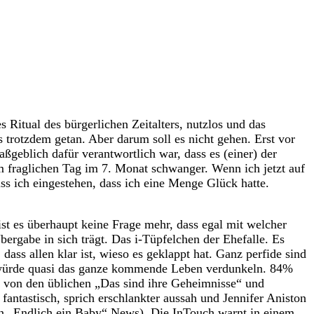
s Ritual des bürgerlichen Zeitalters, nutzlos und das
s trotzdem getan. Aber darum soll es nicht gehen. Erst vor
geblich dafür verantwortlich war, dass es (einer) der
 fraglichen Tag im 7. Monat schwanger. Wenn ich jetzt auf
ss ich eingestehen, dass ich eine Menge Glück hatte.
st es überhaupt keine Frage mehr, dass egal mit welcher
rgabe in sich trägt. Das i-Tüpfelchen der Ehefalle. Es
ass allen klar ist, wieso es geklappt hat. Ganz perfide sind
st würde quasi das ganze kommende Leben verdunkeln. 84%
et von den üblichen „Das sind ihre Geheimnisse“ und
 fantastisch, sprich erschlankter aussah und Jennifer Aniston
chen „Endlich ein Baby“ News). Die InTouch warnt in einem