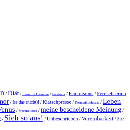
en
Diät
Fernsehserien
Feminismus
/
/
/
/
/
Essen mit Freunden
Facebook
Leben
mor
Klatschpresse
/
Iss das (nicht)!
/
/
/
Kosmetikindustrie
Venus
meine bescheidene Meinung
/
/
/
Meetingtypen
Sieh so aus!
g
Vereinbarkeit
Unbeschrieben
/
/
/
/
Zieh