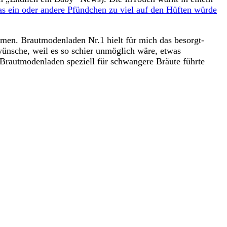
as ein oder andere Pfündchen zu viel auf den Hüften würde
mmen. Brautmodenladen Nr.1 hielt für mich das besorgt-
 wünsche, weil es so schier unmöglich wäre, etwas
r Brautmodenladen speziell für schwangere Bräute führte