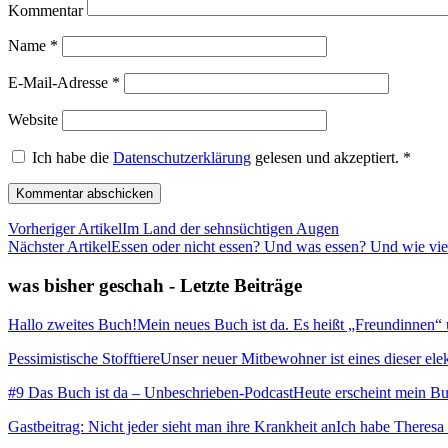
Kommentar
Name
*
E-Mail-Adresse
*
Website
Ich habe die
Datenschutzerklärung
gelesen und akzeptiert.
*
Vorheriger Artikel
Im Land der sehnsüchtigen Augen
Nächster Artikel
Essen oder nicht essen? Und was essen? Und wie vie
was bisher geschah - Letzte Beiträge
Hallo zweites Buch!
Mein neues Buch ist da. Es heißt „Freundinnen“ und
Pessimistische Stofftiere
Unser neuer Mitbewohner ist eines dieser elekt
#9 Das Buch ist da – Unbeschrieben-Podcast
Heute erscheint mein Buc
Gastbeitrag: Nicht jeder sieht man ihre Krankheit an
Ich habe Theresa 