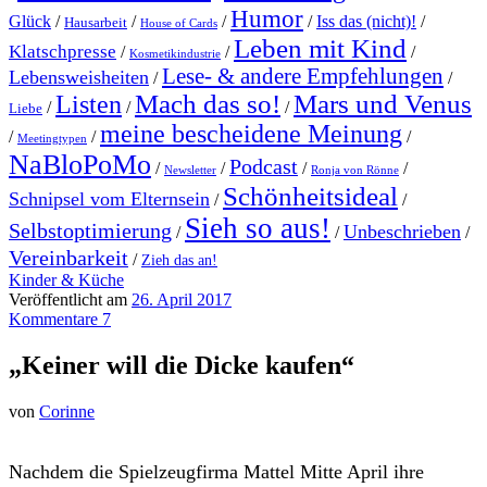
Humor
Glück
/
/
/
/
Iss das (nicht)!
/
Hausarbeit
House of Cards
Leben mit Kind
Klatschpresse
/
/
/
Kosmetikindustrie
Lese- & andere Empfehlungen
Lebensweisheiten
/
/
Mach das so!
Mars und Venus
Listen
/
/
/
Liebe
meine bescheidene Meinung
/
/
/
Meetingtypen
NaBloPoMo
Podcast
/
/
/
/
Newsletter
Ronja von Rönne
Schönheitsideal
Schnipsel vom Elternsein
/
/
Sieh so aus!
Selbstoptimierung
Unbeschrieben
/
/
/
Vereinbarkeit
/
Zieh das an!
Kinder & Küche
Veröffentlicht am
26. April 2017
Kommentare 7
„Keiner will die Dicke kaufen“
von
Corinne
N
achdem die Spielzeugfirma Mattel Mitte April ihre