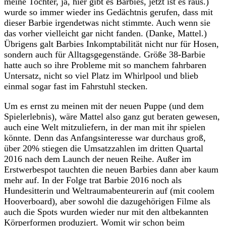
meine Tochter, ja, hier gibt es Barbies, jetzt ist es raus.)
wurde so immer wieder ins Gedächtnis gerufen, dass mit
dieser Barbie irgendetwas nicht stimmte. Auch wenn sie
das vorher vielleicht gar nicht fanden. (Danke, Mattel.)
Übrigens galt Barbies Inkomptabilität nicht nur für Hosen,
sondern auch für Alltagsgegenstände. Größe 38-Barbie
hatte auch so ihre Probleme mit so manchem fahrbaren
Untersatz, nicht so viel Platz im Whirlpool und blieb
einmal sogar fast im Fahrstuhl stecken.
Um es ernst zu meinen mit der neuen Puppe (und dem
Spielerlebnis), wäre Mattel also ganz gut beraten gewesen,
auch eine Welt mitzuliefern, in der man mit ihr spielen
könnte. Denn das Anfangsinteresse war durchaus groß,
über 20% stiegen die Umsatzzahlen im dritten Quartal
2016 nach dem Launch der neuen Reihe. Außer im
Erstwerbespot tauchten die neuen Barbies dann aber kaum
mehr auf. In der Folge trat Barbie 2016 noch als
Hundesitterin und Weltraumabenteurerin auf (mit coolem
Hooverboard), aber sowohl die dazugehörigen Filme als
auch die Spots wurden wieder nur mit den altbekannten
Körperformen produziert. Womit wir schon beim