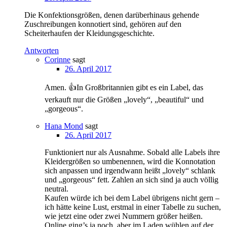
Die Konfektionsgrößen, denen darüberhinaus gehende
Zuschreibungen konnotiert sind, gehören auf den
Scheiterhaufen der Kleidungsgeschichte.
Antworten
Corinne
sagt
26. April 2017
Amen. 👍In Großbritannien gibt es ein Label, das
verkauft nur die Größen „lovely“, „beautiful“ und
„gorgeous“.
Hana Mond
sagt
26. April 2017
Funktioniert nur als Ausnahme. Sobald alle Labels ihre
Kleidergrößen so umbenennen, wird die Konnotation
sich anpassen und irgendwann heißt „lovely“ schlank
und „gorgeous“ fett. Zahlen an sich sind ja auch völlig
neutral.
Kaufen würde ich bei dem Label übrigens nicht gern –
ich hätte keine Lust, erstmal in einer Tabelle zu suchen,
wie jetzt eine oder zwei Nummern größer heißen.
Online ging’s ja noch, aber im Laden wühlen auf der