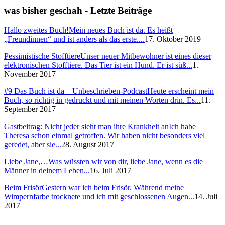
was bisher geschah - Letzte Beiträge
Hallo zweites Buch!
Mein neues Buch ist da. Es heißt
„Freundinnen“ und ist anders als das erste....
17. Oktober 2019
Pessimistische Stofftiere
Unser neuer Mitbewohner ist eines dieser
elektronischen Stofftiere. Das Tier ist ein Hund. Er ist süß...
1.
November 2017
#9 Das Buch ist da – Unbeschrieben-Podcast
Heute erscheint mein
Buch, so richtig in gedruckt und mit meinen Worten drin. Es...
11.
September 2017
Gastbeitrag: Nicht jeder sieht man ihre Krankheit an
Ich habe
Theresa schon einmal getroffen. Wir haben nicht besonders viel
geredet, aber sie...
28. August 2017
Liebe Jane,…
Was wüssten wir von dir, liebe Jane, wenn es die
Männer in deinem Leben...
16. Juli 2017
Beim Frisör
Gestern war ich beim Frisör. Während meine
Wimpernfarbe trocknete und ich mit geschlossenen Augen...
14. Juli
2017