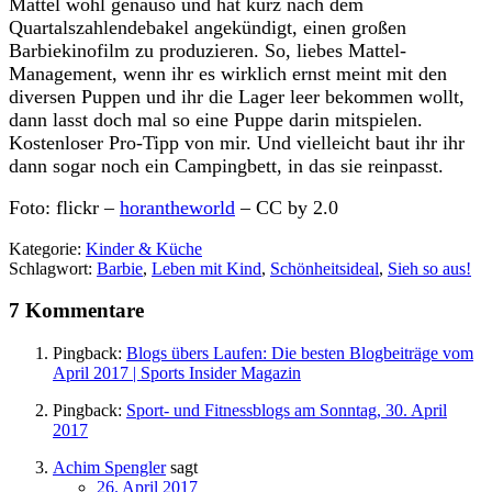
Mattel wohl genauso und hat kurz nach dem
Quartalszahlendebakel angekündigt, einen großen
Barbiekinofilm zu produzieren. So, liebes Mattel-
Management, wenn ihr es wirklich ernst meint mit den
diversen Puppen und ihr die Lager leer bekommen wollt,
dann lasst doch mal so eine Puppe darin mitspielen.
Kostenloser Pro-Tipp von mir. Und vielleicht baut ihr ihr
dann sogar noch ein Campingbett, in das sie reinpasst.
Foto: flickr –
horantheworld
– CC by 2.0
Kategorie:
Kinder & Küche
Schlagwort:
Barbie
,
Leben mit Kind
,
Schönheitsideal
,
Sieh so aus!
7 Kommentare
Pingback:
Blogs übers Laufen: Die besten Blogbeiträge vom
April 2017 | Sports Insider Magazin
Pingback:
Sport- und Fitnessblogs am Sonntag, 30. April
2017
Achim Spengler
sagt
26. April 2017