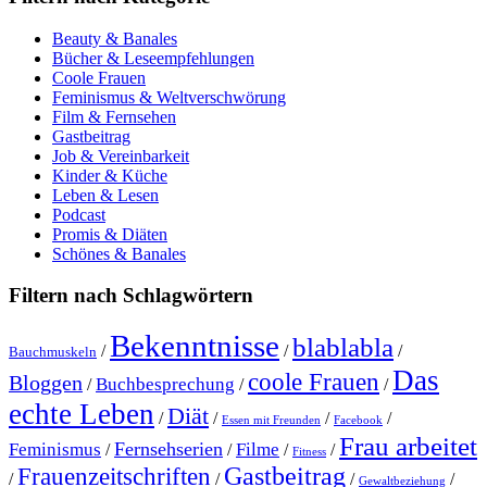
Beauty & Banales
Bücher & Leseempfehlungen
Coole Frauen
Feminismus & Weltverschwörung
Film & Fernsehen
Gastbeitrag
Job & Vereinbarkeit
Kinder & Küche
Leben & Lesen
Podcast
Promis & Diäten
Schönes & Banales
Filtern nach Schlagwörtern
Bekenntnisse
blablabla
/
/
/
Bauchmuskeln
Das
coole Frauen
Bloggen
Buchbesprechung
/
/
/
echte Leben
Diät
/
/
/
/
Essen mit Freunden
Facebook
Frau arbeitet
Fernsehserien
Feminismus
Filme
/
/
/
/
Fitness
Gastbeitrag
Frauenzeitschriften
/
/
/
/
Gewaltbeziehung