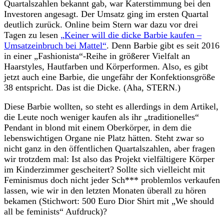
Quartalszahlen bekannt gab, war Katerstimmung bei den
Investoren angesagt. Der Umsatz ging im ersten Quartal
deutlich zurück. Online beim Stern war dazu vor drei
Tagen zu lesen
„Keiner will die dicke Barbie kaufen –
Umsatzeinbruch bei Mattel“
. Denn Barbie gibt es seit 2016
in einer „Fashionista“-Reihe in größerer Vielfalt an
Haarstyles, Hautfarben und Körperformen. Also, es gibt
jetzt auch eine Barbie, die ungefähr der Konfektionsgröße
38 entspricht. Das ist die Dicke. (Aha, STERN.)
Diese Barbie wollten, so steht es allerdings in dem Artikel,
die Leute noch weniger kaufen als ihr „traditionelles“
Pendant in blond mit einem Oberkörper, in dem die
lebenswichtigen Organe nie Platz hätten. Steht zwar so
nicht ganz in den öffentlichen Quartalszahlen, aber fragen
wir trotzdem mal: Ist also das Projekt vielfältigere Körper
im Kinderzimmer gescheitert? Sollte sich vielleicht mit
Feminismus doch nicht jeder Sch*** problemlos verkaufen
lassen, wie wir in den letzten Monaten überall zu hören
bekamen (Stichwort: 500 Euro Dior Shirt mit „We should
all be feminists“ Aufdruck)?