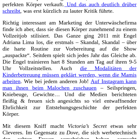
perfekten Körper verkauft.
Und das auch deutlich drüber
schreibt
, was erst kürzlich zu lauter Kritik führte.
Richtig interessant am Marketing der Unterwäschefirma
finde ich aber, dass sie diesen Körper zunehmend zu einem
Vollzeitjob stilisiert. Das Ganze ging 2011 mit Engel
Adriana Lima los, die erstmals – Skandal, Skandal – über
die harte Routine zur Vorbereitung auf die Show
„auspackte“. Seitdem spielt sich jedes Jahr das Gleiche ab.
Die Engel trainieren hart 8 Stunden am Tag auf ihren 9-5
Uhr Vollzeitstellen. Auch
die Modalitäten der
Kinderbetreuung müssen geklärt werden, wenn die Mamis
arbeiten
. Wie bei jedem anderen Job!
Auf Instagram kann
man ihnen beim Malochen zuschauen
– Seilspringen,
Kniebeuge, Gewichte… Und die Medien berichteten
fleißig & freuen sich angesichts so viel entwaffnender
Ehrlichkeit zur Entstehungsgeschichte der perfekten
Körper.
Mit diesem Kniff macht
Victoria’s Secret
etwas sehr
Cleveres. Im Gegensatz zu
Dove
, die sich werbetechnisch
den echten Frauen verschrieben haben, versucht