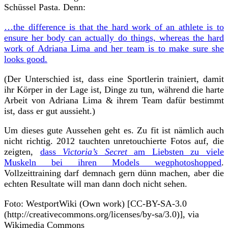
Schüssel Pasta. Denn:
…the difference is that the hard work of an athlete is to
ensure her body can actually do things, whereas the hard
work of Adriana Lima and her team is to make sure she
looks good.
(Der Unterschied ist, dass eine Sportlerin trainiert, damit
ihr Körper in der Lage ist, Dinge zu tun, während die harte
Arbeit von Adriana Lima & ihrem Team dafür bestimmt
ist, dass er gut aussieht.)
Um dieses gute Aussehen geht es. Zu fit ist nämlich auch
nicht richtig. 2012 tauchten unretouchierte Fotos auf, die
zeigten,
dass
Victoria’s Secret
am Liebsten zu viele
Muskeln bei ihren Models wegphotoshopped
.
Vollzeittraining darf demnach gern dünn machen, aber die
echten Resultate will man dann doch nicht sehen.
Foto: WestportWiki (Own work) [CC-BY-SA-3.0
(http://creativecommons.org/licenses/by-sa/3.0)], via
Wikimedia Commons