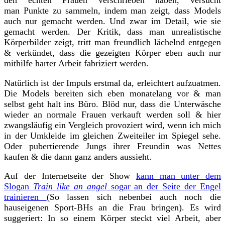
man
Punkte zu sammeln, indem man zeigt, dass Models
auch nur gemacht werden. Und zwar im Detail, wie sie
gemacht werden. Der Kritik, dass man unrealistische
Körperbilder zeigt, tritt man freundlich lächelnd entgegen
& verkündet, dass die gezeigten Körper eben auch nur
mithilfe harter Arbeit fabriziert werden.
Natürlich ist der Impuls erstmal da, erleichtert aufzuatmen.
Die Models bereiten sich eben monatelang vor & man
selbst geht halt ins Büro. Blöd nur, dass die Unterwäsche
wieder an normale Frauen verkauft werden soll & hier
zwangsläufig ein Vergleich provoziert wird, wenn ich mich
in der Umkleide im gleichen Zweiteiler im Spiegel sehe.
Oder pubertierende Jungs ihrer Freundin was Nettes
kaufen & die dann ganz anders aussieht.
Auf der Internetseite der Show
kann man unter dem
Slogan
Train like an angel
sogar an der Seite der Engel
trainieren
(So lassen sich nebenbei auch noch die
hauseigenen Sport-BHs an die Frau bringen). Es wird
suggeriert: In so einem Körper steckt viel Arbeit, aber