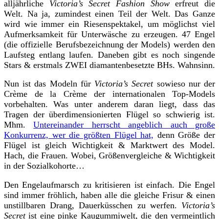
alljährliche
Victoria’s Secret Fashion Show
erfreut die
Welt. Na ja, zumindest einen Teil der Welt. Das Ganze
wird wie immer ein Riesenspektakel, um möglichst viel
Aufmerksamkeit für Unterwäsche zu erzeugen. 47 Engel
(die offizielle Berufsbezeichnung der Models) werden den
Laufsteg entlang laufen. Daneben gibt es noch singende
Stars & erstmals ZWEI diamantenbesetzte BHs. Wahnsinn.
Nun ist das Modeln für
Victoria’s Secret
sowieso nur der
Crème de la Crème der internationalen Top-Models
vorbehalten. Was unter anderem daran liegt, dass das
Tragen der überdimensionierten Flügel so schwierig ist.
Mhm.
Untereinander herrscht angeblich auch große
Konkurrenz, wer die größten Flügel hat,
denn Größe der
Flügel ist gleich Wichtigkeit & Marktwert des Model.
Hach, die Frauen. Wobei, Größenvergleiche & Wichtigkeit
in der Sozialkohorte…
Den Engelaufmarsch zu kritisieren ist einfach. Die Engel
sind immer fröhlich, haben alle die gleiche Frisur & einen
unstillbaren Drang, Dauerküsschen zu werfen.
Victoria’s
Secret
ist eine pinke Kaugummiwelt, die den vermeintlich