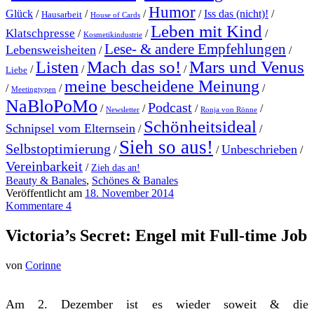
Humor
Glück
/
/
/
/
Iss das (nicht)!
/
Hausarbeit
House of Cards
Leben mit Kind
Klatschpresse
/
/
/
Kosmetikindustrie
Lese- & andere Empfehlungen
Lebensweisheiten
/
/
Mach das so!
Mars und Venus
Listen
/
/
/
Liebe
meine bescheidene Meinung
/
/
/
Meetingtypen
NaBloPoMo
Podcast
/
/
/
/
Newsletter
Ronja von Rönne
Schönheitsideal
Schnipsel vom Elternsein
/
/
Sieh so aus!
Selbstoptimierung
Unbeschrieben
/
/
/
Vereinbarkeit
/
Zieh das an!
Beauty & Banales
,
Schönes & Banales
Veröffentlicht am
18. November 2014
Kommentare 4
Victoria’s Secret: Engel mit Full-time Job
von
Corinne
Am 2. Dezember ist es wieder soweit & die