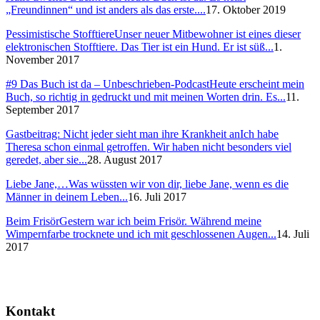
„Freundinnen“ und ist anders als das erste....
17. Oktober 2019
Pessimistische Stofftiere
Unser neuer Mitbewohner ist eines dieser
elektronischen Stofftiere. Das Tier ist ein Hund. Er ist süß...
1.
November 2017
#9 Das Buch ist da – Unbeschrieben-Podcast
Heute erscheint mein
Buch, so richtig in gedruckt und mit meinen Worten drin. Es...
11.
September 2017
Gastbeitrag: Nicht jeder sieht man ihre Krankheit an
Ich habe
Theresa schon einmal getroffen. Wir haben nicht besonders viel
geredet, aber sie...
28. August 2017
Liebe Jane,…
Was wüssten wir von dir, liebe Jane, wenn es die
Männer in deinem Leben...
16. Juli 2017
Beim Frisör
Gestern war ich beim Frisör. Während meine
Wimpernfarbe trocknete und ich mit geschlossenen Augen...
14. Juli
2017
Kontakt