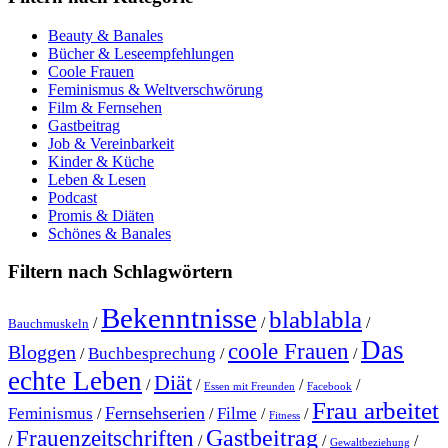
Beauty & Banales
Bücher & Leseempfehlungen
Coole Frauen
Feminismus & Weltverschwörung
Film & Fernsehen
Gastbeitrag
Job & Vereinbarkeit
Kinder & Küche
Leben & Lesen
Podcast
Promis & Diäten
Schönes & Banales
Filtern nach Schlagwörtern
Bekenntnisse
blablabla
/
/
/
Bauchmuskeln
Das
coole Frauen
Bloggen
Buchbesprechung
/
/
/
echte Leben
Diät
/
/
/
/
Essen mit Freunden
Facebook
Frau arbeitet
Fernsehserien
Feminismus
Filme
/
/
/
/
Fitness
Gastbeitrag
Frauenzeitschriften
/
/
/
/
Gewaltbeziehung