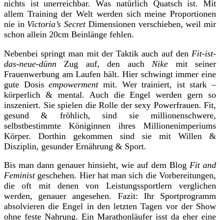
nichts ist unerreichbar. Was natürlich Quatsch ist. Mit
allem Training der Welt werden sich meine Proportionen
nie in
Victoria’s Secret
Dimensionen verschieben, weil mir
schon allein 20cm Beinlänge fehlen.
Nebenbei springt man mit der Taktik auch auf den
Fit-ist-
das-neue-dünn
Zug auf, den auch
Nike
mit seiner
Frauenwerbung am Laufen hält. Hier schwingt immer eine
gute Dosis
empowerment
mit. Wer trainiert, ist stark –
körperlich & mental. Auch die Engel werden gern so
inszeniert. Sie spielen die Rolle der sexy Powerfrauen. Fit,
gesund & fröhlich, sind sie millionenschwere,
selbstbestimmte Königinnen ihres Millionenimperiums
Körper. Dorthin gekommen sind sie mit Willen &
Disziplin, gesunder Ernährung & Sport.
Bis man dann genauer hinsieht, wie auf dem Blog
Fit and
Feminist
geschehen
.
Hier hat man sich die Vorbereitungen,
die oft mit denen von Leistungssportlern verglichen
werden, genauer angesehen. Fazit: Ihr Sportprogramm
absolvieren die Engel in den letzten Tagen vor der Show
ohne feste Nahrung. Ein Marathonläufer isst da eher eine