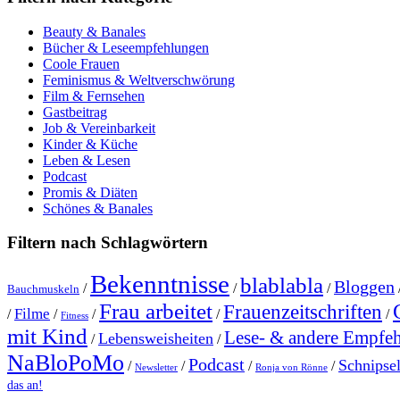
Beauty & Banales
Bücher & Leseempfehlungen
Coole Frauen
Feminismus & Weltverschwörung
Film & Fernsehen
Gastbeitrag
Job & Vereinbarkeit
Kinder & Küche
Leben & Lesen
Podcast
Promis & Diäten
Schönes & Banales
Filtern nach Schlagwörtern
Bekenntnisse
blablabla
Bloggen
/
/
/
Bauchmuskeln
Frau arbeitet
Frauenzeitschriften
Filme
/
/
/
/
/
Fitness
mit Kind
Lese- & andere Empfe
Lebensweisheiten
/
/
NaBloPoMo
Podcast
Schnipse
/
/
/
/
Newsletter
Ronja von Rönne
das an!