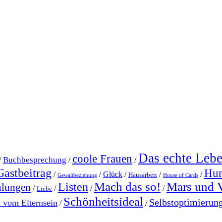
Das echte Leb
coole Frauen
Buchbesprechung
/
/
/
Gastbeitrag
Hu
/
/
Glück
/
/
/
Hausarbeit
Gewaltbeziehung
House of Cards
Mach das so!
Mars und 
Listen
hlungen
/
/
/
/
Liebe
Schönheitsideal
Selbstoptimierun
l vom Elternsein
/
/