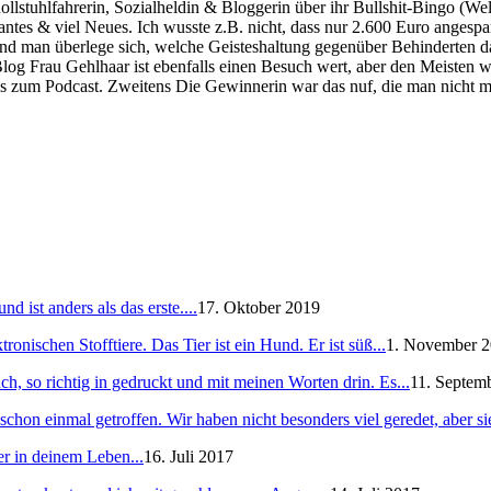
lstuhlfahrerin, Sozialheldin & Bloggerin über ihr Bullshit-Bingo (Wel
essantes & viel Neues. Ich wusste z.B. nicht, dass nur 2.600 Euro ange
Und man überlege sich, welche Geisteshaltung gegenüber Behinderten da
log Frau Gehlhaar ist ebenfalls einen Besuch wert, aber den Meisten w
 zum Podcast. Zweitens Die Gewinnerin war das nuf, die man nicht mehr
 ist anders als das erste....
17. Oktober 2019
ronischen Stofftiere. Das Tier ist ein Hund. Er ist süß...
1. November 
h, so richtig in gedruckt und mit meinen Worten drin. Es...
11. Septem
schon einmal getroffen. Wir haben nicht besonders viel geredet, aber sie
er in deinem Leben...
16. Juli 2017