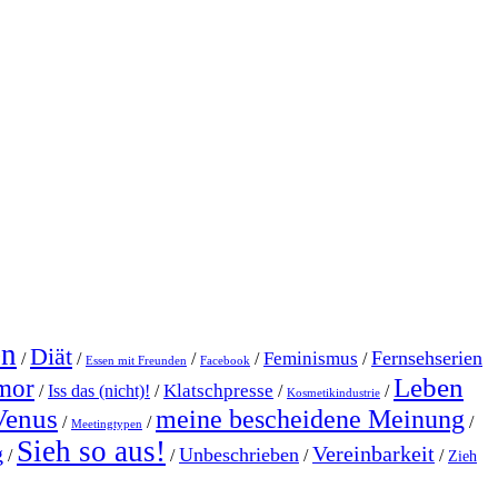
en
Diät
Fernsehserien
Feminismus
/
/
/
/
/
Essen mit Freunden
Facebook
Leben
mor
Klatschpresse
/
Iss das (nicht)!
/
/
/
Kosmetikindustrie
Venus
meine bescheidene Meinung
/
/
/
Meetingtypen
Sieh so aus!
g
Vereinbarkeit
Unbeschrieben
/
/
/
/
Zieh