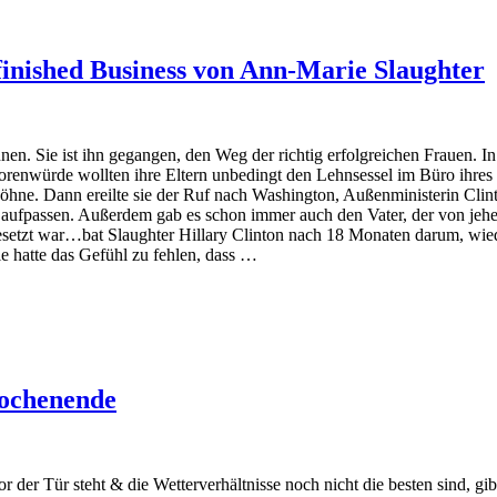
inished Business von Ann-Marie Slaughter
n. Sie ist ihn gegangen, den Weg der richtig erfolgreichen Frauen. In 
ssorenwürde wollten ihre Eltern unbedingt den Lehnsessel im Büro ihres
Söhne. Dann ereilte sie der Ruf nach Washington, Außenministerin Clint
st aufpassen. Außerdem gab es schon immer auch den Vater, der von jeh
 besetzt war…bat Slaughter Hillary Clinton nach 18 Monaten darum, wie
e hatte das Gefühl zu fehlen, dass …
Wochenende
 der Tür steht & die Wetterverhältnisse noch nicht die besten sind, g