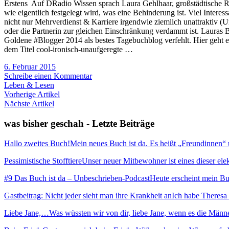
Erstens Auf DRadio Wissen sprach Laura Gehlhaar, großstädtische Rol
wie eigentlich festgelegt wird, was eine Behinderung ist. Viel Inter
nicht nur Mehrverdienst & Karriere irgendwie ziemlich unattraktiv (
oder die Partnerin zur gleichen Einschränkung verdammt ist. Lauras B
Goldene #Blogger 2014 als bestes Tagebuchblog verfehlt. Hier geht es
dem Titel cool-ironisch-unaufgeregte …
6. Februar 2015
Schreibe einen Kommentar
Leben & Lesen
Vorherige Artikel
Nächste Artikel
was bisher geschah - Letzte Beiträge
Hallo zweites Buch!
Mein neues Buch ist da. Es heißt „Freundinnen“ und
Pessimistische Stofftiere
Unser neuer Mitbewohner ist eines dieser elekt
#9 Das Buch ist da – Unbeschrieben-Podcast
Heute erscheint mein Buc
Gastbeitrag: Nicht jeder sieht man ihre Krankheit an
Ich habe Theresa 
Liebe Jane,…
Was wüssten wir von dir, liebe Jane, wenn es die Männ