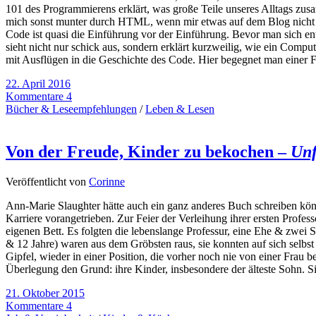
101 des Programmierens erklärt, was große Teile unseres Alltags zu
mich sonst munter durch HTML, wenn mir etwas auf dem Blog nicht gef
Code ist quasi die Einführung vor der Einführung. Bevor man sich ent
sieht nicht nur schick aus, sondern erklärt kurzweilig, wie ein Comp
mit Ausflügen in die Geschichte des Code. Hier begegnet man einer 
22. April 2016
Kommentare 4
Bücher & Leseempfehlungen
/
Leben & Lesen
Von der Freude, Kinder zu bekochen –
Unf
Veröffentlicht von
Corinne
Ann-Marie Slaughter hätte auch ein ganz anderes Buch schreiben könne
Karriere vorangetrieben. Zur Feier der Verleihung ihrer ersten Profe
eigenen Bett. Es folgten die lebenslange Professur, eine Ehe & zwei 
& 12 Jahre) waren aus dem Gröbsten raus, sie konnten auf sich selb
Gipfel, wieder in einer Position, die vorher noch nie von einer Frau
Überlegung den Grund: ihre Kinder, insbesondere der älteste Sohn. Si
21. Oktober 2015
Kommentare 4