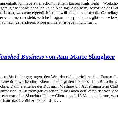
sammenhält. Ich habe zwar schon in einem kurzen Rails Girls – Works
ällt, aber sonst habe ich keine Ahnung. Also hatte, bevor ich das Bu
scheidet, was man eigentlich lernen will, findet man hier die Grundla
uter von innen aussieht, welche Programmiersprachen es gibt oder wie A
Frau nach der anderen. Programmieren ist eben nicht nur …
inished Business
von Ann-Marie Slaughter
n. Sie ist ihn gegangen, den Weg der richtig erfolgreichen Frauen. In 
ssorenwürde wollten ihre Eltern unbedingt den Lehnsessel im Büro ihres
Söhne. Dann ereilte sie der Ruf nach Washington, Außenministerin Clint
st aufpassen. Außerdem gab es schon immer auch den Vater, der von jeh
 besetzt war…bat Slaughter Hillary Clinton nach 18 Monaten darum, wie
e hatte das Gefühl zu fehlen, dass …