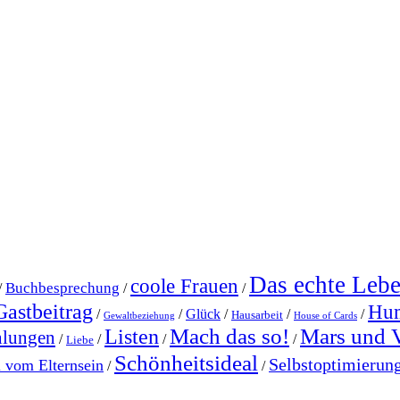
Das echte Leb
coole Frauen
Buchbesprechung
/
/
/
Gastbeitrag
Hu
/
/
Glück
/
/
/
Hausarbeit
Gewaltbeziehung
House of Cards
Mach das so!
Mars und 
Listen
hlungen
/
/
/
/
Liebe
Schönheitsideal
Selbstoptimierun
l vom Elternsein
/
/