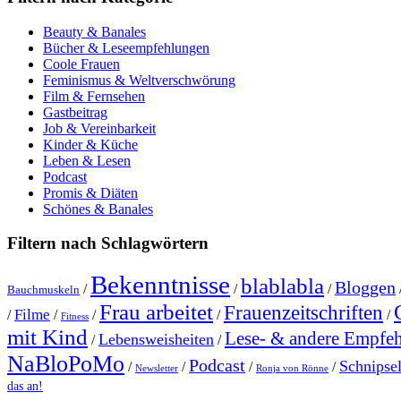
Beauty & Banales
Bücher & Leseempfehlungen
Coole Frauen
Feminismus & Weltverschwörung
Film & Fernsehen
Gastbeitrag
Job & Vereinbarkeit
Kinder & Küche
Leben & Lesen
Podcast
Promis & Diäten
Schönes & Banales
Filtern nach Schlagwörtern
Bekenntnisse
blablabla
Bloggen
/
/
/
Bauchmuskeln
Frau arbeitet
Frauenzeitschriften
Filme
/
/
/
/
/
Fitness
mit Kind
Lese- & andere Empfe
Lebensweisheiten
/
/
NaBloPoMo
Podcast
Schnipse
/
/
/
/
Newsletter
Ronja von Rönne
das an!