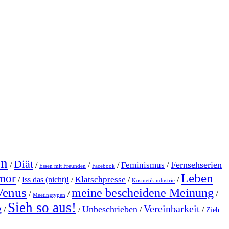
en
Diät
Fernsehserien
Feminismus
/
/
/
/
/
Essen mit Freunden
Facebook
Leben
mor
Klatschpresse
/
Iss das (nicht)!
/
/
/
Kosmetikindustrie
Venus
meine bescheidene Meinung
/
/
/
Meetingtypen
Sieh so aus!
g
Vereinbarkeit
Unbeschrieben
/
/
/
/
Zieh