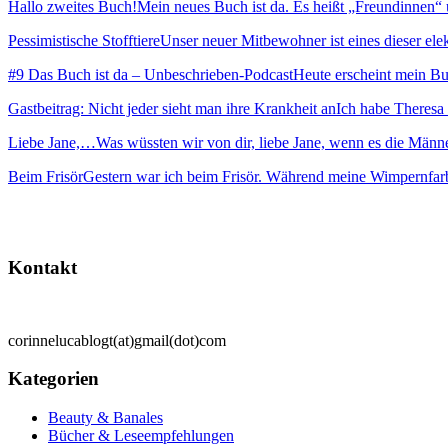
Hallo zweites Buch!
Mein neues Buch ist da. Es heißt „Freundinnen“ und
Pessimistische Stofftiere
Unser neuer Mitbewohner ist eines dieser elekt
#9 Das Buch ist da – Unbeschrieben-Podcast
Heute erscheint mein Buc
Gastbeitrag: Nicht jeder sieht man ihre Krankheit an
Ich habe Theresa 
Liebe Jane,…
Was wüssten wir von dir, liebe Jane, wenn es die Männ
Beim Frisör
Gestern war ich beim Frisör. Während meine Wimpernfarb
Kontakt
corinnelucablogt(at)gmail(dot)com
Kategorien
Beauty & Banales
Bücher & Leseempfehlungen