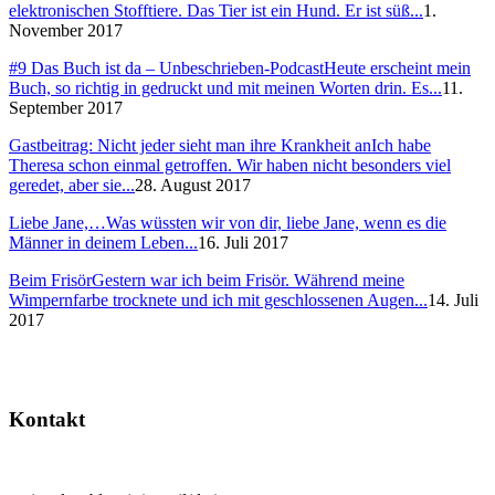
elektronischen Stofftiere. Das Tier ist ein Hund. Er ist süß...
1.
November 2017
#9 Das Buch ist da – Unbeschrieben-Podcast
Heute erscheint mein
Buch, so richtig in gedruckt und mit meinen Worten drin. Es...
11.
September 2017
Gastbeitrag: Nicht jeder sieht man ihre Krankheit an
Ich habe
Theresa schon einmal getroffen. Wir haben nicht besonders viel
geredet, aber sie...
28. August 2017
Liebe Jane,…
Was wüssten wir von dir, liebe Jane, wenn es die
Männer in deinem Leben...
16. Juli 2017
Beim Frisör
Gestern war ich beim Frisör. Während meine
Wimpernfarbe trocknete und ich mit geschlossenen Augen...
14. Juli
2017
Kontakt