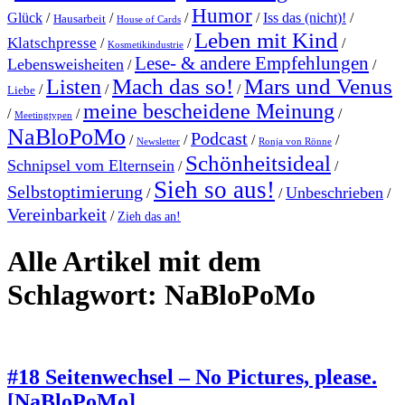
Humor
Glück
/
/
/
/
Iss das (nicht)!
/
Hausarbeit
House of Cards
Leben mit Kind
Klatschpresse
/
/
/
Kosmetikindustrie
Lese- & andere Empfehlungen
Lebensweisheiten
/
/
Mach das so!
Mars und Venus
Listen
/
/
/
Liebe
meine bescheidene Meinung
/
/
/
Meetingtypen
NaBloPoMo
Podcast
/
/
/
/
Newsletter
Ronja von Rönne
Schönheitsideal
Schnipsel vom Elternsein
/
/
Sieh so aus!
Selbstoptimierung
Unbeschrieben
/
/
/
Vereinbarkeit
/
Zieh das an!
Alle Artikel mit dem
Schlagwort:
NaBloPoMo
#18 Seitenwechsel – No Pictures, please.
[NaBloPoMo]