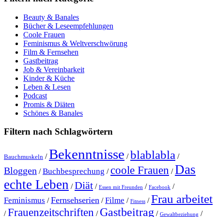
Beauty & Banales
Bücher & Leseempfehlungen
Coole Frauen
Feminismus & Weltverschwörung
Film & Fernsehen
Gastbeitrag
Job & Vereinbarkeit
Kinder & Küche
Leben & Lesen
Podcast
Promis & Diäten
Schönes & Banales
Filtern nach Schlagwörtern
Bekenntnisse
blablabla
/
/
/
Bauchmuskeln
Das
coole Frauen
Bloggen
Buchbesprechung
/
/
/
echte Leben
Diät
/
/
/
/
Essen mit Freunden
Facebook
Frau arbeitet
Fernsehserien
Feminismus
Filme
/
/
/
/
Fitness
Gastbeitrag
Frauenzeitschriften
/
/
/
/
Gewaltbeziehung