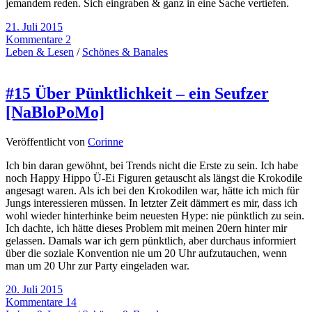
jemandem reden. Sich eingraben & ganz in eine Sache vertiefen.
21. Juli 2015
Kommentare 2
Leben & Lesen
/
Schönes & Banales
#15 Über Pünktlichkeit – ein Seufzer
[NaBloPoMo]
Veröffentlicht von
Corinne
Ich bin daran gewöhnt, bei Trends nicht die Erste zu sein. Ich habe
noch Happy Hippo Ü-Ei Figuren getauscht als längst die Krokodile
angesagt waren. Als ich bei den Krokodilen war, hätte ich mich für
Jungs interessieren müssen. In letzter Zeit dämmert es mir, dass ich
wohl wieder hinterhinke beim neuesten Hype: nie pünktlich zu sein.
Ich dachte, ich hätte dieses Problem mit meinen 20ern hinter mir
gelassen. Damals war ich gern pünktlich, aber durchaus informiert
über die soziale Konvention nie um 20 Uhr aufzutauchen, wenn
man um 20 Uhr zur Party eingeladen war.
20. Juli 2015
Kommentare 14