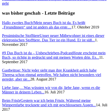
geht
was bisher geschah - Letzte Beiträge
Hallo zweites Buch!
Mein neues Buch ist da. Es heißt
„Freundinnen“ und ist anders als das erste....
17. Oktober 2019
Pessimistische Stofftiere
Unser neuer Mitbewohner ist eines dieser
elektronischen Stofftiere. Das Tier ist ein Hund. Er ist süß...
1.
November 2017
#9 Das Buch ist da – Unbeschrieben-Podcast
Heute erscheint mein
Buch, so richtig in gedruckt und mit meinen Worten drin. Es...
11.
September 2017
Gastbeitrag: Nicht jeder sieht man ihre Krankheit an
Ich habe
Theresa schon einmal getroffen. Wir haben nicht besonders viel
geredet, aber sie...
28. August 2017
Liebe Jane,…
Was wüssten wir von dir, liebe Jane, wenn es die
Männer in deinem Leben...
16. Juli 2017
Beim Frisör
Gestern war ich beim Frisör. Während meine
Wimpernfarbe trocknete und ich mit geschlossenen Augen...
14. Juli
2017