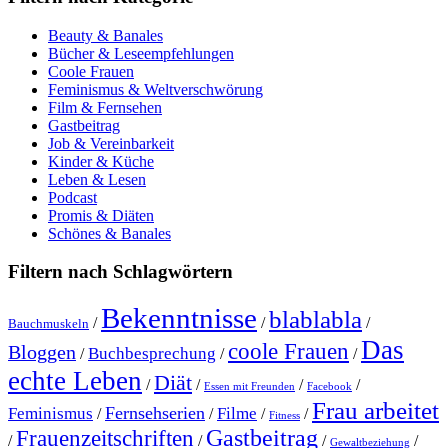
Beauty & Banales
Bücher & Leseempfehlungen
Coole Frauen
Feminismus & Weltverschwörung
Film & Fernsehen
Gastbeitrag
Job & Vereinbarkeit
Kinder & Küche
Leben & Lesen
Podcast
Promis & Diäten
Schönes & Banales
Filtern nach Schlagwörtern
Bekenntnisse
blablabla
/
/
/
Bauchmuskeln
Das
coole Frauen
Bloggen
Buchbesprechung
/
/
/
echte Leben
Diät
/
/
/
/
Essen mit Freunden
Facebook
Frau arbeitet
Fernsehserien
Feminismus
Filme
/
/
/
/
Fitness
Gastbeitrag
Frauenzeitschriften
/
/
/
/
Gewaltbeziehung