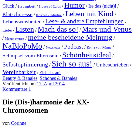
Humor
Glück
/
/
/
/
Iss das (nicht)!
/
Hausarbeit
House of Cards
Leben mit Kind
Klatschpresse
/
/
/
Kosmetikindustrie
Lese- & andere Empfehlungen
Lebensweisheiten
/
/
Mach das so!
Mars und Venus
Listen
/
/
/
Liebe
meine bescheidene Meinung
/
/
/
Meetingtypen
NaBloPoMo
Podcast
/
/
/
/
Newsletter
Ronja von Rönne
Schönheitsideal
Schnipsel vom Elternsein
/
/
Sieh so aus!
Selbstoptimierung
Unbeschrieben
/
/
/
Vereinbarkeit
/
Zieh das an!
Beauty & Banales
,
Schönes & Banales
Veröffentlicht am
17. April 2014
Kommentare 1
Die (Dis-)harmonie der XX-
Chromosomen
von
Corinne