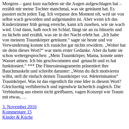
Morgens – ganz kurz nachdem sie die Augen aufgeschlagen hat –
erzählt mir meine Tochter manchmal, was sie geträumt hat. Es
passiert nicht jeden Tag. Ich verpasse den Moment oft, weil sie von
selbst wach geworden und aufgestanden ist. Aber wenn ich das
Kinderzimmer früh genug erreiche, kann ich zusehen, wie sie wach
wird. Und dann, halb noch im Schlaf, fängt sie an zu blinzeln und
zu lächeln und erzählt, was sie in der Nacht erlebt hat. „Ich habe
von meinem Traumkörper geträumt.“ sagte sie heute und vor
Verwunderung konnte ich zunächst gar nichts erwidern. „Woher hat
sie denn dieses Wort?“ war mein erster Gedanke. Aber da hatte sie
schon weitergesprochen: „Mein Traumkörper, Mama, konnte unter
Wasser atmen. Ich bin geschwommen und getaucht und es hat
funktioniert.“ *** Die Fitnessinstagramerin präsentiert ihre
Bauchmuskeln und schreibt darunter: „Wenn du dich motivieren
willst, stell dir einfach deinen Traumkörper vor. #determination“
Traumkörper. Was ist das eigentlich für eine Idee in diesem Wort?
Gleichzeitig verführerisch und irgendwie lächerlich zugleich. Die
Verbindung aus einem nicht greifbaren, vagen Konzept wie Traum
mit etwas, …
3. November 2016
Kommentare 15
Kinder & Küche