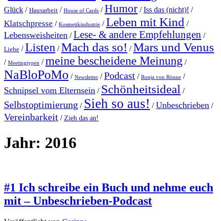
Humor
Glück
/
/
/
/
Iss das (nicht)!
/
Hausarbeit
House of Cards
Leben mit Kind
Klatschpresse
/
/
/
Kosmetikindustrie
Lese- & andere Empfehlungen
Lebensweisheiten
/
/
Mach das so!
Mars und Venus
Listen
/
/
/
Liebe
meine bescheidene Meinung
/
/
/
Meetingtypen
NaBloPoMo
Podcast
/
/
/
/
Newsletter
Ronja von Rönne
Schönheitsideal
Schnipsel vom Elternsein
/
/
Sieh so aus!
Selbstoptimierung
Unbeschrieben
/
/
/
Vereinbarkeit
/
Zieh das an!
Jahr:
2016
#1 Ich schreibe ein Buch und nehme euch
mit – Unbeschrieben-Podcast