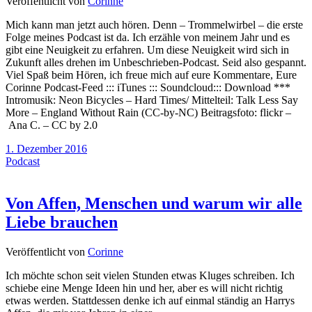
Veröffentlicht von
Corinne
Mich kann man jetzt auch hören. Denn – Trommelwirbel – die erste
Folge meines Podcast ist da. Ich erzähle von meinem Jahr und es
gibt eine Neuigkeit zu erfahren. Um diese Neuigkeit wird sich in
Zukunft alles drehen im Unbeschrieben-Podcast. Seid also gespannt.
Viel Spaß beim Hören, ich freue mich auf eure Kommentare, Eure
Corinne Podcast-Feed ::: iTunes ::: Soundcloud::: Download ***
Intromusik: Neon Bicycles – Hard Times/ Mittelteil: Talk Less Say
More – England Without Rain (CC-by-NC) Beitragsfoto: flickr –
Ana C. – CC by 2.0
1. Dezember 2016
Podcast
Von Affen, Menschen und warum wir alle
Liebe brauchen
Veröffentlicht von
Corinne
Ich möchte schon seit vielen Stunden etwas Kluges schreiben. Ich
schiebe eine Menge Ideen hin und her, aber es will nicht richtig
etwas werden. Stattdessen denke ich auf einmal ständig an Harrys