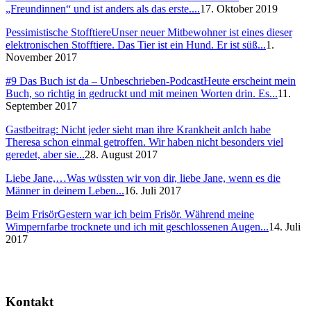
„Freundinnen“ und ist anders als das erste....
17. Oktober 2019
Pessimistische Stofftiere
Unser neuer Mitbewohner ist eines dieser
elektronischen Stofftiere. Das Tier ist ein Hund. Er ist süß...
1.
November 2017
#9 Das Buch ist da – Unbeschrieben-Podcast
Heute erscheint mein
Buch, so richtig in gedruckt und mit meinen Worten drin. Es...
11.
September 2017
Gastbeitrag: Nicht jeder sieht man ihre Krankheit an
Ich habe
Theresa schon einmal getroffen. Wir haben nicht besonders viel
geredet, aber sie...
28. August 2017
Liebe Jane,…
Was wüssten wir von dir, liebe Jane, wenn es die
Männer in deinem Leben...
16. Juli 2017
Beim Frisör
Gestern war ich beim Frisör. Während meine
Wimpernfarbe trocknete und ich mit geschlossenen Augen...
14. Juli
2017
Kontakt