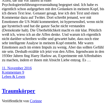
Affen, die mir vor Jahren in einer
Psychologieeinführungsveranstaltung begegnet sind. Ich habe es
eigentlich schon aufgegeben mit den Gedanken in meinem Kopf, bis
ich diesen Text lese. Genauer gesagt, lese ich den Text und einen
Kommentar dazu auf Twitter. Dort schreibt jemand, wer mit
Emotionen die US-Wahl kommentiert, ist hypersensibel, wenn nicht
gar hysterisch und hat die ganze Sache nicht verstanden
(Demokratie halt). Die Überheblichkeit macht es mir klar. Plötzlich
weiß ich, wieso ich an die Affen denke. Und warum ich eigentlich
nicht darüber schreiben wollte und gewartet habe, dass noch eine
sehr intelligente Analyse in meinem Kopf entsteht. Mir waren
Emotionen auch im ersten Impuls zu wenig. Aber das sollten Gefühl
nie sein. Deshalb erzähle ich jetzt von den Affen. Irgendwann in den
1930er Jahren fing Harry Harlow an, Experimente mit Affenbabies
zu machen, indem er ihnen mit Absicht Liebe entzog. Es …
11. November 2016
Kommentare 9
Leben & Lesen
Traumkörper
Veröffentlicht von
Corinne