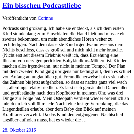
Ein bisschen Podcastliebe
Veröffentlicht von
Corinne
Podcasts sind großartig. Ich habe sie entdeckt, als ich dem ersten
Kind stundenlang zum Einschlafen die Hand hielt und musste ein
zweites bekommen, um mein abendliches Hören weiter zu
rechtfertigen. Nachdem das erste Kind irgendwann wie aus dem
Nichts beschloss, dass es groß sei und mich nicht mehr brauche.
(Nicht erst seit diesem Erlebnis weiß ich, dass Erziehung eine
Illusion von nervigen perfekten Babykindkurs-Müttern ist. Kinder
machen alles irgendwann, nur nicht in meinem Tempo.) Der Plan
mit dem zweiten Kind ging übrigens nur bedingt auf, denn es schlief
von Anfang an unglaublich gut. Freundlicherweise hat es sich aber
das Zahnen bis jetzt aufgehoben, so dass es nachts ganz viel wach
ist, allerdings relativ friedlich. Es lässt sich gemächlich Dauerstillen
und greift ständig nach dem Kopfhörer in meinem Ohr, was drei
Dinge zur Folge hat. Mein Osteopath verdient wieder ordentlich an
mir, denn ich vollführe jede Nacht eine lustige Verrenkung, die das
Liegendstillen erlaubt, aber dem Baby den Blick auf meinen
Kopfhörer verwehrt. Da das Kind den entgangenen Nachtschlaf
tagsüber aufholen muss, hat es wieder die …
28. Oktober 2016