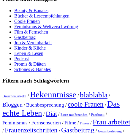
Beauty & Banales
Bücher & Leseempfehlungen
Coole Frauen
Feminismus & Weltverschwörung
Film & Fernsehen
Gastbeitrag
Job & Vereinbarkeit
Kinder & Küche
Leben & Lesen
Podcast
Promis & Diäten
Schönes & Banales
Filtern nach Schlagwörtern
Bekenntnisse
blablabla
/
/
/
Bauchmuskeln
Das
coole Frauen
Bloggen
Buchbesprechung
/
/
/
echte Leben
Diät
/
/
/
/
Essen mit Freunden
Facebook
Frau arbeitet
Fernsehserien
Feminismus
Filme
/
/
/
/
Fitness
Gastbeitrag
Frauenzeitschriften
/
/
/
/
Gewaltbeziehung