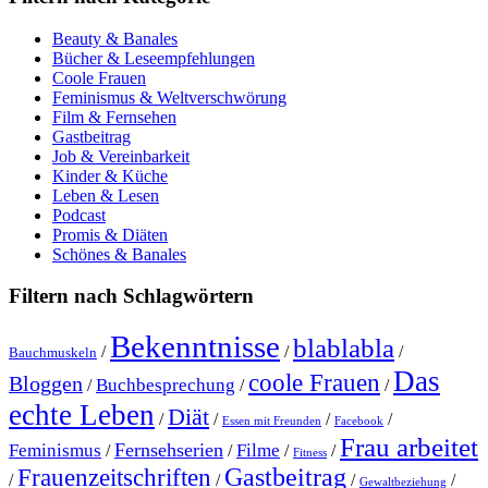
Beauty & Banales
Bücher & Leseempfehlungen
Coole Frauen
Feminismus & Weltverschwörung
Film & Fernsehen
Gastbeitrag
Job & Vereinbarkeit
Kinder & Küche
Leben & Lesen
Podcast
Promis & Diäten
Schönes & Banales
Filtern nach Schlagwörtern
Bekenntnisse
blablabla
/
/
/
Bauchmuskeln
Das
coole Frauen
Bloggen
Buchbesprechung
/
/
/
echte Leben
Diät
/
/
/
/
Essen mit Freunden
Facebook
Frau arbeitet
Fernsehserien
Feminismus
Filme
/
/
/
/
Fitness
Gastbeitrag
Frauenzeitschriften
/
/
/
/
Gewaltbeziehung