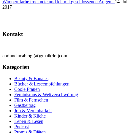
Wimpernfarbe trocknete und ich mit geschlossenen Augen...
14. Juli
2017
Kontakt
corinnelucablogt(at)gmail(dot)com
Kategorien
Beauty & Banales
Bücher & Leseempfehlungen
Coole Frauen
Feminismus & Weltverschwörung
Film & Fernsehen
Gastbeitrag
Job & Vereinbarkeit
Kinder & Küche
Leben & Lesen
Podcast
Promis & Diäten