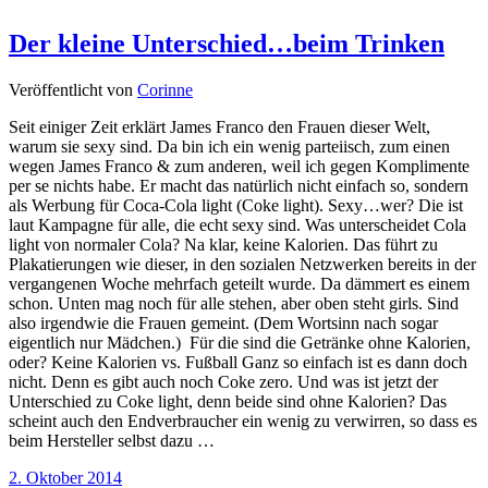
Der kleine Unterschied…beim Trinken
Veröffentlicht von
Corinne
Seit einiger Zeit erklärt James Franco den Frauen dieser Welt,
warum sie sexy sind. Da bin ich ein wenig parteiisch, zum einen
wegen James Franco & zum anderen, weil ich gegen Komplimente
per se nichts habe. Er macht das natürlich nicht einfach so, sondern
als Werbung für Coca-Cola light (Coke light). Sexy…wer? Die ist
laut Kampagne für alle, die echt sexy sind. Was unterscheidet Cola
light von normaler Cola? Na klar, keine Kalorien. Das führt zu
Plakatierungen wie dieser, in den sozialen Netzwerken bereits in der
vergangenen Woche mehrfach geteilt wurde. Da dämmert es einem
schon. Unten mag noch für alle stehen, aber oben steht girls. Sind
also irgendwie die Frauen gemeint. (Dem Wortsinn nach sogar
eigentlich nur Mädchen.) Für die sind die Getränke ohne Kalorien,
oder? Keine Kalorien vs. Fußball Ganz so einfach ist es dann doch
nicht. Denn es gibt auch noch Coke zero. Und was ist jetzt der
Unterschied zu Coke light, denn beide sind ohne Kalorien? Das
scheint auch den Endverbraucher ein wenig zu verwirren, so dass es
beim Hersteller selbst dazu …
2. Oktober 2014