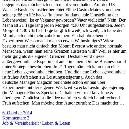
begegnet, das möchte ich euch nicht vorenthalten. Auf der US-
Website Business Insider berichtet Filipe Castro Matos von einem
seiner größten life hacks (in etwa: fundamentale Umstellung der
Lebensweise). Ist er Veganer geworden? Vater vielleicht? Nein. Der
Mann ist 21 Tage lang jeden Morgen 4:30 Uhr aufgestanden. Jeden
Morgen! 4:30 Uhr! 21 Tage lang! Ich weiß, ich weiß, ich habe den
Mund auch nicht mehr zubekommen. Ein bahnbrechendes
Experiment Wieso macht man so etwas Wahnsinniges? Wieso
besteigt man nicht einfach den Mount Everest wie andere normale
Menschen, wenn man seine Grenzen austesten will? Weil es hier um
mehr ging als die eigenen Grenzen. Deshalb wird dieses
außergewöhnliche Experiment auch in einem Online-Businessportal
unter Strategie beschrieben. In 21 Tagen nämlich kann man eine
neue Lebensgewohnheit einüben. Und die neue Lebensgewohnheit
ist frühes Aufstehen zur Leistungssteigerung. Auch das
deutsche Manager Magazin berichtete schon einmal über
Experimente mit der eigenen Weckzeit zwecks Leistungssteigerung
(im Manager-Fitness-Special). Da halten wir mal kurz inne &
überlegen. Zunächst ist die Idee natürlich wirklich bahnbrechend.
Früh aufstehen. Man möchte dem Autor zurufen: Das macht der …
6. Oktober 2014
Kommentare 3
Job & Vereinbarkeit
/
Leben & Lesen