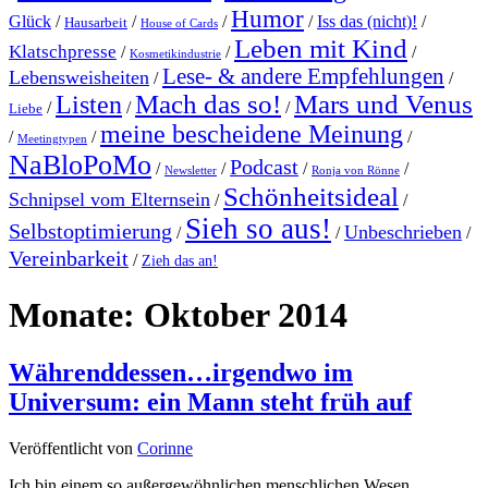
Humor
Glück
/
/
/
/
Iss das (nicht)!
/
Hausarbeit
House of Cards
Leben mit Kind
Klatschpresse
/
/
/
Kosmetikindustrie
Lese- & andere Empfehlungen
Lebensweisheiten
/
/
Mach das so!
Mars und Venus
Listen
/
/
/
Liebe
meine bescheidene Meinung
/
/
/
Meetingtypen
NaBloPoMo
Podcast
/
/
/
/
Newsletter
Ronja von Rönne
Schönheitsideal
Schnipsel vom Elternsein
/
/
Sieh so aus!
Selbstoptimierung
Unbeschrieben
/
/
/
Vereinbarkeit
/
Zieh das an!
Monate:
Oktober 2014
Währenddessen…irgendwo im
Universum: ein Mann steht früh auf
Veröffentlicht von
Corinne
Ich bin einem so außergewöhnlichen menschlichen Wesen