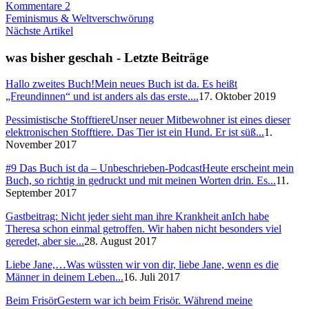
Kommentare 2
Feminismus & Weltverschwörung
Nächste Artikel
was bisher geschah - Letzte Beiträge
Hallo zweites Buch!
Mein neues Buch ist da. Es heißt
„Freundinnen“ und ist anders als das erste....
17. Oktober 2019
Pessimistische Stofftiere
Unser neuer Mitbewohner ist eines dieser
elektronischen Stofftiere. Das Tier ist ein Hund. Er ist süß...
1.
November 2017
#9 Das Buch ist da – Unbeschrieben-Podcast
Heute erscheint mein
Buch, so richtig in gedruckt und mit meinen Worten drin. Es...
11.
September 2017
Gastbeitrag: Nicht jeder sieht man ihre Krankheit an
Ich habe
Theresa schon einmal getroffen. Wir haben nicht besonders viel
geredet, aber sie...
28. August 2017
Liebe Jane,…
Was wüssten wir von dir, liebe Jane, wenn es die
Männer in deinem Leben...
16. Juli 2017
Beim Frisör
Gestern war ich beim Frisör. Während meine