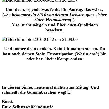
Und doch, irgendetwas fehlt. Ein Antrag, das wär’s.
(
„So bekommst du 2016 von deinem Liebsten ganz sicher
einen Heiratsantrag“
)
Also, nicht nörgeln und Ehefrauen-Qualitäten
beweisen.
Und immer dran denken. Kein Ultimatum stellen. Du
hast auch deinen Stolz, Emanzipation (Was’n das?) hin
oder her. #keineKompromisse
In diesem Sinne, heute mal nichts zum Mittag. Und
schmeißt die Gummibärchen weg!!1!
Bussi.
Eure Selbstzweifelindustrie