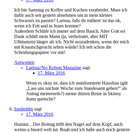
Ich bin Samstag zu Keffee und Kuchen verabredet. Muss ich
dafür auch seit gestern abnehmen um in mein kleines
Schwarzes zu passen? Larissa, falls du mitliest: ist das ok,
wenn ich Fett und in Jeans komme?
Außerdem Schläfe ich immer auf dem Bauch. Aber Gott sei
Dank schläft mein Mann (ja, verheiratet, aber MIT
Ultimatum) länger als ich. Nicht auszudenken, wenn der mich
mit Knautschgesicht sehen würde! Ich seh schon die
Scheidungspapiere vor mir!
Antworten
Larissa//No Robots Magazine
sagt
17. März 2016
Wenn es okay ist, dass ich uninformierte Hausfrau (gilt
„Lass uns nächste Woche zum Standesamt gehen!“ als
Antrag meinerseits?) meine dürren Beine in Skinny
Jeans quetsche?
frauheldin
sagt
17. März 2016
Huiuiui…Der Beitrag trifft den Nagel auf dem Kopf, auch
wenns a bisserl weh tut. Boah und ich habe auch noch gestern