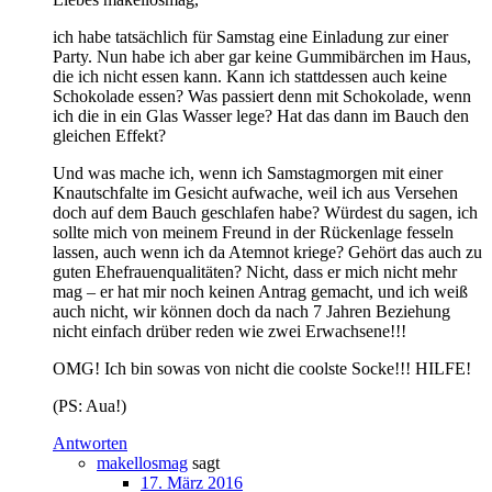
ich habe tatsächlich für Samstag eine Einladung zur einer
Party. Nun habe ich aber gar keine Gummibärchen im Haus,
die ich nicht essen kann. Kann ich stattdessen auch keine
Schokolade essen? Was passiert denn mit Schokolade, wenn
ich die in ein Glas Wasser lege? Hat das dann im Bauch den
gleichen Effekt?
Und was mache ich, wenn ich Samstagmorgen mit einer
Knautschfalte im Gesicht aufwache, weil ich aus Versehen
doch auf dem Bauch geschlafen habe? Würdest du sagen, ich
sollte mich von meinem Freund in der Rückenlage fesseln
lassen, auch wenn ich da Atemnot kriege? Gehört das auch zu
guten Ehefrauenqualitäten? Nicht, dass er mich nicht mehr
mag – er hat mir noch keinen Antrag gemacht, und ich weiß
auch nicht, wir können doch da nach 7 Jahren Beziehung
nicht einfach drüber reden wie zwei Erwachsene!!!
OMG! Ich bin sowas von nicht die coolste Socke!!! HILFE!
(PS: Aua!)
Antworten
makellosmag
sagt
17. März 2016