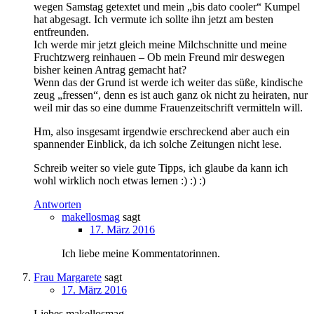
wegen Samstag getextet und mein „bis dato cooler“ Kumpel
hat abgesagt. Ich vermute ich sollte ihn jetzt am besten
entfreunden.
Ich werde mir jetzt gleich meine Milchschnitte und meine
Fruchtzwerg reinhauen – Ob mein Freund mir deswegen
bisher keinen Antrag gemacht hat?
Wenn das der Grund ist werde ich weiter das süße, kindische
zeug „fressen“, denn es ist auch ganz ok nicht zu heiraten, nur
weil mir das so eine dumme Frauenzeitschrift vermitteln will.
Hm, also insgesamt irgendwie erschreckend aber auch ein
spannender Einblick, da ich solche Zeitungen nicht lese.
Schreib weiter so viele gute Tipps, ich glaube da kann ich
wohl wirklich noch etwas lernen :) :) :)
Antworten
makellosmag
sagt
17. März 2016
Ich liebe meine Kommentatorinnen.
Frau Margarete
sagt
17. März 2016
Liebes makellosmag,