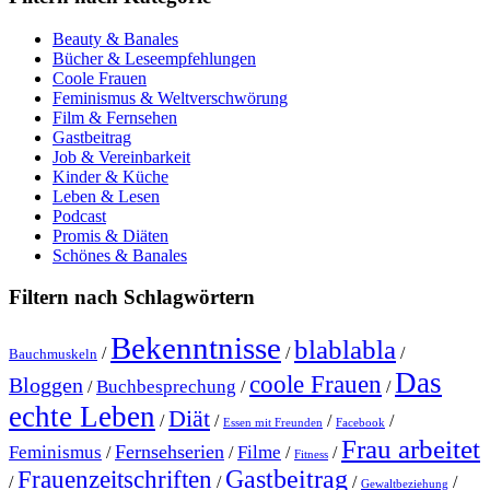
Beauty & Banales
Bücher & Leseempfehlungen
Coole Frauen
Feminismus & Weltverschwörung
Film & Fernsehen
Gastbeitrag
Job & Vereinbarkeit
Kinder & Küche
Leben & Lesen
Podcast
Promis & Diäten
Schönes & Banales
Filtern nach Schlagwörtern
Bekenntnisse
blablabla
/
/
/
Bauchmuskeln
Das
coole Frauen
Bloggen
Buchbesprechung
/
/
/
echte Leben
Diät
/
/
/
/
Essen mit Freunden
Facebook
Frau arbeitet
Fernsehserien
Feminismus
Filme
/
/
/
/
Fitness
Gastbeitrag
Frauenzeitschriften
/
/
/
/
Gewaltbeziehung