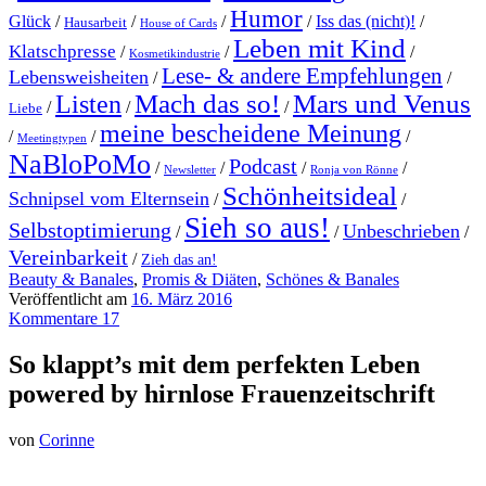
Humor
Glück
/
/
/
/
Iss das (nicht)!
/
Hausarbeit
House of Cards
Leben mit Kind
Klatschpresse
/
/
/
Kosmetikindustrie
Lese- & andere Empfehlungen
Lebensweisheiten
/
/
Mach das so!
Mars und Venus
Listen
/
/
/
Liebe
meine bescheidene Meinung
/
/
/
Meetingtypen
NaBloPoMo
Podcast
/
/
/
/
Newsletter
Ronja von Rönne
Schönheitsideal
Schnipsel vom Elternsein
/
/
Sieh so aus!
Selbstoptimierung
Unbeschrieben
/
/
/
Vereinbarkeit
/
Zieh das an!
Beauty & Banales
,
Promis & Diäten
,
Schönes & Banales
Veröffentlicht am
16. März 2016
Kommentare 17
So klappt’s mit dem perfekten Leben
powered by hirnlose Frauenzeitschrift
von
Corinne