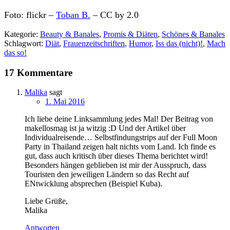
Foto: flickr –
Toban B.
– CC by 2.0
Kategorie:
Beauty & Banales
,
Promis & Diäten
,
Schönes & Banales
Schlagwort:
Diät
,
Frauenzeitschriften
,
Humor
,
Iss das (nicht)!
,
Mach
das so!
17 Kommentare
Malika
sagt
1. Mai 2016
Ich liebe deine Linksammlung jedes Mal! Der Beitrag von
makellosmag ist ja witzig :D Und der Artikel über
Individualreisende… Selbstfindungstrips auf der Full Moon
Party in Thailand zeigen halt nichts vom Land. Ich finde es
gut, dass auch kritisch über dieses Thema berichtet wird!
Besonders hängen geblieben ist mir der Ausspruch, dass
Touristen den jeweiligen Ländern so das Recht auf
ENtwicklung absprechen (Beispiel Kuba).
Liebe Grüße,
Malika
Antworten