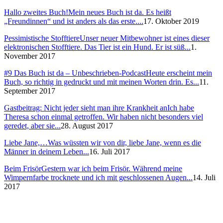
Hallo zweites Buch!
Mein neues Buch ist da. Es heißt
„Freundinnen“ und ist anders als das erste....
17. Oktober 2019
Pessimistische Stofftiere
Unser neuer Mitbewohner ist eines dieser
elektronischen Stofftiere. Das Tier ist ein Hund. Er ist süß...
1.
November 2017
#9 Das Buch ist da – Unbeschrieben-Podcast
Heute erscheint mein
Buch, so richtig in gedruckt und mit meinen Worten drin. Es...
11.
September 2017
Gastbeitrag: Nicht jeder sieht man ihre Krankheit an
Ich habe
Theresa schon einmal getroffen. Wir haben nicht besonders viel
geredet, aber sie...
28. August 2017
Liebe Jane,…
Was wüssten wir von dir, liebe Jane, wenn es die
Männer in deinem Leben...
16. Juli 2017
Beim Frisör
Gestern war ich beim Frisör. Während meine
Wimpernfarbe trocknete und ich mit geschlossenen Augen...
14. Juli
2017