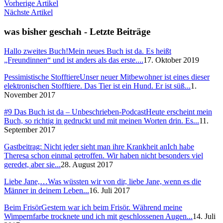
Vorherige Artikel
Nächste Artikel
was bisher geschah - Letzte Beiträge
Hallo zweites Buch!
Mein neues Buch ist da. Es heißt
„Freundinnen“ und ist anders als das erste....
17. Oktober 2019
Pessimistische Stofftiere
Unser neuer Mitbewohner ist eines dieser
elektronischen Stofftiere. Das Tier ist ein Hund. Er ist süß...
1.
November 2017
#9 Das Buch ist da – Unbeschrieben-Podcast
Heute erscheint mein
Buch, so richtig in gedruckt und mit meinen Worten drin. Es...
11.
September 2017
Gastbeitrag: Nicht jeder sieht man ihre Krankheit an
Ich habe
Theresa schon einmal getroffen. Wir haben nicht besonders viel
geredet, aber sie...
28. August 2017
Liebe Jane,…
Was wüssten wir von dir, liebe Jane, wenn es die
Männer in deinem Leben...
16. Juli 2017
Beim Frisör
Gestern war ich beim Frisör. Während meine
Wimpernfarbe trocknete und ich mit geschlossenen Augen...
14. Juli