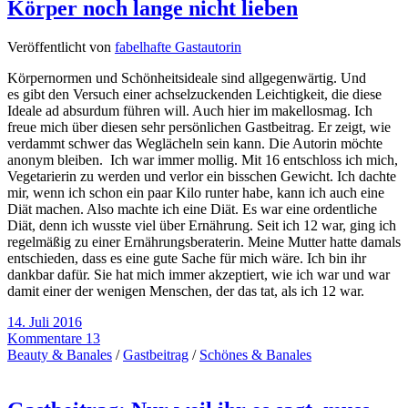
Körper noch lange nicht lieben
Veröffentlicht von
fabelhafte Gastautorin
Körpernormen und Schönheitsideale sind allgegenwärtig. Und
es gibt den Versuch einer achselzuckenden Leichtigkeit, die diese
Ideale ad absurdum führen will. Auch hier im makellosmag. Ich
freue mich über diesen sehr persönlichen Gastbeitrag. Er zeigt, wie
verdammt schwer das Weglächeln sein kann. Die Autorin möchte
anonym bleiben. Ich war immer mollig. Mit 16 entschloss ich mich,
Vegetarierin zu werden und verlor ein bisschen Gewicht. Ich dachte
mir, wenn ich schon ein paar Kilo runter habe, kann ich auch eine
Diät machen. Also machte ich eine Diät. Es war eine ordentliche
Diät, denn ich wusste viel über Ernährung. Seit ich 12 war, ging ich
regelmäßig zu einer Ernährungsberaterin. Meine Mutter hatte damals
entschieden, dass es eine gute Sache für mich wäre. Ich bin ihr
dankbar dafür. Sie hat mich immer akzeptiert, wie ich war und war
damit einer der wenigen Menschen, der das tat, als ich 12 war.
14. Juli 2016
Kommentare 13
Beauty & Banales
/
Gastbeitrag
/
Schönes & Banales