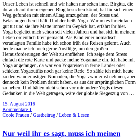
Unser Leben ist schnell und wir halten nur selten inne. Birgitta, die
ihr auch auf ihrem eigenen Blog besuchen könnt, hat für sich einen
Weg gefunden mit einem Alltag umzugehen, der Stress und
Belastungen bereit hält. Und der heißt Yoga. Warum es ihr einfach
gut tut und sie ihre Matte immer im Gepäck hat, erfahrt ihr hier.
Yoga begleitet mich schon seit vielen Jahren und hat sich in meinem
Leben ordentlich breit gemacht. Als Kind einer nomadisch
veranlagten Familie habe ich schon früh das Reisen gelernt. Auch
heute mache ich noch gerne Ausflüge, um den großen
Herausforderungen der Welt zu entfliehen. Ich zeige dem Stress
einfach die rote Karte und packe meine Yogamatte ein. Ich habe mit
Yoga angefangen, da war von Yogareisen in ferne Länder oder
schicken Yogaoutfits noch gar keine Rede. So zähle ich mich heute
zu den wanderlustigen Nomaden, die Yoga zwar ernst nehmen, aber
dennoch kein Problem damit haben, es aus der ursprünglichen Form
zu heben. Und hätten nicht schon vor mir andere Yogis diesen
Gedanken in die Welt getragen, wäre der globale Siegeszug von …
15. August 2016
Kommentare 1
Coole Frauen
/
Gastbeitrag
/
Leben & Lesen
Nur weil ihr es sagt, muss ich meinen