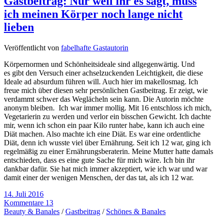
Gastbeitrag: Nur weil ihr es sagt, muss
ich meinen Körper noch lange nicht
lieben
Veröffentlicht von
fabelhafte Gastautorin
Körpernormen und Schönheitsideale sind allgegenwärtig. Und
es gibt den Versuch einer achselzuckenden Leichtigkeit, die diese
Ideale ad absurdum führen will. Auch hier im makellosmag. Ich
freue mich über diesen sehr persönlichen Gastbeitrag. Er zeigt, wie
verdammt schwer das Weglächeln sein kann. Die Autorin möchte
anonym bleiben. Ich war immer mollig. Mit 16 entschloss ich mich,
Vegetarierin zu werden und verlor ein bisschen Gewicht. Ich dachte
mir, wenn ich schon ein paar Kilo runter habe, kann ich auch eine
Diät machen. Also machte ich eine Diät. Es war eine ordentliche
Diät, denn ich wusste viel über Ernährung. Seit ich 12 war, ging ich
regelmäßig zu einer Ernährungsberaterin. Meine Mutter hatte damals
entschieden, dass es eine gute Sache für mich wäre. Ich bin ihr
dankbar dafür. Sie hat mich immer akzeptiert, wie ich war und war
damit einer der wenigen Menschen, der das tat, als ich 12 war.
14. Juli 2016
Kommentare 13
Beauty & Banales
/
Gastbeitrag
/
Schönes & Banales