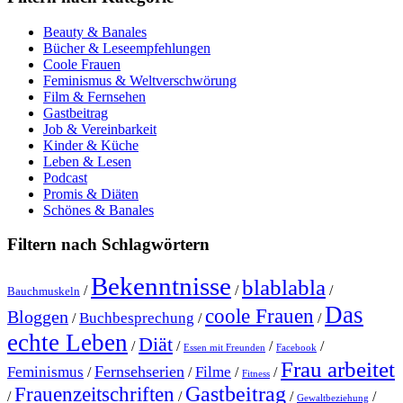
Beauty & Banales
Bücher & Leseempfehlungen
Coole Frauen
Feminismus & Weltverschwörung
Film & Fernsehen
Gastbeitrag
Job & Vereinbarkeit
Kinder & Küche
Leben & Lesen
Podcast
Promis & Diäten
Schönes & Banales
Filtern nach Schlagwörtern
Bekenntnisse
blablabla
/
/
/
Bauchmuskeln
Das
coole Frauen
Bloggen
Buchbesprechung
/
/
/
echte Leben
Diät
/
/
/
/
Essen mit Freunden
Facebook
Frau arbeitet
Fernsehserien
Feminismus
Filme
/
/
/
/
Fitness
Gastbeitrag
Frauenzeitschriften
/
/
/
/
Gewaltbeziehung