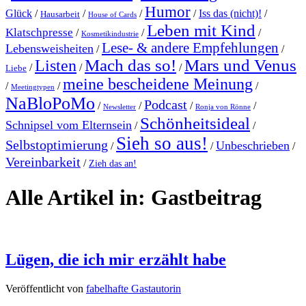
Humor
Glück
/
/
/
/
Iss das (nicht)!
/
Hausarbeit
House of Cards
Leben mit Kind
Klatschpresse
/
/
/
Kosmetikindustrie
Lese- & andere Empfehlungen
Lebensweisheiten
/
/
Mach das so!
Mars und Venus
Listen
/
/
/
Liebe
meine bescheidene Meinung
/
/
/
Meetingtypen
NaBloPoMo
Podcast
/
/
/
/
Newsletter
Ronja von Rönne
Schönheitsideal
Schnipsel vom Elternsein
/
/
Sieh so aus!
Selbstoptimierung
Unbeschrieben
/
/
/
Vereinbarkeit
/
Zieh das an!
Alle Artikel in:
Gastbeitrag
Lügen, die ich mir erzählt habe
Veröffentlicht von
fabelhafte Gastautorin