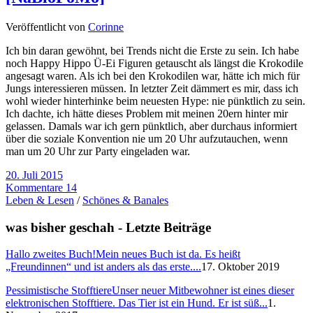
Veröffentlicht von
Corinne
Ich bin daran gewöhnt, bei Trends nicht die Erste zu sein. Ich habe
noch Happy Hippo Ü-Ei Figuren getauscht als längst die Krokodile
angesagt waren. Als ich bei den Krokodilen war, hätte ich mich für
Jungs interessieren müssen. In letzter Zeit dämmert es mir, dass ich
wohl wieder hinterhinke beim neuesten Hype: nie pünktlich zu sein.
Ich dachte, ich hätte dieses Problem mit meinen 20ern hinter mir
gelassen. Damals war ich gern pünktlich, aber durchaus informiert
über die soziale Konvention nie um 20 Uhr aufzutauchen, wenn
man um 20 Uhr zur Party eingeladen war.
20. Juli 2015
Kommentare 14
Leben & Lesen
/
Schönes & Banales
was bisher geschah - Letzte Beiträge
Hallo zweites Buch!
Mein neues Buch ist da. Es heißt
„Freundinnen“ und ist anders als das erste....
17. Oktober 2019
Pessimistische Stofftiere
Unser neuer Mitbewohner ist eines dieser
elektronischen Stofftiere. Das Tier ist ein Hund. Er ist süß...
1.