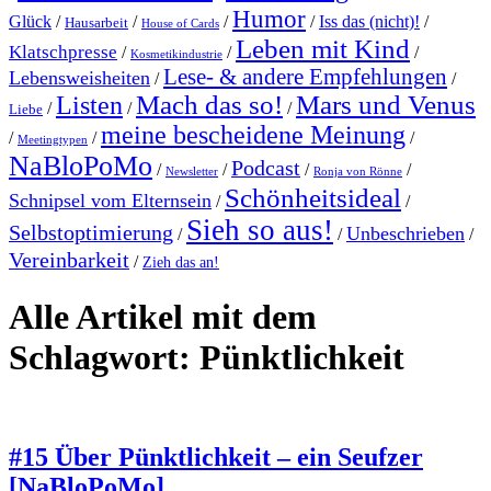
Humor
Glück
/
/
/
/
Iss das (nicht)!
/
Hausarbeit
House of Cards
Leben mit Kind
Klatschpresse
/
/
/
Kosmetikindustrie
Lese- & andere Empfehlungen
Lebensweisheiten
/
/
Mach das so!
Mars und Venus
Listen
/
/
/
Liebe
meine bescheidene Meinung
/
/
/
Meetingtypen
NaBloPoMo
Podcast
/
/
/
/
Newsletter
Ronja von Rönne
Schönheitsideal
Schnipsel vom Elternsein
/
/
Sieh so aus!
Selbstoptimierung
Unbeschrieben
/
/
/
Vereinbarkeit
/
Zieh das an!
Alle Artikel mit dem
Schlagwort:
Pünktlichkeit
#15 Über Pünktlichkeit – ein Seufzer
[NaBloPoMo]