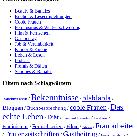
Beauty & Banales
Bücher & Leseempfehlungen
Coole Frauen
Feminismus & Weltverschwörung
Film & Fernsehen
Gastbeitrag
Job & Vereinbarkeit
Kinder & Küche
Leben & Lesen
Podcast
Promis & Diäten
Schönes & Banales
Filtern nach Schlagwörtern
Bekenntnisse
blablabla
/
/
/
Bauchmuskeln
Das
coole Frauen
Bloggen
Buchbesprechung
/
/
/
echte Leben
Diät
/
/
/
/
Essen mit Freunden
Facebook
Frau arbeitet
Fernsehserien
Feminismus
Filme
/
/
/
/
Fitness
Gastbeitrag
Frauenzeitschriften
/
/
/
/
Gewaltbeziehung