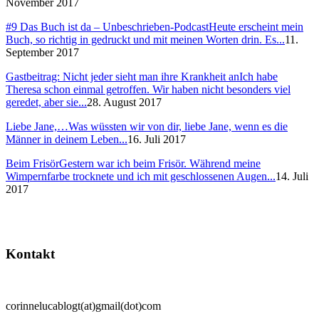
November 2017
#9 Das Buch ist da – Unbeschrieben-Podcast
Heute erscheint mein
Buch, so richtig in gedruckt und mit meinen Worten drin. Es...
11.
September 2017
Gastbeitrag: Nicht jeder sieht man ihre Krankheit an
Ich habe
Theresa schon einmal getroffen. Wir haben nicht besonders viel
geredet, aber sie...
28. August 2017
Liebe Jane,…
Was wüssten wir von dir, liebe Jane, wenn es die
Männer in deinem Leben...
16. Juli 2017
Beim Frisör
Gestern war ich beim Frisör. Während meine
Wimpernfarbe trocknete und ich mit geschlossenen Augen...
14. Juli
2017
Kontakt
corinnelucablogt(at)gmail(dot)com