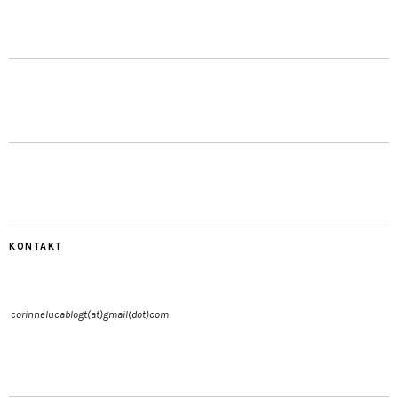
KONTAKT
corinnelucablogt(at)gmail(dot)com