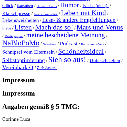
Humor
Glück
/
/
/
/
Iss das (nicht)!
/
Hausarbeit
House of Cards
Leben mit Kind
Klatschpresse
/
/
/
Kosmetikindustrie
Lese- & andere Empfehlungen
Lebensweisheiten
/
/
Mach das so!
Mars und Venus
Listen
/
/
/
Liebe
meine bescheidene Meinung
/
/
/
Meetingtypen
NaBloPoMo
Podcast
/
/
/
/
Newsletter
Ronja von Rönne
Schönheitsideal
Schnipsel vom Elternsein
/
/
Sieh so aus!
Selbstoptimierung
Unbeschrieben
/
/
/
Vereinbarkeit
/
Zieh das an!
Impressum
Impressum
Angaben gemäß § 5 TMG:
Corinne Luca