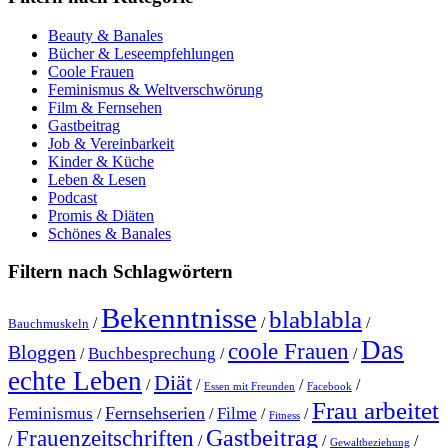
Beauty & Banales
Bücher & Leseempfehlungen
Coole Frauen
Feminismus & Weltverschwörung
Film & Fernsehen
Gastbeitrag
Job & Vereinbarkeit
Kinder & Küche
Leben & Lesen
Podcast
Promis & Diäten
Schönes & Banales
Filtern nach Schlagwörtern
Bekenntnisse
blablabla
/
/
/
Bauchmuskeln
Das
coole Frauen
Bloggen
Buchbesprechung
/
/
/
echte Leben
Diät
/
/
/
/
Essen mit Freunden
Facebook
Frau arbeitet
Fernsehserien
Feminismus
Filme
/
/
/
/
Fitness
Gastbeitrag
Frauenzeitschriften
/
/
/
/
Gewaltbeziehung