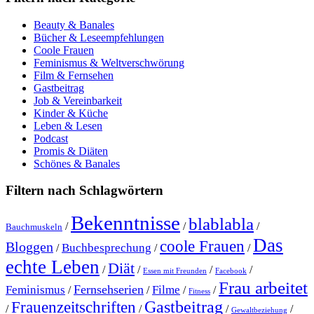
Beauty & Banales
Bücher & Leseempfehlungen
Coole Frauen
Feminismus & Weltverschwörung
Film & Fernsehen
Gastbeitrag
Job & Vereinbarkeit
Kinder & Küche
Leben & Lesen
Podcast
Promis & Diäten
Schönes & Banales
Filtern nach Schlagwörtern
Bekenntnisse
blablabla
/
/
/
Bauchmuskeln
Das
coole Frauen
Bloggen
Buchbesprechung
/
/
/
echte Leben
Diät
/
/
/
/
Essen mit Freunden
Facebook
Frau arbeitet
Fernsehserien
Feminismus
Filme
/
/
/
/
Fitness
Gastbeitrag
Frauenzeitschriften
/
/
/
/
Gewaltbeziehung