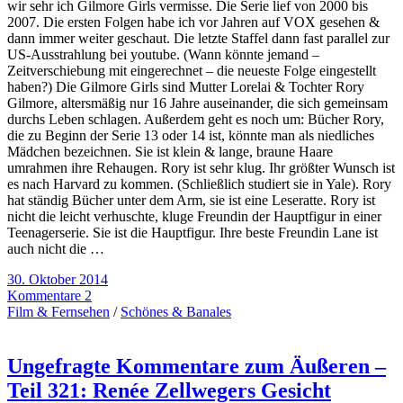
wir sehr ich Gilmore Girls vermisse. Die Serie lief von 2000 bis
2007. Die ersten Folgen habe ich vor Jahren auf VOX gesehen &
dann immer weiter geschaut. Die letzte Staffel dann fast parallel zur
US-Ausstrahlung bei youtube. (Wann könnte jemand –
Zeitverschiebung mit eingerechnet – die neueste Folge eingestellt
haben?) Die Gilmore Girls sind Mutter Lorelai & Tochter Rory
Gilmore, altersmäßig nur 16 Jahre auseinander, die sich gemeinsam
durchs Leben schlagen. Außerdem geht es noch um: Bücher Rory,
die zu Beginn der Serie 13 oder 14 ist, könnte man als niedliches
Mädchen bezeichnen. Sie ist klein & lange, braune Haare
umrahmen ihre Rehaugen. Rory ist sehr klug. Ihr größter Wunsch ist
es nach Harvard zu kommen. (Schließlich studiert sie in Yale). Rory
hat ständig Bücher unter dem Arm, sie ist eine Leseratte. Rory ist
nicht die leicht verhuschte, kluge Freundin der Hauptfigur in einer
Teenagerserie. Sie ist die Hauptfigur. Ihre beste Freundin Lane ist
auch nicht die …
30. Oktober 2014
Kommentare 2
Film & Fernsehen
/
Schönes & Banales
Ungefragte Kommentare zum Äußeren –
Teil 321: Renée Zellwegers Gesicht