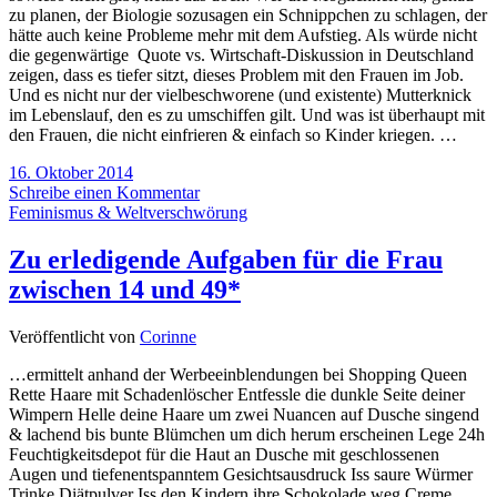
zu planen, der Biologie sozusagen ein Schnippchen zu schlagen, der
hätte auch keine Probleme mehr mit dem Aufstieg. Als würde nicht
die gegenwärtige Quote vs. Wirtschaft-Diskussion in Deutschland
zeigen, dass es tiefer sitzt, dieses Problem mit den Frauen im Job.
Und es nicht nur der vielbeschworene (und existente) Mutterknick
im Lebenslauf, den es zu umschiffen gilt. Und was ist überhaupt mit
den Frauen, die nicht einfrieren & einfach so Kinder kriegen. …
16. Oktober 2014
Schreibe einen Kommentar
Feminismus & Weltverschwörung
Zu erledigende Aufgaben für die Frau
zwischen 14 und 49*
Veröffentlicht von
Corinne
…ermittelt anhand der Werbeeinblendungen bei Shopping Queen
Rette Haare mit Schadenlöscher Entfessle die dunkle Seite deiner
Wimpern Helle deine Haare um zwei Nuancen auf Dusche singend
& lachend bis bunte Blümchen um dich herum erscheinen Lege 24h
Feuchtigkeitsdepot für die Haut an Dusche mit geschlossenen
Augen und tiefenentspanntem Gesichtsausdruck Iss saure Würmer
Trinke Diätpulver Iss den Kindern ihre Schokolade weg Creme