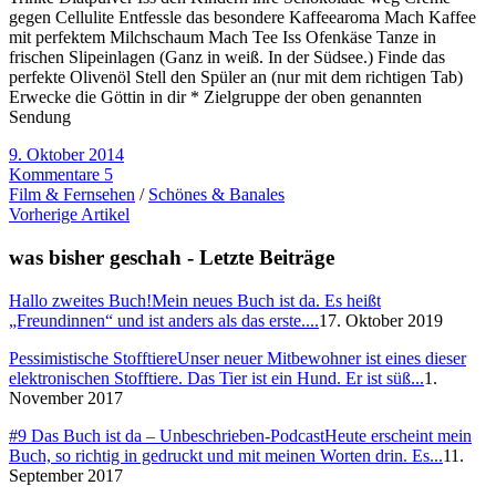
gegen Cellulite Entfessle das besondere Kaffeearoma Mach Kaffee
mit perfektem Milchschaum Mach Tee Iss Ofenkäse Tanze in
frischen Slipeinlagen (Ganz in weiß. In der Südsee.) Finde das
perfekte Olivenöl Stell den Spüler an (nur mit dem richtigen Tab)
Erwecke die Göttin in dir * Zielgruppe der oben genannten
Sendung
9. Oktober 2014
Kommentare 5
Film & Fernsehen
/
Schönes & Banales
Vorherige Artikel
was bisher geschah - Letzte Beiträge
Hallo zweites Buch!
Mein neues Buch ist da. Es heißt
„Freundinnen“ und ist anders als das erste....
17. Oktober 2019
Pessimistische Stofftiere
Unser neuer Mitbewohner ist eines dieser
elektronischen Stofftiere. Das Tier ist ein Hund. Er ist süß...
1.
November 2017
#9 Das Buch ist da – Unbeschrieben-Podcast
Heute erscheint mein
Buch, so richtig in gedruckt und mit meinen Worten drin. Es...
11.
September 2017