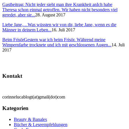
Gastbeitrag: Nicht jeder sieht man ihre Krankheit an
Ich habe
Theresa schon einmal getroffen. Wir haben nicht besonders viel
geredet, aber sie...
28. August 2017
Liebe Jane,…
Was wüssten wir von dir, liebe Jane, wenn es die
Männer in deinem Leben...
16. Juli 2017
Beim Frisör
Gestern war ich beim Frisör. Während meine
Wimpernfarbe trocknete und ich mit geschlossenen Augen...
14. Juli
2017
Kontakt
corinnelucablogt(at)gmail(dot)com
Kategorien
Beauty & Banales
Bücher & Leseempfehlungen