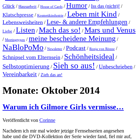
Humor
Glück
/
/
/
/
Iss das (nicht)!
/
Hausarbeit
House of Cards
Leben mit Kind
Klatschpresse
/
/
/
Kosmetikindustrie
Lese- & andere Empfehlungen
Lebensweisheiten
/
/
Mach das so!
Mars und Venus
Listen
/
/
/
Liebe
meine bescheidene Meinung
/
/
/
Meetingtypen
NaBloPoMo
Podcast
/
/
/
/
Newsletter
Ronja von Rönne
Schönheitsideal
Schnipsel vom Elternsein
/
/
Sieh so aus!
Selbstoptimierung
Unbeschrieben
/
/
/
Vereinbarkeit
/
Zieh das an!
Monate:
Oktober 2014
Warum ich Gilmore Girls vermisse…
Veröffentlicht von
Corinne
Nachdem ich mir mal wieder jetzige Fernsehserien angesehen
habe und die DVD-Kollektion der Serie wieder fand, fiel mir auf,