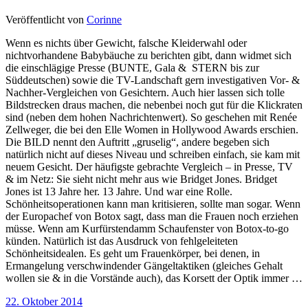
Veröffentlicht von
Corinne
Wenn es nichts über Gewicht, falsche Kleiderwahl oder
nichtvorhandene Babybäuche zu berichten gibt, dann widmet sich
die einschlägige Presse (BUNTE, Gala & STERN bis zur
Süddeutschen) sowie die TV-Landschaft gern investigativen Vor- &
Nachher-Vergleichen von Gesichtern. Auch hier lassen sich tolle
Bildstrecken draus machen, die nebenbei noch gut für die Klickraten
sind (neben dem hohen Nachrichtenwert). So geschehen mit Renée
Zellweger, die bei den Elle Women in Hollywood Awards erschien.
Die BILD nennt den Auftritt „gruselig“, andere begeben sich
natürlich nicht auf dieses Niveau und schreiben einfach, sie kam mit
neuem Gesicht. Der häufigste gebrachte Vergleich – in Presse, TV
& im Netz: Sie sieht nicht mehr aus wie Bridget Jones. Bridget
Jones ist 13 Jahre her. 13 Jahre. Und war eine Rolle.
Schönheitsoperationen kann man kritisieren, sollte man sogar. Wenn
der Europachef von Botox sagt, dass man die Frauen noch erziehen
müsse. Wenn am Kurfürstendamm Schaufenster von Botox-to-go
künden. Natürlich ist das Ausdruck von fehlgeleiteten
Schönheitsidealen. Es geht um Frauenkörper, bei denen, in
Ermangelung verschwindender Gängeltaktiken (gleiches Gehalt
wollen sie & in die Vorstände auch), das Korsett der Optik immer …
22. Oktober 2014