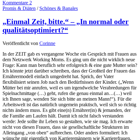
Kommentare 2
Promis & Diäten
/
Schönes & Banales
„Einmal Zeit, bitte.“ – „In normal oder
qualitätsoptimiert?“
Veröffentlicht von
Corinne
In der ZEIT gab es vergangene Woche ein Gespräch mit Frauen aus
dem Netzwerk Working Moms. Es ging um die nicht wirklich neue
Frage: Kann man beruflich sehr erfolgreich & eine gute Mutter sein?
Ich könnte jetzt darüber schreiben, dass der Großteil der Frauen das
Ernährermodell einfach umgedreht hat. Sprich, der Vater
flexibilisiert seinen Job nach den Bedürfnissen der Kinder. („Wenn
Mütter bei mir anrufen, weil es um irgendwelche Verabredungen für
Spielnachmittage (…) geht, rufen die genau einmal an…(…) weil
ich Ihnen sage, wenden Sie sich bitte an meinen Mann!“). Für die
Arbeitswelt ist das natürlich ungemein praktisch, weil sich so richtig
nichts ändern muss. Es gibt eine(n) Ernährer(in) & jemanden, der
die Familie am Laufen hält. Damit ich nicht falsch verstanden
werde: Jede sollte ihr Leben so gestalten, wie sie mag. Ich erwarte
nicht von diesen Frauen, dass sie gesellschaftliche Strukturen im
Alleingang „von oben“ aufbrechen. Oder anders formuliert: Ich
wünsche mir eigentlich von Karrieremännern wie Karrierefrauen,