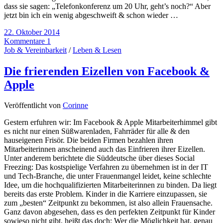
dass sie sagen: „Telefonkonferenz um 20 Uhr, geht’s noch?“ Aber
jetzt bin ich ein wenig abgeschweift & schon wieder …
22. Oktober 2014
Kommentare 1
Job & Vereinbarkeit
/
Leben & Lesen
Die frierenden Eizellen von Facebook &
Apple
Veröffentlicht von
Corinne
Gestern erfuhren wir: Im Facebook & Apple Mitarbeiterhimmel gibt
es nicht nur einen Süßwarenladen, Fahrräder für alle & den
hauseigenen Frisör. Die beiden Firmen bezahlen ihren
Mitarbeiterinnen anscheinend auch das Einfrieren ihrer Eizellen.
Unter anderem berichtete die Süddeutsche über dieses Social
Freezing: Das kostspielige Verfahren zu übernehmen ist in der IT
und Tech-Branche, die unter Frauenmangel leidet, keine schlechte
Idee, um die hochqualifizierten Mitarbeiterinnen zu binden. Da liegt
bereits das erste Problem. Kinder in die Karriere einzupassen, sie
zum „besten“ Zeitpunkt zu bekommen, ist also allein Frauensache.
Ganz davon abgesehen, dass es den perfekten Zeitpunkt für Kinder
sowieso nicht gibt, heißt das doch: Wer die Möglichkeit hat, genau